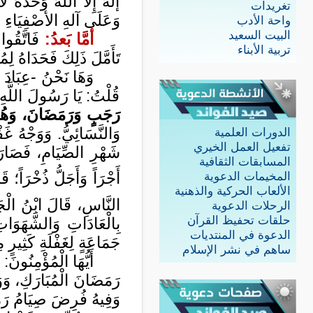
إلَهَ إِلَّا اللهُ وَحْدَهُ ل
تغريدات
وَعَلَى آلهِ الأصْفِيَاءِ وَص
واحة الأدب
البيت السعيد
أمَّا بَعدُ:
فَاتَّقُوا
تربية الأبناء
تَأَمَّلَ ذَلِكَ فَحَدَاهُ لِم
وَهَا نَحْنُ -عِبَادَ 
قُلْتُ: يَا رَسُولَ اللَّه
رَجَبٍ وَرَمَضَانَ، وَهُوَ 
وَالنَّسَائِيُّ. وَوَجْهُ غ
الدورات العلمية
تفعيل العمل الخيري
شَهْرِ الصِّيَامِ، فَصَارَ 
المسابقات الثقافية
أَجْرَاً وَأَجَلُّ ذُخْرَاً
المخيمات الدعوية
الألعاب الحركية والذهنية
النَّاسِ، قَالَ ابْنُ الْجَو
الرحلات الدعوية
حلقات تحفيظ القرآن
بِالْعَادَاتِ وَالشَّهَوَا
الدعوة في المنتديات
جَمَاعَةٍ لِغَفْلَةِ كَثِيرٍ
ساهم في نشر الإسلام
أَيُّهَا الْمُؤْمِنُون
رَمَضَانَ الْمُبَارَكِ، وَوَ
وَفِيهُ فُرِضَ صِيَامُ رَمَ