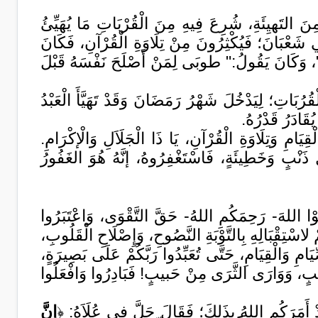
مِنَ التَهيِئَةِ، شُرِعَ فِيهِ مِنَ الْقُرْبَاتِ مَا يُهَيِّئُ
َعْبَانَ؛ فَيُكْثِرُونَ مِنْ تِلَاوَةِ الْقُرْآنِ، فَكَانَ
نِ"، وَكَانَ يَقُولُ:" طوبَى لِمَنْ أَصْلَحَ نَفْسَهُ قَبْلَ
بَاتِ؛ لِيَدْخُلَ شَهْرُ رَمَضَانَ وَقَدْ تَهَيَّأَ الْعَبْدُ
 يُقَادَرُ قَدْرُهُ.
امِ وَتِلَاوَةِ الْقُرْآنِ، يَا ذَا الْجَلَاَلِ وَالْإكْرَامِ.
ٍ وَخَطِيئَةٍ، فَاسْتَغْفِرُوهُ، إنَّهُ هُوَ الغَفُورُ
ا اللهَ- رَحِمَكُمِ اللهُ- حَقَّ التَّقْوَى، وَاعْتَبَرُوا
ْ لاسْتِقْبَالِهِ بِالتَّوْبَةِ النَّصُوحِ، وَإِصْلَاحِ الْقَلُوبِ،
يَامِ وَالْقِيَامِ، حَتَّى تُعَبِّدُوا رَبَّكُمْ عَلَى بَصِيرَةٍ،
حِبٍ، وَوَارَى الثَّرَى مِنْ حَبيبٍ! فَبَادِرُوا وَافْعَلُوا
ْ أَمَرَكُمِ اللهُ بِذَلِكَ؛ فَقَالَ جَلَّ فِي عُلَاَهُ: ﴿
إِنَّ