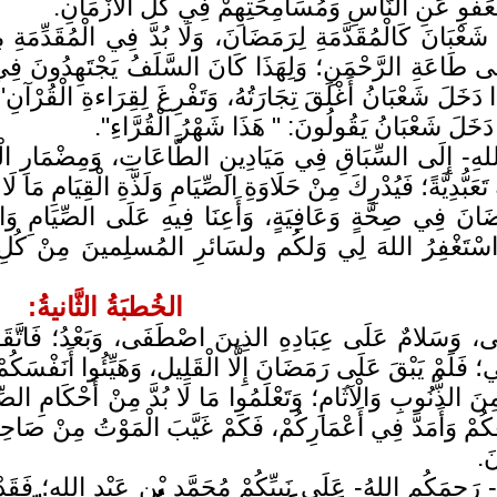
ْعَفْوِ عَنِ النَّاسِ وَمُسَامِحَتِهِمْ فِي كُلِّ الْأَزْمَانِ.
شَعْبَانَ كَالْمُقَدَّمَةِ لِرَمَضَانَ، وَلَا بُدَّ فِي الْمُقَدِّمَةِ 
ى طَاعَةِ الرَّحْمَنِ؛ وَلِهَذَا كَانَ السَّلَفُ يَجْتَهِدُونَ فِي ش
دَخَلَ شَعْبَانُ أَغْلَقَ تِجَارَتُهُ، وَتَفْرِغَ لِقِرَاءةِ الْقُرْآ
دَخَلَ شَعْبَانُ يَقُولُونَ: " هَذَا شَهْرُ الْقُرَّاءِ".
للهِ- إِلَى السِّبَاقِ فِي مَيَادِينِ الطَّاعَاتِ، وَمِضْمَارِ الْقُرُ
ِيَةً تَعَبُّدِيَّةً؛ فَيُدْرِكَ مِنْ حَلَاوَةِ الصِّيَامِ وَلَذَّةِ الْقِيَامِ مَا لَا
ضَانَ فِي صِحَّةٍ وَعَافِيَةٍ، وَأَعِنَا فِيهِ عَلَى الصِّيَامِ وَالْقِيَ
ْتَغْفِرُ اللهَ لِي وَلكُم ولسَائرِ المُسلِمينَ مِنْ كُلِ ذَنْب
الخُطبَةُ الثَّانيةُ:
فَى، وَسَلامٌ عَلَى عِبَادِهِ الذِينَ اصْطَفَى، وَبَعْدُ؛ فَاتَّقَوْ
َالِي؛ فَلَمْ يَبْقَ عَلَى رَمَضَانَ إِلَّا الْقَلِيل، وَهَيِّئُوا أَنَفْسَكُم
مِنَ الذُّنُوبِ وَالْآثَامِ؛ وَتَعْلَمُوا مَا لَا بُدَّ مِنْ أَحْكَامِ الصِّ
غَكُمْ وَأَمَدَّ فِي أَعْمَارِكُمْ، فَكَمْ غَيَّبَ الْمَوْتُ مِنْ صَا
نَ.
رَحِمَكُمِ اللهُ- عَلَى نَبِيِّكُمْ مُحَمَّدِ بْنِ عَبْدِ اللهِ؛ فَقَد