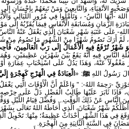
َا شَرِّيْكَ لَهُ، وَأَشْهَدُ أَنَّ نَبِيَّنَا مُحَمَّدًا عَبْدُهُ وَرَسُو
َحْبِهِ الأتْقِيَاءِ، وَالتَّابِعِينَ وَمَنْ تَبِعَهُمْ بِإحْسَانٍ إِلَى ي
 اللهَ -أَيُّهَا النَّاسُ- ، وَتَأَمَّلُوا فِي مُرُورِ اللَّيَالِي وَالْأَ
ُبَادَرَةِ الزَّمَانِ وَمُسَابَقَةِ الْأَنْفَاسِ فِيمَا يُقَرِّبُهُ إِلَى مَوْل
اللهِ- عَلَى عَتَبَةِ شَهْرِ شَعْبَانَ الَّذِي يَغْفَلُ عَنْهُ النَّاسُ
ِ، لَمْ أَرَكَ تَصُومُ شَهْرًا مِنْ الشُّهُورِ مَا تَصُومُ مِنْ شَ
شَهْرٌ تُرْفَعُ فِيهِ الْأَعْمَالُ إِلَى رَبِّ الْعَالَمِينَ، فَأُحِبّ
َفْلَةِ النَّاسِ فِيهِ أَنَّهُ يَقَعُ بَيْنَ شَهْرَيْنِ عَظِيمَيْنِ، و
مَغْفُولَاً عَنْهُ، وَهَذَا يَدُلُ عَلَى اسْتِحْبَابِ عِمَارَةِ أَوْق
؛ قَالَ رَسُولُ اللهِ
ﷺ
: «
الْعِبَادَةُ فِي الْهَرْجِ كَهِجْرَةٍ إِلَيَّ
ْزِيِّ -رَحِمَهُ اللهُ-: " وَاعْلَمْ أَنَّ الْأَوْقَاتَ الَّتِي يَغْفَلُ
تِ، فَإِذَا ثَابَرَ عَلَيْهَا طَالِبُ الْفَضْلِ دَلَّ عَلَى حِرْصِه
 مِنَ النَّاسِ عَنْ ذَلِكَ الْوَقْتِ... وَفُضِّلَ قِيَامُ اللَّيْلِ وَو
َ: أَظَلَّكُمْ شَهْرُ شَعْبَانَ، الَّذِي أَحَاطَهُ اللهُ تَعَالَى بِشَه
قَعَ فِي هَذَا الشَّهْرِ أَحْدَاثٌ عَظِيمَةٌ؛ مِنْهَا: تَحْوِيلُ الْقِبَ
ضَانَ فِي السَّنَةِ الثَّانِيَةِ مِنَ الْهِجْرَةِ.