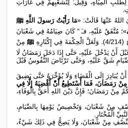
َ لِطَلَبِ الْمِيَاهِ، وَقِيلَ: لِتَشَعُّبِهمْ فِي غَارَاتِ
ِ.
 اللهُ عَنْهَا قَالَتْ: «
مَا رَأَيْتُ رَسولَ اللَّهِ ﷺ
»؛ مُتَّفَقٌ عَلَيْهِ، فـَ " كَانَ صِيَامُهُ فِي شَعْبَانَ
رِهِ
ﷺ
مِنْ
َ قَبْلَ أَنْ يَدْخُلَ عَلَيْهِ، حَتَّى إِذَا دَخَلَ رَمَضَانُ لَا
الصِّيَامِ شَقَّ عَلَيْهِ، وَحَتَّى تَرْتَاضَ النُّفُوسُ قَبْلَ
 يُبَادِرَ إِلَى الْقَضَاءِ وَلَا يُؤَخِّرَهُ حَتَّى يَضِيقَ
مِنْ رَمَضَانَ، فَمَا أَسْتَطِيعُ أَنّْ أَقْضِيَهُ إِلَّا فِي
مْ مِنْ رَمَضَانَ؛ فَإِنَّ دَيْنَ اللهِ أُحَقُّ بِالْوَفَاءِ،
النِّصْفِ مِنْ شَعْبَانَ، وَتَخْصِيصُ يَوْمِهَا بِالصِّيَامِ،
َبِيِّ الْمُخْتَارِ.
ةَ النِّصْفِ مِنْ شَعْبَانَ، وَلَا يَصِحُّ فِي ذَلِكَ شَيْءٌ،