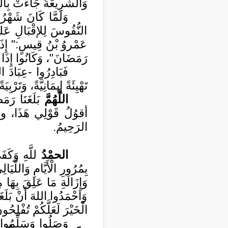
وَالشَّرِيعَةُ جَاءَتْ بِال
وَلَمَّا كَانَ شَهْرُ 
النُّفُوسَ لِلإقْبَالِ عَل
عَمْروُ بْنُ قِيسٍ:" إِذَا 
رَمَضَانَ"، وَكَانُوا إِذَا 
فَبَادِرُوا -عِبَادَ ا
تَهْيِئَةً إِيمَانِيَّةً، وَتَرْب
اللَّهُمَّ
بَلَغَنَا رَمَ
أقوُلُ قَوْلِي هَذَا، واس
الرَحِيمُ.
الحمْدُ
للَّهِ وَكَ
بِمُرُورِ الْأَيَّامِ وَاللَّي
وَإِزَالَةِ مَا عَلِقَ بِهَا 
وَاحْمَدُوا اللهَ أَنْ بَلَ
الْخَيْرَ لَعَلَّكُمْ تُفْلِحُو
وَصَلُوا وَسَلِّمُوا- 