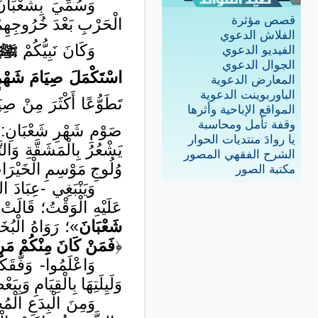
وَسُمِّيَ بِشَعْبَانَ
قصص مؤثرة
الْحَرْبِ بَعْدَ خُرُوجِهِم
الفلاش الدعوي
وَكَانَ نَبِيُّكُمْ
ﷺ
الفيديو الدعوي
الجوال الدعوي
اسْتَكْمَلَ صِيَامَ شَهْرٍ 
المعارض الدعوية
الباوربوينت الدعوية
تَطَوُّعًا أَكْثَرَ مِنْ صِيَامِهِ فِي
المواقع الإباحية وأثرها
وقفة تأمل ومحاسبة
صَوْمِ شَهْرِ شَعْبَانِ: أَنَّ
يا روادَ منتديات الحوار
يَشْعُرُ بِالْمَشَقَّةِ وَال
الشرح الفقهي المصور
وُلُوجِ مَوْسِمِ الْخَيْرَا
مكتبة الصور
وَيَنْبَغِي -عِبَادَ 
عَلَيْهِ الْوَقْتُ؛ قَالَت
شَعْبَانَ
»؛ رَوَاهُ الْبُخَ
﴿
فَمَنْ كَانَ مِنْكُمْ مَرِي
وَاعْلَمُوا- وَفَّقَكُ
وَلَيِلَتِهَا بِالْقِيَامِ وَب
وَمِنَ الْبِدَعِ الْم