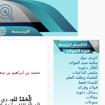
اعرف نبيك
مكتبة صيد الفوائد
أفكار دعوية
محمد بن ابراهيم بن سع
ملتقى الداعيات
العلماء وطلبة العلم
للنساء فقط
فوائد وفرائد
رسائل دعوية
مقالات
الْحَمْدُ للهِ،
ذِي الْ
منوعات