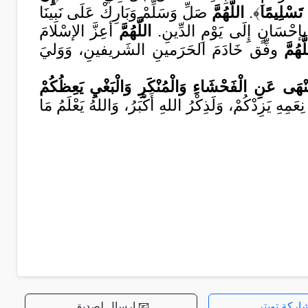
ا تَسْلِيمًا
﴾.
اللَّهُمَّ
صَلِّ وَسَلِّمْ وَبَارِكْ عَلَى نَبِينَا
ِمْ بِإحْسَانٍ إِلَى يَوْمِ الدِّينِ.
اللَّهُمَّ
أعِزَّ الإسْلامَ
َهُمَّ
وفِّق خَادَمَ الحَرَمينِ الشَريفينِ، وَوَليَ
َيَنْهَى عَنِ الْفَحْشَاءِ وَالْمُنْكَرِ وَالْبَغْيِ يَعِظُكُمْ
ِهِ يَزِدْكُمْ، وَلَذِكْرُ اللهِ أَكْبَرُ، وَاللهُ يَعْلَمُ مَا
اركة تويتر
📧 إرسال لصديق