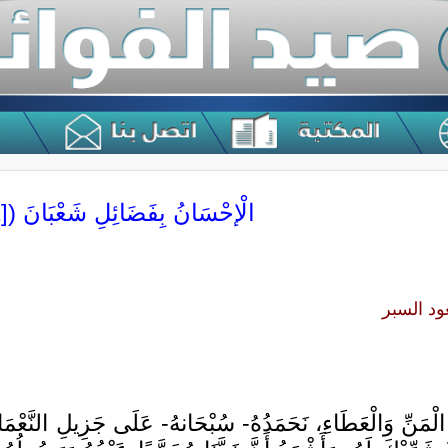
الْإحْسَانُ بِفَضَائِلِ شَعْبَانَ ([1])
ود السبر
مَنِّ وَالْعَطَاءِ، نَحَمَدُهُ- سُبْحَانهُ- عَلَى جَزِيلِ النَّعْمَاءِ،