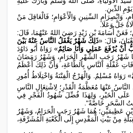
لُهُ سَيّدُ الأوليَاءِ، صَلَّى اللهُ وَسَلَّمَ وَبَارَكَ عَلَيْهِ
َوْمِ الدِّينِ.
يَّامِ، وَانْصِرَامِ السِّنِينِ وَالْأَعْوَامِ؛ فَالْعَاقِلَ مَنْ
َاهُ جَلَّ وَعَلَا.
؛ فَعَنْ أُسَامَةَ بْنِ زَيْدٍ رَضِيَ اللهُ عَنْهُمَا، قَالَ:
عْبَانَ، قَالَ: «
ذَلِكَ شَهْرٌ يَغْفَلُ النَّاسُ عَنْهُ بَيْنَ
ُ أَنْ يُرْفَعَ عَمَلِي وَأَنَا صَائِمٌ
» رَوَاهُ أَبُو دَاوُدَ
َهُمَا شَهْرُ رَجَبٍ الشَّهْرِ الْحَرَامِ، وَشَهْرُ رَمَضَانَ
َاتِ غَفْلَةِ النَّاسِ بِالطَّاعَةِ، وَأَنَّ ذَلِكَ أَعْظَمُ
» رَوَاهُ مُسْلِمٌ. وَالْهَرْجُ الْفِتْنَةُ وَاخْتِلَاطُ أُمُورِ
 النَّاسُ عَنْهَا مُعَظَّمَةُ الْقَدْرِ؛ لِاشْتِغَالِ النَّاسِ
ِ عَلَى الْخَيْرِ، وَلِهَذَا فُضِّلَ شُهُودُ الْفَجْرِ فِي
َقْتُ السَّحَرِ خَاصَّةً".
ْرَيْنِ عَظِيمَيْنِ؛ هُمَا شَهْرُ رَجَبٍ الْحَرَامُ، وَشَهْرُ
لَةِ مِنْ بَيْتِ الْمَقْدِسِ إِلَى الْكَعْبَةِ الْمُشَرَّفَةِ،