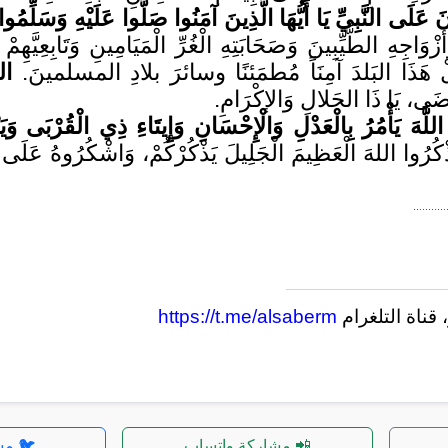
ونَ عَلَى النَّبِيِّ يَا أَيُّهَا الَّذِينَ آمَنُوا صَلُّوا عَلَيْهِ وَسَلِّمُو
زْوَاجِهِ الطَّيِّبِينَ وَصَحَابَتِهِ الْغُرِّ الْمَيَامِينِ وَتَابِعِيَّه
ْ هَذَا البَلدَ آمِنَاً مُطمَئنًا وسائرَ بلادِ المسلمينَ.
اللّ
َى، يَا ذَا الجَلالِ وَالإكْرَامِ.
 اللَّهَ يَأْمُرُ بِالْعَدْلِ وَالْإِحْسَانِ وَإِيتَاءِ ذِي الْقُرْبَى و
كُرُوا اللهَ الْعَظِيمَ الْجَلِيلَ يَذْكُرْكُمْ، وَاشْكُرُوهُ عَلَى نِعَم
...........
https://t.me/alsaberm
📲 مشاركة واتساب
🐦 مش