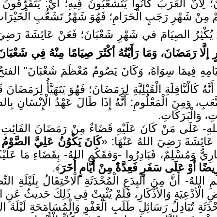
؛ لِأَنَّ الْعَرَبَ كَانُوا يَتَشَعَّبُونَ فِيهِ؛ أَيْ: يَتَفَرَّقُون
ْ مِنْ شَهْرِ رَجَبٍ الْحَرَامِ؛ فَهُوَ شَهْرُ تَشَعُّبِ الْخَيْرَات
يُكْثِرُ الصِيَامَ في شَهْرِ شَعْبَانَ؛ فَعَنْ عَائِشَةَ رَضِيَ
إلَّا رَمَضَانَ، وَمَا رَأَيْتُهُ أكْثَرَ صِيَامًا مِنْهُ فِي شَعْبَانَ
مَا سِوَاهُ، وَكَانَ يَصُومُ مُعْظَمَ شَعْبَانَ" الفتحُ (4/214). وَلَعَلَّ الْحِكْمَةَ فِي إِكْثَا
هُ كَالْنَّافِلَةِ الْقَبْلِيَّةِ لِرَمَضَانَ؛ فَهُوَ يَتَهَيَّأُ لِرَمَضَان
تَّعَبِ، وَمِنَ الْمَعْلُومِ: أَنَّهُ إِذَا طَالَ عَهْدُ الْإِنْسَانِ بِ
تِ، وَالْبَرَكَاتِ.
اللهِ- عَلَى مَنْ كَانَ عَلَيْهِ قَضَاءٌ مِنْ رَمَضَانَ الفَائِتِ أَنْ
ْ عَائِشَةَ رَضِيَ اللهُ عَنْهَا: «
كَانَ يَكْوُنُ عَلِيَّ الصَّوْمُ 
ارِيُّ وَمُسْلِمٌ، فَبَادِرُوا -وَفقَكُم اللهُ- بِقَضَاءِ مَا عَلَيْكُ
ضًا أَوْ عَلَى سَفَرٍ فَعِدَّةٌ مِنْ أَيَّامٍ أُخَرَ
﴾.
مِ اللهُ- أَنَّ مِنَ الْبِدَعِ الْمُحْدَثَةِ الْاحْتِفَالُ بِلَيْلَةِ 
ِبَعْضِ الْأدْعِيَةِ وَالأذْكَارِ، فَلَمْ يُثْبِتْ فِي ذَلِكَ حَديثٌ عَنِ النّ
ُحْدَثَةِ تُبَادِلُ رَسَائِلِ طَلَبِ الْعَفْوِ وَالْمُسَامَحَةِ لَيْلَ