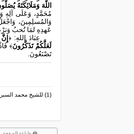
اللَّهَ وَمَلَائِكَتَهُ يُصَلُّ
مُحَمَّدٍ، وَعَلَى آلِهِ وَأَ
وَالمُسلِمِينَ، وَاجْعَل
عَهدِهِ لمَا تُحبُ وَترْض
عِبَادَ اللهِ: ﴿
إِنَّ
لَعَلَّكُمْ تَذَكَّرُونَ
﴾ فَاذْ
تَصْنَعُونَ.
..........................................................
(1) للشيخ محمد السبر، قناة التلغرام
🖨️ طباعة الصفحة