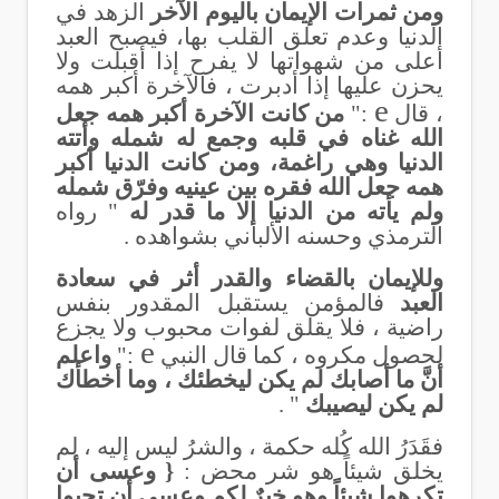
ومن ثمرات الإيمان باليوم الآخر
الزهد في
الدنيا وعدم تعلق القلب بها، فيصبح العبد
أعلى من شهواتها لا يفرح إذا أقبلت ولا
يحزن عليها إذا أدبرت ، فالآخرة أكبر همه
e
، قال
:"
من كانت الآخرة أكبر همه جعل
الله غناه في قلبه وجمع له شمله وأتته
الدنيا وهي راغمة، ومن كانت الدنيا أكبر
همه جعل الله فقره بين عينيه وفرّق شمله
ولم يأته من الدنيا إلا ما قدر له
" رواه
الترمذي وحسنه الألباني بشواهده .
وللإيمان بالقضاء والقدر أثر في سعادة
العبد
فالمؤمن يستقبل المقدور بنفس
راضية ، فلا يقلق لفوات محبوب ولا يجزع
e
لحصول مكروه ، كما قال النبي
:"
واعلم
أنَّ ما أصابك لم يكن ليخطئك ، وما أخطأك
لم يكن ليصيبك
" .
فقَدَرُ الله كُله حكمة ، والشرُ ليس إليه ، لم
يخلق شيئاً هو شر محض :
{ وعسى أن
تكرهوا شيئاً وهو خيرٌ لكم وعسى أن تحبوا