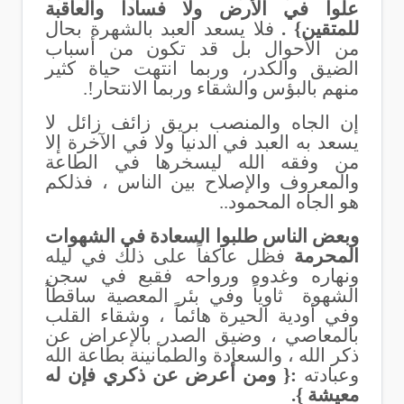
علواً في الأرض ولا فساداً والعاقبة
للمتقين
} .
فلا يسعد العبد بالشهرة بحال
من الأحوال بل قد تكون من أسباب
الضيق والكدر، وربما انتهت حياة كثير
منهم بالبؤس والشقاء وربما الانتحار!.
إن الجاه والمنصب بريق زائف زائل لا
يسعد به العبد في الدنيا ولا في الآخرة إلا
من وفقه الله ليسخرها في الطاعة
والمعروف والإصلاح بين الناس ، فذلكم
هو الجاه المحمود..
وبعض الناس طلبوا السعادة في الشهوات
المحرمة
فظل عاكفاً على ذلك في ليله
ونهاره وغدوه ورواحه فقبع في سجن
الشهوة ثاوياً وفي بئر المعصية ساقطاً
وفي أودية الحيرة هائماً ، وشقاء القلب
بالمعاصي ، وضيق الصدر بالإعراض عن
ذكر الله ، والسعادة والطمأنينة بطاعة الله
وعبادته
:{ ومن أعرض عن ذكري فإن له
معيشة }.