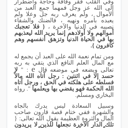
وفي القلب فقر وفاقة وحاجة واضطرار
إلى الله عز وجل فمهما جمع العبد من
الأموال ، ولم يعرف ربه جل وعلا ولم
يعبده بأمره ونهيه ، فالضنك والشقاء
نصيبه في الدنيا والآخرة ،
{ فلا تعجبك
أموالهم ولا أولادهم إنما يريد الله ليعذبهم
بها في الحياة الدنيا وتزهق أنفسهم وهم
كافرون
}.
ومن تمام نعمة الله على العبد أن يجمع له
مع المال العلم النافع الذي يتقي به ربه
e
تعالى ويضعه في موضعه قال
: "
لا
حسد إلا في اثنتين : رجل آتاه الله مالاً
فسلطه على هلكته في الحق ، ورجل آتاه
الله الحكمة فهو يقضي بها ويعلمها
". رواه
البخاري ومسلم.
وسبيل السعادة ليس يدرك بالجاه
والشهرة ففي ختام قصة قارون صاحب
المال والثروة العظيمة يقول الله تعالى: {
تلك الدار الآخرة نجعلها للذين لا يريدون