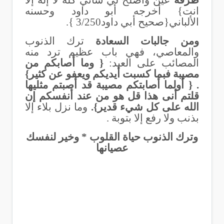
طرفة
عين وأصلح لي شاني كله لا إله إلا
انت} أخرجه أبو داود وحسنه
الألباني{صحيح أبي داود3/250 }.
ومن جالبات السعادة
ترك الذنوب
والمعاصي، فهي باب عظيم ترد منه
المصائب على العبد:
{ وما أصابكم من
مصيبة فبما كسبت أيديكم ويعفو عن كثير}
. { أولما أصابتكم مصيبة قد أصبتم مثليها
قلتم أنى هذا قل هو من عند أنفسكم إن
الله على كل شيء قدير}.
وما نزل بلاء إلا
بذنب ولا رفع إلا بتوبة .
وترك الذنوب حياة القلوب * وخير لنفسك
عصيانها