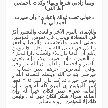
ومما زادني شرفاً وتيها* وكدت بأخمصي
أطأ الثريا
دخولي تحت قولك ياعبادي* وأن صيرت
أحمد لي نبيا
وللإيمان باليوم الآخر والبعث والنشور أثرٌ
في السعادة و
يحيي في نفوس المؤمنين
معاني الصبر والاحتساب والرضا والعفو
والبذل في سبيل الله عز وجل ، فالمؤمن
يعلم أن الدنيا دار بلاء وليست داراً للجزاء
أو النعيم ، فإذا أصيب ببلاء فإنه يتعزى
بالصبر والاحتساب لعلمه أن الله عز وجل
يوفي الصابرين أجرهم بغير حساب ،
فيرضى بثواب الله ويسلم لقضائه الله ،
e
فهو في خير دائم كما قال النبي
:"
عجباً
لأمر المؤمن إن أمره كله له خير ، إن
أصابته ضراء صبر فكان خيراً له وإن
أصابته سراء شكر فكان خيراً له ، وليس
ذلك إلا للمؤمن
" رواه مسلم.