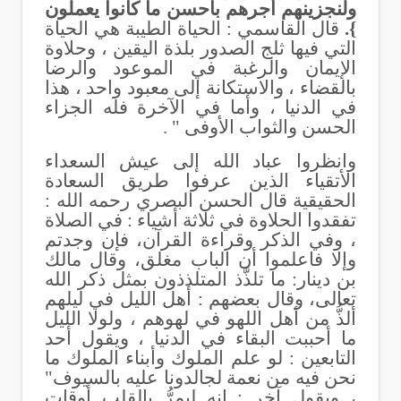
ولنجزينهم أجرهم بأحسن ما كانوا يعملون
}.
قال القاسمي : الحياة الطيبة هي الحياة
التي فيها ثلج الصدور بلذة اليقين ، وحلاوة
الإيمان والرغبة في الموعود
والرضا
بالقضاء ، والاستكانة إلى معبود واحد ، هذا
في الدنيا ، وأما في الآخرة فله الجزاء
الحسن والثواب الأوفى " .
وانظروا عباد الله إلى عيش السعداء
الأتقياء الذين عرفوا طريق السعادة
الحقيقية قال الحسن البصري رحمه الله :
تفقدوا الحلاوة في ثلاثة أشياء : في الصلاة
، وفي الذكر وقراءة القرآن، فإن وجدتم
وإلا فاعلموا أن الباب مغلق، وقال مالك
بن دينار: ما تلذَّذ المتلذذون بمثل ذكر الله
تعالى، وقال بعضهم : أهل الليل في ليلهم
ألذُّ من أهل اللهو في لهوهم ، ولولا الليل
ما أحببت البقاء في الدنيا ، ويقول أحد
التابعين : لو علم الملوك وأبناء الملوك ما
نحن فيه من نعمة لجالدونا عليه بالسيوف"
، ويقول آخر : إنه ليمرُّ بالقلب أوقات