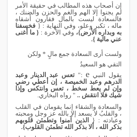
إن أصحاب هذه المطالب في حقيقة الأمر
لم يجنوا إلا الهم والغم والحزن والضنك ،
فالسعادة ليست بالمال فقارون أشقاه
ماله ، تكبر وعلو، وفي النهاية : {
فخسفنا
به وبداره الأرض}،
وفي الآخرة :
{ ما أغنى
عني مالية }.
ولست أرى السعادة جمع مالٍ * ولكن
التقي هو السعيدُ
e
يقول النبي
:"
تعس
عبد الدينار وعبد
الدرهم وعبد الخميصة ، إن أعطي رضي
وإن لم يعط سخط ، تعس وانتكس وإذا
شيك فلا انتقش ..
" رواه البخاري.
والسعادة والشقاء إنما يقومان في القلب
، والقلبُ لا يسعد إلا بالله عز وجل ومحبته
وعبادته : {
الذين آمنوا وتطمئن قلوبهم
بذكر الله ، ألا بذكر الله تطمئن القلوب}.