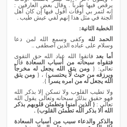
يرقص فيها طرباً . وقال بعض العارفين :
إنه لتمر بي أوقات أقول فيها إن كان أهل
الجنة في مثل هذا إنهم لفي عيش طيب .
الخطبة الثانية:
الحمد لله
وكفى وسمع الله لمن دعا
وسلام على عباده الذين اصطفى ..
أما بعد
فاتقوا الله عباد الله حق التقوى
فتقواه سبحانه من أسباب السعادة
قال
تعالى: {
ومن يتق الله يجعل له مخرجاً
ويرزقه من حيث لا يحتسب
} ، {
ومن يتق
الله يجعل له من امره يسراً
}.
ولا تطيب القلوب ولا تسكن إلا بذكر الله
فهو حقيق بذلك سبحانه وتعالى يقول الله
تعالى :
{ الذين آمنوا وتطمئن قلوبهم بذكر
الله ألا بذكر الله تطمئن القلوب} .
والذكر والدعاء سبب من أسباب السعادة