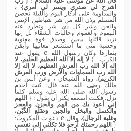
قال الله عن موسى عليه السلام : { رب
اشرح لي صدري ويسر لي أمري} ،
والمداومة على أذكار اليوم والليلة تحصن
المسلم بإذن الله من شر شياطين الإنس
والجن وشر كل ذي شر وتطرد عنه
الهموم والغموم وجالبات الشقاء بل إنها
تزيد قائلها بيقين وصدق قوة معنوية
وحسية متى ما استشعر معانيها وأيقن
e
بثمارها وكان رسول الله
يقول عند
الكرب : {
لا إله إلا الله العظيم الحليم، لا
إله إلا الله رب العرش العظيم، لا إله إلا
الله رب السماوات والأرض ورب العرش
الكريم}.
رواه الشيخان ، وعن أنس بن
مالك رضى الله عنه قال: كنت أخدم
رسول اللَّه صلى الله عليه وسلم كلما
نزل، فكنت أسمعه يكثر أن يقول : {
اللهم
إني أعوذ بك من الهم والحزن والعجز
والكسل والبخل والجبن وَضَلَعِ الدَّيْنِ،
e
وغلبة الرجال}.
وقال
دعوات المكروب:
{
اللهم رحمتك أرجو فلا تكلني إلى نفسي