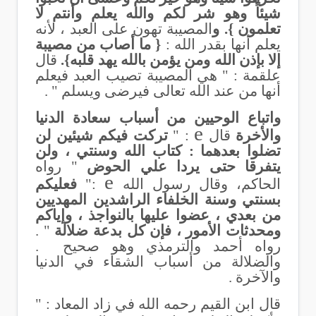
شيئاً وهو شر لكم والله يعلم وأنتم لا
تعلمون
}. و
المصيبة تهون على العبد ، لأنه
يعلم أنها بقدر الله :
{ ما أصاب من مصيبة
إلا بإذن الله ومن يؤمن بالله يهد قلبه
}.
قال
علقمة : " هي المصيبة تصيب العبد فيعلم
أنها من عند الله تعالى فيرضى ويسلم " .
واتباع الوحيين من أسباب سعادة الدنيا
e
والأخرة
قال
: "
تركت فيكم شيئين لن
تضلوا بعدهما : كتاب الله وسنتي ، ولن
يتفرقا حتى يردا علي الحوض
" رواه
e
الحاكم، وقال رسول الله
:"
فعليكم
بسنتي وسنة الخلفاء الراشدين المهديين
من بعدي ، عضوا عليها بالنواجذ ، وإياكم
ومحدثات الأمور ، فإن كل بدعة ضلالة
" .
رواه أحمد والترمذي وهو صحيح .
والضلالة من أسباب الشقاء في الدنيا
والآخرة .
قال ابن القيم رحمه الله في زاد المعاد : "