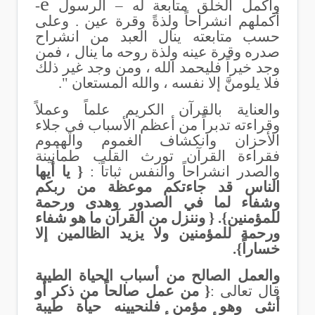
e
وأكمل الخلق متابعة له – الرسول
-
أكملهم انشراحاً ولذةً وقرة عين . وعلى
حسب متابعته ينال العبد من انشراح
صدره وقرة عينه ولذة روحه ما ينال ، فمن
وجد خيراً فليحمد الله ، ومن وجد غير ذلك
فلا يلومنَّ إلا نفسه ، والله المستعان ".
والعناية بالقرآن الكريم علماً وعملاً
وقراءته تدبراً من أعظم الأسباب في جلاء
الأحزان وانكشاف الغموم والهموم
فقراءة القرآن تورث القلب طمأنينة
والصدر انشراحاً والنفس ثباتاً :
{ يا أيها
الناس قد جاءتكم موعظة من ربكم
وشفاء لما في الصدور وهدى ورحمة
للمؤمنين}. { وننزل من القرآن ما هو شفاء
ورحمة للمؤمنين ولا يزيد الظالمين إلا
خساراً}.
والعمل الصالح من أسباب الحياة الطيبة
قال تعالى :
{ من عمل صالحاً من ذكر أو
أنثى وهو مؤمن فلنحيينه حياة طيبة