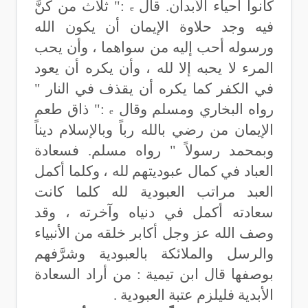
كانوا أحياء الأبدان.
قال
:" ثلاث من كنَّ
e
فيه وجد حلاوة الإيمان أن يكون الله
ورسوله أحب إليه من سواهما ، وأن يحب
المرء لا يحبه إلا لله
، وأن يكره أن يعود
في الكفر كما يكره أن يقذف في النار "
رواه البخاري ومسلم وقال
:
" ذاق طعم
e
الإيمان من رضي بالله رباً وبالإسلام ديناً
وبمحمد رسولاً " رواه مسلم.
فسعادة
العباد في كمال عبوديتهم لله ، وكلما أكمل
العبد مراتب العبودية لله كلما كانت
سعادته أكمل في دنياه وآخرته ، وقد
وصف الله عز وجل أكابر خلقه من الأنبياء
والرسل والملائكة بالعبودية وشرَّفهم
بوصفها قال ابن تيمية : من أراد السعادة
الأبدية فليلزم عتبة العبودية .