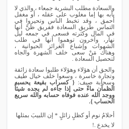
والسعادة مطلب البشرية جمعاء ، والذي لا
يأبه بها إما مغلوب على عقله ، أو مغفل
أحمق ، وقد تخبط الناس وتحيروا في
التماس طريق السعادة ففريق ظنَّ أنها
في المال وكثرته فسعى في جمعه ليل
نهار، وآخرون توهموا أنها في طلب
الشهوات وإشباع الغرائز الحيوانية ،
وهناك مَنْ سعى خلف الشهرة والجاه
لتحصيل السعادة .
والحق أن هؤلاء وهؤلاء طلبوا سعادة زائفة
وتجارة خاسرة ، وسعوا خلف خيال طيف
وسحابة صيف:
{ كسراب بقيعة يحسبه
الظمآن ماءً حتى إذا جاءه لم يجده شيئاً
ووجد الله عنده فوفاه حسابه والله سريع
الحساب }.
أحلامُ نوم أو كظلٍ زائلٍ * إن اللبيبَ بمثلها
لا يخدع .!