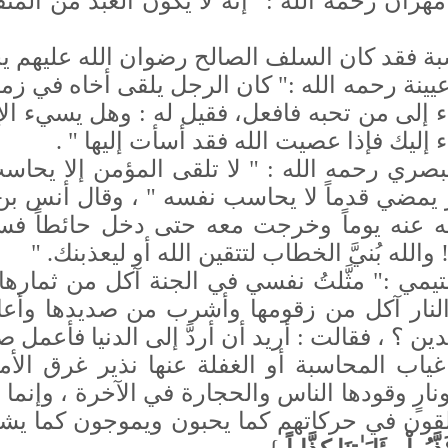
هران رحمه الله :" إنه لا يكون العبد من ا
بة فقد كان السلف الصالح رضوان الله عليهم ي
يينة رحمه الله :" كان الرجل يلقى أخاه في زمن
إلى من تحبه فافعل، فقيل له : وهل يسيء الإن
إليك فإذا عصيت الله فقد أسأت إليها " .
صري رحمه الله : " لا تلقى المؤمن إلا يحاس
 يمضي قدماً لا يحاسب نفسه " ، وقال أنس ب
عنه يوماً وخرجت معه حتى دخل حائطاً فسمع
! والله بُنيَّ الخطاب لتتقين الله أو ليعذبنك
" .
لتيمي :" مثَّلتُ نفسي في الجنة آكل من ثمارها
ار آكل من زقومها وأشرب من صديدها وأعالج 
؟ ، فقالت : أريد أن أردَّ إلى الدنيا فأعمل صال
ياب المحاسبة أو الغفلة عنها نذير غرق الأمة
ونارٍ وقودها الناس والحجارة في الآخرة ، وإنما 
طلقون في حركاتهم كما يحبون ويموجون كما يشت