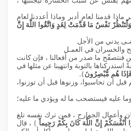
نهم يفتش عن سبب الخسارة ليجتنبها ،
ذا قدمنا لعام أدبر وماذا أعددنا لعام
َ وَلْتَنْظُرْ نَفْسٌ مَا قَدَّمَتْ لِغَدٍ وَاتَّقُوا اللَّهَ إِنَّ
مضـى يدني من الأجل
بح والخسران في العمـل
 فنتصفّح ما صدر من أفعالنا ، فإن كانت
 استدركناها بالتوبة وانتهينا عن مثلها في
 فَإذَا هُم مُّبْصِرُونَ
}.
بل أن تحاسبوا، وزنوها قبل أن توزنوا،
 وما عليه فيستصحب ما له ويؤدي ما عليه؛
ن وأعمال الجوارح ، فمن ترك نفسه تلغ
وا أَنْفُسَكُمْ إِنَّ اللَّهَ كَانَ بِكُمْ رَحِيماً
} ، قال