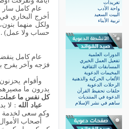
أيامه وتفرَّقت أوصا
تغريدات
عام كامل سار بنا
واحة الأدب
البيت السعيد
أخرج البخاري في 
تربية الأبناء
ولكل منهما بنون، 
حساب ولا عمل) .
الدورات العلمية
عام كامل ينقضي
تفعيل العمل الخيري
فرَجه وآخر يفرح با
المسابقات الثقافية
المخيمات الدعوية
الألعاب الحركية والذهنية
وأقوام يحزنون
الرحلات الدعوية
يدرون ما مصيرهم ف
حلقات تحفيظ القرآن
كل نفس ما عملت من
الدعوة في المنتديات
ساهم في نشر الإسلام
عباد الله
:
لا بد
وكم سعى لخدمة مج
أصحاب الأموال 