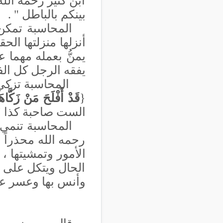
ابن كثير رحمه الل
بينكم بالباطل " .
المحاسبة
تمكن 
أنزلها منزلتها الح
يمنُّ بعمله مهما ع
يفقه الرجل كل الف
المحاسبة تزكي 
{
قَدْ أَفْلَحَ مَنْ زَكَّ
الست صاحبة كذا ؟ 
المحاسبة تنمي 
رحمه الله محذراً 
الأمور وتمشيتها ،
الحال ويتكل على ا
وأنس بها وعسر عليه