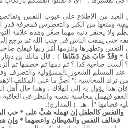
ه في تفسيرها : " أي لا تقتلوا أنفسكم بارتكاب
العبد من الاطلاع على عيوب النفس ونقائصها
قيقية ومنعها من الكبر والتغطرس فمعرفة قدر الن
ظُم ولا يحتقر ذنبه مهما صغُر وهذه علامة التوف
قه حتى يمقت الناس في جنب الله ثم يرجع إلى 
النفس وتطهرها وتلزمها أَمْر ربها فيفلح صاحبه
اهَا * وَقَدْ خَابَ مَنْ دَسَّاهَا
} . قال مالك بن دينار 
ألست صاحبة كذا ؟ ثم ذمها ثم خطمها ثم ألزمها 
عند المسلم الشعور بالمسؤولية والتصرف وفق 
من ترك المحاسبة :" أضرُّ ما على المكلف الإ
 فإن هذا يؤول به إلى الهلاك ، وهذا حال أهل ال
لعفو فيهمل محاسبة نفسه والنظر في العاقبة ،
 فطامها "أ . هـ . ( المدارج).
والنفس كالطفل إن تهمله شبَّ على * حب الر
فخالف النفس والشيطان واعصهما * وإن هما