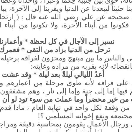
له، حوى بين جنبيه حِكْماً وعبراً ، وأحداثاً وعظ
 حثيثاً ليبعدنا عن الدنيا ويقربنا إلى الآخرة، يب
صحيحه عن علي رضي الله عنه قال : ( ارتحلت 
فكونوا من أبناء الآخرة، ولا تكونوا من أبناء 
نسير إلى الآجال في كل لحظة * وأعمارنا 
ترحل من الدنيا بزاد من التقى * فعمرك أ
 والناس ما بين مبتهج ومحزون لفراقه برحيله ف
نقضائه لأنه يقربه من مراده وغايته
:
أعدُ الليالي ليلةً بعد ليلة * وقد عشت ده
 على فراقه لأنه طوى مرحلة من أعمارهم وقر
يها إما إلى جنة وإما إلى نار ، وهم مشفقون 
 خير محضراً وما عملت من سوء تود لو أن بينها 
 من وقفة لكل واحد في نهاية العام ، ماذا قدم
تمعه ونفع إخوانه المسلمين ؟!
ورجال الأعمال يقومون بمحاسبة دقيقة ومراجع