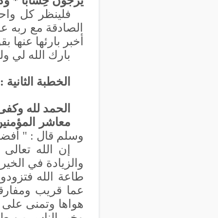
يَرْجُونَ حِسَاباً * وَكَذَّبُو
فلينظر كل واحد
الصادقة مع ربه عل
أخبر بارئها عنها بق
بارك الله لي ول
الخطبة الثانية :
الحمد لله وكفى 
معاشر المؤمني
وسلم قال :
"
أفضل
إن الله تعالى 
والزيادة في الخير
طاعة الله فتزودوا 
عما قريب ومفارقو
هواها وتمنى على ا
وخير الناس من ط