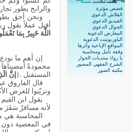
كم كسبوا وكم خسر
والرابح يطور تجار
قصص مؤثرة
الفلاش الدعوي
ونحن أحق بطول 
الفيديو الدعوي
أقبل عملاً بقول رب
الجوال الدعوي
اللَّهَ خَبِيرٌ بِمَا تَعْمَل
المعارض الدعوية
الباوربوينت الدعوية
المواقع الإباحية وأثرها
وقفة تأمل ومحاسبة
إن أهم ما نودع
يا روادَ منتديات الحوار
الشرح الفقهي المصور
محمودةً أمضيناها و
مكتبة الصور
المستقبل .{
إنَّ الَذ
قال الفاروق عم
وتزيّنوا للعرض الأك
يقول ابن القيم 
لأنه مسافرٌ سَفَرَ من
المحاسبة هي مط
في المعصية دون أن