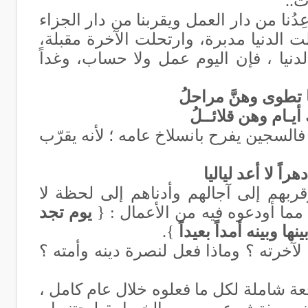
ات..
اعِدُنا من دار العمل ويقربنا من دار الجزاء
الدنيا مدبرة، وارتحلت الآخرة مقبلة،
الدنيا ، فإن اليوم عمل ولا حساب، وغداً
تطوى وهنَّ مراحلُ
يـام وهن قلائــلُ
السجين يفرح بانسلاخ عامه ؛ لأنه يقرّب
راً لا أعد لياليا
بهم إلى آجالهم وأدناهم إلى لحظة لا
مما أودعوه فيه من الأعمال : {
يوم تجد
وبينه أمداً بعيداً
}.
 لآخرته ؟ وماذا فعل لنصرة دينه وأمته ؟
ة شاملة لكل ما فعلوه خلال عام كامل ،