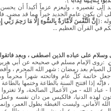
اْ بِـئَايَـٰتِنَا كِذَّاباً
}.
 إلى تقصيره ، وليعزم عزماً أكيداً أن يحسن ف
ى أن يكون عامه الجديد خيراً مما قد مضى. فا
وله :{
إِنَّ النَّفْسَ لَأَمَّارَةٌ بِالسُّوءِ إِلَّا مَا رَحِمَ رَبِّي 
كم في القرآن العظيم ...
وسلام على عباده الذين اصطفى ، وبعد فاتقوا ال
ن
:
روى الإمام مسلم في صحيحه عن أبي هريرة 
 الصيام بعد رمضان : شهر الله المحرم ، وأفضل
جعل خاتمة كلِّ عام وفاتحته شهراً محرماً ومو
 ، فإنَّه إذا افتتح السنة بالطاعة وختمها بال
- عباد الله - من الأعمال الصالحة، ولا تغتروا ب
ن لهذه الدنيا، فالكيس من دان نفسه وعمل ل
لله الأماني
.
وليست الغبطة بطول العمر، وإنما 
ال عمره وحسن عمله وشر الناس من طال عمر