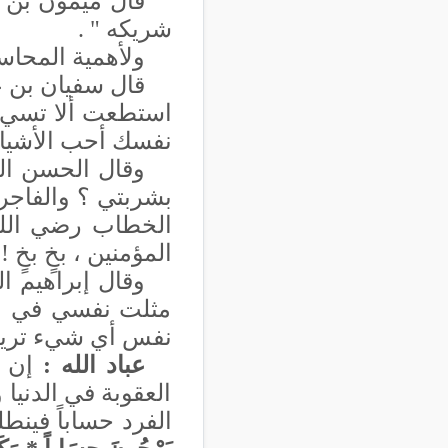
قال ميمون بن م
شريكه " .
ولأهمية المحاس
قال سفيان بن ع
استطعت ألا تسيء 
نفسك أحب الأشياء 
وقال الحسن الب
بشربتي ؟ والفاجر
الخطاب رضي الله 
المؤمنين ، بخٍ بخٍ !
وقال إبراهيم ا
مثلت نفسي في الن
نفس أي شيء تريدين 
عباد الله :
إن غ
العقوبة في الدنيا 
الفرد حساباً فين