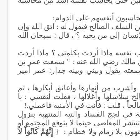
لمتقين حتى يحاسب نفسه أشد من محاسبة
حاسبون أنفسهم على الدوام:
 السلف الصالح فيقول له : اتق الله وإن
سان إلى من يحبه ؟ ، قال : سبحان الله
ب نفسه ماذا أردت بكلمتي ؟ ماذا أردت
ن مالك رضي الله عنه : " سمعت عمر بن
ته يقول وبيني وبينه جدار: عمر أمير
 وأشرب من أنهارها وأعانق أبكارها ، ثم
سلاسلها وأغلالها ، فقلت لنفسي : يا
حاً ، قلت : فأنتِ في الأمنية فاعملي.!
 في لجج الفساد والتيه المنتهية بنزول
تنتشر المعاصي حينما لا يتوقع المجتمع أو
هون بلا زمام ولا خطام : {
إِنَّهُمْ كَانُواْ لاَ