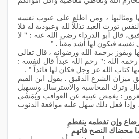
 محارم الله وتعاطي معاصيه وأكل أموالكم
 ومثالبها ، ومن اطلع على عيوب نفسه
فس تورث العبد تذللاً لله وعبودية له فلا
يق، قال أبو الدرداء رضي الله عنه : " لا
نفسه فيكون لها أشد مقتاً
" .
ا ويفوز برحمة الله ورضوانه ، قال تعالى
رحمه الله :" رحم الله عبداً قال لنفسه :
كتاب الله عز وجل فكان لها قائداً " .
ميزان الشرع الدقيق . يقول ابن القيم
همال وترك المحاسبة والاسترسال وتسهيل
غرور : يغمض عينيه عن العواقب ويُمَشِّي
 وإذا فعل ذلك سهل عليه مواقعة الذنوب
ضاع وإن تفطمه ينفطمِ
 محضاك النصح فاتهمِ