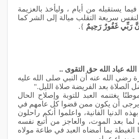
يما يستقبله من أيام ، وليأخذ بالعزيمة
لنفس سريعة التقلب ميالة إلى الشر كما
إِنَّ رَبِّي غَفُورٌ رَحِيمٌ
}.
له عباد الله حق التقوى ..
رضي الله عنه أن النبي صلى الله عليه
 الصلاة بعد الفريضة صلاة الليل
".
طنًا يغتنمه العبد للتوبة وإصلاح الحال
طاعة يرجى أن يكون ممن قضوا كل عامهم في
هذه الدنيا الفانية، واعلموا أنكم راحلون
ما بعد الموت، والعاجز من أتبع نفسه
الغبطة بما أمضاه العبد في طاعة مولاه
ه وساء عمله
.