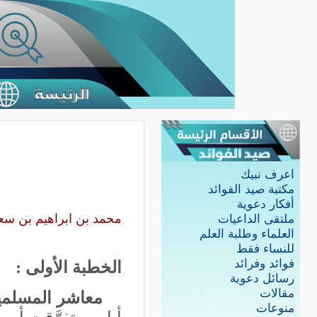
اعرف نبيك
مكتبة صيد الفوائد
أفكار دعوية
محمد بن ابراهيم بن سع
ملتقى الداعيات
العلماء وطلبة العلم
للنساء فقط
فوائد وفرائد
الخطبة الأولى :
رسائل دعوية
مقالات
معاشر المسلمي
منوعات