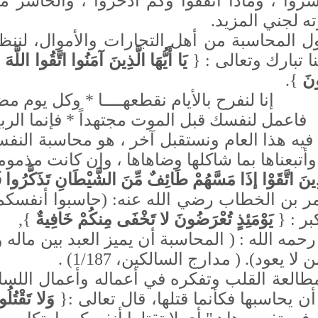
وا ، وماذا أنفقوا وكم ادخروا ، والخاسر م
ته لجني المزيد
.
المحاسبة من أهل التجارات والأموال، لننظر ما
نا تبارك وتعالى : {
يَا أَيُّهَا الَّذِينَ آمَنُوا اتَّقُوا اللَّه
ُونَ
}.
إنا لنفرح بالأيام نقطعهــــا * وكل يوم 
فاعمل لنفسك قبل الموت مجتهداً * فإنما الر
 فيه هذا العام ونستقبل آخر ، هو محاسبة النفس
أتبعناها بما شاكلها وضاهاها ، وإن كانت مذمومةً
ِينَ اتَّقَوْا إذَا مَسَّهُمْ طَائِفٌ مِّنَ الشَّيْطَانِ تَذَكَّرُوا
ر بن الخطاب رضي الله عنه: (حاسبوا أنفسكم ق
بر : {
يَوْمَئِذٍ تُعْرَضُونَ لا تَخْفَى مِنكُمْ خَافِيةٌ
},
رحمه الله : ( المحاسبة أن يميز العبد بين ماله
 لا يعود). ( مدارج السالكين، 1/187
(
.
العة القلب وتفكره في أعماله وأعمال اللسا
 يحاسبها فكأنما قتلها، قال تعالى :{
وَلا تَقْتُلُ