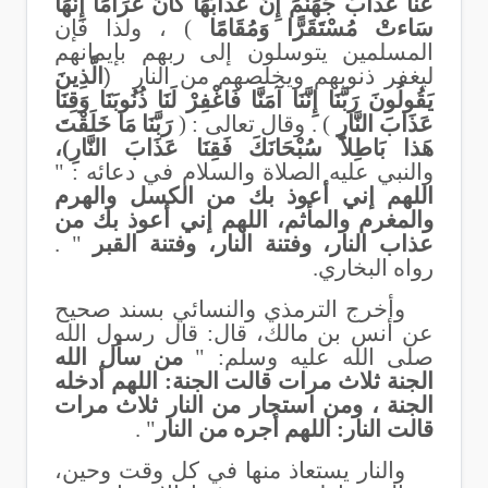
عَنا عَذَابَ جَهَنَّمَ إِنَّ عَذَابَهَا كَانَ غَرَامًا إِنَّهَا
سَاءتْ مُسْتَقَرًّا وَمُقَامًا
) ، ولذا فإن
المسلمين يتوسلون إلى ربهم بإيمانهم
ليغفر ذنوبهم ويخلصهم من النار
)
الَّذِينَ
يَقُولُونَ رَبَّنَا إِنَّنَا آمَنَّا فَاغْفِرْ لَنَا ذُنُوبَنَا وَقِنَا
عَذَابَ النَّارِ
) . وقال تعالى : (
رَبَّنَا مَا خَلَقْتَ
هَذا بَاطِلاً سُبْحَانَكَ فَقِنَا عَذَابَ النَّارِ)،
والنبي عليه الصلاة والسلام في دعائه : "
اللهم إني أعوذ بك من الكسل والهرم
والمغرم والمأثم، اللهم إني أعوذ بك من
عذاب النار، وفتنة النار، وفتنة القبر
" .
رواه البخاري.
وأخرج الترمذي والنسائي بسند صحيح
عن أنس بن مالك، قال: قال رسول الله
صلى الله عليه وسلم: "
من سأل الله
الجنة ثلاث مرات قالت الجنة: اللهم أدخله
الجنة ، ومن استجار من النار ثلاث مرات
قالت النار: اللهم أجره من النار
" .
والنار يستعاذ منها في كل وقت وحين،