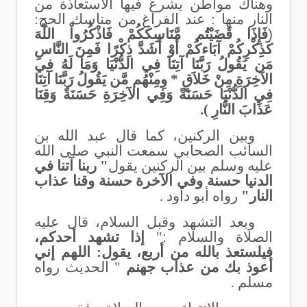
وهناك مواطن يشرع فيها الاستعاذة من
النار منها : عند الفراغ من مناسك الحج:
)
فَإِذَا قَضَيْتُم مَّنَاسِكَكُمْ فَاذْكُرُواْ اللّهَ
كَذِكْرِكُمْ آبَاءكُمْ أَوْ أَشَدَّ ذِكْرًا فَمِنَ النَّاسِ
مَن يَقُولُ رَبَّنَا آتِنَا فِي الدُّنْيَا وَمَا لَهُ فِي
الآخِرَةِ مِنْ خَلاَقٍ * وِمِنْهُم مَّن يَقُولُ رَبَّنَا آتِنَا
فِي الدُّنْيَا حَسَنَةً وَفِي الآخِرَةِ حَسَنَةً وَقِنَا
عَذَابَ النَّارِ ).
وبين الركنين، كما قال عبد الله بن
السائب الصحابي سمعت النبي صلى الله
عليه وسلم بين الركنين يقول
" ربنا آتنا في
الدنيا حسنة وفي الآخرة حسنة وقنا عذاب
النار"
رواه أبو داود .
وبعد التشهد وقبل السلام، قال عليه
الصلاة والسلام
:
"
إذا تشهد أحدكم،
فيلستعذ بالله من أربع، يقول: اللهم إني
أعوذ بك من عذاب جهنم
" الحديث رواه
مسلم .