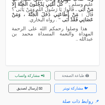
عليه وسلم : "
كُلُّ أُمَّتِي يَدْخُلُونَ الْجَنَّةَ إِلَّا
مَنْ أَبَى .
قَالُوا: يَا رَسُولَ اللَّهِ وَمَنْ يَأْبَى ؟
قَالَ
: مَنْ أَطَاعَنِي دَخَلَ الْجَنَّةَ ، وَمَنْ
عَصَانِي فَقَدْ أَبَى "
. رواه البخاري.
هذا وصلوا رحمكم الله على الرحمة
المهداة والنعمة المسداة محمد بن
عبدالله ..
🖨️ طباعة الصفحة
📲 مشاركة واتساب
🐦 مشاركة تويتر
📧 إرسال لصديق
📌 روابط ذات صلة