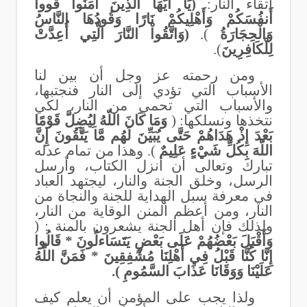
اتقاء النار:
(يَا أَيُّهَا الَّذِينَ آمَنُوا قُووا
أَنفُسَكُمْ وَأَهْلِيكُمْ نَارًا وَقُودُهَا النَّاسُ
وَالْحِجَارَةُ
).
(وَاتَّقُواْ النَّارَ الَّتِي أُعِدَّتْ
لِلْكَافِرِينَ
).
ومن رحمته عز وجل أن بين لنا
الأسباب التي تؤدي إلى النار فنجتبها،
والأسباب التي تحمي من النار، لكي
نتخذها ونسلكها: (
وَمَا كَانَ اللّهُ لِيُضِلَّ قَوْمًا
بَعْدَ إِذْ هَدَاهُمْ حَتَّى يُبَيِّنَ لَهُم مَّا يَتَّقُونَ إِنَّ
اللّهَ بِكُلِّ شَيْءٍ عَلِيمٌ
). وهذا من تمام عدله
تبارك وتعالى أن أنزل الكتاب، وأرسل
الرسل، وخلق الجنة والنار، ليجتهد العباد
في معرفة سبل الهداية للجنة والنجاة من
النار، ومن أعظم المنن الوقاية من النار،
ولذلك فإن أهل الجنة يشعرون بالمنة : (
وَأَقْبَلَ بَعْضُهُمْ عَلَى بَعْضٍ يَتَسَاءلُونَ * قَالُوا
إِنَّا كُنَّا قَبْلُ فِي أَهْلِنَا مُشْفِقِينَ * فَمَنَّ اللَّهُ
عَلَيْنَا وَوَقَانَا عَذَابَ السَّمُومِ ).
ولذا يجب على المؤمن أن يعلم كيف