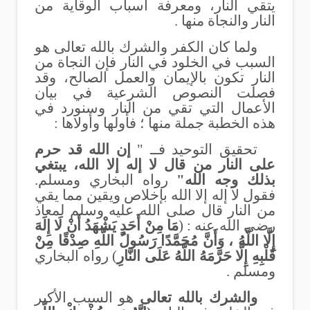
يتقي النار، ومعرفة أسباب الوقاية من
النار والنجاة منها .
ولما كان الكفر والشرك بالله تعالى هو
السبب في الخلود في النار فإن النجاة من
النار تكون بالإيمان والعمل الصالح، وقد
فصلت النصوص الشرعية في بيان
الأعمال التي تقي من النار وسنورد في
هذه الخطبة جملة منها ؛ فأولها وأولاها :
تحقيق التوحيد فــ "
إن الله قد حرم
على النار من قال لا إله إلا الله، يبتغي
بذلك وجه الله"
رواه البخاري ومسلم.
فقول لا إله إلا الله بإخلاص ويقين مما يقي
من النار قال صلى الله عليه وسلم لمعاذ
رضي الله عنه : (
مَا مِنْ أَحَدٍ يَشْهَدُ أَنْ لَا إِلَهَ
إِلَّا اللَّهُ ، وَأَنَّ مُحَمَّدًا رَسُولُ اللَّهِ صِدْقًا مِنْ
قَلْبِهِ إِلَّا حَرَّمَهُ اللَّهُ عَلَى النَّارِ
) رواه البخاري
ومسلم .
والشرك بالله تعالى
هو السبب الأكبر