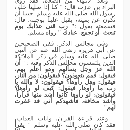
وبعد الانتهاء من الصلاة، فقد روى
البراء بن عازب قال: " كنا إذا صلينا خلف
رسول الله صلى الله عليه وسلم أحببنا أن
نكون عن يمينه، يقبل علينا بوجهه، قال:
فسمعته يقول
:
" رب قنى عذابك يوم
تبعث -أو تجمع- عبادك "
رواه مسلم.
وفي مجالس الذكر، ففي الصحيحين
عن أبي هريرة رضي الله عنه عن النبي
صلى الله عليه وسلم في ذكر الملائكة
الذين يلتمسون مجالس الذكر وفيه : "
أن
الله عز وجل يسألهم وهو أعلم بهم،
فيقول: فمم يتعوذون؟ فيقولون: من النار،
فيقول: وهل رأوها؟ فيقولون: لا والله يا
رب ما رأوها، فيقول: كيف لو رأوها؟
فيقولون: لو رأوها كانوا أشد منها فراراً،
وأشد مخافة، فأشهدكم أني قد غفرت
لهم
" .
وعند قراءة القرآن، وآيات العذاب،
فقد كان صلى الله عليه وسلم "
يقرأ