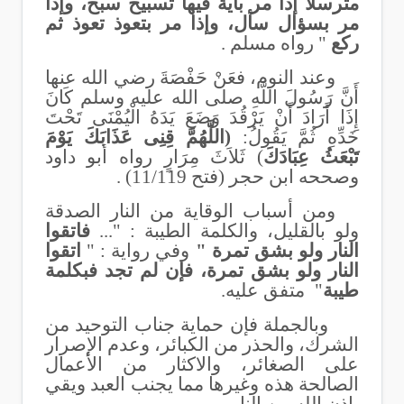
مترسلا إذا مر بآية فيها تسبيح سبح، وإذا
مر بسؤال سأل، وإذا مر بتعوذ تعوذ ثم
ركع
" رواه مسلم .
وعند النوم، فعَنْ حَفْصَةَ رضي الله عنها
أَنَّ رَسُولَ اللَّهِ صلى الله عليه وسلم كَانَ
إِذَا أَرَادَ أَنْ يَرْقُدَ وَضَعَ يَدَهُ الْيُمْنَى تَحْتَ
خَدِّهِ ثُمَّ يَقُولُ:
(اللَّهُمَّ قِنِى عَذَابَكَ يَوْمَ
تَبْعَثُ عِبَادَكَ
) ثَلاَثَ مِرَارٍ
رواه أبو داود
وصححه ابن حجر (فتح 11/119) .
ومن أسباب الوقاية من النار الصدقة
ولو بالقليل، والكلمة الطيبة : "...
فاتقوا
النار ولو بشق تمرة "
وفي رواية : "
اتقوا
النار ولو بشق تمرة، فإن لم تجد فبكلمة
طيبة
"
متفق عليه.
وبالجملة فإن حماية جناب التوحيد من
الشرك، والحذر من الكبائر، وعدم الإصرار
على الصغائر، والاكثار من الأعمال
الصالحة هذه وغيرها مما يجنب العبد ويقي