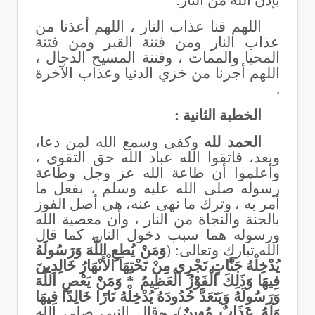
بإذن الله من النار
.
اللهم قنا عذاب النار ، اللهم أعذنا من
عذاب النار ومن فتنة القبر ومن فتنة
المحيا والممات ، وفتنة المسيح الدجال ،
اللهم أجرنا من خزي الدنيا وعذاب الآخرة
.
الخطبة الثانية :
الحمد لله
وكفى وسمع الله لمن دعا،
وبعد، فاتقوا الله عباد الله حق التقوى ،
وأعلموا أن طاعة الله عز وجل وطاعة
رسوله صلى الله عليه وسلم ، بفعل ما
أمر به ، وترك ما نهى عنه، هي أصل الفوز
بالجنة والنجاة من النار ، وأن معصية الله
ورسوله هما سبب دخول النار، كما قال
الله تبارك وتعالى: (
وَمَنْ يُطِعِ اللَّهَ وَرَسُولَهُ
يُدْخِلْهُ جَنَّاتٍ تَجْرِي مِنْ تَحْتِهَا الْأَنْهَارُ خَالِدِينَ
فِيهَا وَذَلِكَ الْفَوْزُ الْعَظِيمُ * وَمَنْ يَعْصِ اللَّهَ
وَرَسُولَهُ وَيَتَعَدَّ حُدُودَهُ يُدْخِلْهُ نَارًا خَالِدًا فِيهَا
وَلَهُ عَذَابٌ مُهِينٌ
)، وقال النبي صلى الله