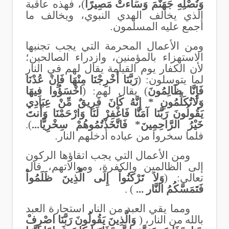
وَنُصْلِهِ جَهَنَّمَ وَسَاءتْ مَصِيرًا
)، فهذه عاقبة
الذي يخالف الهدي النبوي، ويخالف ما
أجمع عليه المسلمون
.
ومن الأعمال المحرمة التي يجب تجنبها
الاستهزاء بالمؤمنين، وازدراء الصالحين؛
لأن الكفار يوم القيامة يقال لهم في النار
لما يتوسلون: (
رَبَّنَا أَخْرِجْنَا مِنْهَا فَإِنْ عُدْنَا
فَإِنَّا ظَالِمُونَ
) يقال لهم: (
اخْسَؤُوا فِيهَا
وَلَاتُكَلِّمُونِ * إِنَّهُ كَانَ فَرِيقٌ مِّنْ عِبَادِي
يَقُولُونَ رَبَّنَا آمَنَّا فَاغْفِرْ لَنَا وَارْحَمْنَا وَأَنتَ
خَيْرُ الرَّاحِمِينَ* فَاتَّخَذْتُمُوهُمْ سِخْرِيًّا...
).
فلما سخروا من عباده أدخلهم النار
.
ومن الأعمال التي يجب اتقاؤها الركون
إلى الظالمين والكفرة، وموالاتهم، قال
تعالى: (
وَلاَ تَرْكَنُواْ إِلَى الَّذِينَ ظَلَمُواْ
فَتَمَسَّكُمُ النَّار ...
) .
ومما يقي العبد من النار استجارة العبد
بالله من النار، (
وَالَّذِينَ يَقُولُونَ رَبَّنَا اصْرِفْ