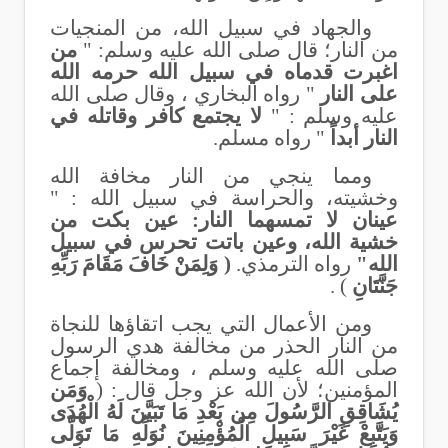
والجهاد في سبيل الله، من المنجيات
من النار؛ قال صلى الله عليه وسلم: "
من
اغبرت قدماه في سبيل الله حرمه الله
على النار
" رواه البخاري ، وقال صلى الله
عليه وسلم : "
لا يجتمع كافر وقاتله في
النار أبداً
" رواه مسلم.
ومما ينجي من النار مخافة الله
وخشيته، والحراسة في سبيل الله : "
عينان لا تمسهما النار: عين بكت من
خشية الله، وعين باتت تحرس في سبيل
الله"
رواه الترمذي.
( وَلِمَنْ خَافَ مَقَامَ رَبِّهِ
جَنَّتَانِ
) .
ومن الأعمال التي يجب اتقاؤها للنجاة
من النار
الحذر من مخالفة هدي الرسول
صلى الله عليه وسلم ، ومخالفة إجماع
المؤمنين؛ لأن الله عز وجل قال : (
وَمَن
يُشَاقِقِ الرَّسُولَ مِن بَعْدِ مَا تَبَيَّنَ لَهُ الْهُدَى
وَيَتَّبِعْ غَيْرَ سَبِيلِ الْمُؤْمِنِينَ نُوَلِّهِ مَا تَوَلَّى