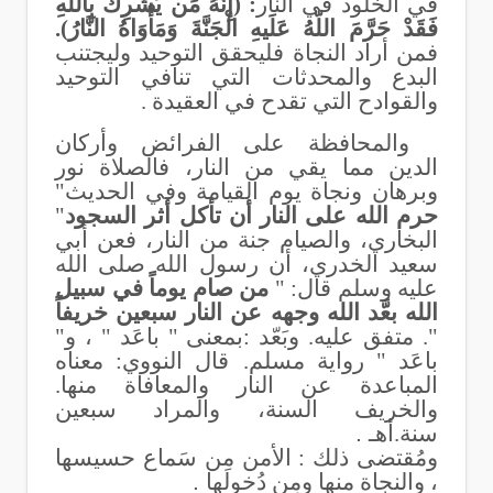
في الخلود في النار
: (إِنَّهُ مَن يُشْرِكْ بِاللّهِ
فَقَدْ حَرَّمَ اللّهُ عَلَيهِ الْجَنَّةَ وَمَأْوَاهُ النَّارُ).
فمن أراد النجاة فليحقق التوحيد وليجتنب
البدع والمحدثات التي تنافي التوحيد
والقوادح التي تقدح في العقيدة .
والمحافظة على الفرائض وأركان
الدين مما يقي من النار، فالصلاة نور
وبرهان ونجاة يوم القيامة وفي الحديث"
حرم الله على النار أن تأكل أثر السجود
"
البخاري، والصيام جنة من النار، فعن أبي
سعيد الخدري، أن رسول الله صلى الله
عليه وسلم قال: "
من صام يوماً في سبيل
الله بعَّد الله وجهه عن النار سبعين خريفاً
". متفق عليه. وبَعّد :بمعنى " باعَد " ، و"
باعَد " رواية مسلم.
قال النووي: معناه
المباعدة عن النار والمعافاة منها.
والخريف السنة، والمراد سبعين
سنة.أهـ
.
ومُقتضى ذلك : الأمن مِن سَماع حسيسها
، والنجاة منها ومِن دُخولها
.