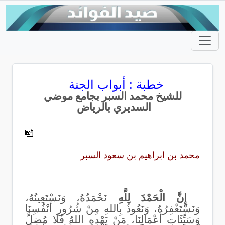
خطبة : أبواب الجنة
للشيخ محمد السبر بجامع موضي
السديري بالرياض
محمد بن ابراهيم بن سعود السبر
إِنَّ الْحَمْدَ لِلَّهِ
نَحْمَدُهُ، وَنَسْتَعِينُهُ،
وَنَسْتَغْفِرُهُ، وَنَعُوذُ بِاللهِ مِنْ شُرُورِ أنْفُسِنَا
وَسَيِّئَاتِ أَعْمَالِنَا، مَنْ يَهْدِهِ اللهُ فَلَا مُضِلَّ