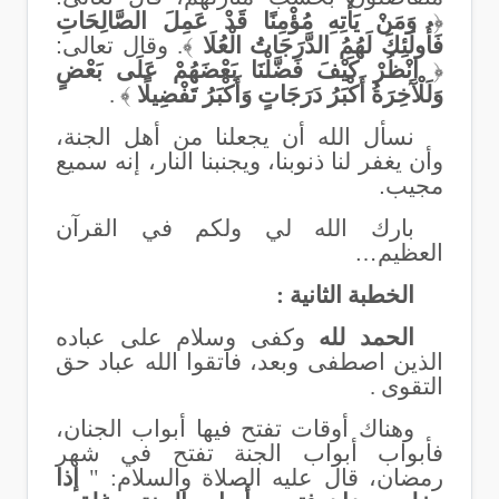
﴿
وَمَنْ يَأْتِهِ مُؤْمِنًا قَدْ عَمِلَ الصَّالِحَاتِ
فَأُولَئِكَ لَهُمُ الدَّرَجَاتُ الْعُلَا
﴾. وقال تعالى
:
﴿
انْظُرْ كَيْفَ فَضَّلْنَا بَعْضَهُمْ عَلَى بَعْضٍ
وَلَلْآَخِرَةُ أَكْبَرُ دَرَجَاتٍ وَأَكْبَرُ تَفْضِيلًا
﴾ .
نسأل الله أن يجعلنا من أهل الجنة،
وأن يغفر لنا ذنوبنا، ويجنبنا النار، إنه سميع
مجيب
.
بارك الله لي ولكم في القرآن
العظيم
…
الخطبة الثانية :
الحمد لله
وكفى وسلام على عباده
الذين اصطفى وبعد، فاتقوا الله عباد حق
التقوى .
وهناك أوقات تفتح فيها أبواب الجنان،
فأبواب أبواب الجنة تفتح في شهر
رمضان، قال عليه الصلاة والسلام: "
إذا