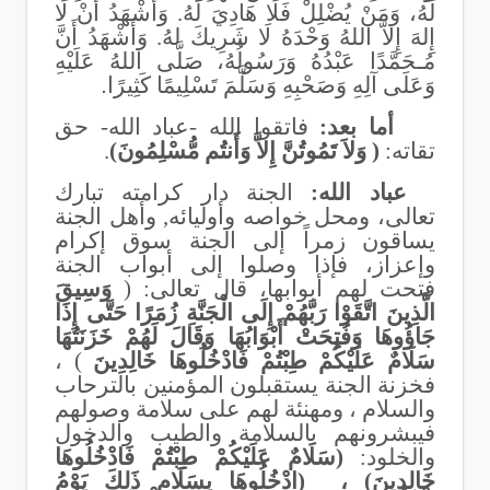
لَهُ، وَمَنْ يُضْلِلْ فَلَا هَادِيَ لَهُ. وَأَشْهَدُ أَنْ لَا
إِلهَ إِلاَّ اللهُ وَحْدَهُ لَا شَرِيكَ لهُ. وَأَشْهَدُ أَنَّ
مُـحَمَّدًا عَبْدُهُ وَرَسُولُهُ، صَلَّى اللهُ عَلَيْهِ
وَعَلَى آلِهِ وَصَحْبِهِ وَسَلَّمَ تَسْلِيمًا كَثِيرًا
.
أما بعد:
فاتقوا الله -عباد الله- حق
تقاته:
( وَلاَ تَمُوتُنَّ إِلاَّ وَأَنتُم مُّسْلِمُونَ)
.
عباد الله:
الجنة دار كرامته تبارك
تعالى، ومحل خواصه وأوليائه, وأهل الجنة
يساقون زمراً إلى الجنة سوق إكرام
وإعزاز، فإذا وصلوا إلى أبواب الجنة
فتحت لهم أبوابها، قال تعالى: (
وَسِيقَ
الَّذِينَ اتَّقَوْا رَبَّهُمْ إِلَى الْجَنَّةِ زُمَرًا حَتَّى إِذَا
جَاؤُوهَا وَفُتِحَتْ أَبْوَابُهَا وَقَالَ لَهُمْ خَزَنَتُهَا
سَلَامٌ عَلَيْكُمْ طِبْتُمْ فَادْخُلُوهَا خَالِدِينَ
) ،
فخزنة الجنة يستقبلون المؤمنين بالترحاب
والسلام ، ومهنئة لهم على سلامة وصولهم
فيبشرونهم بالسلامة والطيب والدخول
والخلود:
(سَلَامٌ عَلَيْكُمْ طِبْتُمْ فَادْخُلُوهَا
خَالِدِينَ) ،
(ادْخُلُوهَا بِسَلَامٍ ذَلِكَ يَوْمُ