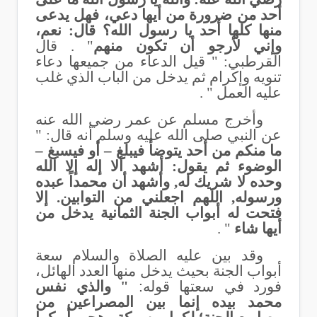
أحد من ضرورة من أيها دعي، فهل يدعى
منها كلها أحد يا رسول الله؟ قال: نعم،
وإني لأرجو أن تكون منهم
" . قال
القرطبي: " قيل الدعاء من جميعها دعاء
تنويه وإكرام ثم يدخل من الباب الذي غلب
عليه العمل " .
وأخرج مسلم عن عمر رضي الله عنه
عن النبي صلى الله عليه وسلم أنه قال: "
ما منكم من أحد يتوضأ فيبلغ – أو فيسبغ –
الوضوء ثم يقول: أشهد ألا إله إلا الله
وحده لا شريك له, وأشهد أن محمداً عبده
ورسوله, اللهم اجعلني من التوابين. إلا
فتحت له أبواب الجنة الثمانية يدخل من
أيها شاء
" .
وقد بين عليه الصلاة والسلام سعة
أبواب الجنة بحيث يدخل منها العدد الهائل،
فورد في سعتها قوله
:
" والذي نفس
محمد بيده إنما بين المصراعين من