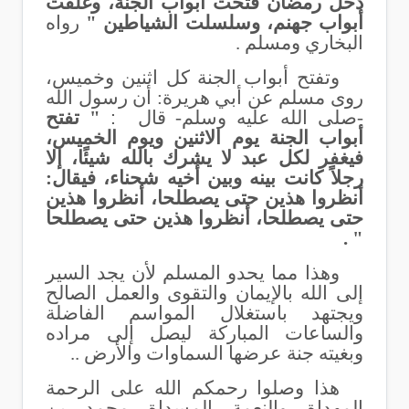
دخل رمضان فتحت أبواب الجنة، وغلقت
أبواب جهنم، وسلسلت الشياطين "
رواه
البخاري ومسلم .
وتفتح أبواب الجنة كل اثنين وخميس،
روى مسلم عن أبي هريرة: أن رسول الله
-صلى الله عليه وسلم- قال
:
" تفتح
أبواب الجنة يوم الاثنين ويوم الخميس،
فيغفر لكل عبد لا يشرك بالله شيئًا، إلا
رجلاً كانت بينه وبين أخيه شحناء، فيقال:
أنظروا هذين حتى يصطلحا، أنظروا هذين
حتى يصطلحا، أنظروا هذين حتى يصطلحا
" .
وهذا مما يحدو المسلم لأن يجد السير
إلى الله بالإيمان والتقوى والعمل الصالح
ويجتهد باستغلال المواسم الفاضلة
والساعات المباركة ليصل إلى مراده
وبغيته جنة عرضها السماوات والأرض ..
هذا وصلوا رحمكم الله على الرحمة
المهداة والنعمة المسداة محمد بن