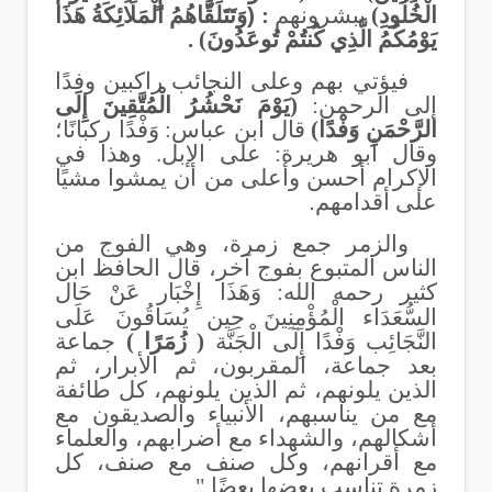
الْخُلُودِ)
يبشرونهم
:
)
وَتَتَلَقَّاهُمُ الْمَلَائِكَةُ هَذَا
يَوْمُكُمُ الَّذِي كُنتُمْ تُوعَدُونَ) .
فيؤتي بهم وعلى النجائب راكبين وفدًا
إلى الرحمن:
(يَوْمَ نَحْشُرُ الْمُتَّقِينَ إِلَى
الرَّحْمَنِ وَفْدًا)
قال ابن عباس: وَفْدًا
ركبانًا؛
وقال أبو هريرة: على الإبل. وهذا في
الإكرام أحسن وأعلى من أن يمشوا مشيًا
على أقدامهم
.
والزمر جمع زمرة، وهي الفوج من
الناس المتبوع بفوج آخر، قال الحافظ ابن
كثير رحمه الله:
وَهَذَا إِخْبَار عَنْ حَال
السُّعَدَاء الْمُؤْمِنِينَ حِين يُسَاقُونَ عَلَى
النَّجَائِب وَفْدًا إِلَى الْجَنَّة
( زُمَرًا )
جماعة
بعد جماعة، المقربون، ثم الأبرار، ثم
الذين يلونهم، ثم الذين يلونهم، كل طائفة
مع من يناسبهم، الأنبياء والصديقون مع
أشكالهم، والشهداء مع أضرابهم، والعلماء
مع أقرانهم، وكل صنف مع صنف، كل
زمرة تناسب بعضها بعضًا " .