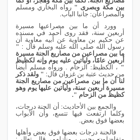
مصاريع الجنة؛ لكما بين مكة وهجر، أو كما
بين مكة وبصرى "
رواه البخاري ومسلم
والمصراعان: جانبا الباب
.
وورد أن ما بين مصراعيها مسيرة
أربعين سنة،
فقد روى أحمد في مسنده
عن حكيم بن معاوية عن أبيه معاوية أن
رسول الله صلى الله عليه وسلم قال
:
"
ما بين مصراعين من مصاريع الجنة مسيرة
أربعين عامًا، وليأتين عليه يوم وإنه لكظيظ
"
، الكظيظ: الزحام . ورواه مسلم أيضاً
من حديث عتبة بن غزوان قال
:
" ولقد ذكر
لنا أن ما بين مصراعين من مصاريع الجنة
مسيرة أربعين سنة، وليأتين عليها يوم وهو
كظيظ من الزحام ".
والجمع بين الأحاديث: أن الجنة درجات،
وكلما ارتفعت فيها تتسع، وأن الأبواب
بعضها فوق بعض
.
فالجنة درجات بعضها فوق بعض وأهلها
متفاضلون بحسب منازلهم، قال تعالى
: