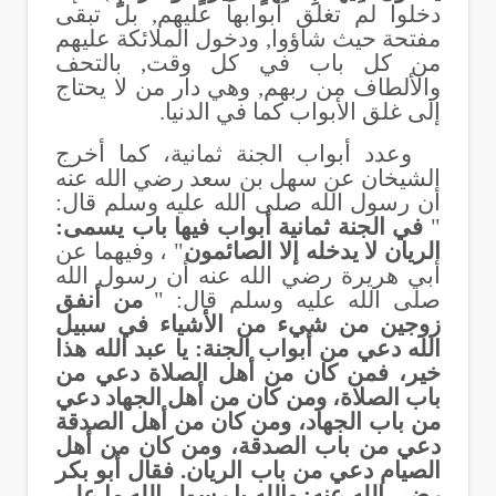
دخلوا لم تغلق أبوابها عليهم, بل تبقى
مفتحة حيث شاؤوا, ودخول الملائكة عليهم
من كل باب في كل وقت, بالتحف
والألطاف من ربهم, وهي دار من لا يحتاج
إلى غلق الأبواب كما في الدنيا.
وعدد أبواب الجنة ثمانية، كما أخرج
الشيخان عن سهل بن سعد رضي الله عنه
أن رسول الله صلى الله عليه وسلم قال:
"
في الجنة ثمانية أبواب فيها باب يسمى:
الريان لا يدخله إلا الصائمون
" ، وفيهما عن
أبي هريرة رضي الله عنه أن رسول الله
صلى الله عليه وسلم قال: "
من أنفق
زوجين من شيء من الأشياء في سبيل
الله دعي من أبواب الجنة: يا عبد الله هذا
خير، فمن كان من أهل الصلاة دعي من
باب الصلاة، ومن كان من أهل الجهاد دعي
من باب الجهاد، ومن كان من أهل الصدقة
دعي من باب الصدقة، ومن كان من أهل
الصيام دعي من باب الريان. فقال أبو بكر
رضي الله عنه: والله يا رسول الله ما على