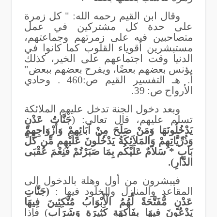
وقال ابن القيم رحمه الله: " كل زمرة
على حدة كل مشتركين في عمل
متصاحبين فيه على زمرتهم وجماعتهم،
مستبشرين أقوياء القلوب كما كانوا في
الدنيا وقت اجتماعهم على الخير، كذلك
يؤنس بعضهم بعضًا، ويفرح بعضهم ببعض"
أ. هـ التفسير القيم ص:460 . وحادي
الأرواح ص: 39
.
وبعد دخول الجنة تدخل عليهم الملائكة
تسلم عليهم، قال تعالى: (
جَنَّاتُ عَدْنٍ
يَدْخُلُونَهَا وَمَنْ صَلَحَ مِنْ آبَائِهِمْ وَأَزْوَاجِهِمْ
وَذُرِّيَّاتِهِمْ وَالمَلاَئِكَةُ يَدْخُلُونَ عَلَيْهِم مِّن كُلِّ
بَابٍ * سَلاَمٌ عَلَيْكُم بِمَا صَبَرْتُمْ فَنِعْمَ عُقْبَى
الدَّارِ).
فيبشرون من أول وهلة بالدخول إلى
المقاعد والمنازل والخلود فيها :
(جَنَّاتِ
عَدْنٍ مُّفَتَّحَةً لَّهُمُ الْأَبْوَابُ مُتَّكِئِينَ فِيهَا
يَدْعُونَ فِيهَا بِفَاكِهَةٍ كَثِيرَةٍ وَشَرَابٍ
) فإذا