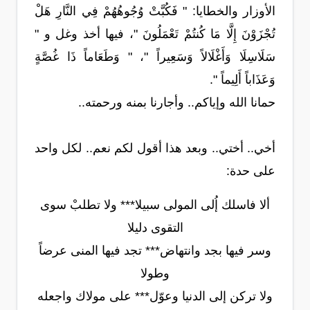
الأوزار والخطايا: " فَكُبَّتْ وُجُوهُهُمْ فِي النَّارِ هَلْ
تُجْزَوْنَ إِلَّا مَا كُنتُمْ تَعْمَلُونَ "، فيها أخذ وغل و "
سَلَاسِلَا وَأَغْلَالاً وَسَعِيراً "، " وَطَعَاماً ذَا غُصَّةٍ
وَعَذَاباً أَلِيماً ".
حمانا الله وإياكم.. وأجارنا بمنه ورحمته..
أخي.. أختي.. وبعد هذا أقول لكم نعم.. لكل واحد
على حدة:
ألا فاسلك إُلى المولى سبيلا*** ولا تطلبْ سوى
التقوى دليلا
وسر فيها بجد وانتهاض*** تجد فيها المنى عرضاً
وطولا
ولا تركن إلى الدنيا وعوّل*** على مولاك واجعله