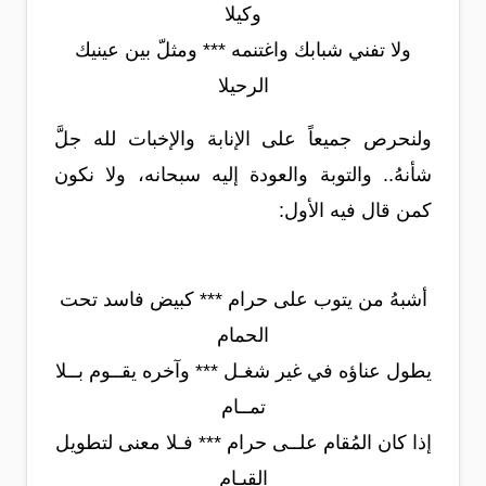
وكيلا
ولا تفني شبابك واغتنمه *** ومثلّ بين عينيك
الرحيلا
ولنحرص جميعاً على الإنابة والإخبات لله جلَّ
شأنهُ.. والتوبة والعودة إليه سبحانه، ولا نكون
كمن قال فيه الأول:
أشبهُ من يتوب على حرام *** كبيض فاسد تحت
الحمام
يطول عناؤه في غير شغـل *** وآخره يقــوم بــلا
تمــام
إذا كان المُقام علــى حرام *** فـلا معنى لتطويل
القيـام