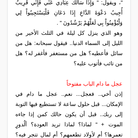
"، ويقول: " وَإِذَا سَأَلَكَ عِبَادِي عَنِّي فَإِنِّي قَرِيبٌ
أُجِيبُ دَعْوَةَ الدَّاعِ إِذَا دَعَانِ فَلْيَسْتَجِيبُواْ لِي
وَلْيُؤْمِنُواْ بِي لَعَلَّهُمْ يَرْشُدُونَ " .
وهو الذي ينزل كل ليلة في الثلث الأخير من
الليل إلى السماء الدنيا.. فيقول سبحانه: هل من
سائل فأعطيه؟ هل من مستغفر فأغفر له؟ هل
من تائب فأتوب عليه؟
عجل ما دام الباب مفتوحاً
إذن أخي.. فعجل... نعم.. عجل ما دام في
الإمكان... قبل حلول ساعة لا تستطيع فيها التوبة
إلى ربك.. قبل أن يكون حالك كمن إذا جاءه
الموت + " لماذا؟ لماذا تريد العودة؟ ألُدورٍ
تعمرها؟ أم لأولاد تطعمهم؟ أم لمال تتجر فيه؟