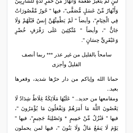
لَّبَنٍ لَّمْ يَتَغَيَّرْ طَعْمُهُ وَأَنْهَارٌ مِّنْ خَمْرٍ لَّذَّةٍ لِّلشَّارِبِينَ
وَأَنْهَارٌ مِّنْ عَسَلٍ مُّصَفًّى"، فيها " حُورٌ مَّقْصُورَاتٌ
فِي الْخِيَامِ"، وأيضاً " لَمْ يَطْمِثْهُنَّ إِنسٌ قَبْلَهُمْ وَلَا
جَانٌّ "، وأيضاً " مُتَّكِئِينَ عَلَى رَفْرَفٍ خُضْرٍ
وَعَبْقَرِيٍّ حِسَانٍ ".
سامحاً بالقليل من غير عذر *** ربما أنصف
القليلُ وأجزى
حمانا الله وإياكم من دار حرّها شديد، وقعرها
بعيد..
ومقامعها من حديد.. " عَلَيْهَا مَلَائِكَةٌ غِلَاظٌ شِدَادٌ لَا
يَعْصُونَ اللَّهَ مَا أَمَرَهُمْ وَيَفْعَلُونَ مَا يُؤْمَرُونَ "،
فيها " فَنُزُلٌ مِّنْ حَمِيمٍ * وَتَصْلِيَةُ جَحِيمٍ"، فيها "
يَوْمَ لَا يَنفَعُ مَالٌ وَلَا بَنُونَ "، فيها لمن يحملون