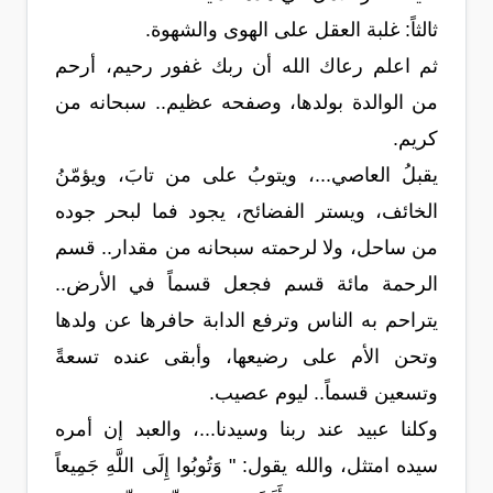
ثالثاً: غلبة العقل على الهوى والشهوة.
ثم اعلم رعاك الله أن ربك غفور رحيم، أرحم
من الوالدة بولدها، وصفحه عظيم.. سبحانه من
كريم.
يقبلُ العاصي...، ويتوبُ على من تابَ، ويؤمّنُ
الخائف، ويستر الفضائح، يجود فما لبحر جوده
من ساحل، ولا لرحمته سبحانه من مقدار.. قسم
الرحمة مائة قسم فجعل قسماً في الأرض..
يتراحم به الناس وترفع الدابة حافرها عن ولدها
وتحن الأم على رضيعها، وأبقى عنده تسعةً
وتسعين قسماً.. ليوم عصيب.
وكلنا عبيد عند ربنا وسيدنا...، والعبد إن أمره
سيده امتثل، والله يقول: " وَتُوبُوا إِلَى اللَّهِ جَمِيعاً