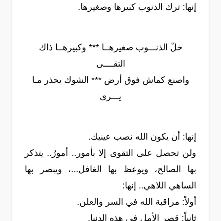
إنها: ترك الذنوب كبيرها وصغيرها.
خلّ الذنـــوب صغيرهــا *** وكبيرهــا ذاك
التقــــى
واصنع كماش فوق أرض *** الشوك يحذر مـا
يـــرى
إنها: أن يكون الله نصب عينيك.
ولن تحصل على التقوى إلا بأمور.. أمورٌ.. يتذكر
بها الصالح، ويوعظ بها الغافل...، ويبصر بها
الساهي اللاهي.. إنها:
أولاً: مراقبة الله في السر والعلن.
ثانياً: قصر الأمل في هذه الدنيا.