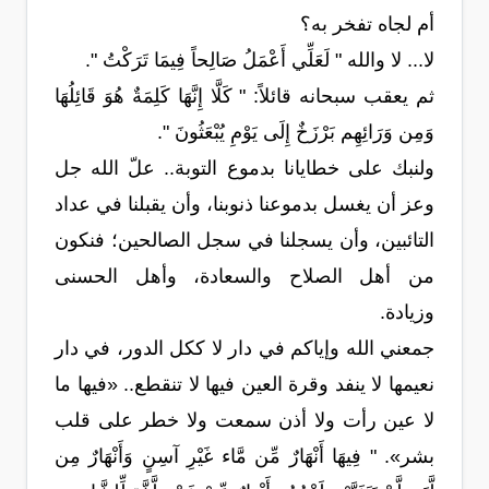
أم لجاه تفخر به؟
لا... لا والله " لَعَلِّي أَعْمَلُ صَالِحاً فِيمَا تَرَكْتُ ".
ثم يعقب سبحانه قائلاً: " كَلَّا إِنَّهَا كَلِمَةٌ هُوَ قَائِلُهَا
وَمِن وَرَائِهِم بَرْزَخٌ إِلَى يَوْمِ يُبْعَثُونَ ".
ولنبك على خطايانا بدموع التوبة.. علّ الله جل
وعز أن يغسل بدموعنا ذنوبنا، وأن يقبلنا في عداد
التائبين، وأن يسجلنا في سجل الصالحين؛ فنكون
من أهل الصلاح والسعادة، وأهل الحسنى
وزيادة.
جمعني الله وإياكم في دار لا ككل الدور، في دار
نعيمها لا ينفد وقرة العين فيها لا تنقطع.. «فيها ما
لا عين رأت ولا أذن سمعت ولا خطر على قلب
بشر». " فِيهَا أَنْهَارٌ مِّن مَّاء غَيْرِ آسِنٍ وَأَنْهَارٌ مِن