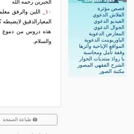
الجبرين رحمه الله
قصص مؤثرة
١٠_
اللين والرفق معلم
الفلاش الدعوي
الفيديو الدعوي
المعيارالدقيق لايضبطه ك
الجوال الدعوي
هذه دروس من دموع الجم
المعارض الدعوية
الباوربوينت الدعوية
والسلام.
المواقع الإباحية وأثرها
وقفة تأمل ومحاسبة
يا روادَ منتديات الحوار
الشرح الفقهي المصور
مكتبة الصور
🖨️ طباعة الصفحة