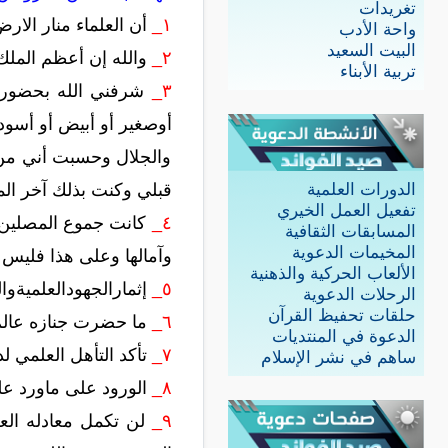
تغريدات
١_
أن العلماء منار الار
واحة الأدب
البيت السعيد
٢_
والله إن أعظم الملك 
تربية الأبناء
٣_
شرفني الله بحضور ب
أوصغير أو أبيض أو أسود 
والجلال وحسبت أني من 
قبلي وكنت بذلك آخر الم
الدورات العلمية
تفعيل العمل الخيري
٤_
كانت جموع المصلين عل
المسابقات الثقافية
المخيمات الدعوية
وآمالها وعلى هذا فليس ل
الألعاب الحركية والذهنية
٥_
إثمارالجهودالعلميةوا
الرحلات الدعوية
حلقات تحفيظ القرآن
٦_
ما حضرت جنازه عالم 
الدعوة في المنتديات
٧_
تأكد التأهل العلمي ل
ساهم في نشر الإسلام
٨_
الورود على ماورد علي
٩_
لن تكمل معادله العل