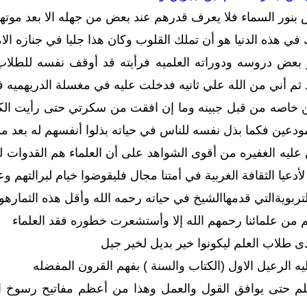
ض بنور السماء فلا يعرف قدرهم عند بعض من جهله الا بعد موته
في هذه الدنيا هو أن تملك القلوب وكان هذا جليا في جنازه الا
عض دروسه ودوراته العلميه فرأيته قد أوقف نفسه للطلاب 
ثم أني من الله علي ثانيه فدخلت عليه في مغسلة الدريهميه فقبل
خاصه من قبل جبينه وما إن افقت من سكرتي حتى رأيت الكبير
ودعين فكما بذل نفسه للناس في حياته بذلوا أنفسهم له بعد مم
يه الغفيره من أقوى الشواهد على أن العلماء هم القدوات للام
أدعيا الثقافة الغربية في أمتنا مجال فليقوضوا خيام لبرالتهم و
لتربويةالتي قدمهاالشيخ في حياته رحمه الله وأقل هذه الثماره
من علمائنا رحمهم الله إلا وأستشعرت خطوره فقد العلماء
دى طلاب العلم ليكونوا خير بديل لخير جيل
ه الرعيل الاول (الكتاب والسنة ) بفهم القرون المفضله
م حتى يوافق القول والعمل وهذا من أعظم مفاتيح رسوخ العا