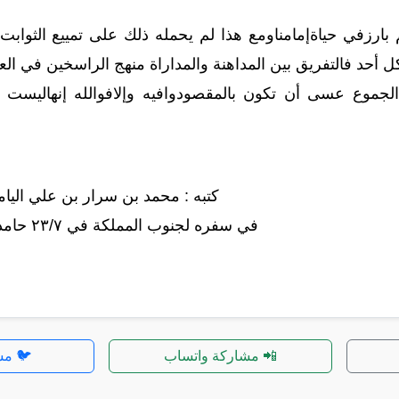
 بارزفي حياةإمامناومع هذا لم يحمله ذلك على تمييع الثوابت
ل أحد فالتفريق بين المداهنة والمداراة منهج الراسخين في الع
وع عسى أن تكون بالمقصودوافيه وإلافوالله إنهاليست بكاف
كتبه : محمد بن سرار بن علي اليا
في سفره لجنوب المملكة في ٢٣/٧ حامدا مصليا.
📲 مشاركة واتساب
🐦 مش