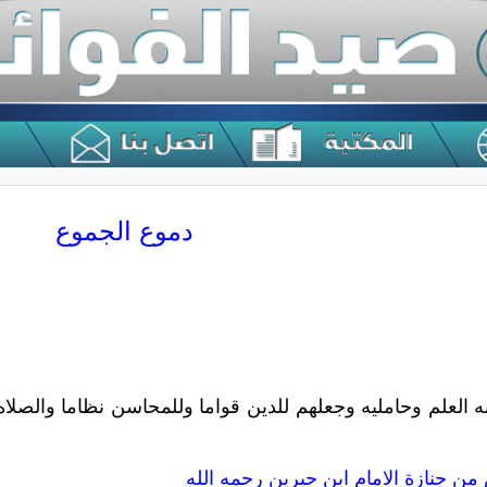
دموع الجموع
به العلم وحامليه وجعلهم للدين قواما وللمحاسن نظاما والصلا
ن جنازة الامام ابن جبرين رحمه الله