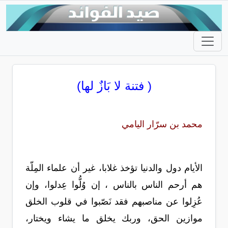
( فتنة لا بَازٌ لها)
محمد بن سرّار اليامي
الأيام دول والدنيا تؤخذ غلابا، غير أن علماء المِلّة
هم أرحم الناس بالناس ، إن وُلُّوا عِدلوا، وإن
عُزِلوا عن مناصبهم فقد نَصّبوا في قلوب الخلق
موازين الحق، وربك يخلق ما يشاء ويختار،