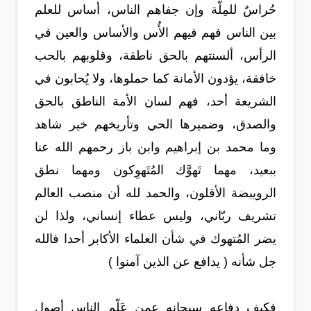
حُراسٌ للمِلّة وإن جفاهم الناس، أساس للعلم
بين الناس فهم فيهم الأُس والأساس والعين في
الرأس، ألسنتهم بالحق ناطقة، وقلوبهم بالحب
خافقة، يؤدون الأمانة كما حملوها، ولا يُحابون في
الشريعة أحد، فهم لسان الأمة الناطق بالحق
والصدق، وضميرها الحي وتأريخهم خير شاهد
وما محمد بن إبراهيم وابن باز رحمهم الله عنا
ببعيد، مهما تَهوَّك المُتَهوِكون ومهما نطق
الرويبضة الأقلون، والحمد لله أن منصب العالم
تشريف ربّاني، وليس عطاء إنساني، ولذا لن
يضر المُتهوك في شأن العلماء الأكابر أحدا فالله
جل شأنه ( يدافع عن الذين آمنوا )
فكيف دفاعه سبحانه عمن عَلّم الناس أصول