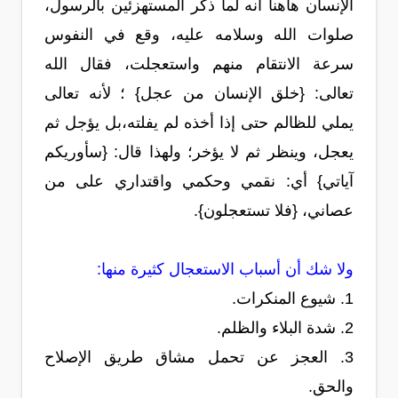
الإنسان هاهنا أنه لما ذكر المستهزئين بالرسول،
صلوات الله وسلامه عليه، وقع في النفوس
سرعة الانتقام منهم واستعجلت، فقال الله
تعالى: {خلق الإنسان من عجل} ؛ لأنه تعالى
يملي للظالم حتى إذا أخذه لم يفلته،بل يؤجل ثم
يعجل، وينظر ثم لا يؤخر؛ ولهذا قال: {سأوريكم
آياتي} أي: نقمي وحكمي واقتداري على من
عصاني، {فلا تستعجلون}.
ولا شك أن أسباب الاستعجال كثيرة منها:
1. شيوع المنكرات.
2. شدة البلاء والظلم.
3. العجز عن تحمل مشاق طريق الإصلاح
والحق.