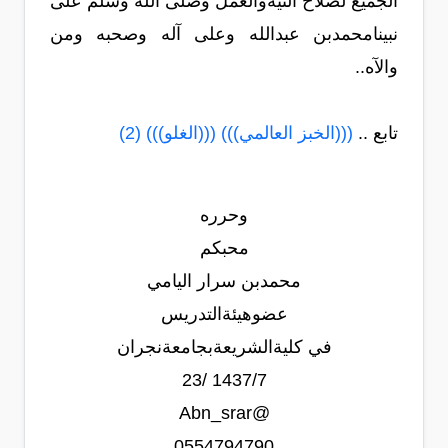
الجميع لصلاح النيةوالعمل وصلى الله وسلم على
نبينامحمدبن عبدالله وعلى آله وصحبه ومن
والآه..
تابع ..
(((الخبز العالمي))) (((الغلو))) (2)
وحرره
محبكم
محمدبن سرار اليامي
عضوهيئةالتدريس
في كليةالشريعةبجامعةنجران
1437/7 /23
@Abn_srar
0554794790