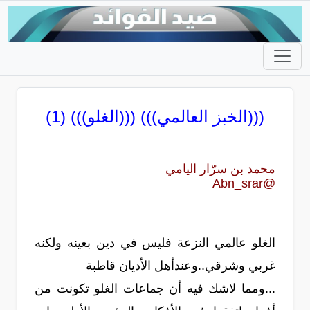
(((الخبز العالمي))) (((الغلو))) (1)
محمد بن سرّار اليامي
@Abn_srar
الغلو عالمي النزعة فليس في دين بعينه ولكنه
غربي وشرقي..وعندأهل الأديان قاطبة
...ومما لاشك فيه أن جماعات الغلو تكونت من