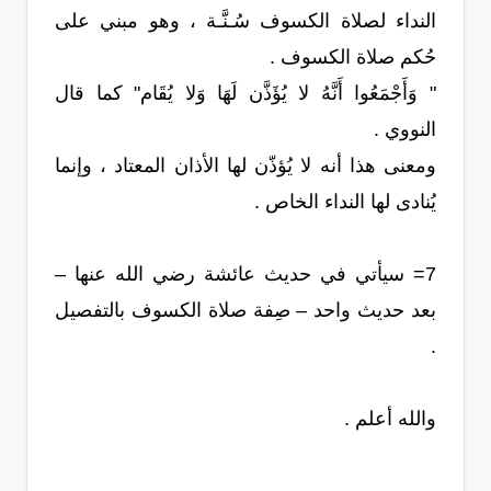
النداء لصلاة الكسوف سُـنَّـة ، وهو مبني على
حُكم صلاة الكسوف .
" وَأَجْمَعُوا أَنَّهُ لا يُؤَذَّن لَهَا وَلا يُقَام" كما قال
النووي .
ومعنى هذا أنه لا يُؤذّن لها الأذان المعتاد ، وإنما
يُنادى لها النداء الخاص .
7= سيأتي في حديث عائشة رضي الله عنها –
بعد حديث واحد – صِفة صلاة الكسوف بالتفصيل
.
والله أعلم .