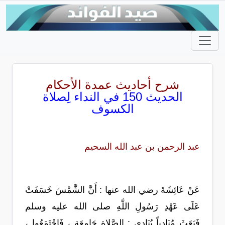
شرح أحاديث عمدة الأحكام
الحديث 150 في النداء لِِصلاة
الكسوف
عبد الرحمن بن عبد الله السحيم
عَنْ عَائِشَةَ رضي الله عنها : أَنَّ الشَّمْسَ خَسَفَتْ
عَلَى عَهْدِ رَسُولِ اللَّهِ صلى الله عليه وسلم
فَبَعَثَ مُنَادِياً يُنَادِي : الصَّلاة جَامِعَة ، فَاجْتَمَعُوا ،