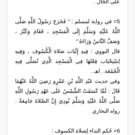
عَلَى الْحَال .
5= في رواية لمسلم : " فَخَرَجَ رَسُولُ اللَّهِ صَلَّى
اللَّهُ عَلَيْهِ وَسَلَّمَ إِلَى الْمَسْجِدِ ، فَقَامَ وَكَبَّرَ ،
وَصَفَّ النَّاسُ وَرَاءَهُ "
قال النووي : فِيهِ إِثْبَات صَلاة الْكُسُوف ، وَفِيهِ
اِسْتِحْبَاب فِعْلهَا فِي الْمَسْجِد الَّذِي تُصَلَّى فِيهِ
الْجُمُعَة . اهـ .
وفي حديث عَبْدِ اللَّهِ بْنِ عَمْرٍو رَضِيَ اللَّهُ عَنْهُمَا
قَالَ : لَمَّا كَسَفَتْ الشَّمْسُ عَلَى عَهْدِ رَسُولِ اللَّهِ
صَلَّى اللَّهُ عَلَيْهِ وَسَلَّمَ نُودِيَ إِنَّ الصَّلاةَ جَامِعَةٌ .
رواه البخاري
6= حُكم النداء لِصلاة الكسوف :