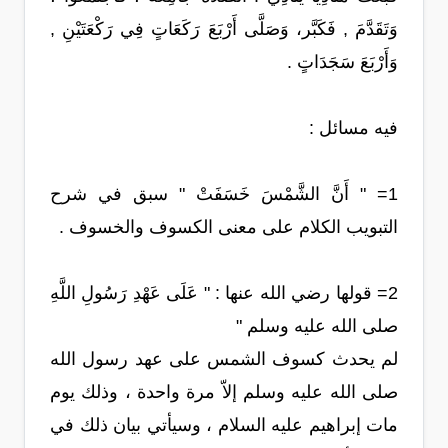
وَتَقَدَّمَ , فَكَبَّر، وَصَلَّى أَرْبَعَ رَكَعَاتٍ فِي رَكْعَتَيْنِ ,
وَأَرْبَعَ سَجَدَاتٍ .
فيه مسائل :
1= " أَنَّ الشَّمْسَ خَسَفَتْ " سبق في شرح
التبويب الكلام على معنى الكسوف والخسوف .
2= قولها رضي الله عنها : " عَلَى عَهْدِ رَسُولِ اللَّهِ
صلى الله عليه وسلم "
لم يحدث كسوف الشمس على عهد رسول الله
صلى الله عليه وسلم إلاّ مرة واحدة ، وذلك يوم
مات إبراهيم عليه السلام ، وسيأتي بيان ذلك في