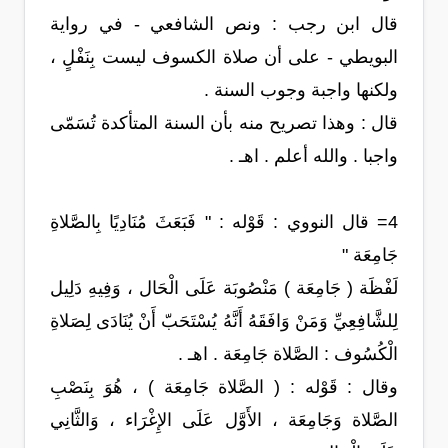
قال ابن رجب : ونص الشافعي - في رواية
البويطي - على أن صلاة الكسوف ليست بِنَفْلٍ ،
ولكنها واجبة وجوب السنة .
قال : وهذا تصريح منه بأن السنة المتأكدة تُسَمّى
واجبا . والله أعلم . اهـ .
4= قال النووي : قَوْله : " فَبَعَثَ مُنَادِيًا بِالصَّلاةِ
جَامِعَة "
لَفْظَة ( جَامِعَة ) مَنْصُوبَة عَلَى الْحَال ، وَفِيهِ دَلِيل
لِلشَّافِعِيِّ وَمَنْ وَافَقَهُ أَنَّهُ يُسْتَحَبّ أَنْ يُنَادَى لِصَلاةِ
الْكُسُوف : الصَّلاة جَامِعَة . اهـ .
وقال : قَوْله : ( الصَّلاة جَامِعَة ) ، هُوَ بِنَصْبِ
الصَّلاة وَجَامِعَة ، الأَوَّل عَلَى الإِغْرَاء ، وَالثَّانِي