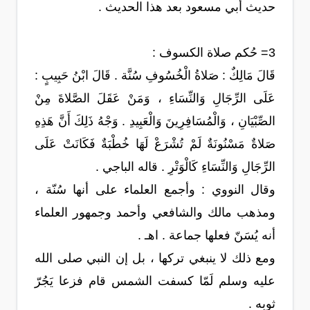
حديث أبي مسعود بعد هذا الحديث .
3= حُكم صلاة الكسوف :
قَالَ مَالِكٌ : صَلاةُ الْخُسُوفِ سُنَّة . قَالَ ابْنُ حَبِيبٍ :
عَلَى الرِّجَالِ وَالنِّسَاءِ ، وَمَنْ عَقَلَ الصَّلاةَ مِنْ
الصِّبْيَانِ ، وَالْمُسَافِرِينَ وَالْعَبِيدِ . وَجْهُ ذَلِكَ أَنَّ هَذِهِ
صَلاةٌ مَسْنُونَةٌ لَمْ تُشْرَعْ لَهَا خُطْبَةٌ فَكَانَتْ عَلَى
الرِّجَالِ وَالنِّسَاءِ كَالْوَتْرِ . قاله الباجي .
وقال النووي : وأجمع العلماء على أنها سُنّة ،
ومذهب مالك والشافعي وأحمد وجمهور العلماء
أنه يُسَنّ فعلها جماعة . اهـ .
ومع ذلك لا ينبغي تركها ، بل إن النبي صلى الله
عليه وسلم لَمّا كسفت الشمس قام فزعا يَجُرّ
ثوبه .