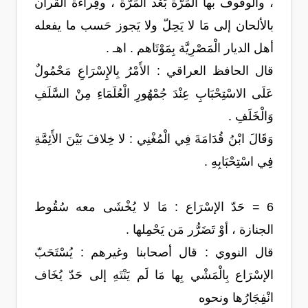
، والوقوف بها الْمَرَّة بَعْد الْمَرَّة ، وقِراءة القرآن
بالألحان إلى مَا لا يَحِلّ ولا يَجوز حَسب ما يفعله
أهل الديار الْمَصْرِيَّة بِمَوْتَاهم . اهـ .
قال الحافظ العراقي : الأَمْرُ بِالإِسْرَاعِ مَحْمُولٌ
عَلَى الاسْتِحْبَابِ عِنْدَ جُمْهُورِ الْعُلَمَاءِ مِنْ السَّلَفِ
وَالْخَلَفِ .
وَقَالَ ابْنُ قُدَامَةَ فِي الْمُغْنِي : لا خِلافَ بَيْنَ الأَئِمَّةِ
فِي اسْتِحْبَابِهِ .
6 = حَدّ الإسْرَاع : مَا لا يُخْشَى معه سُقُوط
الجنازة ، أوْ تَضَرُّر مَن يَحْمِلها .
قال النووي : قال أصحابنا وغيرهم : يُسْتَحَبّ
الإسْرَاع بِالْمَشْي بِها مَا لَم يَنْتَهِ إلى حَدّ يُخَاف
انْفِجَارُها ونحوه