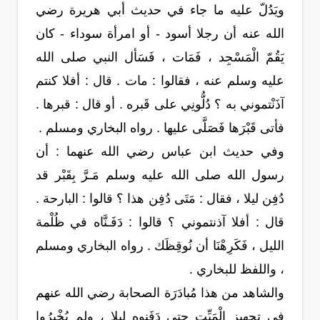
ويَدُلّ عليه ما جاء في حديث أبي هريرة رضي
الله عنه أن رجلا أسود - أو امرأة سوداء - كان
يَقُمّ الْمَسْجِد ، فَمَات ، فَسَأل النبي صلى الله
عليه وسلم عنه ، فقالوا : مات . قال : أفلا كنتم
آذَنْتموني به ؟ دُلُّونِي على قَبره . أو قال : قبرها .
فأتى قَبْرَها فَصَلَّى عليها . رواه البخاري ومسلم .
وفي حديث ابن عباس رضي الله عنهما : أن
رسول الله صلى الله عليه وسلم مَـرَّ بِقَبْر قد
دُفِن ليلا ، فقال : مَتَى دُفِن هذا ؟ قالوا : البارحة .
قال : أفلا آذنتموني ؟ قالوا : دَفَـنَّاه في ظُلْمة
الليل ، فَكَرِهْنَا أن نُوقِظَك . رواه البخاري ومسلم
، واللفظ للبخاري .
والشاهد من هذا مُبادَرَة الصحابة رضي الله عنهم
في تجهيز الْمَيِّت حتى دَفَنوه ليلا ، ولم يُخْبِرُوا