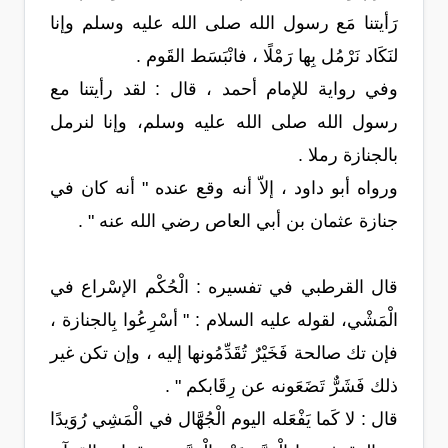
رَأيتنا مَع رسول الله صلى الله عليه وسلم وإنا
لنَكَاد نَرْمُل بِها رَمْلًا ، فانْبَسَط القَوم .
وفي رواية للإمام أحمد ، قال : لقد رأيتنا مع
رسول الله صلى الله عليه وسلم، وإنا لنرمل
بالجنازة رملا .
ورواه أبو داود ، إلاّ أنه وقع عنده " أنه كان في
جنازة عثمان بن أبي العاص رضي الله عنه " .
قال القرطبي في تفسيره : الْحُكْم الإسْراع في
الْمَشْي، لقوله عليه السلام : " أسْرِعُوا بِالجنازة ،
فإن تك صالحة فَخَيْرٌ تُقَدِّمُونها إليه ، وإن تكن غير
ذلك فَشَرٌّ تَضَعَونه عن رِقَابكم " .
قال : لا كَما يَفْعَله اليوم الْجُهَّال في الْمَشِي رُوَيدًا