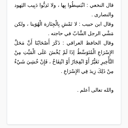
قال النخعي : انْبَسِطُوا بِها ، ولا تَدِبُّوا دَبِيب اليَهود
والنصارى .
وقال ابن حبيب : لا تَمْشِ بِالْجِنَازة الْهُوَينا ، ولكن
مَشْي الرجل الشَّابّ في حاجته .
وقال الحافظ العراقي : ذَكَرَ أَصْحَابُنَا أَنَّ مَحَلَّ
الإِسْرَاعِ الْمُتَوَسِّطُ إذَا لَمْ يُخْشَ عَلَى الْمَيِّتِ مِنْ
التَّأْخِيرِ تَغَيُّرٌ أَوْ انْفِجَارٌ أَوْ انْتِفَاخٌ ، فَإِنْ خُشِيَ شَيْءٌ
مِنْ ذَلِكَ زِيدَ فِي الإِسْرَاعِ .
والله تعالى أعلم .