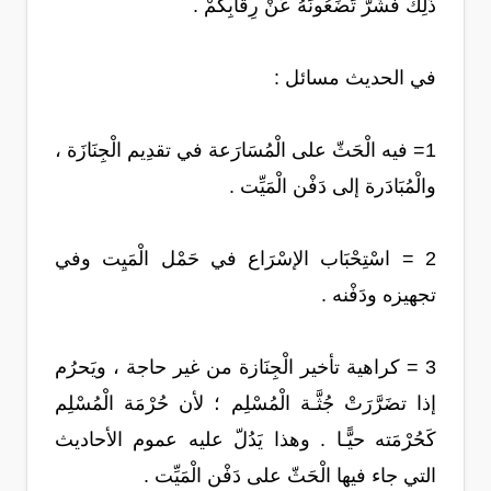
ذَلِكَ فَشَرٌّ تَضَعُونَهُ عَنْ رِقَابِكُمْ .
في الحديث مسائل :
1= فيه الْحَثّ على الْمُسَارَعة في تقدِيم الْجِنَازَة ،
والْمُبَادَرة إلى دَفْن الْمَيِّت .
2 = اسْتِحْبَاب الإسْرَاع في حَمْل الْمَيِت وفي
تجهيزه ودَفْنه .
3 = كراهية تأخير الْجِنَازة من غير حاجة ، ويَحرُم
إذا تضَرَّرَتْ جُثَّـة الْمُسْلِم ؛ لأن حُرْمَة الْمُسْلِم
كَحُرْمَته حيًّـا . وهذا يَدُلّ عليه عموم الأحاديث
التي جاء فيها الْحَثّ على دَفْن الْمَيِّت .