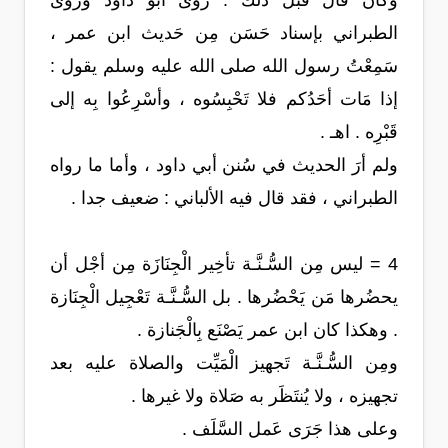
وكان قال قبل ذلك : رَوى أبو داود وروى
الطبراني بإسناد حَسَن مِن حَديث ابن عمر ،
سَمِعْتُ رسول الله صلى الله عليه وسلم يقول :
إذا مَات أحَدُكم فلا تَحْبِسُوه ، وأسْرِعُوا بِه إلى
قَبْرِه . اهـ .
ولم أرَ الحديث في سُنن أبي داود ، وأما ما رواه
الطبراني ، فقد قال فيه الألباني : ضعيف جدا .
4 = ليس مِن السُّـنَّـة تأخِير الْجِنَازَة مِن أجْل أن
يحضُرها مَن يَحْضُرها . بل السُّـنَّـة تَعْجِيل الْجِنَازة
. وهكذا كان ابن عمر يَصْنَع بِالْجَنازة .
ومِن السُّـنَّـة تَجهيز الْمَيِّت والصلاة عليه بعد
تجهيزه ، ولا يُنتَظَر به صَلاة ولا غيرها .
وعلى هذا جَرَى عَمل السَّلَف .