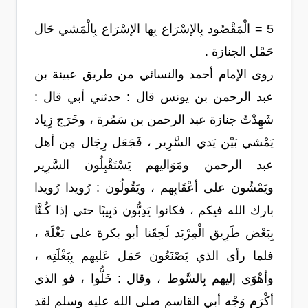
5 = الْمَقْصُود بِالإسْرَاع بِها الإسْرَاع بِالْمَشي حَال
حَمْل الجنازة .
روى الإمام أحمد والنسائي من طريق عيينة بن
عبد الرحمن بن يونس قال : حدثني أبي قال :
شَهِدْتُ جنازة عبد الرحمن بن سَمُرة ، وخَرَج زِياد
يَمْشي بَيْن يَدي السَّرِير ، فَجَعَل رِجَال مِن أهل
عبد الرحمن ومَوَاليهم يَسْتَقْبِلُون السَّرِير
ويَمْشُون على أعْقَابِهم ، ويَقُولُون : رُويدا رُويدا
بارك الله فيكم ، فكانوا يَدِبُّون دَبِيبًا حتى إذا كُـنَّا
بِبَعْض طَرِيق الْمِرْبَد لَحِقَنا أبو بكرة على بَغْلَة ،
فلما رأى الذي يَصْنَعُون حَمَل عَليهم بِبَغْلَتِه ،
وأهْوَى إليهم بِالسَّوط ، وقال : خَلُّوا ، فو الذي
أكْرَم وَجْه أبي القاسم صلى الله عليه وسلم لقد