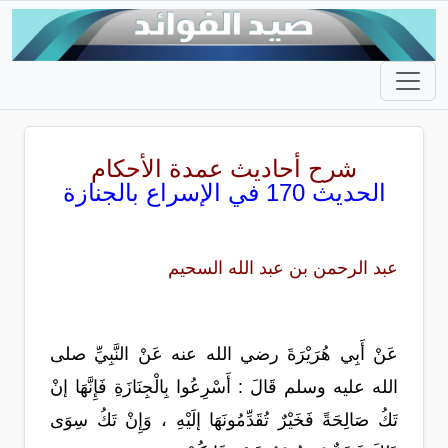
شرح أحاديث عمدة الأحكام
الحديث 170 في الإسراع بالجنازة
عبد الرحمن بن عبد الله السحيم
عَنْ أَبِي هُرَيْرَةَ رضي الله عنه عَنْ النَّبِيِّ صلى
الله عليه وسلم قَالَ : أَسْرِعُوا بِالْجِنَازَةِ فَإِنَّهَا إنْ
تَكُ صَالِحَةً فَخَيْرٌ تُقَدِّمُونَهَا إلَيْهِ ، وَإِنْ تَكُ سِوَى