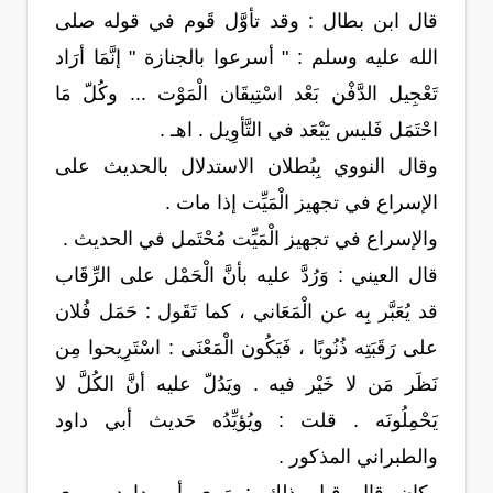
قال ابن بطال : وقد تأوَّل قَوم في قوله صلى
الله عليه وسلم : " أسرعوا بالجنازة " إنَّمَا أرَاد
تَعْجِيل الدَّفْن بَعْد اسْتِيقَان الْمَوْت ... وكُلّ مَا
احْتَمَل فَليس يَبْعَد في التَّأوِيل . اهـ .
وقال النووي بِبُطلان الاستدلال بالحديث على
الإسراع في تجهيز الْمَيِّت إذا مات .
والإسراع في تجهيز الْمَيِّت مُحْتَمل في الحديث .
قال العيني : وَرُدَّ عليه بأنَّ الْحَمْل على الرِّقَاب
قد يُعَبَّر بِه عن الْمَعَاني ، كما تَقَول : حَمَل فُلان
على رَقَبَتِه ذُنُوبًا ، فَيَكُون الْمَعْنَى : اسْتَرِيحوا مِن
نَظَر مَن لا خَيْر فيه . ويَدُلّ عليه أنَّ الكُلَّ لا
يَحْمِلُونَه . قلت : ويُؤيِّدُه حَديث أبي داود
والطبراني المذكور .