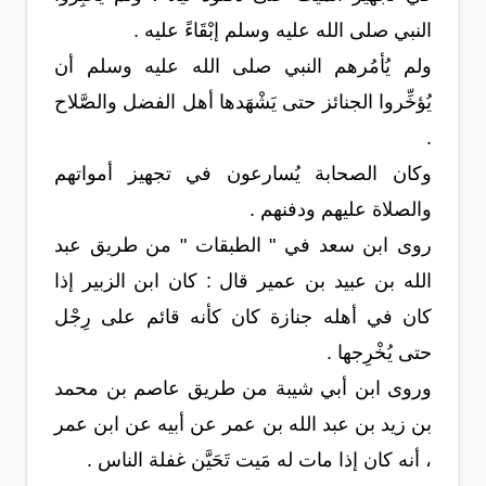
النبي صلى الله عليه وسلم إبْقَاءً عليه .
ولم يُأمُرهم النبي صلى الله عليه وسلم أن
يُؤخِّروا الجنائز حتى يَشْهَدها أهل الفضل والصَّلاح
.
وكان الصحابة يُسارعون في تجهيز أمواتهم
والصلاة عليهم ودفنهم .
روى ابن سعد في " الطبقات " من طريق عبد
الله بن عبيد بن عمير قال : كان ابن الزبير إذا
كان في أهله جنازة كان كأنه قائم على رِجْل
حتى يُخْرِجها .
وروى ابن أبي شيبة من طريق عاصم بن محمد
بن زيد بن عبد الله بن عمر عن أبيه عن ابن عمر
، أنه كان إذا مات له مَيت تَحَيَّن غفلة الناس .