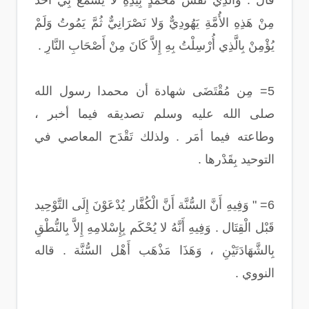
قال : وَالَّذِي نَفْسُ مُحَمَّدٍ بِيَدِهِ لا يَسْمَعُ بِي أَحَدٌ
مِنْ هَذِهِ الأُمَّةِ يَهُودِيٌّ وَلا نَصْرَانِيٌّ ثُمَّ يَمُوتُ وَلَمْ
يُؤْمِنْ بِالَّذِي أُرْسِلْتُ بِهِ إِلاَّ كَانَ مِنْ أَصْحَابِ النَّارِ .
5= مِن مُقْتَضَى شهادة أن محمدا رسول الله
صلى الله عليه وسلم تصديقه فيما أخبر ،
وطاعته فيما أمَر . ولذلك تَقْدَح المعاصي في
التوحيد بِقَدْرها .
6= " وَفِيهِ أَنَّ السُّنَّة أَنَّ الْكُفَّار يُدْعَوْنَ إِلَى التَّوْحِيد
قَبْل الْقِتَال . وَفِيهِ أَنَّهُ لا يُحْكَم بِإِسْلامِهِ إِلاَّ بِالنُّطْقِ
بِالشَّهَادَتَيْنِ ، وَهَذَا مَذْهَب أَهْل السُّنَّة . قاله
النووي .