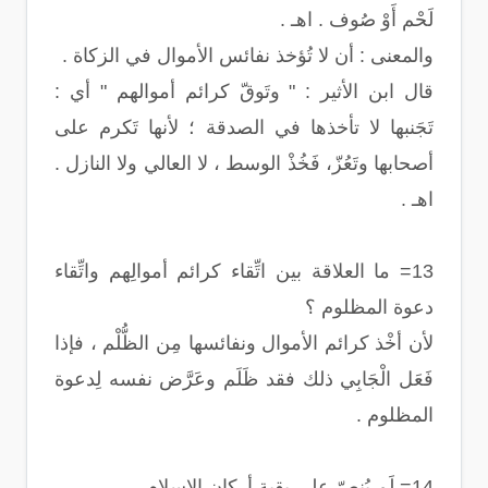
لَحْم أَوْ صُوف . اهـ .
والمعنى : أن لا تُؤخذ نفائس الأموال في الزكاة .
قال ابن الأثير : " وتَوقّ كرائم أموالهم " أي :
تَجَنبها لا تأخذها في الصدقة ؛ لأنها تَكرم على
أصحابها وتَعُزّ، فَخُذْ الوسط ، لا العالي ولا النازل .
اهـ .
13= ما العلاقة بين اتِّقاء كرائم أموالِهم واتِّقاء
دعوة المظلوم ؟
لأن أخْذ كرائم الأموال ونفائسها مِن الظُّلْم ، فإذا
فَعَل الْجَابِي ذلك فقد ظَلَم وعَرَّض نفسه لِدعوة
المظلوم .
14= لَم يُنصّ على بقية أركان الإسلام .