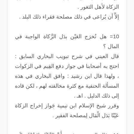
الزكاة لأهل الثغور .
إلاَّ أن يُراعى في ذلك مصلحة فقراء ذلك البلد .
10= هل تُخرَج العَيْن بدَل الزَّكاة الواجبة في
المال ؟
قال العيني في شرح تبويب البخاري السابق :
احتج به أصحابنا في جواز دفع القِيم في الزكوات
، ولهذا قال ابن رشيد : وافق البخاري في هذه
المسألة الحنفية مع كثرة مخالفته لهم ، لكن قاده
إلى ذلك الدليل . اهـ .
وقرر شيخ الإسلام ابن تيمية جَواز إخراج الزكاة
عَيْنًا بَدَل الْمَال لِمصلحة الفقير .