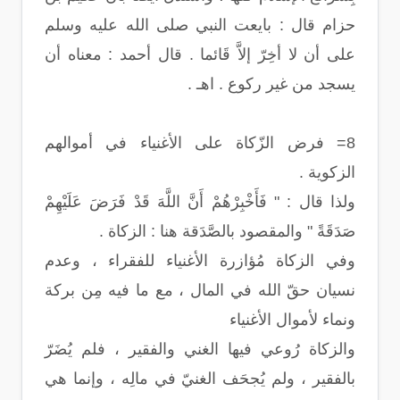
حزام قال : بايعت النبي صلى الله عليه وسلم
على أن لا أخِرّ إلاَّ قَائما . قال أحمد : معناه أن
يسجد من غير ركوع . اهـ .
8= فرض الزّكاة على الأغنياء في أموالهم
الزكوية .
ولذا قال : " فَأَخْبِرْهُمْ أَنَّ اللَّهَ قَدْ فَرَضَ عَلَيْهِمْ
صَدَقَةً " والمقصود بالصَّدَقة هنا : الزكاة .
وفي الزكاة مُؤازرة الأغنياء للفقراء ، وعدم
نسيان حقّ الله في المال ، مع ما فيه مِن بركة
ونماء لأموال الأغنياء
والزكاة رُوعي فيها الغني والفقير ، فلم يُضَرّ
بالفقير ، ولم يُجحَف الغنيّ في مالِه ، وإنما هي