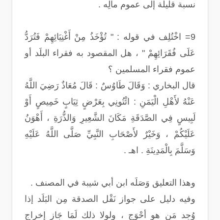
نسبة قليلة إلى عموم مالِه .
9= اخْتُلِف في قوله : " تُؤْخَذُ مِنْ أَغْنِيَائِهِمْ فَتُرَدُّ
عَلَى فُقَرَائِهِمْ " ، هل المقصود به فقراء البلَد أو
عموم فقراء المسلمين ؟
قال البخاري : وَقَالَ طَاوُسٌ : قَالَ مُعَاذٌ رَضِيَ اللَّهُ
عَنْهُ لأَهْلِ الْيَمَنِ : ائْتُونِي بِعَرْضٍ ثِيَابٍ خَمِيصٍ أَوْ
لَبِيسٍ فِي الصَّدَقَةِ مَكَانَ الشَّعِيرِ وَالذُّرَةِ ، أَهْوَنُ
عَلَيْكُمْ ، وَخَيْرٌ لأَصْحَابِ النَّبِيِّ صَلَّى اللَّهُ عَلَيْهِ
وَسَلَّمَ بِالْمَدِينَةِ . اهـ .
وهذا التعليق وَصَلَه ابن أبي شيبة في المصنف .
وفيه دليل على جواز نَقْل الصدقة مِن البَلَد إذا
وُجِد مَن هو أحْوَج ، ولولا ذلك لَمَا جَاز إخراج