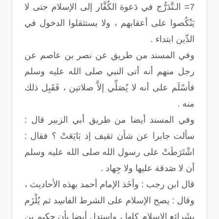
7= الـتَّدَرُّج في دَعوة الكُفَّار إلى الإسلام حتى لا
يَنْكُصوا على أعقابهم ، ولا يستثقلوا الدخول في
الدِّين ابتداء .
وفي المسند من طريق عن نصر بن عاصم عن
رجل منهم أنه أتى النبي صلى الله عليه وسلم
فأسْلَم على أنه لا يُصَلِّي إلاَّ صلاتين ، فَقَبِل ذلك
منه .
وفي المسند أيضا من طريق أبي الزبير قال :
سألت جابرا عن شأن ثقيف إذ بَايَعَتْ ؟ فقال :
اشْتَرَطَتْ على رسول الله صلى الله عليه وسلم
أن لا صَدقة عليها ولا جِهاد .
قال ابن رجب : وأخَذ الإمام أحمد بهذه الأحاديث ،
وقال : يصح الإسلام على الشرط الفاسِد ثم يُلْزَم
بِشَرائع الإسلام كلها ، واستدل أيضا بأن حكيم بن