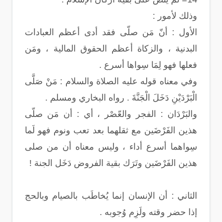
وذلك لأمور :
الأول : أنّ مَن صلّى فقد أدى أعظم العبادات
البدنية ، والزكاة أعظم الحقوق المالية ، ومَن
فعلها فهو لِمَا سِواها أسرع .
وفي معناه قوله عليه الصلاة والسلام : مَنْ صَلَّى
الْبَرْدَيْنِ دَخَلَ الْجَنَّةَ . رواه البخاري ومسلم .
والبَرْدَان : الفجر والعّصْر ، أي : أن مَن صلّى
هذين الفَرْضَين مع ثقلهما بعد تعب ونوم فهو لَما
سِواهما أسرع أداء ، وليس معناه أن من صلى
هذين الفَرْضَين وتَرَك بقية الفروض دَخَل الجنة !
الثاني : أن الإنسان إنما يُخاطَب بالصيام وبالحج
إذا حضر وقته ولَزِم وُجوبه .