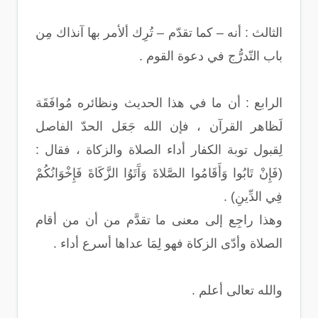
الثالث : أنه – كما تقدّم – تُرِك ألأمر بها آنذاك مِن
باب التّدرُّج في دعوة القوم .
الرابع : أن ما في هذا الحديث ونظائره مُوافَقَة
لَظاهر القرآن ، فإن الله جَعَل الحدّ الفاصل
لِقبول توبة الكفار أداء الصلاة والزكاة ، فقال :
(فَإِنْ تَابُوا وَأَقَامُوا الصَّلاةَ وَآَتَوُا الزَّكَاةَ فَإِخْوَانُكُمْ
فِي الدِّينِ) .
وهذا راجِع إلى معنى ما تقدَّم من أن من أقام
الصلاة وأدّى الزكاة فهو لِمَا عداها أسرع أداء .
والله تعالى أعلم .