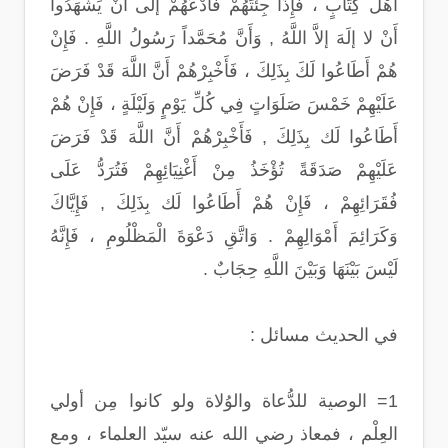
أَهْلَ كِتَابٍ ، فَإِذَا جِئْتَهُمْ فَادْعُهُمْ إلَى أَنْ يَشْهَدُوا
أَنْ لا إلَهَ إلاَّ اللَّهُ , وَأَنَّ مُحَمَّداً رَسُولُ اللَّهِ . فَإِنْ
هُمْ أَطَاعُوا لَكَ بِذَلِكَ ، فَأَخْبِرْهُمْ أَنَّ اللَّهَ قَدْ فَرَضَ
عَلَيْهِمْ خَمْسَ صَلَوَاتٍ فِي كُلِّ يَوْمٍ وَلَيْلَةٍ ، فَإِنْ هُمْ
أَطَاعُوا لَك بِذَلِكَ , فَأَخْبِرْهُمْ أَنَّ اللَّهَ قَدْ فَرَضَ
عَلَيْهِمْ صَدَقَةً تُؤْخَذُ مِنْ أَغْنِيَائِهِمْ فَتُرَدُّ عَلَى
فُقَرَائِهِمْ ، فَإِنْ هُمْ أَطَاعُوا لَك بِذَلِكَ , فَإِيَّاكَ
وَكَرَائِمَ أَمْوَالِهِمْ . وَاتَّقِ دَعْوَةَ الْمَظْلُومِ ، فَإِنَّهُ
لَيْسَ بَيْنَهَا وَبَيْنَ اللَّهِ حِجَابٌ .
في الحديث مسائل :
1= الوصية للدُّعاة والوُلاة ولو كانوا مِن أولي
العِلْم ، فمعاذ رضي الله عنه سيّد العلماء ، ومع