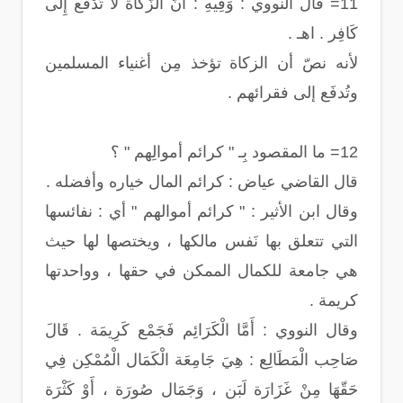
11= قال النووي : وَفِيهِ : أَنَّ الزَّكَاة لا تُدْفَع إِلَى
كَافِر . اهـ .
لأنه نصّ أن الزكاة تؤخذ مِن أغنياء المسلمين
وتُدفَع إلى فقرائهم .
12= ما المقصود بِـ " كرائم أموالِهم " ؟
قال القاضي عياض : كرائم المال خياره وأفضله .
وقال ابن الأثير : " كرائم أموالهم " أي : نفائسها
التي تتعلق بها نَفس مالكها ، ويختصها لها حيث
هي جامعة للكمال الممكن في حقها ، وواحدتها
كريمة .
وقال النووي : أَمَّا الْكَرَائِم فَجَمْع كَرِيمَة . قَالَ
صَاحِب الْمَطَالِع : هِيَ جَامِعَة الْكَمَال الْمُمْكِن فِي
حَقّهَا مِنْ غَزَارَة لَبَن ، وَجَمَال صُورَة ، أَوْ كَثْرَة