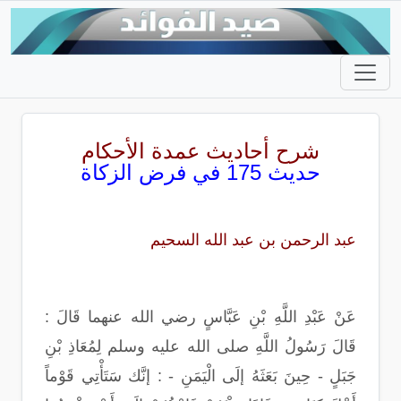
شرح أحاديث عمدة الأحكام
حديث 175 في فرض الزكاة
عبد الرحمن بن عبد الله السحيم
عَنْ عَبْدِ اللَّهِ بْنِ عَبَّاسٍ رضي الله عنهما قَالَ :
قَالَ رَسُولُ اللَّهِ صلى الله عليه وسلم لِمُعَاذِ بْنِ
جَبَلٍ - حِينَ بَعَثَهُ إلَى الْيَمَنِ - : إنَّك سَتَأْتِي قَوْماً