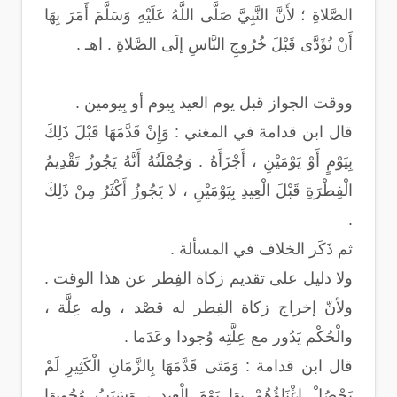
الصَّلاةِ ؛ لأَنَّ النَّبِيَّ صَلَّى اللَّهُ عَلَيْهِ وَسَلَّمَ أَمَرَ بِهَا
أَنْ تُؤَدَّى قَبْلَ خُرُوجِ النَّاسِ إلَى الصَّلاةِ . اهـ .
ووقت الجواز قبل يوم العيد بِيوم أو بِيومين .
قال ابن قدامة في المغني : وَإِنْ قَدَّمَهَا قَبْلَ ذَلِكَ
بِيَوْمٍ أَوْ يَوْمَيْنِ ، أَجْزَأَهُ . وَجُمْلَتُهُ أَنَّهُ يَجُوزُ تَقْدِيمُ
الْفِطْرَةِ قَبْلَ الْعِيدِ بِيَوْمَيْنِ ، لا يَجُوزُ أَكْثَرُ مِنْ ذَلِكَ
.
ثم ذَكَر الخلاف في المسألة .
ولا دليل على تقديم زكاة الفِطر عن هذا الوقت .
ولأنّ إخراج زكاة الفِطر له قصْد ، وله عِلَّة ،
والْحُكْم يَدُور مع عِلَّتِه وُجودا وعَدَما .
قال ابن قدامة : وَمَتَى قَدَّمَهَا بِالزَّمَانِ الْكَثِيرِ لَمْ
يَحْصُلْ إغْنَاؤُهُمْ بِهَا يَوْمَ الْعِيدِ ، وَسَبَبُ وُجُوبِهَا