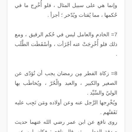
وإنما هي على سبيل المثال ، فلو أُخْرِج ما في
حُكمها ، مما يُقتات ويُدّخر ؛ أجزأ .
7= الخادم والعامل ليس في حُكم الرقيق ، ومع
ذلك فلو أُخْرِجَتْ عنه أجْزَأت ، وأسْقَطَت الطَّلَب
.
8= زكاة الفطر مِن رمضان يجب أن تُؤدّى عن
الصغير والكبير ، والعبد والْحُرّ ، ويُخاطَب بها
الوليّ والسِّيِّد .
ويُخْرِجها الرَّجل عنه وعن أولاده ومَن تَجِب عليه
نَفَقتُهم .
روى نافع عن ابن عمر رضي الله عنهما حديث
صدقة الفطر ، ثم قال نافع : فكان ابن عمر