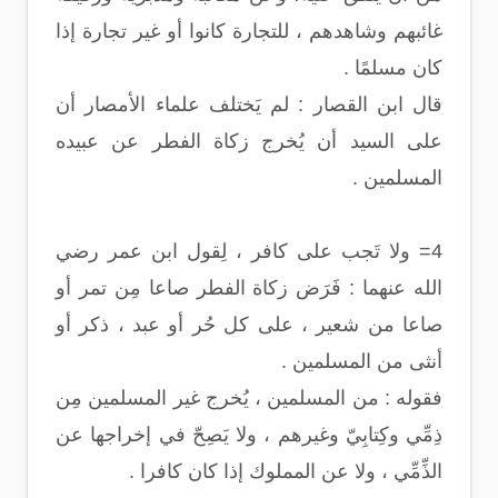
غائبهم وشاهدهم ، للتجارة كانوا أو غير تجارة إذا
كان مسلمًا .
قال ابن القصار : لم يَختلف علماء الأمصار أن
على السيد أن يُخرج زكاة الفطر عن عبيده
المسلمين .
4= ولا تَجب على كافر ، لِقول ابن عمر رضي
الله عنهما : فَرَض زكاة الفطر صاعا مِن تمر أو
صاعا من شعير ، على كل حُر أو عبد ، ذكر أو
أنثى من المسلمين .
فقوله : من المسلمين ، يُخرج غير المسلمين مِن
ذِمِّي وكِتابِيّ وغيرهم ، ولا يَصِحّ في إخراجها عن
الذِّمِّي ، ولا عن المملوك إذا كان كافرا .