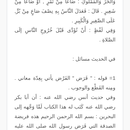
وَالْحُرِّ وَالْمَمْلُوكِ : صَاعاً مِنْ تَمْرٍ , أَوْ صَاعاً مِنْ
شَعِيرٍ . قَالَ : فَعَدَلَ النَّاسُ بِهِ نِصْفَ صَاعٍ مِنْ بُرٍّ,
عَلَى الصَّغِيرِ وَالْكَبِيرِ .
وَفِي لَفْظٍ : أَنْ تُؤَدَّى قَبْلَ خُرُوجِ النَّاسِ إلَى
الصَّلاةِ .
في الحديث مسائل :
1= قوله : " فَرَض " الفَرْض يأتي بِعِدّة معاني .
ومِنه القَطْع والوجوب .
وفي حديث أنس رضي الله عنه : أن أبا بكر
رضي الله عنه كَتَب له هذا الكتاب لَمَّا وَجَّهه إلى
البحرين : بسم الله الرحمن الرحيم هذه فريضة
الصدقة التي فَرَض رسول الله صلى الله عليه