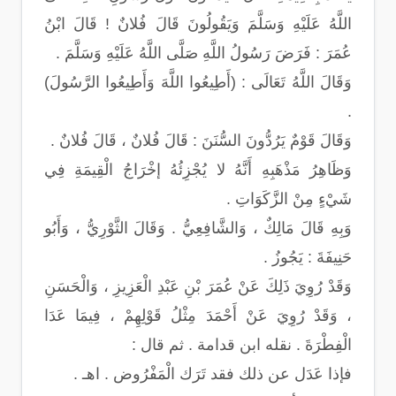
اللَّهُ عَلَيْهِ وَسَلَّمَ وَيَقُولُونَ قَالَ فُلانٌ ! قَالَ ابْنُ
عُمَرَ : فَرَضَ رَسُولُ اللَّهِ صَلَّى اللَّهُ عَلَيْهِ وَسَلَّمَ .
وَقَالَ اللَّهُ تَعَالَى : (أَطِيعُوا اللَّهَ وَأَطِيعُوا الرَّسُولَ)
.
وَقَالَ قَوْمٌ يَرُدُّونَ السُّنَنَ : قَالَ فُلانٌ ، قَالَ فُلانٌ .
وَظَاهِرُ مَذْهَبِهِ أَنَّهُ لا يُجْزِئُهُ إخْرَاجُ الْقِيمَةِ فِي
شَيْءٍ مِنْ الزَّكَوَاتِ .
وَبِهِ قَالَ مَالِكٌ ، وَالشَّافِعِيُّ . وَقَالَ الثَّوْرِيُّ ، وَأَبُو
حَنِيفَةَ : يَجُوزُ .
وَقَدْ رُوِيَ ذَلِكَ عَنْ عُمَرَ بْنِ عَبْدِ الْعَزِيزِ ، وَالْحَسَنِ
، وَقَدْ رُوِيَ عَنْ أَحْمَدَ مِثْلُ قَوْلِهِمْ ، فِيمَا عَدَا
الْفِطْرَةَ . نقله ابن قدامة . ثم قال :
فإذا عَدَل عن ذلك فقد تَرَك الْمَفْرُوض . اهـ .