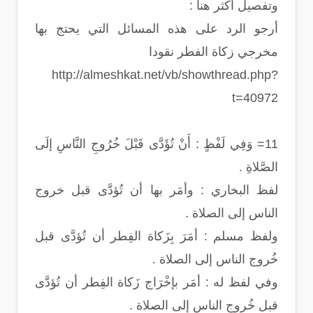
وتفصيل أكثر هنا :
أرجو الرد على هذه المسائل التي يحتج بها
مخرجي زكاة الفطر نقودا
http://almeshkat.net/vb/showthread.php?
t=40972
11= وَفِي لَفْظٍ : أَنْ تُؤَدَّى قَبْلَ خُرُوجِ النَّاسِ إلَى
الصَّلاةِ .
لفظ البخاري : وأمَر بها أن تُؤدَّى قبل خروج
الناس إلى الصلاة .
ولفظ مسلم : أمَرَ بِزَكاة الفِطر أن تُؤدَّى قبل
خُروج الناس إلى الصلاة .
وفي لفظ له : أمَر بإخْرَاج زَكاة الفِطر أن تُؤدَّى
قبل خُروج الناس إلى الصلاة .