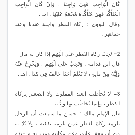
كَانَ الْوَاجِبَ فَهِيَ وَاجِبَةٌ ، وَإِنْ كَانَ الْوَاجِبَ
الْمُتَأَكِّدَ فَهِيَ مُتَأَكِّدَةٌ مُجْمَعٌ عَلَيْهَا . اهـ .
وقال النووي : زكاة الفطر واجبة عندنا وعند
جماهير .
2= تَجِبُ زكاة الفطر عَلَى الْيَتِيمِ إذا كان له مال .
قال ابن قدامة : وَتَجِبُ عَلَى الْيَتِيمِ ، وَيُخْرِجُ عَنْهُ
وَلِيُّهُ مِنْ مَالِهِ ، لا نَعْلَمُ أَحَدًا خَالَفَ فِي هَذَا . اهـ .
3= لا يُخاَطب العبد المملوك ولا الصغير بِزكاة
الفِطر ، وإنما يُخاطَب بها ولِيُّـه .
قال الإمام مالك : أحسن ما سمعت أن الرجل
تلزمه زكاة الفطر عمن تلزمه نفقته ، ولا بُدّ له
من أن ينفق عليه، وعن مكاتبه ومدبريه ورقيقه