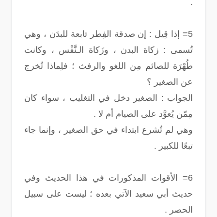
.
5= إذا قِيل : إن صدقة الفِطر تابعة للبدَن ، وهي
تُسمى : زكاة البدن ، وزَكاة الـنَّفْس ، وكانت
طُهْرَة للصائم مِن اللغو والرفث ؛ فلِماذا تُخرج
عن الصغير ؟
الجواب : الصغير دخل في التغليب ، سواء كان
مِمّن يُعوَّد على الصيام أم لا .
وهي لم تُشرع ابتداء في حق الصغير ، وإنما جاء
تبعًا للكبير .
6= الأقوات المذكورات في هذا الحديث وفي
حديث أبي سعيد الآتي بعده ؛ ليست على سبيل
الحصر .