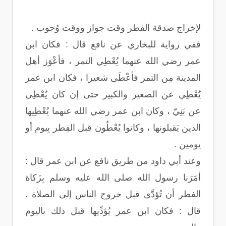
لإخراج صدقة الفطر وقت جواز ووقت وُجوب .
ففي رواية للبخاري عن نافع قال : فكان ابن
عمر رضي الله عنهما يُعْطِي التمر ، فأعْوَز أهل
المدينة مِن التمر فأعْطَى شعيرا ، فكان ابن عمر
يُعْطِي عن الصغير والكبير حتى إن كان يُعْطِي
عن بَنِيّ ، وكان ابن عمر رضي الله عنهما يُعْطِيها
الذين يَقبلونها ، وكانوا يُعْطُون قبل الفِطر بِيوم أو
يومين .
وعند أبي داود من طريق نافع عن ابن عمر قال :
أمَرَنا رسول الله صلى الله عليه وسلم بِزَكاة
الفطر أن تُؤدَّى قبل خروج الناس إلى الصلاة .
قال : فكان ابن عمر يُؤدِّيها قبل ذلك باليوم