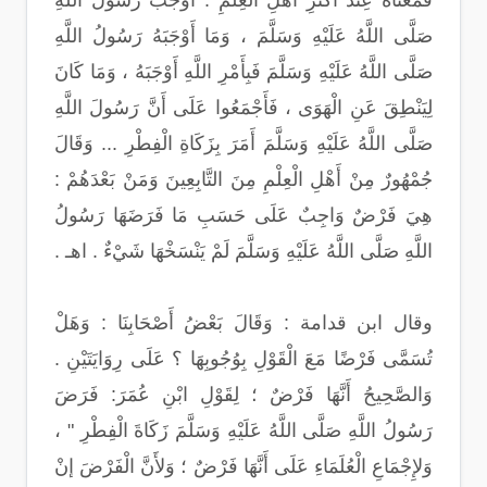
فَمَعْنَاهُ عِنْدَ أَكْثَرِ أَهْلِ الْعِلْمِ : أَوْجَبَ رَسُولُ اللَّهِ
صَلَّى اللَّهُ عَلَيْهِ وَسَلَّمَ ، وَمَا أَوْجَبَهُ رَسُولُ اللَّهِ
صَلَّى اللَّهُ عَلَيْهِ وَسَلَّمَ فَبِأَمْرِ اللَّهِ أَوْجَبَهُ ، وَمَا كَانَ
لِيَنْطِقَ عَنِ الْهَوَى ، فَأَجْمَعُوا عَلَى أَنَّ رَسُولَ اللَّهِ
صَلَّى اللَّهُ عَلَيْهِ وَسَلَّمَ أَمَرَ بِزَكَاةِ الْفِطْرِ ... وَقَالَ
جُمْهُورٌ مِنْ أَهْلِ الْعِلْمِ مِنَ التَّابِعِينَ وَمَنْ بَعْدَهُمْ :
هِيَ فَرْضٌ وَاجِبٌ عَلَى حَسَبِ مَا فَرَضَهَا رَسُولُ
اللَّهِ صَلَّى اللَّهُ عَلَيْهِ وَسَلَّمَ لَمْ يَنْسَخْهَا شَيْءٌ . اهـ .
وقال ابن قدامة : وَقَالَ بَعْضُ أَصْحَابِنَا : وَهَلْ
تُسَمَّى فَرْضًا مَعَ الْقَوْلِ بِوُجُوبِهَا ؟ عَلَى رِوَايَتَيْنِ .
وَالصَّحِيحُ أَنَّهَا فَرْضٌ ؛ لِقَوْلِ ابْنِ عُمَرَ: فَرَضَ
رَسُولُ اللَّهِ صَلَّى اللَّهُ عَلَيْهِ وَسَلَّمَ زَكَاةَ الْفِطْرِ " ،
وَلإِجْمَاعِ الْعُلَمَاءِ عَلَى أَنَّهَا فَرْضٌ ؛ وَلأَنَّ الْفَرْضَ إنْ