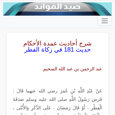
شرح أحاديث عمدة الأحكام
حديث 181 في زكاة الفطر
عبد الرحمن بن عبد الله السحيم
عَنْ عَبْدِ اللَّهِ بْنِ عُمَرَ رضي الله عنهما قَالَ :
فَرَضَ رَسُولُ اللَّهِ صلى الله عليه وسلم صَدَقَةَ
الْفِطْرِ - أَوْ قَالَ رَمَضَانَ - عَلَى الذَّكَرِ وَالأُنْثَى ،