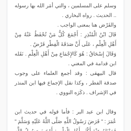
وسلم على المسلمين ، والتي أمَر الله بها رسوله
.. الحديث . رواه البخاري .
والفَرْض هنا بمعنى الواجب .
قَالَ ابْنُ الْمُنْذِرِ : أَجْمَعَ كُلُّ مَنْ تُحْفَظُ عَنْهُ مِنْ
أَهْلِ الْعِلْمِ ، عَلَى أَنَّ صَدَقَةَ الْفِطْرِ فَرْضٌ .
وَقَالَ إِسْحَاقُ : هُوَ كَالإِجْمَاعِ مِنْ أَهْلِ الْعِلْمِ . نَقَله
ابن قدامة في المغني .
قال البيهقى : وقد أجمع العلماء على وجوب
صدقة الفطر ، وكذا نقل الإجماع فيها ابن المنذر
في الإشراف . ذكَرَه النووي .
وقال ابن عبد البر : فأما قوله في حديث ابن
عُمَرَ : " فَرَضَ رَسُولُ اللَّهِ صَلَّى اللَّهُ عَلَيْهِ وَسَلَّمَ "