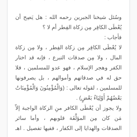
وسُئل شيخنا الجبرين رحمه الله : هل يَصِح أن
يُعْطَى الكافِر مِن زكاة الفِطر أم لا ؟
فأجاب :
لا يُعْطَى الكافِر مِن زكاة الفِطر ، ولا مِن زكاة
المال ، ولا مِن صدقات التبرع ، فإنه قد اختار
الكفر وهجر الإسلام ، فهو عدو للمسلمين ، فلا
حق له في صدقاتهم وأموالهم ، بل يصرفونها
للمسلمين ، لقوله تعالى : (وَالْمُؤْمِنُونَ وَالْمُؤْمِنَاتُ
بَعْضُهُمْ أَوْلِيَاءُ بَعْضٍ) .
ولا يجوز أن يُعْطَى الكافر منِ الزكاة الواجبة إلاّ
مَن كان مِن المؤلَّفَة قلوبهم ، وأما سائر
الصدقات والهدايا إلى الكفار ، ففيها تفصيل . اهـ