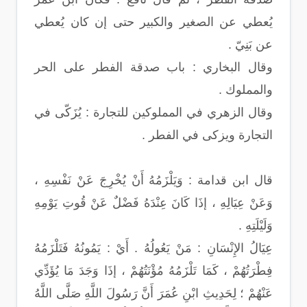
يُعطي عن الصغير والكبير حتى إن كان يُعطي
عن بَنِيّ .
وقال البخاري : باب صدقة الفطر على الحر
والمملوك .
وقال الزهري في المملوكين للتجارة : يُزَكّى في
التجارة ويزكى في الفطر .
قال ابن قدامة : وَيَلْزَمُهُ أَنْ يُخْرِجَ عَنْ نَفْسِهِ ،
وَعَنْ عِيَالِهِ ، إذَا كَانَ عِنْدَهُ فَضْلٌ عَنْ قُوتِ يَوْمِهِ
وَلَيْلَتِهِ .
عِيَالُ الإِنْسَانِ : مَنْ يَعُولُهُ . أَيْ : يَمُونُهُ فَتَلْزَمُهُ
فِطْرَتُهُمْ ، كَمَا تَلْزَمُهُ مُؤْنَتُهُمْ ، إذَا وَجَدَ مَا يُؤَدِّي
عَنْهُمْ ؛ لِحَدِيثِ ابْنِ عُمَرَ أَنَّ رَسُولَ اللَّهِ صَلَّى اللَّهُ