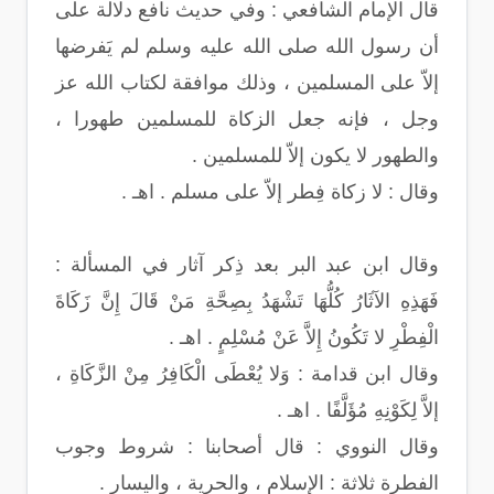
قال الإمام الشافعي : وفي حديث نافع دلالة على
أن رسول الله صلى الله عليه وسلم لم يَفرضها
إلاّ على المسلمين ، وذلك موافقة لكتاب الله عز
وجل ، فإنه جعل الزكاة للمسلمين طهورا ،
والطهور لا يكون إلاّ للمسلمين .
وقال : لا زكاة فِطر إلاّ على مسلم . اهـ .
وقال ابن عبد البر بعد ذِكر آثار في المسألة :
فَهَذِهِ الآثَارُ كُلُّهَا تَشْهَدُ بِصِحَّةِ مَنْ قَالَ إِنَّ زَكَاةَ
الْفِطْرِ لا تَكُونُ إِلاَّ عَنْ مُسْلِمٍ . اهـ .
وقال ابن قدامة : وَلا يُعْطَى الْكَافِرُ مِنْ الزَّكَاةِ ،
إلاَّ لِكَوْنِهِ مُؤَلَّفًا . اهـ .
وقال النووي : قال أصحابنا : شروط وجوب
الفطرة ثلاثة : الإسلام ، والحرية ، واليسار .