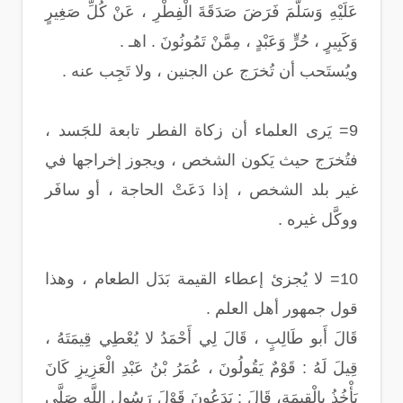
عَلَيْهِ وَسَلَّمَ فَرَضَ صَدَقَةَ الْفِطْرِ ، عَنْ كُلِّ صَغِيرٍ
وَكَبِيرٍ ، حُرٍّ وَعَبْدٍ ، مِمَّنْ تَمُونُونَ . اهـ .
ويُستَحب أن تُخرَج عن الجنين ، ولا تَجِب عنه .
9= يَرى العلماء أن زكاة الفطر تابعة للجَسد ،
فتُخرَج حيث يَكون الشخص ، ويجوز إخراجها في
غير بلد الشخص ، إذا دَعَتْ الحاجة ، أو سافَر
ووكَّل غيره .
10= لا يُجزئ إعطاء القيمة بَدَل الطعام ، وهذا
قول جمهور أهل العلم .
قَالَ أَبو طَالِبٍ ، قَالَ لِي أَحْمَدُ لا يُعْطِي قِيمَتَهُ ،
قِيلَ لَهُ : قَوْمٌ يَقُولُونَ ، عُمَرُ بْنُ عَبْدِ الْعَزِيزِ كَانَ
يَأْخُذُ بِالْقِيمَةِ، قَالَ : يَدَعُونَ قَوْلَ رَسُولِ اللَّهِ صَلَّى