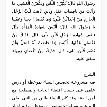
رَسُولَ اللهِ قَالَ: تُكْثِرْنَ اللَّعْنَ وَتَكْفُرْنَ الْعَشيرَ، ما
رَأَيْتُ مِنْ ناقِصاتٍ عَقْلٍ وَدينٍ أَذْهَبَ لِلُبِّ الرَّجُلِ
الْحازِمِ مِنْ إِحْداكُنَّ قُلْنِ: وَما نُقْصانُ دِينِنا وَعَقْلِنا
يا رَسُولَ اللهِ قَالَ: أَلَيْسَ شَهادَةُ الْمَرْأَةِ مِثْلَ
نِصْفِ شَهادَةِ الرَّجُلِ قُلْنِ: بَلَى، قَالَ: فَذَلِكَ مِنْ
نُقْصانِ عَقْلِها، أَلَيْسَ إِذا حَاضَتْ لَمْ تُصَلِّ وَلَمْ
تَصُمْ قُلْنَ: بَلى، قَالَ: فَذَلِكَ مِنْ نُقْصانِ دِينِها).
متفق عليه.
الشرح:
فيه مشروعية تخصيص النساء بموعظة أو درس
علمي على حسب اقتضاء الحاجة والمصلحة مع
أمن الفتنة وقد كان النساء طلبن من النبي صلى
الله عليه وسلم تخصيصهن بموعظة. وفيه إخبار