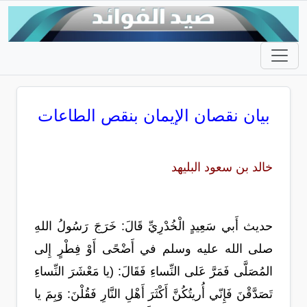
بيان نقصان الإيمان بنقص الطاعات
خالد بن سعود البليهد
حديث أَبي سَعِيدٍ الْخُدْرِيِّ قَالَ: خَرَجَ رَسُولُ اللهِ
صلى الله عليه وسلم في أَضْحًى أَوْ فِطْرٍ إِلى
المُصَلَّى فَمَرَّ عَلى النِّساءِ فَقَالَ: (يا مَعْشَرَ النِّساءِ
تَصَدَّقْنَ فَإِنّي أُريتُكُنَّ أَكْثَرَ أَهْلِ النَّارِ فَقُلْنَ: وَبِمَ يا