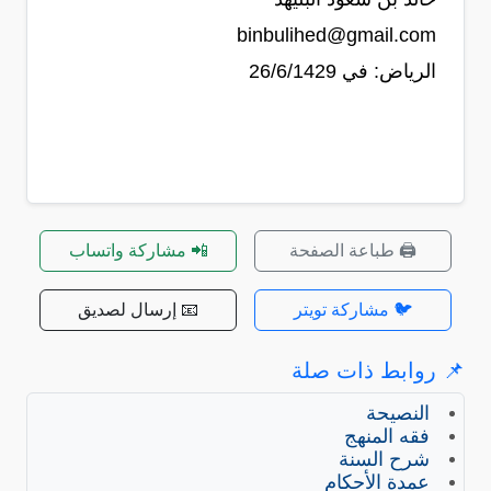
binbulihed@gmail.com
الرياض: في 26/6/1429
🖨️ طباعة الصفحة
📲 مشاركة واتساب
🐦 مشاركة تويتر
📧 إرسال لصديق
📌 روابط ذات صلة
النصيحة
فقه المنهج
شرح السنة
عمدة الأحكام