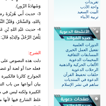
تغريدات
وَشَهادَةُ الزّورِ).
واحة الأدب
البيت السعيد
3- حديث أَبي هُرَيْرَةَ رضي 
تربية الأبناء
بِاللهِ، وَالسِّحْرُ، وَقَتْلُ النَّ
4- حديث عَبْدِ اللهِ بْنِ عَمْ
يَلْعَنُ الرَّجُلُ والِدَيْهِ قَالَ:
الدورات العلمية
تفعيل العمل الخيري
الشرح:
المسابقات الثقافية
المخيمات الدعوية
دلت هذه النصوص على أن
الألعاب الحركية والذهنية
فعله حدا أو لعنة أو غض
الرحلات الدعوية
حلقات تحفيظ القرآن
الجوارح كالزنا فالكبير
الدعوة في المنتديات
بيان أنواعها من باب ا
ساهم في نشر الإسلام
الكبيرة ولكنه ليس في م
غلظ الشارع فيها لأنها