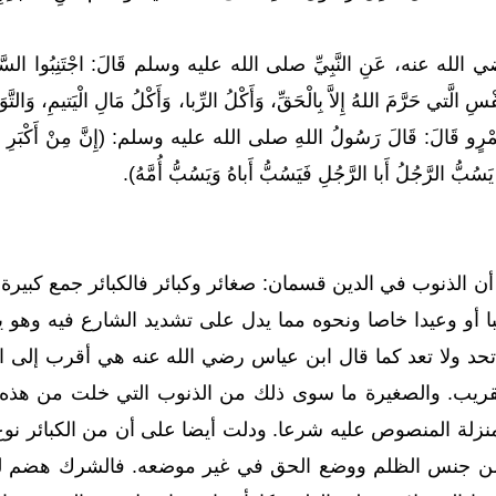
الله عنه، عَنِ النَّبِيِّ صلى الله عليه وسلم قَالَ: اجْتَنِبُوا السَّبْعَ ا
فْسِ الَّتي حَرَّمَ اللهُ إِلاَّ بِالْحَقِّ، وَأَكْلُ الرِّبا، وَأَكْلُ مَالِ الْيَتيمِ، وَا
رٍو قَالَ: قَالَ رَسُولُ اللهِ صلى الله عليه وسلم: (إِنَّ مِنْ أَكْبَرِ الْكَبائ
 يَسُبُّ الرَّجُلُ أَبا الرَّجُلِ فَيَسُبُّ أَباهُ وَيَسُبُّ أُمَّهُ).
 الذنوب في الدين قسمان: صغائر وكبائر فالكبائر جمع كبير
با أو وعيدا خاصا ونحوه مما يدل على تشديد الشارع فيه وه
ة تحد ولا تعد كما قال ابن عياس رضي الله عنه هي أقرب إلى 
لتقريب. والصغيرة ما سوى ذلك من الذنوب التي خلت من هذ
نزلة المنصوص عليه شرعا. ودلت أيضا على أن من الكبائر نوع 
 من جنس الظلم ووضع الحق في غير موضعه. فالشرك هضم لحق