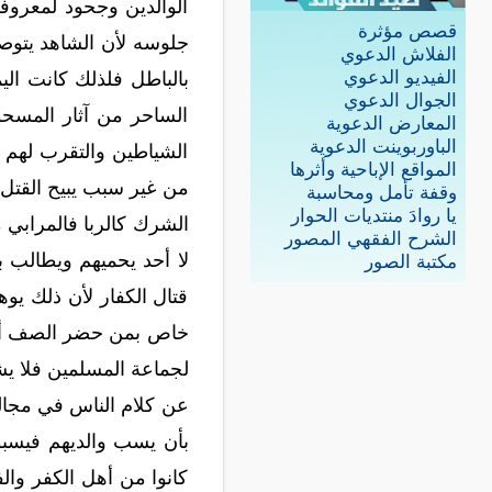
الوالدين وجحود لمعروفه
قصص مؤثرة
جلوسه لأن الشاهد يتوصل
الفلاش الدعوي
الفيديو الدعوي
بالباطل فلذلك كانت الي
الجوال الدعوي
الساحر من آثار المسحو
المعارض الدعوية
الباوربوينت الدعوية
الشياطين والتقرب لهم 
المواقع الإباحية وأثرها
من غير سبب يبيح القتل 
وقفة تأمل ومحاسبة
يا روادَ منتديات الحوار
الشرك كالربا فالمرابي م
الشرح الفقهي المصور
لا أحد يحميهم ويطالب 
مكتبة الصور
قتال الكفار لأن ذلك يو
خاص بمن حضر الصف أما ل
لجماعة المسلمين فلا يشم
عن كلام الناس في مجال
بأن يسب والديهم فيسبوا
كانوا من أهل الكفر وا