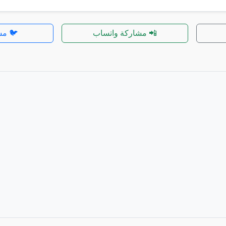
📲 مشاركة واتساب
🐦 مش