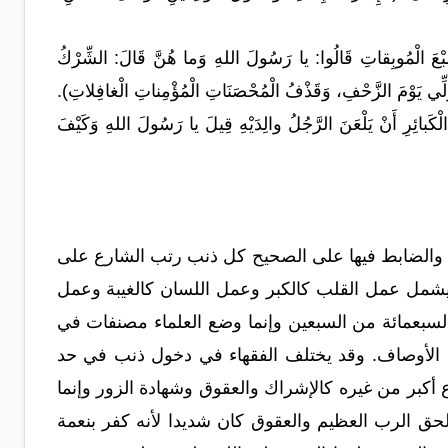
لْمُوبِقاتِ قَالُوا: يا رَسُولَ اللهِ وَما هُنَّ قَالَ: الشِّرْكُ
لتَّوَلِّي يَوْمَ الزَّحْفِ، وَقَذْفُ الْمُحْصَنَاتِ الْمُؤْمِناتِ الْغافِلاتِ).
ِرِ أَنْ يَلْعَنَ الرَّجُلُ والِدَيْهِ قِيلَ يا رَسُولَ اللهِ وَكَيْفَ
ة والضابط فيها على الصحيح كل ذنب رتب الشارع على
و يشمل عمل القلب كالكبر وعمل اللسان كالغيبة وعمل
السبعمائة من السبعين وإنما وضع العلماء مصنفات في
ه الأوصاف. وقد يختلف الفقهاء في دخول ذنب في حد
أكبر من غيره كالإشراك والعقوق وشهادة الزور وإنما
 الرب العظيم والعقوق كان شديدا لأنه كفر بنعمة