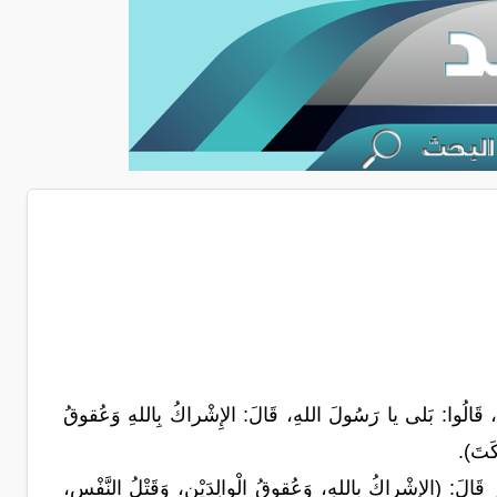
ثًا، قَالُوا: بَلى يا رَسُولَ اللهِ، قَالَ: الإِشْراكُ بِاللهِ وَعُقوقُ
َكَتَ).
الإِشْراكُ بِاللهِ، وَعُقوقُ الْوالِدَيْنِ، وَقَتْلُ النَّفْسِ،