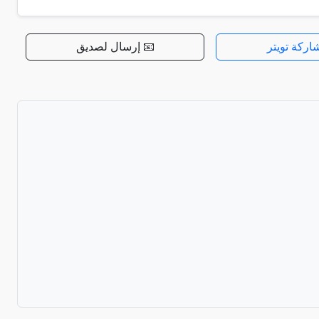
اركة تويتر
📧 إرسال لصديق