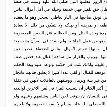
هادة الزور عظمها النبي صلى الله عليه وسلم في صفة
بطال حق للغير فهي خديعة وحيلة في أكل أموال الناس
تي توبق صاحبها في النار تعاطي السحر وهو ما يعقده
 أو يمرضه أو يهلكه ولا يتمكن من ذلك إلا بعبادة
لردة وحده القتل. ومن العظائم قتل النفس المعصومة
 وهو من عمل الجاهلية ولم يشدد في القرآن بذنب بعد
طل. ومنها التعرض لأموال اليتامى الضعفاء القصر الذين
ومنها الهروب والفرار من ساحة القتال عند حضور صف
ار عليهم ولذلك شدد في حكمه وتوعد عليه وهذا الحكم
عه للقتال أو لقي عددا كثيرا لا يطيق قتالهم فانحاز
 من غير بينة وبرهان ووصفهن بالغافلات لأنهن في غفلة
ر الكبائر أن يتسبب المرء في لعن الآخرين لوالديه
بغي للإنسان أن يتوقى لعن الناس وشتمهم وعيبهم ولو
الله صلى الله عليه وسلم لا يسب خصومه ولا يلعنهم