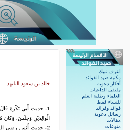
اعرف نبيك
مكتبة صيد الفوائد
خالد بن سعود البليهد
أفكار دعوية
ملتقى الداعيات
العلماء وطلبة العلم
للنساء فقط
فوائد وفرائد
1- حديث أَبي بَكْرَةَ قَالَ: ق
رسائل دعوية
الْوالِدَيْنِ وَجَلَسَ، وَكانَ مُتّ
مقالات
منوعات
2- حديث أَنَسٍ رضي الله عنه