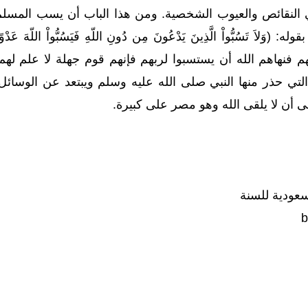
النقائص والعيوب الشخصية. ومن هذا الباب أن يسب المسل
(وَلاَ تَسُبُّواْ الَّذِينَ يَدْعُونَ مِن دُونِ اللّهِ فَيَسُبُّواْ اللّهَ
م فنهاهم الله أن يستسبوا لربهم فإنهم قوم جهلة لا علم لهم
التي حذر منها النبي صلى الله عليه وسلم ويبتعد عن الوسائل ا
ن لا يلقى الله وهو مصر على كبيرة.
سعودية للسنة
b