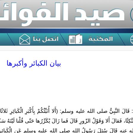
بيان الكبائر وأكبرها
َالَ النَّبِيُّ صلى الله عليه وسلم: (أَلا أُنَبِّئُكُمْ بِأَكْبَرِ الْكَبائِرِ ثَلا
َكِئًا، فَقالَ أَلا وَقَوْلُ الزّورِ قَالَ فَما زَالَ يُكَرِّرُها حَتّى قُلْنا لَيْتَهُ س
 قَالَ سُئِلَ رَسُولُ اللهِ صلى الله عليه وسلم عَنِ الْكَبائِرِ قَالَ: (