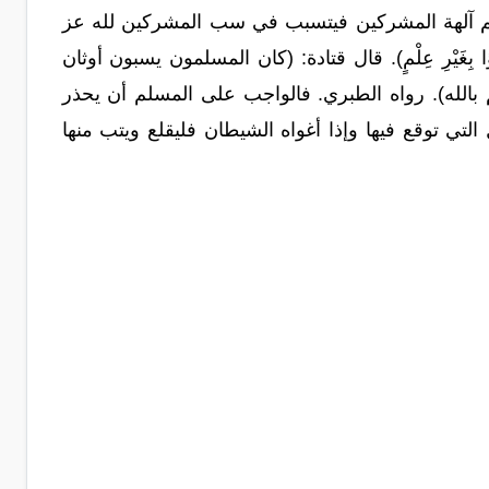
م آلهة المشركين فيتسبب في سب المشركين لله عز
 عَدْوًا بِغَيْرِ عِلْمٍ). قال قتادة: (كان المسلمون يسبون أوثان
 بالله). رواه الطبري. فالواجب على المسلم أن يحذر
لتي توقع فيها وإذا أغواه الشيطان فليقلع ويتب منها