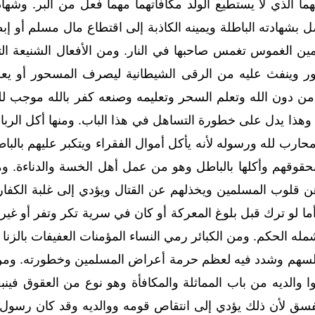
ما الذي لا يستطيع الولد مكافأتهما مهما فعل من البر. وش
 بشهادته الباطلة ويمينه الكاذبة إلى اقتطاع مال مسلم أو إ
مين الغموس تغمس صاحبها في النار. ومن الأفعال الشنيعة ال
ر وينفث عليه من الرقى الشيطانية ليصرف المسحور أو يعطفه
من دون الله وتعلم السحر وتعليمه وصنعه كفر بالله موجب ل
وهذا يدل على خطورة التساهل في هذا الباب. ومنها أكل الربا
حارب لله ورسوله لأنه يأكل أموال الفقراء ويتكبر عليهم بالبا
بحقوقهم وأكلها بالباطل وهو من عمل أهل الخسة والدناءة. 
هن قلوب المسلمين ويخذلهم عن القتال ويؤدي إلى غلبة الكف
و ترك قبل بلوغ المعركة أو كان في سرية تكر وتفر أو غير موق
له الحكم. ومن الكبائر رمي النساء المؤمنات العفيفات بالزنا
سهم وشدد فيه لعظم حرمة أعراض المسلمين وخطورته. ومن أكب
 والديه من باب المماثلة والمكافأة وهو نوع من العقوق فين
لفسق لأن ذلك يؤدي إلى انتقاص قومه ووالديه وقد كان رسول 