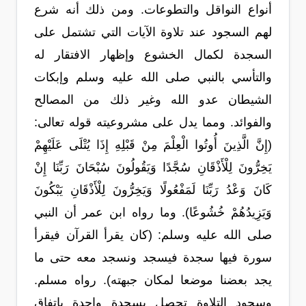
أنواع النواقل والتطوعات. ومن ذلك أنه شرع
لهم السجود عند تلاوة الآيات التي تشتمل على
السجدة لكمال الخشوع وإظهار الافتقار له
والتأسي بالنبي صلى الله عليه وسلم وإبكات
الشيطان عدو الله وغير ذلك من المصالح
والفوائد. ومما يدل على مشروعيته قوله تعالى:
(إِنَّ الَّذِينَ أُوتُوا الْعِلْمَ مِنْ قَبْلِهِ إِذَا يُتْلَى عَلَيْهِمْ
يَخِرُّونَ لِلْأَذْقَانِ سُجَّدًا وَيَقُولُونَ سُبْحَانَ رَبِّنَا إِنْ
كَانَ وَعْدُ رَبِّنَا لَمَفْعُولًا وَيَخِرُّونَ لِلْأَذْقَانِ يَبْكُونَ
وَيَزِيدُهُمْ خُشُوعًا). وما رواه ابن عمر أن النبي
صلى الله عليه وسلم: (كان يقرأ القرآن فيقرأ
سورة فيها سجدة فيسجد ونسجد معه حتى ما
يجد بعضنا موضعا لمكان جبهته). رواه مسلم.
وسجود التلاوة تحصل بسجدة واحدة باتفاق