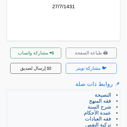
27/7/1431
🖨️ طباعة الصفحة
📲 مشاركة واتساب
🐦 مشاركة تويتر
📧 إرسال لصديق
📌 روابط ذات صلة
النصيحة
فقه المنهج
شرح السنة
عمدة الأحكام
فقه العبادات
تزكية النفس