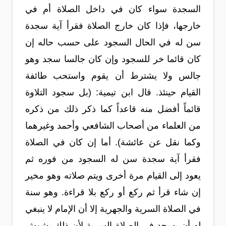
السجدة سواء كان في داخل الصلاة أم في
خارجها، فإذا كان خارج الصلاة فقرأ آية سجدة
سن له في الحال السجود على حسب حاله إن
كان قائما خر للسجود وإن كان جالسا سجد وهو
جالس ولا يشترط أن يقوم واستحب طائفة
القيام حينئذ. قال ابن تيمية: (بل سجود التلاوة
قائماً أفضل منه قاعداً كما ذكر ذلك من ذكره
من العلماء من أصحاب الشافعي وأحمد وغيرهما
وكما نقل عن عائشة). أما إن كان في الصلاة
فقرأ آية سجدة سن له السجود من فوره ثم
يعود إلى القيام مرة أخرى ويتم صلاته وهو مخير
إن شاء قرأ ثم ركع أو ركع بلا قراءة. وهو سنة
في الصلاة السرية والجهرية إلا أن الإمام لا ينبغي
له أن يسجد في الصلاة السرية لأن ذلك يشوش