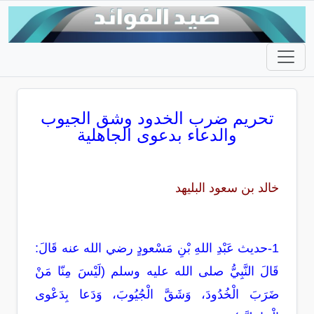
تحريم ضرب الخدود وشق الجيوب
والدعاء بدعوى الجاهلية
خالد بن سعود البليهد
1-حديث عَبْدِ اللهِ بْنِ مَسْعودٍ رضي الله عنه قَالَ:
قَالَ النَّبِيُّ صلى الله عليه وسلم (لَيْسَ مِنّا مَنْ
ضَرَبَ الْخُدُودَ، وَشَقَّ الْجُيُوبَ، وَدَعا بِدَعْوى