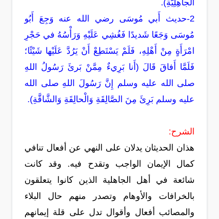
الْجاهِلِيَّةِ).
2-حديث أَبي مُوسَى رضي الله عنه وَجِعَ أَبُو
مُوسَى وَجَعًا شَديدًا فَغُشِي عَلَيْهِ وَرَأْسُهُ في حَجْرِ
امْرَأَةٍ مِنْ أَهْلِهِ، فَلَمْ يَسْتَطِعْ أَنْ يَرُدَّ عَلَيْها شَيْئًا؛
فَلَمَّا أَفاقَ قَالَ (أَنا بَرِيءٌ مِمَّنْ بَرئَ رَسُولُ اللهِ
صلى الله عليه وسلم إِنَّ رَسُولَ اللهِ صلى الله
عليه وسلم بَرِئَ مِنَ الصَّالِقَةِ وَالْحالِقَةِ وَالشَّاقَّةِ).
الشرح:
هذان الحديثان يدلان على النهي عن أفعال تنافي
كمال الإيمان الواجب وتقدح فيه. وقد كانت
شائعة في أهل الجاهلية الذين كانوا يتعلقون
بالخرافات والأوهام وتصدر منهم حال البلاء
والمصائب أفعال وأقوال تدل على قلة إيمانهم