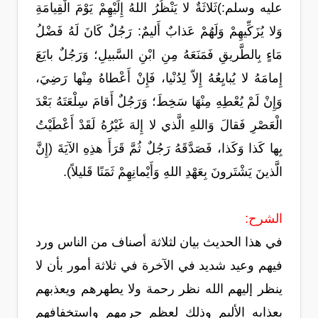
عليه وسلم:)ثَلاثَةٌ لا يَنْظُرُ اللهُ إِلَيْهِمْ يَوْمَ الْقِيامَةِ
وَلا يُزَكِّيهِمْ وَلَهُمْ عَذابٌ أَليمٌ: رَجُلٌ كَانَ لَهُ فَضْلُ
مَاءٍ بِالطَّريقِ فَمَنَعَهُ مِنِ ابْنِ السَّبيلِ؛ وَرَجُلٌ بايَعَ
إِمامَهُ لا يُبايِعُهُ إِلاّ لِدُنْيا، فَإِنْ أَعْطاهُ مِنْها رَضِيَ،
وَإِنْ لَمْ يُعْطِهِ مِنْهَا سَخِطَ؛ وَرَجُلٌ أَقامَ سِلْعَتَهُ بَعْدَ
الْعَصْرِ فَقالَ وَاللهِ الَّذي لا إِلهَ غَيْرُهُ لَقَدْ أَعْطَيْتُ
بِها كَذا وَكَذا، فَصَدَّقَهُ رَجُلٌ ثُمَّ قَرَأَ هذِهِ الآيَةَ (إِنَّ
الَّذينَ يَشْتَرونَ بِعَهْدِ اللهِ وَأَيْمانِهِمْ ثَمَنًا قَليلاً).
الشرح:
في هذا الحديث بيان لثلاثة أصناف من الناس ورد
فيهم وعيد شديد في الآخرة في ثلاثة أمور بأن لا
ينظر إليهم الله نظر رحمة ولا يطهرهم ويعذبهم
بعذابه الأليم وذلك لعظم جرمهم واستخفافهم