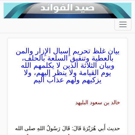
بيان غلظ تحريم إِسبال الإِزار والمن
بالعطية وتنفيق السلعة بالحلف،
وبيان الثلاثة الذين لا يكلمهم الله
يوم القيامة ولا ينظر إليهم، ولا
يزكيهم ولهم عذاب أليم
خالد بن سعود البليهد
حديث أَبي هُرَيْرَةَ قَالَ: قَالَ رَسُولُ اللهِ صلى الله