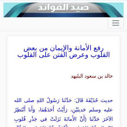
رفع الأمانة والإيمان من بعض
القلوب وعرض الفتن على القلوب
خالد بن سعود البليهد
حديث حُذَيْفَةَ قَالَ: حَدَّثَنا رَسُولُ اللهِ صلى الله
عليه وسلم حَديثَيْنِ، رَأَيْتُ أَحَدَهُمَا، وَأَنا أَنْتَظِرُ
الآخَرَ حَدَّثَنا (أَنَّ الأَمانَةَ نَزَلَتْ في جَذْرِ قُلوبِ