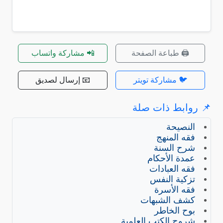
🖨️ طباعة الصفحة
📲 مشاركة واتساب
🐦 مشاركة تويتر
📧 إرسال لصديق
📌 روابط ذات صلة
النصيحة
فقه المنهج
شرح السنة
عمدة الأحكام
فقه العبادات
تزكية النفس
فقه الأسرة
كشف الشبهات
بوح الخاطر
شروح الكتب العلمية