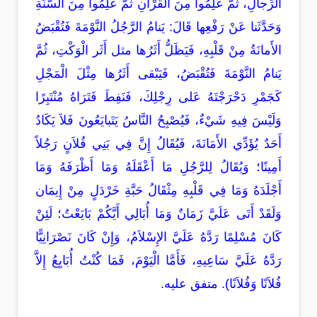
الرِّجالِ، ثُمَّ عَلِمُوا مِنَ الْقُرْآنِ ثُمَّ عَلِمُوا مِنَ السُّنَّةِ
وَحَدَّثَنا عَنْ رَفْعِها قَالَ: يَنامُ الرَّجُلُ النَّوْمَةَ فَتُقْبَضُ
الأَمانَةُ مِنْ قَلْبِهِ، فَيَظَلُّ أَثَرُها مثل أَثَر الْوَكْتِ، ثُمَّ
يَنامُ النَّوْمَةَ فَتُقْبَضُ، فَيَبْقى أَثَرُها مِثْلَ الْمَجْلِ
كَجَمْرِ دَحْرَجْتَهُ عَلى رِجْلِكَ، فَنَفِطَ فَتَرَاهُ مُنْتَبِرًا
وَلَيْسَ فِيهِ شَيْءٌ، فَيُصْبِحُ النَّاسُ يَتَبايَعُونَ فَلاَ يَكَادُ
أَحَدٌ يُؤَدِّي الأَمَانَةَ، فَيُقَالُ إِنَّ فِي بَنِي فُلاَنٍ رَجُلاً
أَمِينًا؛ وَيُقَالُ لِلرَّجُلِ مَا أَعْقَلَهُ وَمَا أَظْرَفَهُ وَمَا
أَجْلَدَهُ وَمَا فِي قَلْبِهِ مِثْقَالُ حَبَّةِ خَرْدَلٍ مِنْ إِيمَان
وَلَقَدْ أَتَى عَلَيَّ زَمَانٌ وَمَا أُبَالِي أَيَّكُمْ بَايَعْتُ؛ لَئِنْ
كَانَ مُسْلِمًا رَدَّهُ عَلَيَّ الإِسْلاَمُ، وَإِنْ كَانَ نَصْرَانِيًّا
رَدَّهُ عَلَيَّ سَاعِيهِ، فَأَمَّا الْيَوْمَ، فَمَا كُنْتُ أُبَايِعُ إِلاَّ
فُلاَنًا وَفُلاَنًا). متفق عليه.