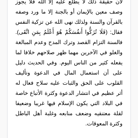
لأن حقيقة ذلك لا يطلع عليه إلا الله فلا يجوز
وصف معين بالإيمان أو بالجنة إلا ما ورد وصفه
بالقرآن والسنة ولذلك نهى الله عن تزكية النفس
فقال: (فَلَا تُزَكُّوا أَنفُسَكُمْ هُوَ أَعْلَمُ بِمَنِ اتَّقَى).
فالسنة التزام القصد وترك المدح وعدم المبالغة
والغلو في الآخرين مهما ظهر صلاحهم خلافا لما
يفعله كثير من الناس اليوم. وفي الحديث دليل
على أن استعمال المال في الدعوة وتأليف
القلوب على الحق والثبات عليه سلاح فعال له
أثر عظيم في انتشار الدعوة وكثرة الأتباع خاصة
في البلاد التي يكون الإسلام فيها غريبا وضعيفا
لقلة معتنقيه وضعف منابعه وغلبة أهل الباطل
وكثرة المعوقات.