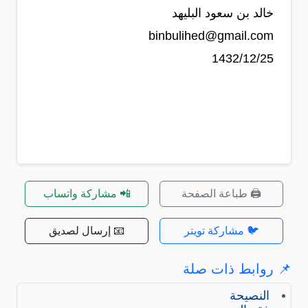
خالد بن سعود البليهد
binbulihed@gmail.com
1432/12/25
🖨️ طباعة الصفحة
📲 مشاركة واتساب
🐦 مشاركة تويتر
📧 إرسال لصديق
📌 روابط ذات صلة
النصيحة