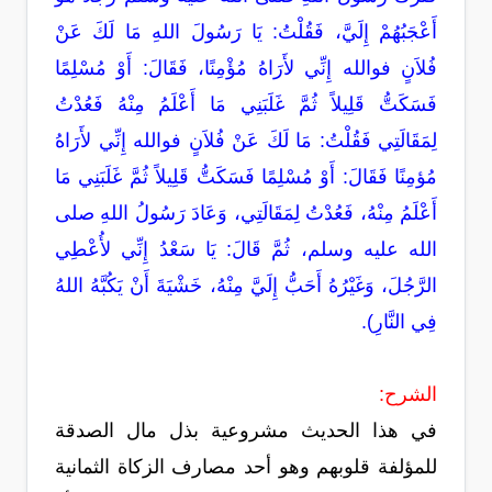
أَعْجَبُهُمْ إِلَيَّ، فَقُلْتُ: يَا رَسُولَ اللهِ مَا لَكَ عَنْ
فُلاَنٍ فوالله إِنِّي لأَرَاهُ مُؤْمِنًا، فَقَالَ: أَوْ مُسْلِمًا
فَسَكَتُّ قَلِيلاً ثُمَّ غَلَبَنِي مَا أَعْلَمُ مِنْهُ فَعُدْتُ
لِمَقَالَتِي فَقُلْتُ: مَا لَكَ عَنْ فُلاَنٍ فوالله إِنِّي لأَرَاهُ
مُؤمِنًا فَقَالَ: أَوْ مُسْلِمًا فَسَكَتُّ قَلِيلاً ثُمَّ غَلَبَنِي مَا
أَعْلَمُ مِنْهُ، فَعُدْتُ لِمَقَالَتِي، وَعَادَ رَسُولُ اللهِ صلى
الله عليه وسلم، ثُمَّ قَالَ: يَا سَعْدُ إِنِّي لأُعْطِي
الرَّجُلَ، وَغَيْرُهُ أَحَبُّ إِلَيَّ مِنْهُ، خَشْيَةَ أَنْ يَكُبَّهُ اللهُ
فِي النَّارِ).
الشرح:
في هذا الحديث مشروعية بذل مال الصدقة
للمؤلفة قلوبهم وهو أحد مصارف الزكاة الثمانية