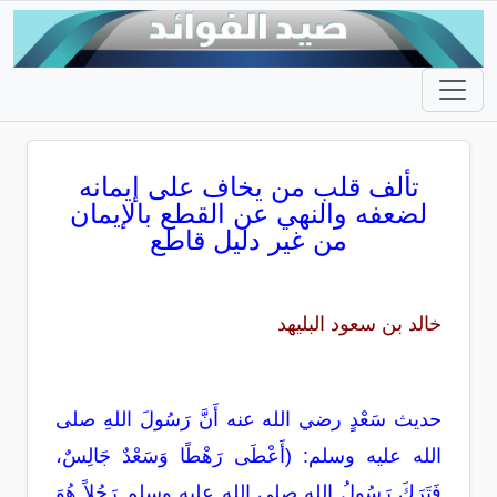
تألف قلب من يخاف على إيمانه
لضعفه والنهي عن القطع بالإيمان
من غير دليل قاطع
خالد بن سعود البليهد
حديث سَعْدٍ رضي الله عنه أَنَّ رَسُولَ اللهِ صلى
الله عليه وسلم: (أَعْطَى رَهْطًا وَسَعْدٌ جَالِسٌ،
فَتَرَكَ رَسُولُ اللهِ صلى الله عليه وسلم رَجُلاً هُوَ