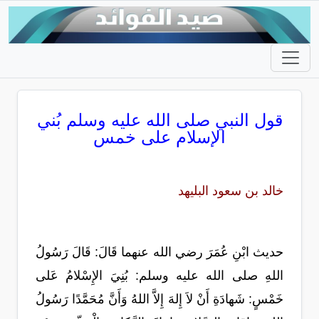
قول النبي صلى الله عليه وسلم بُني
الإسلام على خمس
خالد بن سعود البليهد
حديث ابْنِ عُمَرَ رضي الله عنهما قَالَ: قَالَ رَسُولُ
اللهِ صلى الله عليه وسلم: بُنِيَ الإِسْلامُ عَلى
خَمْسٍ: شَهادَةِ أَنْ لاَ إِلهَ إِلاَّ اللهُ وَأَنَّ مُحَمَّدًا رَسُولُ