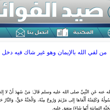
من لقي الله بالإيمان وهو غير شاك فيه دخل ا
 عَنِ النَّبِيِّ صلى الله عليه وسلم قَالَ: مَنْ شَهِدَ أَنْ لا إِلهَ إِلاَّ الل
ولُهُ وَكَلِمَتُهُ أَلْقاها إِلى مَرْيَمَ وَرُوحٌ مِنْهُ، وَالْجَنَّةُ حَقٌّ، وَالنَّار
َّةِ الثمانِيَةِ أَيُها شَاءَ) متفق عليه.