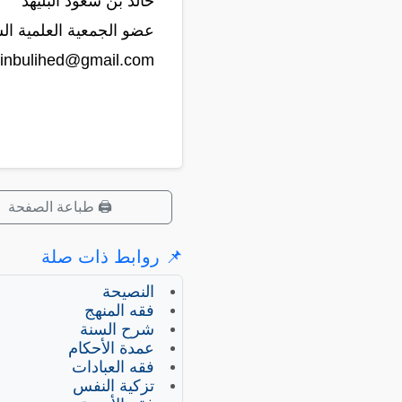
خالد بن سعود البليهد
عضو الجمعية العلمية ال
inbulihed@gmail.com
🖨️ طباعة الصفحة
📌 روابط ذات صلة
النصيحة
فقه المنهج
شرح السنة
عمدة الأحكام
فقه العبادات
تزكية النفس