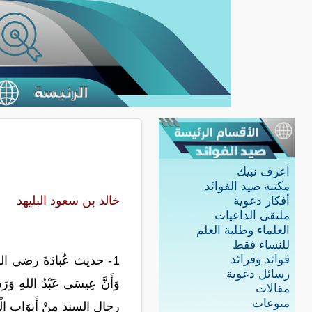
اعرف نبيك
مكتبة صيد الفوائد
خالد بن سعود البليهد
أفكار دعوية
ملتقى الداعيات
العلماء وطلبة العلم
للنساء فقط
فوائد وفرائد
1- حديث عُبادَةَ رضي الله عنه
رسائل دعوية
وَأَنَّ عِيسَى عَبْدُ اللهِ وَرَسُ
مقالات
منوعات
رجال السند مِنْ أَبوَابِ الْجَن