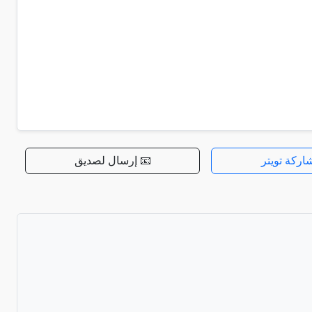
اركة تويتر
📧 إرسال لصديق