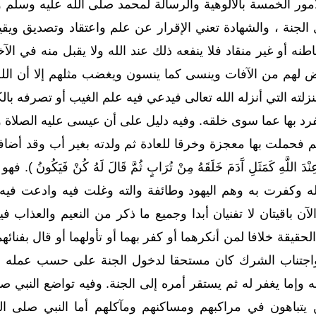
مور الخمسة بالألوهية والرسالة لمحمد صلى الله عليه وسلم
الجنة ، والشهادة تعني الإقرار عن علم واعتقاد وتصديق ويقي
اطنه أو غير منقاد فلا ينفعه ذلك عند الله ولا يقبل منه في ا
 لهم من الآفات وينسى كما ينسون ويغضب مثلهم إلا أن الله
نزلته التي أنزله الله تعالى فيدعي فيه علم الغيب أو تصرفه با
د بها عما سوى خلقه. وفيه دليل على أن عيسى عليه الصلاة و
م فحملت بها معجزة وخرقا للعادة ثم ولدته بغير أب وقد أضافه
نْدَ اللَّهِ كَمَثَلِ آَدَمَ خَلَقَهُ مِنْ تُرَابٍ ثُمَّ قَالَ لَهُ كُنْ فَ
وكفرت به وهم اليهود وطائفة والته وغلت فيه وادعت فيه ال
 الآن باقيتان لا تفنيان أبدا وجميع ما ذكر من النعيم والعذاب 
حقيقة خلافا لمن أنكرهما أو كفر بهما أو تأولهما أو قال بفنائ
اجتناب الشرك كان مستحقا لدخول الجنة على حسب عمله ف
به وإما يغفر له ثم يستقر أمره إلى الجنة. وفيه تواضع النبي
ن يتباهون في مراكبهم ومساكنهم ومآكلهم أما النبي صلى ا