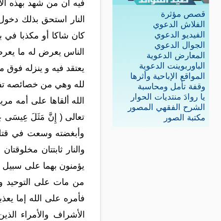
فيه أن من شهد بهذه الأ
قصص مؤثرة
النار استحق بذلك دخول 
الفلاش الدعوي
الفيديو الدعوي
كان شاكا أو مكذبا في ب
الجوال الدعوي
الناس يعرض له ما يعرض
المعارض الدعوية
الباوربوينت الدعوية
يعتقد فيه و ينزله فوق م
المواقع الإباحية وأثرها
لله وهي من خصائصه تفر
وقفة تأمل ومحاسبة
يا روادَ منتديات الحوار
الله ألقاها على أمه مري
الشرح الفقهي المصور
تعالى ( إِنَّ مَثَلَ عِيسَى عِ
مكتبة الصور
وأبغضته وسعت في قتله 
والنار ثابتتان مخلوقتان
يؤمنون بهما على سبيل ال
من مات على التوحيد و
فأمره على الله إما يعذ
الأشراف والأمراء الذي