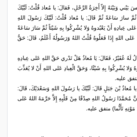
وَبَيْنَهُ إِلاّ أَخِرَةُ الرَّحْلِ، فَقالَ: يا مُعاذ قُلْتُ: لَبَّيْكَ
ُمَّ سارَ سَاعَةً ثُمَّ قَالَ: يا مُعاذ قُلْتُ: لَبَّيْكَ رَسُولَ اللهِ
ى عِبادِهِ أَنْ يَعْبُدوهُ وَلا يُشْرِكُوا بِهِ شَيْئاً ثُمَّ سَارَ سَاعَةً
 عَلى اللهِ إِذَا فَعَلُوهُ قُلْتُ اللهُ وَرَسُولُهُ أَعْلَمُ، قَالَ: حَقُّ
ُفَيْرٌ، فَقَالَ: يَا مُعاذُ هَلْ تَدْري حَقَّ اللهِ عَلى عِبادِهِ
ُ وَلا يُشْرِكُوا بِهِ شَيْئًا، وَحَقَّ الْعِبادِ عَلى اللهِ أَنْ لا يُعَذِّبَ
وا) متفق عليه.
اذُ بْنَ جَبَلٍ قَالَ: لَبَّيْكَ يا رَسُولَ اللهِ وَسَعْدَيْكَ، قَالَ:
أَنَّ مُحَمَّدًا رَسُولُ اللهِ صِدْقًا مِنْ قَلْبِهِ إِلاَّ حَرَّمَهُ اللهُ عَلى
ْدَ مَوْتِهِ تَأَثُّما) متفق عليه.