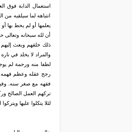
استعمال الدابة فوق ال
انتباهه لما سيلقيه من 
يعلمها أو لم يحط بها أو
أن لله سبحانه وتعالى حق
ذلك خلقهم وبعث إليهم 
والمراد لا يخلد في نار
لطفا منه ورحمة لم يوجب
رجح عقله وعظم فهمه وع
فقهه مع صغر سنه. وفيه
تركهم العمل الصالح ورك
لئلا يتكلوا عليها ويتركو