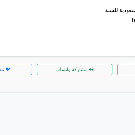
سعودية للسنة
b
📲 مشاركة واتساب
🐦 مش