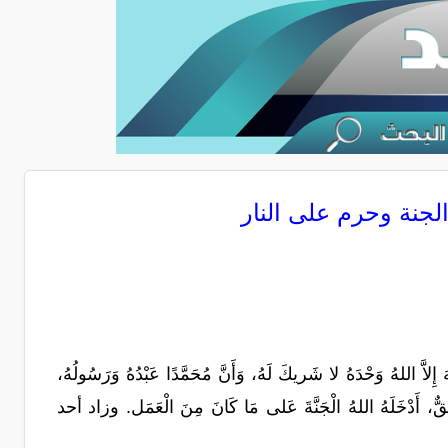
لجنة وحرم على النار
هُ وَحْدَهُ لا شَريكَ لَهُ، وَأَنَّ مُحَمَّدًا عَبْدُهُ وَرَسُولُهُ،
ُ حَقٌّ، أَدْخَلَهُ اللهُ الْجَنَّةَ عَلى مَا كَانَ مِنَ الْعَمَل. وزاد أحد