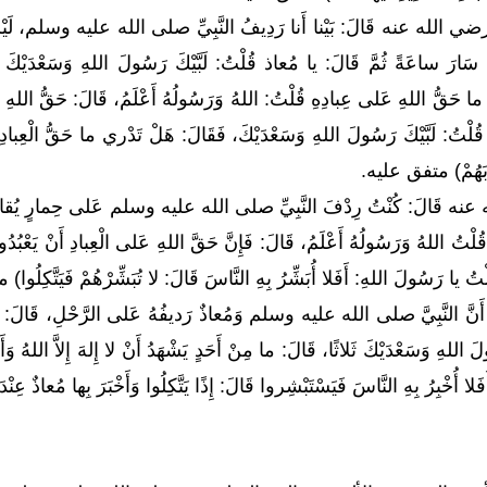
 الله عنه قَالَ: بَيْنا أَنا رَدِيفُ النَّبِيِّ صلى الله عليه وسلم، لَيْسَ بَيْني 
 سَارَ ساعَةً ثُمَّ قَالَ: يا مُعاذ قُلْتُ: لَبَّيْكَ رَسُولَ اللهِ وَسَعْدَيْكَ ث
ا حَقُّ اللهِ عَلى عِبادِهِ قُلْتُ: اللهُ وَرَسُولُهُ أَعْلَمُ، قَالَ: حَقُّ اللهِ عَل
 قُلْتُ: لَبَّيْكَ رَسُولَ اللهِ وَسَعْدَيْكَ، فَقَالَ: هَلْ تَدْري ما حَقُّ الْعِبادِ
ذِّبَهُمْ) متفق عليه.
َالَ: كُنْتُ رِدْفَ النَّبِيِّ صلى الله عليه وسلم عَلى حِمارٍ يُقالُ لَهُ ع
ْتُ اللهُ وَرَسُولُهُ أَعْلَمُ، قَالَ: فَإِنَّ حَقَّ اللهِ عَلى الْعِبادِ أَنْ يَعْبُدُوه
لْتُ يا رَسُولَ اللهِ: أَفَلا أُبَشِّرُ بِهِ النَّاسَ قَالَ: لا تُبَشِّرْهُمْ فَيَتَّكِلُ
َّ النَّبِيَّ صلى الله عليه وسلم وَمُعاذٌ رَديفُهُ عَلى الرَّحْلِ، قَالَ: يا مُع
لَ اللهِ وَسَعْدَيْكَ ثَلاثًا، قَالَ: ما مِنْ أَحَدٍ يَشْهَدُ أَنْ لا إِلهَ إِلاَّ اللهُ وَ
لا أُخْبِرُ بِهِ النَّاسَ فَيَسْتَبْشِروا قَالَ: إِذًا يَتَّكِلُوا وَأَخْبَرَ بِها مُعاذٌ عِن