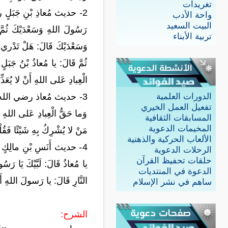
تغريدات
2- حديث مُعاذِ بْنِ جَبَلٍ رضي
واحة الأدب
البيت السعيد
رَسُولَ اللهِ وَسَعْدَيْكَ ثُمَّ
تربية الأبناء
وَسَعْدَيْكَ قَالَ: هَلْ تَدْري م
ثُمَّ قَالَ: يا مُعاذُ بْنُ جَبَلٍ
الْعِبادِ عَلى اللهِ أَنْ لا يُعَ
3- حديث مُعاذ رضي الله عنه ق
الدورات العلمية
تفعيل العمل الخيري
وَما حَقُّ الْعِبادِ عَلى اللهِ قُل
المسابقات الثقافية
المخيمات الدعوية
مَنْ لا يُشْرِكُ بِهِ شَيْئًا فَقُ
الألعاب الحركية والذهنية
4- حديث أَنَسِ بْنِ مالِكٍ أَن
الرحلات الدعوية
حلقات تحفيظ القرآن
يا مُعاذُ قَالَ: لَبَّيْكَ يَا رَسُو
الدعوة في المنتديات
النَّارِ قَالَ: يا رَسولَ اللهِ أَفَ
ساهم في نشر الإسلام
الشرح: