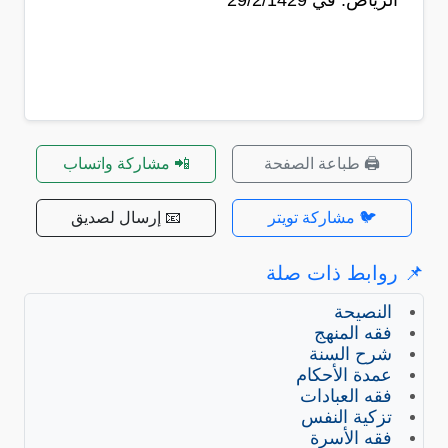
الرياض: في 29/2/1429
🖨️ طباعة الصفحة
📲 مشاركة واتساب
🐦 مشاركة تويتر
📧 إرسال لصديق
📌 روابط ذات صلة
النصيحة
فقه المنهج
شرح السنة
عمدة الأحكام
فقه العبادات
تزكية النفس
فقه الأسرة