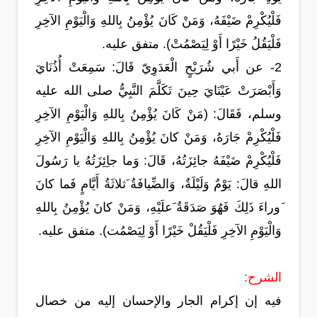
فَلْيُكْرِمْ ضَيْفَهُ، وَمَنْ كَانَ يُؤْمِنُ بِاللهِ وَالْيَوْمِ الآخِرِ
فَلْيَقُلُ خَيْرًا أَوْ لِيَصْمُتْ). متفق عليه.
2- عن أَبي شُرَيْحٍ الْعَدَوِيّ قَالَ: سَمِعَتْ أُذُنَايَ
وَأَبْصَرَتْ عَيْنَايَ حِينَ تَكَلَّمَ النَّبِيُّ صلى الله عليه
وسلم، فَقَالَ: (مَنْ كَانَ يُؤْمِنُ بِاللهِ وَالْيَوْمِ الآخِرِ
فَلْيُكْرِمْ جَارَهُ، وَمَنْ كانَ يُؤْمِنُ بِاللهِ وَالْيَوْمِ الآخِرِ
فَلْيُكْرِمْ ضَيْفَهُ جائِزَتُهُ، قَالَ: وَما جاِئِزَتُهُ يا رَسُولَ
اللهِ قالَ: يَوْمٌ وَلَيْلَةٌ، وَالضِّيافَةُ َثلاثَةُ أَيَّامٍ فَما كانَ
َوراءَ ذَلِكَ فَهُوَ صَدَقَةٌ َعلَيْهِ، وَمَنْ كانَ يُؤْمِنُ بِاللهِ
وَالْيَوْمِ الآخِرِ فَلْيَقُلْ خَيْرًا أَوْ لِيَصْمُت). متفق عليه.
الشرح:
فيه إن إكرام الجار والإحسان إليه من خصال