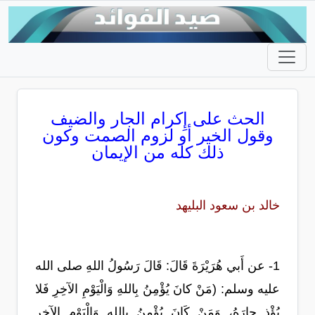
الحث على إِكرام الجار والضيف
وقول الخير أو لزوم الصمت وكون
ذلك كله من الإيمان
خالد بن سعود البليهد
1- عن أَبي هُرَيْرَةَ قَالَ: قَالَ رَسُولُ اللهِ صلى الله
عليه وسلم: (مَنْ كانَ يُؤْمِنُ بِاللهِ وَالْيَوْمِ الآخِرِ فَلا
يُؤْذِ جارَهُ، وَمَنْ كَانَ يُؤْمِنُ بِاللهِ وَالْيَوْمِ الآخِرِ