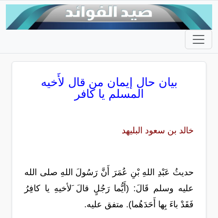
بيان حال إيمان من قال لأَخيه
المسلم يا كافر
خالد بن سعود البليهد
حديثُ عَبْدِ اللهِ بْنِ عُمَرَ أَنَّ رَسُولَ اللهِ صلى الله
عليه وسلم قَالَ: (أَيُّما رَجُلٍ قالَ َلأخيهِ يا كافِرُ
فَقَدْ باءَ بِها أَحَدَهُما). متفق عليه.