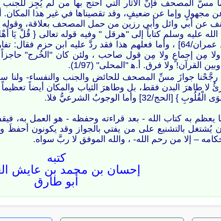
سُّ المصحف فإنَّ الآثار التي احتج بها من لم يُجِز للجنب مسه
ن مجهولٍ وإما عن ضعيفٍ، وقد تقصيناها في غير هذا المكان. أ.ه‍‏‍ "ا
ف عن أبي وائل وأبي رزين من حمل المصحف بعلاقة، وقوله " إنهم
ليه وسلم كتاباً إلى "هرقل " وفيه قوله تعالى { قُلْ يَا أَهْلَ الْكِتَابِ تَعَالَوْ
الله… مُسْلِمُونَ } [ آل عمران/64] ، وأما فعلهم هذا فقد ردَّ عليه ا
لا مِن إجماعٍ ولا مِن قول صاحب ، ولئن كان "الخُرج" حاجزاً بي
ين القرآن! ولا فرق. أ.ه‍‏‍ "المحلى" (1/97).
د رجَّحْنا جوازَ مسِّ المصحف للحائض والجنب والنفساء- ولنا س
 لا طاهرَ البدن فقط، بل وطاهرَ الثياب والمكان أيضاً تعظيماً لشع
بِ } [الحج/32] وأما الوجوبُ الشرعيُّ فلا.
ا يعظم به كتاب الله - بعد قراءته وحفظه - هو العمل به، فيق
 أن يُشتغل بالتشنيع على من يفتي بالجواز وقد يكونون أحفظَ وأ
كامه – إلا من رحم الله- ، والله الموفق لا ربَّ سواه.
كتبه
إحسان بن محمد بن عايش الع
أبو طارق