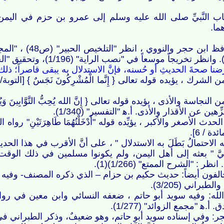
ضنا صحةَ الحديثِ أو حُسنه، فإنَّ الاستدلال به يبقى قاصراً؛ ذ
اسة والأذى ، يؤيده قوله تعالى { إِنَّ الله يُحِبُّ التَّوَّابِينَ وَيُحِبُّ الْ
ين عن الأقذار والأذى. أ.ه‍‏‍ "التفسير" (1/340).
ائدة / 6].
ه الاحتمالُ بَطَلَ به الاستدلال " ، على أنَّ الأقرب في هذا ا
َّبيَّ " بعثه إلى أهل اليمن، ولم يكونوا مسلمين في ذلك الوقت
ر : "الشرح الممتع" (1/266)(1).
له: وفيه سويد أبو حاتم ، ضعفه النسائي وابن معين في رواية
ه‍‏‍ "مجمع الزوائد" (1/277).
وفي إسناده سويد أبو حاتم، وهو ضعيفٌ، وذكر الطبراني في الأوسط أ