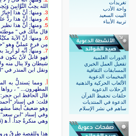
تغريدات
الله يحِبُّ التَّوَّابِينَ وَيُحِبُّ الْمُتَطَهِّرِينَ
واحة الأدب
3.
ومنها: أنَّ هذا إخبارٌ
البيت السعيد
4.
ومنها: أنَّ هذا ردٌّ ع
تربية الأبناء
5.
ومنها: أنَّ هذا نظير الآي
قال مالكٌ في " موطئه " 
6.
ومنها: أنَّ الآيةَ مك
مِن فرعٍ عمليٍّ وهو
7.
ومنها: أنَّه لو أُريد
فهو قابلٌ لأنْ يكون ف
الدورات العلمية
شيطان ولا ينال منه ولا يم
تفعيل العمل الخيري
ونقل ابن المنذر في "الأوسط" (2/103) أن معنى{ الْمُطَهَّرُونَ } : الملائكة، عن أنس وا
المسابقات الثقافية
المخيمات الدعوية
أ.
ومما يَستدلُّ به ال
الألعاب الحركية والذهنية
المطهرون... " ، رواها أحمد في "فضائل 
الرحلات الدعوية
قال الحافظ ابن حجر: في إس
حلقات تحفيظ القرآن
الدعوة في المنتديات
وهو ضعيفٌ أيضاً مشهور
ساهم في نشر الإسلام
وفي إسناد "ابن سعد": 
وهي منكرةٌ جداً. أ.ه‍‏‍ (4/295).
هذا وللقصة طرقٌ ورواياتٌ أخر