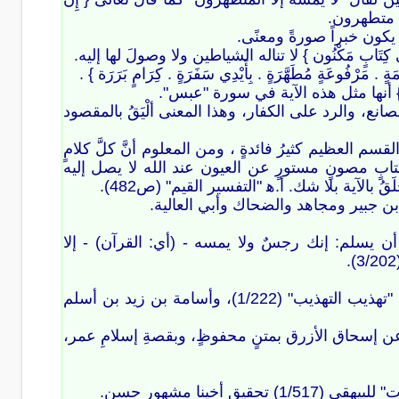
ن يكون خبراً صورةً ومعنًى.
تَابٍ مَكْنُون } لا تناله الشياطين ولا وصولَ لها إليه.
ُوعَةٍ مُطَهَّرَةٍ . بِأَيْدِي سَفَرَةٍ . كِرَامٍ بَرَرَة } .
ونَ } أنها مثل هذه الآية في سورة "عبس".
الصانع، والرد على الكفار، وهذا المعنى ألْيَقُ بالمقصود
قسم العظيم كثيرُ فائدةٍ ، ومن المعلوم أنَّ كلَّ كلامٍ
كتابٍ مصونٍ مستورٍ عن العيون عند الله لا يصل إليه
بالآية بلا شك. أ.ه‍‏‍ "التفسير القيم" (ص482).
أن يسلم: إنك رجسٌ ولا يمسه - (أي: القرآن) - إلا
قلت: في إسناد "أحمد": إسحاق بن إبراهيم الحنيني ، وهو متفقٌ على ضعفه كما في "تهذيب التهذيب" (1/222)، وأسامة بن زيد بن أسلم
عن إسحاق الأزرق بمتنٍ محفوظٍ، وبقصةِ إسلامِ عمر،
خينا مشهور حسن.