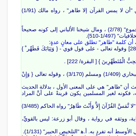
واستدلوا أيضا بكتاب النَّبيِّ صلى الله عليه وسلم إلى عمرو بن حزم في اليمن "أن لا يمس القرآن إلا طاهر" ، رواه مالك (1/91)
والحديث : ضعفه الحافظ ابن حجر والنووي ، انظر "التلخيص الحبير" (ص48) ، "المجموع" (2/78) ، ومال شيخنا الألباني إلى كونه صحيحاً
لك أن كلمة "طاهر" تطلق على معانٍ عدةٍ:
منها: طاهر القلب من الشرك ، يؤيده قوله تعالى { إِنَّما الْمُشْرِكُونَ نَجَسٌ } [التوبة/28] وقوله تعالى - على قول قوي - { وَثِيَابَكَ فَطَهِّر ْ }
مُتَطَهِّرِينَ } [ البقرة/ 222] .
ومنها: الطهارة من الحدث الأصغر والأكبر ، يؤيِّده قوله "أَدْخَلْتُهُمَا طَاهِرَتَيْنِ" رواه البخاري (1/409) ومسلم (3/170) ، وقوله تعالى { وَإِنْ
لحديث أن "طاهر" هي على المعنى الأول ، بدلالة الحديث
، فكونه لغير المسلمين يكون قرينةً على أنَّ المراد
ومما استدل به المخالفون أيضاً: حديث حكيم بن حزام – الذي ذكره المصنف- وفيه "لا تَّمَسَّ القُرْآنَ إِلاَّ وَأَنْتَ طَاهِرٌ" رواه الحاكم (3/485)
، ووثقه في رواية ، وقال أبو زرعة: ليس بالقويِّ،
نه تفرد به. أ.ه‍‏‍ "التلخيص الحبير" (1/131).