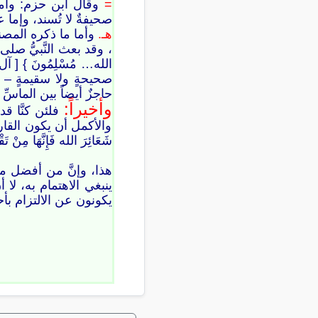
=
وقال ابن حزم: وأما م
صحيفةٌ لا تُسند، وإما ع
هـ.
وأما ما ذكره المصن
، وقد بعث النَّبيُّ صلى الله ع
صحيحةٍ ولا سقيمةٍ – و
حاجزٌ أيضاً بين الماسِّ وب
وأخيراً:
فلئن كنَّا ق
والأكمل أن يكون القارئُ
شَعَائِرَ الله فَإِنَّهَا مِنْ تَقْوَى الْقُلُو
هذا، وإنَّ من أفضل م
ينبغي الاهتمام به، لا
يكونون عن الالتزام بأح