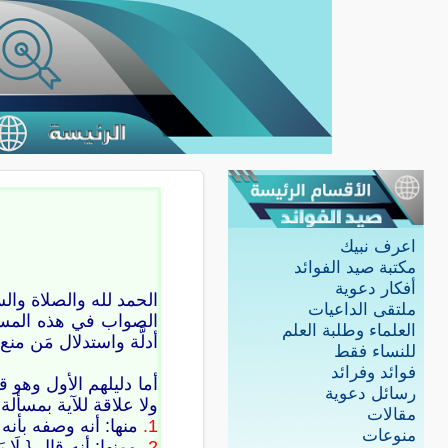
اعرف نبيك
مكتبة صيد الفوائد
أفكار دعوية
الحمد لله والصلاة وا
ملتقى الداعيات
الصواب في هذه المسألة
العلماء وطلبة العلم
أدلَّة واستدلال مَن منع.
للنساء فقط
فوائد وفرائد
رسائل دعوية
ولا علاقة للآية بمسأل
مقالات
1.
منها: أنه وصفه بأنه 
منوعات
2.
ومنها: أنه قال { لَا ي