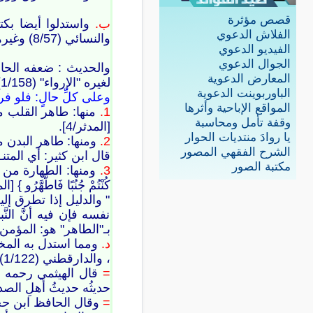
قصص مؤثرة
ب.
الفلاش الدعوي
والنسائي (8/57) وغيرهما.
الفيديو الدعوي
الجوال الدعوي
المعارض الدعوية
لغيره "الإرواء" (1/158). وانظر تخريجاً موسعاً في "نصب الراية" (1/196)، وتحقيق "الخلافيات" (1/497-510).
الباوربوينت الدعوية
وعلى كلِّ حالٍ: فلو فر
المواقع الإباحية وأثرها
1.
وقفة تأمل ومحاسبة
[المدثر/4].
يا روادَ منتديات الحوار
2.
ومنها: طاهر البدن من النج
الشرح الفقهي المصور
قال ابن كثير: أي المتنـزِّه
مكتبة الصور
3.
كُنْتُمْ جُنُبًا فَاطَّهَّرُو } [الم
" والدليل إذا تطرق إلي
نفسه فإن فيه أنَّ الن
ب‍ـ"الطاهر" هو: المؤمن. انظ
د.
، والدارقطني (1/122) والطبراني (3/205).
=
قال الهيثمي رحمه ال
حديثُه حديثُ أهلِ الصدق. أ.
=
وقال الحافظ ابن حجر: 