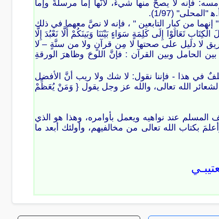
: فإنه لا يصحُّ منها شيءٌ، لأنَّها إما مرسلةٌ وإما
لمحلى" (1/97).
ا من كبار التابعين " ، فإنه لا نصَّ معهما في ذلك
ا إِلَى كَلِمَةٍ سَوَاءٍ بَيْنَنَا وَبَينَكُمْ أَلَّا نَعْبُدَ إِلَّا
بن حزم فقال: تفاريق لا دليل على صحتها لا مِن قرآنٍ ولا من سنَّةٍ – لا
ن الحامل وبين القرآن : فإنَّ اللوحَ وظاهرَ الورقةِ
لفٌ في هذا - فإننا نقول: لا شك ولا ريب أنَّ الأفضل
ائر الله تعالى، والله عز وجل يقول { وَمَنْ يُعَظِّمْ
ف المسلم عند نواهيه ويعمل بأوامره، وهذا هو الذي
علمَ بكتاب الله تعالى من مخالفيهم، وأولئك أبعد ما
تيبـي