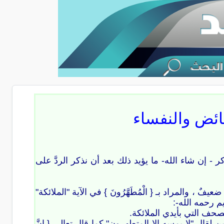
ئض والنفساء
- إن شاء الله- ما يؤيد ذلك بعد أن نذكر الردَّ على
ا يَمَسُّهُ إِلَّا الْمُطَهَّرُونَ } [الواقعة/79] فالاستدلال به ضعيفٌ ، والمراد بـ { الْمُطَهَّرُونَ } في الآية "الملائكة"
م رحمه الله-:
لصحف التي بأيدي الملائكة.
متوضئين لقال "لا يمسه إلا المتطهرون" كما قال تعالى { إِنَّ