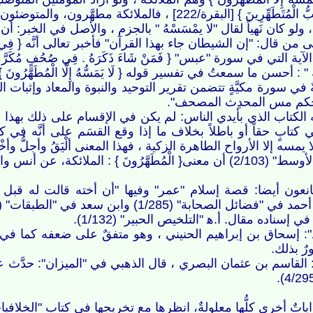
 } [البقرة/222] ، فالملائكة مطهَّرون، والمتوضئون متطهرون.
 ، ولو كان نَهياً لقال "لا يمْسَسْهُ " بالجزم ، والأصل في الخبر: أ
لى من قال: "إن الشيطان جاء بهذا القرآن" فأخبر تعالى أنَّه { فِي كِ
ة التي في سورة "عبس" { فَمَنْ شَاءَ ذَكَرَهُ . فِي صُحُفٍ مُكَرَّمَةٍ . مَرْف
: أحسن ما سمعتُ في تفسير قوله { لَا يَمَسُّهُ إِلَّا الْمُطَهَّرُ
يَّةٌ في سورة مكيَّةٍ تتضمن تقرير التوحيد والنبوة والمعاد وإثبات 
 "حكم مس المحدِث المصحف".
َ به الكتاب الذي بأيدي الناس: لم يكن في الإقسام على ذلك بهذا ال
ي كتابٍ حقاً أو باطلاً بخلاف ما إذا وقع القسَم على أنَّه في 
سه إلا الأرواح الطاهرة الزكية ، فهذا المعنى ألْيَقُ وأجلُّ وأخْلَقُ 
بن جبير ومجاهد والضحاك وأبي العالية.
مانعون أيضا: قصة إسلام "عمر" وفيها "أن أخته قالت له قبل 
الصحابة" (1/285) وابن سعد في "الطبقات" (3/202).
ناده مقال. أ.ه‍‏‍ "التلخيص الحبير" (1/132).
ٌ بذلك.
القاسم بن عثمان البصري ، قال الذهبي في "الميزان": حدَّث 
ى كلُّها معلولةٌ، انظرها مع تخريجها في كتاب "الخلافيات" للبيهقي (1/517) تحقيق أ