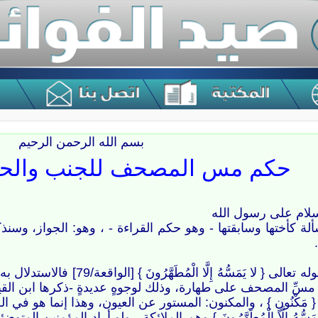
بسم الله الرحمن الرحيم
حكم مس المصحف للجنب والحا
لسلام على رسول الله
 كأختها وسابقتها - وهو حكم القراءة - ، وهو: الجواز، وسنذكر 
أما دليلهم الأول وهو قوله تعالى { ل
ة مسِّ المصحف على طهارة، وذلك لوجوهٍ عديدةٍ -ذكرها ابن القي
{ مَكْنُونٍ } ، والمكنون: المستور عن العيون، وهذا إنما هو في ا
َمَسُّهُ إِلَّا الْمُطَهَّرُونَ } وهم الملائكة ، ولو أراد المؤمنين ال