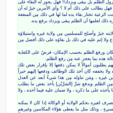
زول الظلم بل يبقى ويزداد!! فهل يجوز له البقاء على
 فهل يطالب على ذلك أم لا ؟ وأي الأمرين خيرٌ له أن
 الرعية تختار بقاء يده لما لها في ذلك مِن المنفعة
ه ذلك لعلمها أن الظلم يبقى ويزداد برفع يده.
يته خيرٌ وأصلح للمسلمين مِن ولاية غيره واستيلاؤه
إقطاع ولا إثم عليه في ذلك بل بقاؤه على ذلك أفضل مِن
لإمكان ورفع الظلم بحسب الإمكان- فرضٌ على الكفاية
الة هذه بما يعجز عنه مِن رفع الظلم.
م يطلبون أموالاً لا يمكن دفعها إلا بإقرار بعض تلك
 ولا يخففه كان أخذ تلك الوظائف ودفعها إليهم خيراً
غيره ، ومَن تناوله مِن هذا شيءٌ أبعد عن العدل
ن الظلم ويدفع شرَّ [الشرَّيْن] بأخذ بعض ما يطلب
 يأخذه على ما ذكره ، ولا ضمان عليه فيما أخذه ، ولا
 لغيره بحكم الولاية أو الوكالة إذا كان لا يمكنه
 مسيءٍ ، وذلك مثل ما يعطى هؤلاء المكاسين وغيرهم