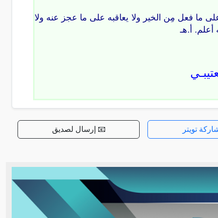
ى ما فعل مِن الخير ولا يعاقبه على ما عجز عنه ولا
أعلم. أ.هـ
تيبـي
اركة تويتر
📧 إرسال لصديق