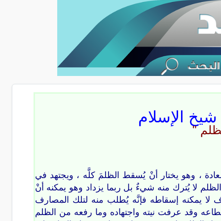
شيخ الإسلام
ظلم "
دة ، وهو يختار أنْ يُسقط الظلمَ كلَّه ، ويجتهد في
ظلم لا يُترك منه شيءٌ بل ربما يزداد وهو يمكنه أنْ
 يمكنه إسقاطه فإنَّه يُطلب منه لتلك المصارف
قطاعه وقد عرفت نيته واجتهاده وما رفعه من الظلم