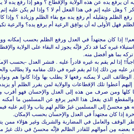
أن يرفع يده عن هذه الولاية والإقطاع ؟ وهو إذا رفع يده لا ي
ذكر ؟ وهل عليه إثم في هذا الفعل أم لا ؟ وإذا لم يكن عليه إثم
فع الظلم وتقليله أم رفع يده مع بقاء الظلم وزيادة ؟ وإذا كانت
لظلم فهل الأولى له أن يوافِق الرعية أم يرفع يده؟ والرعية تكر
َعم!! إذا كان مجتهداً في العدل ورفع الظلم بحسب إمكانه وولا
ستيلاء غيره كما قد ذكر فإنَّه يجوز له البقاء على الولاية وال
 تركه بما هو أفضل منه.
باً!! إذا لم يقم به غيره قادراً عليه . فنشر العدل -بحسب ا
در عليه مِن ذلك إذا لم يقم غيره في ذلك مقامه ولا يطالب والح
الوظائف التي لا يمكنه رفعها لا يطلب بها وإذا كانوا هم ونوابه
إليهم أعطوا تلك الإقطاعات والولاية لمن يقرر الظلم أو يزيده
ا كلها ومن صرف من هذه إلى العدل والإحسان فهو أقرب مِن 
والمقطع الذي يفعل هذا الخير يرفع عن المسلمين ما أمكنه مِ
 هو محسنٌ إلى المسلمين غيرُ ظالمٍ لهم يثاب ولا إثم عليه فيما
لآخرة إذا كان مجتهداً في العدل والإحسان بحسب الإمكان.
ظر الوقف والعامل في المضاربة والشريك وغير هؤلاء ممن يتصرف
ء بعضه مِن أموالهم للقادر الظالم فإنَّه محسنٌ في ذلك غيرُ