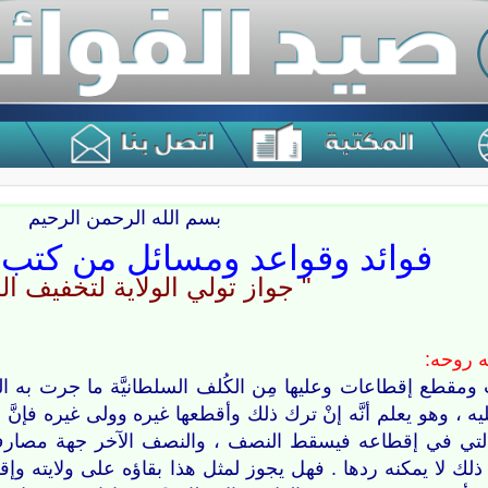
بسم الله الرحمن الرحيم
فوائد وقواعد ومسائل من كتب 
" جواز تولي الولاية لتخفيف ال
 روحه:
ومقطع إقطاعات وعليها مِن الكُلف السلطانيَّة ما جرت به العا
، وهو يعلم أنَّه إنْ ترك ذلك وأقطعها غيره وولى غيره فإنَّ ال
ي في إقطاعه فيسقط النصف ، والنصف الآخر جهة مصارف لا
ك لا يمكنه ردها . فهل يجوز لمثل هذا بقاؤه على ولايته وإ