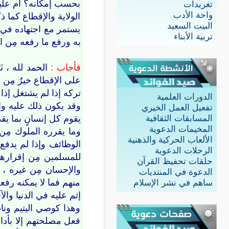
بحسب إمكانه؟ أم عليه 
تغريدات
واحة الأدب
الولاية والإقطاع كما 
البيت السعيد
يستمر مع اجتهاده في ر
تربية الأبناء
به ورفع ما رفعه مِن ا
فأجاب :
الحمد لله ، ن
على الإقطاع خيرٌ مِن ا
تركه إذا لم يشتغل إذا
الدورات العلمية
وقد يكون ذلك عليه واج
تفعيل العمل الخيري
يقوم كل إنسانٍ بما يق
المسابقات الثقافية
المخيمات الدعوية
وما يقرره الملوك مِن 
الألعاب الحركية والذهنية
الوظائف وإذا لم يدفع 
الرحلات الدعوية
للمسلمين مِن إقراره
حلقات تحفيظ القرآن
والإحسان مِن غيره ، 
الدعوة في المنتديات
منهم فما لا يمكنه رفعه
ساهم في نشر الإسلام
إثم عليه في الدنيا وا
وهذا كوصي اليتيم ونا
فعل مصلحتهم إلا بأدا