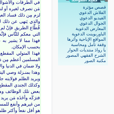
في الطرقات والأشوال و
قصص مؤثرة
مَن تصرف لغيره أو لنف
الفلاش الدعوي
لزم مِن ذلك فساد الع
الفيديو الدعوي
والذي يَنهى عن ذلك لئ
الجوال الدعوي
قُطَّاع الطريق فإنْ ل
المعارض الدعوية
التي معكم للنَّاس فإن
الباوربوينت الدعوية
المواقع الإباحية وأثرها
فهذا مما لا يشير به ع
وقفة تأمل ومحاسبة
بحسب الإمكان.
يا روادَ منتديات الحوار
فهذا المتولي المقطع 
الشرح الفقهي المصور
المسلمين أعظم مِن ذلك
مكتبة الصور
ولا ضمان في الدنيا وال
وهذا بمنـزلة وصي اليت
ويريد الظلم فولايته جا
وكذلك الجندي المقطع ا
بعض تلك الوظائف وهذا
فترَكَه وأخَذَه مَن ير
من غيرهم وأنفع للمسل
هو أقل نفعاً وأكثر ظلماً