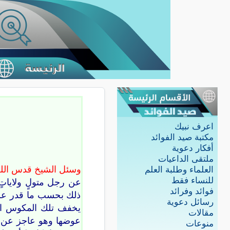
اعرف نبيك
مكتبة صيد الفوائد
أفكار دعوية
ملتقى الداعيات
وسئل الشيخ قدس الله
العلماء وطلبة العلم
للنساء فقط
عن رجل متولٍ ولاياتٍ 
فوائد وفرائد
ذلك بحسب ما قدر عليه 
رسائل دعوية
يخفف تلك المكوس الت
مقالات
عوضها وهو عاجز عن ذل
منوعات