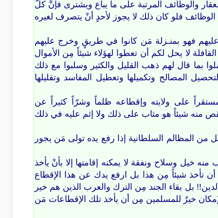
ار والوظائف المرتبة على ما يباع ويشترى فإنَّ كلَّ
الوظائف فلو كان ذلك لا يجوز لأحدٍ أنْ يتصرف لغيره
 عليهم فهو بمنـزلة مَن كانوا في طريقٍ وخرج عليهم
قافلة لا يحل لكم أن تعطوا لهؤلاء شيئاً مِن الأموال
لوا بما قال لهم ذهب القليل والكثير وسلبوا مع ذلك
 لتحصيل المصالح وتكميلها وتعطيل المفاسد وتقليلها
راً على ولايته وإقطاعه ظلماً وشرّاً كثيراً عن
نقص منه شيئاً هو مثاب على ذلك ولا إثم عليه في ذلك
ل من المظالم السلطانية إذا رفع يده تولى مَن يجور
نه خيل وسلاح ونفقة لا يمكنه إقامتها إلا بأنْ يأخذ
ن تأخذ شيئاً مِن هذا بل ارفع يدك عن هذا الإقطاع
 الدين!! بل بقاء الجند مِن الترك والعرب الذين هم خير
ن خيرٌ للمسلمين مِن أن يأخذ تلك الإقطاعات مَن