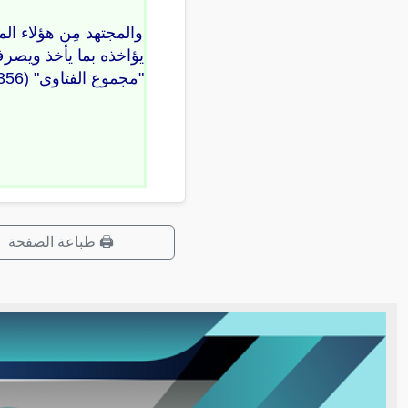
والمجتهد مِن هؤلاء ال
يؤاخذه بما يأخذ ويصرف
"مجموع الفتاوى" (30/356-360)
🖨️ طباعة الصفحة