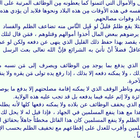
الأموال التي ائتمنوا كما يعطونه مِن الوظائف المرتبة على العق
سه في هذه الأوقات مِن هذه البلاد ونحوها فلابد أن يؤدي هذه 
باد وفوات مصالحهم.
لا يقع ظلمٌ قليلٌ لو قَبِل النَّاس منه تضاعف الظلم والفساد
م يرضوهم ببعض المال أخذوا أموالهم وقتلوهم ، فمَن قال لتلك ال
َّه يقصد بهذا حفظ ذلك القليل الذي ينهى عن دفعه ولكن لو عم
اقلٌ فضلاً أنْ تأتيَ به الشرائع فإنَّ الله تعالى بعث الرسل
الذي يدفع بما يوجد مِن الوظائف ويصرف إلى مَن نسبه مستق
 ، ولا يمكنه دفعه إلا بذلك ، إذا رفع يده تولى مَن يقره ولا ي
آخرة.
يم وناظر الوقف الذي لا يمكنه إقامة مصلحتهم إلا بدفع ما يوص
ئزة ولا إثم عليه فيما يدفعه بل قد تجب عليه هذه الولاية.
لذي يخفف الوظائف عن بلاده ولا يمكنه دفعها كلها لأنه يطلب م
 مع هذا ينفع المسلمين في الجهاد ، فإذا قيل له لا يحل لك أ
يد الظلم ولا ينفع المسلمين كان هذا القائل مخطئاً جاهلاً بحقائق
مين وأقرب للعدل على إقطاعهم مع تخفيف الظلم بحسب الإمكا
 .