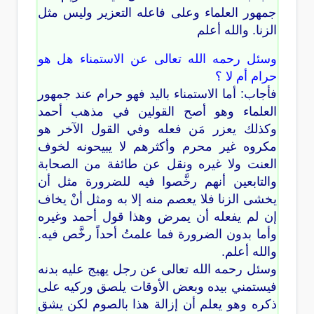
جمهور العلماء وعلى فاعله التعزير وليس مثل
الزنا. والله أعلم
وسئل رحمه الله تعالى عن الاستمناء هل هو
حرام أم لا ؟
فأجاب: أما الاستمناء باليد فهو حرام عند جمهور
العلماء وهو أصح القولين في مذهب أحمد
وكذلك يعزر مَن فعله وفي القول الآخر هو
مكروه غير محرم وأكثرهم لا يبيحونه لخوف
العنت ولا غيره ونقل عن طائفة من الصحابة
والتابعين أنهم رخَّصوا فيه للضرورة مثل أن
يخشى الزنا فلا يعصم منه إلا به ومثل أنْ يخاف
إن لم يفعله أن يمرض وهذا قول أحمد وغيره
وأما بدون الضرورة فما علمتُ أحداً رخَّص فيه.
والله أعلم.
وسئل رحمه الله تعالى عن رجل يهيج عليه بدنه
فيستمني بيده وبعض الأوقات يلصق وركيه على
ذكره وهو يعلم أن إزالة هذا بالصوم لكن يشق