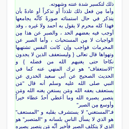
ذلك لتكسير شدة عنته وشهوته.
وأما مِن فعل ذلك تلذذاً أو تذكراً أو عادةً بأن
يتذكر في حال استمنائه صورةً كأنَّه يجامعها
فهذا كله محرم لا يقول به أحمد ولا غيره ، وقد
أوجب فيه بعضهم الحد ، والصبر عن هذا مِن
الواجبات لا مِن المستحبات ، وأما الصبر عن
المحرمات فواجب وإن كانت النفس تشتهيها
وتهواها قال تعالى { وليستعفف الذين لا يجدون
نكاحا حتى يغنيهم الله من فضله } و
"الاستعفاف" هو ترك المنهي عنه كما في
الحديث الصحيح عن أبى سعيد الخدري عن
النبي صلى الله عليه وسلم أنه قال "مَن
يستعفف يعفه الله ومَن يستغنِ يغنه الله ومَن
يتصبر يصبره الله وما أعطي أحدٌ عطاء خيراً
وأوسع مِن الصبر"
فـ"المستغني" لا يستشرف بقلبه و "المستعف"
هو الذي لا يسأل الناس بلسانه و "المتصبر" هو
الذي لا يتكلف الصبر فأخبر أنَّه مَن يتصبر يصبره