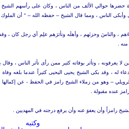
ة حضرها حوالي الألف من الناس ، وكان على رأسهم الشي
أبكى الناس ، ومما قال الشيخ – حفظه الله – " أن الملوك لا
َهم ، والناسَ وحزنَهم ، وأهلَه وتأثرَهم علِم أي رجل كان ، 
 منه .
 لا يعرفونه ، وتأثر بوفاته كثير ممن رأى تأثر الناس ، وقا
دعاء له ، وقد بكى الشيخ يحيى اليحيى كثيراً عندما بلغه وفاة
ويلي – وهو من زملاء الشيخ رامز في الحفظ - عن إكمالها ، و
امز عنده مقبولة .
شيخ رامزاً وأن يعفوَ عنه وأن يرفع درجته في المهديين .
وكتبه