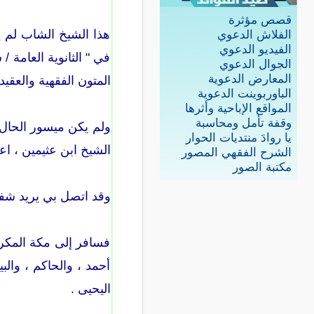
قصص مؤثرة
هذا الشيخ الشاب لم ي
الفلاش الدعوي
الفيديو الدعوي
في " الثانوية العامة 
الجوال الدعوي
المعارض الدعوية
المتون الفقهية والعقيدي
الباوربوينت الدعوية
المواقع الإباحية وأثرها
وقفة تأمل ومحاسبة
ولم يكن ميسور الحال ،
يا روادَ منتديات الحوار
الشيخ ابن عثيمين ، اعتذ
الشرح الفقهي المصور
مكتبة الصور
وقد اتصل بي يريد شفا
فسافر إلى مكة المكرم
أحمد ، والحاكم ، والب
اليحيى .