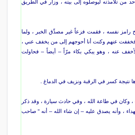
حد من تلامذته ليوصلوه إلى بيته ، وزار في الطريق
يخ رامز نفسه ، فقمت فزعاً غير مصدِّق الخبر ، ولما
فخففت عنهم وكنت أنا أحوجهم إلى من يخفف عني ،
خفف عنه ، وهو يبكي بكاء مرّاً – أيضاً – فحاولت
ا نتيجة كسر في الرقبة ونزيف في الدماغ .
ت وفاته في شهر عظيم – وهو رمضان – وفي ليلة الجمعة – 12 رمضان 1424 - ، وكان في طاعة الله ، وفي حادث سيارة ، وقد ذكر
اء ، وأنه يصدق عليه – إن شاء الله – أنه " صاحب