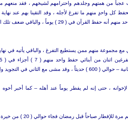
 عجباً من همتهم وجلدهم واحترامهم لشيخهم ، فقد منعهم من
فظ كل واحدٍ منهم ما تفرغ لأجله ، وقد التقينا بهم عند نه
الفترة فكان أن قال واحد منهم أنه حفظ القرآن 
 مع مجموعة منهم ممن يستطيع التفرغ ، والباقي يأتيه في نهاية 
مشى مع الثاني في التجويد والتلاوة .
إخوانه ، حتى إنه لم يفطر يوماً عند أهله – كما أخبر أخ
ر صباحاً قبل رمضان فجاء حوالي ( 20 ) من خيرة من تحب أن ترى من الشباب .