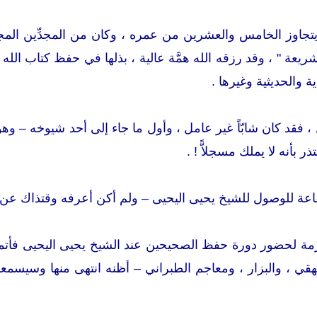
تجاوز الخامس والعشرين من عمره ، وكان من المجدِّين المجت
/ شريعة " ، وقد رزقه الله همَّة عالية ، بذلها في حفظ كتاب ا
ة والحديثية وغيرها .
 فقد كان شابّاً غير عامل ، وأول ما جاء إلى أحد شيوخه – وهو
ر بأنه لا يملك مسجلاًّ ! .
عة للوصول للشيخ يحيى اليحيى – ولم أكن أعرفه وقتذاك عن قر
ة لحضور دورة حفظ الصحيحين عند الشيخ يحيى اليحيى فأتمهما 
يهقي ، والبزار ، ومعاجم الطبراني – أظنه انتهى منها وسيسمع