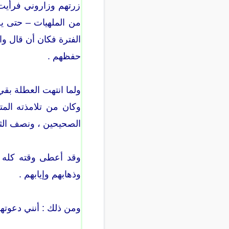
زرتهم وزاروني فرأيت
من الملهيات – حتى يح
حفظهم .
ولما انتهت العطلة بقي
الصحيحين ، ونصف الثانية – حوالي ( 600 ) حديثاً ، وقد 
وقد أعطى وقته كله ل
وذهابهم وإيابهم .
ومن ذلك : أنني دعوتهم مرة للإفطا