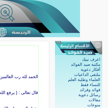
اعرف نبيك
مكتبة صيد الفوائد
أفكار دعوية
ملتقى الداعيات
الحمد لله رب العالمين
العلماء وطلبة العلم
للنساء فقط
فوائد وفرائد
قال تعالى : { يرفع الله
رسائل دعوية
مقالات
منوعات