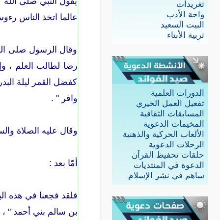
يقول النبي صلى الله ع
تغريدات
واحة الأدب
عالما اتخذ الناس رءوسا
البيت السعيد
تربية الأبناء
وقال الرسول صلى الله
رضا لطالب العلم ، وإ
كفضل القمر ليلة البدر 
الدورات العلمية
وافر " .
تفعيل العمل الخيري
المسابقات الثقافية
المخيمات الدعوية
وقال عليه الصلاة والسل
الألعاب الحركية والذهنية
الرحلات الدعوية
حلقات تحفيظ القرآن
أمّا بعد :
الدعوة في المنتديات
ساهم في نشر الإسلام
فلقد فجعنا في هذه البل
بن سالم بني أحمد " ، 