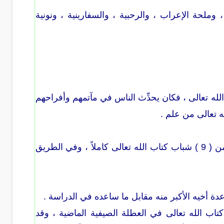
وملحة الإعراب ، والرحبية ، والسفارينية ، ونونية
لله تعالى ، فكان يحدِّث الناس في مآتمهم وأفراحهم
ه تعالى من علم .
وبسببه اهتدى شباب كثر ، وخرجت الملهيات من بيت أهله ، وحفظ على يديه أكثر من ( 9 ) شباب كتاب الله تعالى كاملاً ، وفي الطريق
دة أخيه الأكبر منه مقابل ما ساعده في الدراسة .
اب الله تعالى في العطلة الصيفية الماضية ، وقد