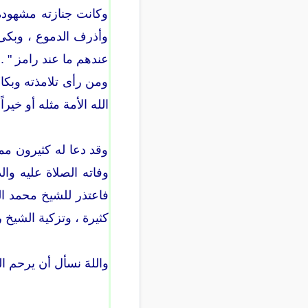
وكانت جنازته مشهود
وأذرف الدموع ، وبكى و
عندهم ما عند رامز " .
ومن رأى تلامذته وبكاء
الله الأمة مثله أو خيراً
وقد دعا له كثيرون ممن
وفاته الصلاة عليه وال
فاعتذر للشيخ محمد الر
كثيرة ، وتزكية الشيخ ر
واللهَ نسأل أن يرحم ال