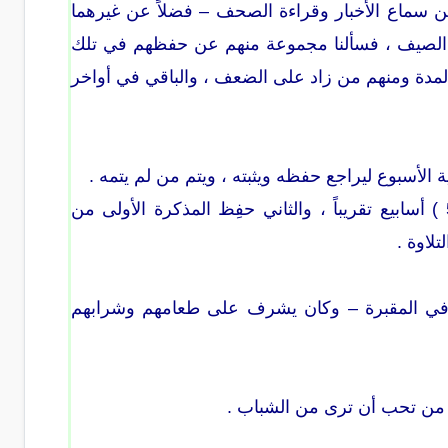
 سماع الأخبار وقراءة الصحف – فضلاً عن غيرهما
اية الصيف ، فسألنا مجموعة منهم عن حفظهم في تلك
في ( 29 ) يوماً ، والباقي ضعف تلك المدة ومنهم من زاد على الضعف ، والباقي في أواخر
الأسبوع ليراجع حفظه ويثبته ، ويتم من لم يتمه .
وكان من تلامذته المتفرغين اثنان من أبنائي حفظ واحد منهم ( 7 ) أجزاء في ( 5 ) أسابيع تقريباً ، والثاني حفِظ المذكرة الأولى من
وه في المقبرة – وكان يشرف على طعامهم وشرابهم