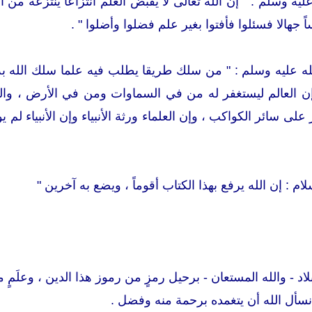
ليه وسلم : " إن الله تعالى لا يقبض العلم انتزاعا ينتزعه من ا
ً جهالا فسئلوا فأفتوا بغير علم فضلوا وأضلوا " .
 عليه وسلم : " من سلك طريقا يطلب فيه علما سلك الله به 
ن العالم ليستغفر له من في السماوات ومن في الأرض ، والح
على سائر الكواكب ، وإن العلماء ورثة الأنبياء وإن الأنبياء لم ي
ام : إن الله يرفع بهذا الكتاب أقوماً ، ويضع به آخرين "
اد - والله المستعان - برحيل رمزٍ من رموز هذا الدين ، وعلَمٍ من
نسأل الله أن يتغمده برحمة منه وفضل .