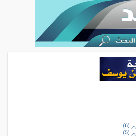
(6)
(5)