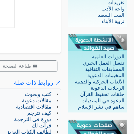
تغريدات
واحة الأدب
البيت السعيد
تربية الأبناء
الدورات العلمية
تفعيل العمل الخيري
🖨️ طباعة الصفحة
المسابقات الثقافية
المخيمات الدعوية
الألعاب الحركية والذهنية
📌 روابط ذات صلة
الرحلات الدعوية
كتب وبحوث
حلقات تحفيظ القرآن
مقالات دعوية
الدعوة في المنتديات
مقالات اقتصادية
ساهم في نشر الإسلام
كيف تترجم
دورة في الترجمة
قرأت لك
لطائف الكتاب العزيز