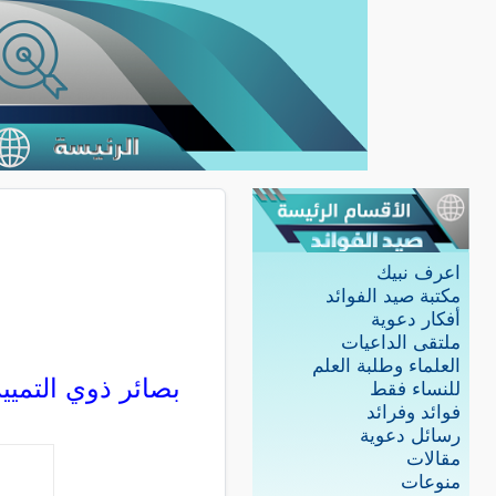
اعرف نبيك
مكتبة صيد الفوائد
أفكار دعوية
ملتقى الداعيات
العلماء وطلبة العلم
بصائر ذوي التمييز
للنساء فقط
فوائد وفرائد
رسائل دعوية
مقالات
منوعات