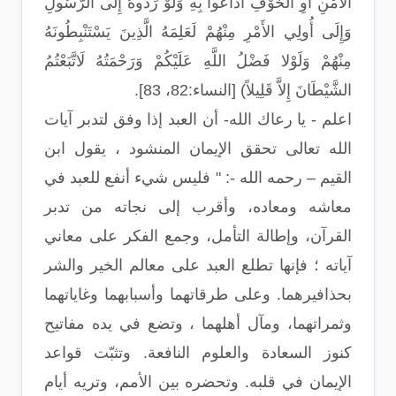
الْأَمْنِ أَوِ الْخَوْفِ أَذَاعُوا بِهِ وَلَوْ رَدُّوهُ إِلَى الرَّسُولِ
وَإِلَى أُولِي الأَمْرِ مِنْهُمْ لَعَلِمَهُ الَّذِينَ يَسْتَنْبِطُونَهُ
مِنْهُمْ وَلَوْلا فَضْلُ اللَّهِ عَلَيْكُمْ وَرَحْمَتُهُ لَاتَّبَعْتُمُ
الشَّيْطَانَ إِلاَّ قَلِيلاً) [النساء:82، 83].
اعلم - يا رعاك الله- أن العبد إذا وفق لتدبر آيات
الله تعالى تحقق الإيمان المنشود ، يقول ابن
القيم – رحمه الله -: " فليس شيء أنفع للعبد في
معاشه ومعاده، وأقرب إلى نجاته من تدبر
القرآن، وإطالة التأمل، وجمع الفكر على معاني
آياته ؛ فإنها تطلع العبد على معالم الخير والشر
بحذافيرهما. وعلى طرقاتهما وأسبابهما وغاياتهما
وثمراتهما، ومآل أهلهما ، وتضع في يده مفاتيح
كنوز السعادة والعلوم النافعة. وتثبّت قواعد
الإيمان في قلبه. وتحضره بين الأمم، وتريه أيام