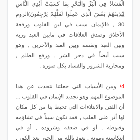
الْفَسَادُ فِي الْبَرِّ وَالْبَحْرِ بِمَا كَسَبَتْ أَيْدِي النَّاسِ
لِيُذِيقَهُمْ بَعْضَ الَّذِي عَمِلُوا لَعَلَّهُمْ يَرْجِعُونَ)الروم
30 , فالإيمان سبب في لين القلوب ورفعة
الأخلاق وصدق العلاقات في مابين العبد وربه
وبين العبد ونفسه وبين العبد والآخرين , وهو
سبب أيضاً في دحر الشر , ورفع الظلم ,
ومحاربة الشرور والفساد بكل صوره .
4/
ومن الأسباب التي جعلتنا نتحدث عن هذا
الموضوع المهم وهو تجديد الإيمان في القلوب ...
أن الفتن والابتلاءات التي تحيط بنا من كل مكان
لها أثر على القلب , فقد تكون سبباً في تشاؤمه
وقنوطه , أو في ضعفه وشروده , أو في
انتكاسته وموته . نعوذ بالله من الحور بعد الكور ,