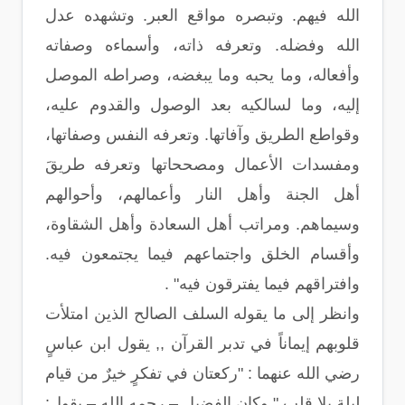
الله فيهم. وتبصره مواقع العبر. وتشهده عدل
الله وفضله. وتعرفه ذاته، وأسماءه وصفاته
وأفعاله، وما يحبه وما يبغضه، وصراطه الموصل
إليه، وما لسالكيه بعد الوصول والقدوم عليه،
وقواطع الطريق وآفاتها. وتعرفه النفس وصفاتها،
ومفسدات الأعمال ومصححاتها وتعرفه طريقَ
أهل الجنة وأهل النار وأعمالهم، وأحوالهم
وسيماهم. ومراتب أهل السعادة وأهل الشقاوة،
وأقسام الخلق واجتماعهم فيما يجتمعون فيه.
وافتراقهم فيما يفترقون فيه" .
وانظر إلى ما يقوله السلف الصالح الذين امتلأت
قلوبهم إيماناً في تدبر القرآن ,, يقول ابن عباسٍ
رضي الله عنهما : "ركعتان في تفكرٍ خيرٌ من قيام
ليلة بلا قلب " وكان الفضيل – رحمه الله – يقول: