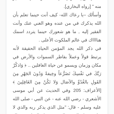
منه " [رواه البخاري].
وأسألك –يا رعاك الله- كيف أنت حينما تعلم بأن
الله يذكرك في من عنده وهو الغني عنك وأنت
الفقير إليه , ما هو شعورك حينما يتردد اسمك
هنااااك في عالم الملكوت الأعلى .
في ذكر الله يجد المؤمن الحياة الحقيقة لأنه
يرتبط قولاً وعملاً بفاطر السموات والأرض في
مكان وزمان ويسمو عن حياة الغافلين .. ﴿ وَاذكُرْ
رَبَّكَ في نَفْسِكَ تَضَرُّعاً وخِيفةً وَدُونَ الجَهْرِ مِنَ
القَولِ بالغُدُوِّ والآصَال وَلا تَكُنْ مِنَ الغَافِلِينَ ﴾
[الأعراف: 205 وفي الحديث عن أبي موسى
الأشعري - رضي الله عنه - عن النبي - صلى الله
عليه وسلم - قال: "مثل الذي يذكر ربه والذي لا