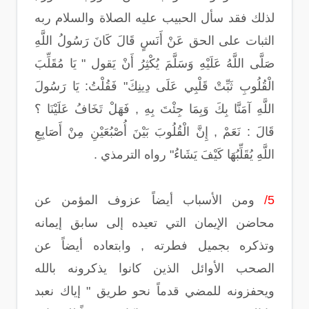
لذلك فقد سأل الحبيب عليه الصلاة والسلام ربه
الثبات على الحق عَنْ أَنَسٍ قَالَ كَانَ رَسُولُ اللَّهِ
صَلَّى اللَّهُ عَلَيْهِ وَسَلَّمَ يُكْثِرُ أَنْ يَقول " يَا مُقَلِّبَ
الْقُلُوبِ ثَبِّتْ قَلْبِي عَلَى دِينِكَ" فَقُلْتُ: يَا رَسُولَ
اللَّهِ آمَنَّا بِكَ وَبِمَا جِئْتَ بِهِ , فَهَلْ تَخَافُ عَلَيْنَا ؟
قَالَ : نَعَمْ , إِنَّ الْقُلُوبَ بَيْنَ أُصْبُعَيْنِ مِنْ أَصَابِعِ
اللَّهِ يُقَلِّبُهَا كَيْفَ يَشَاءُ" رواه الترمذي .
5/
ومن الأسباب أيضاً عزوف المؤمن عن
محاضن الإيمان التي تعيده إلى سابق إيمانه
وتذكره بجميل فطرته , وابتعاده أيضاً عن
الصحب الأوائل الذين كانوا يذكرونه بالله
ويحفزونه للمضي قدماً نحو طريق " إياك نعبد