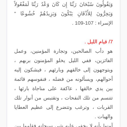
وَيَقُولُونَ سُبْحَانَ رَبِّنَا إِن كَانَ وَعْدُ رَبِّنَا لَمَفْعُولاً
وَيَخِرُّونَ لِلأَذْقَانِ يَبْكُونَ وَيَزِيدُهُمْ خُشُوعًا "
الإسراء : 107-109 .
7/ قيام الليل .
هو دأب الصالحين، وتجارة المؤمنين، وعمل
الفائزين، ففي الليل يخلو المؤمنون بربهم ،
ويتوجهون إلى خالقهم وبارئهم ، فيشكون إليه
أحوالهم، ويسألونه من فضله ، فنفوسهم قائمة
بين يدي خالقها ، عاكفة على مناجاة بارئها ،
تتنسم من تلك النفحات ، وتقتبس من أنوار تلك
القربات ، وترغب وتتضرع إلى عظيم العطايا
والهبات .
آمنوا بأنه لا يخفى عليه شي سبحانه فقاموا بين