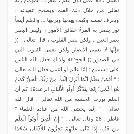
العمل ، فلا عمل دون علم ، فيعرف المؤمن ربه
تعالى من خلال ذلك العلم ويصحح عقيدته ،
ويعرف نفسه وكيف يهذبها ويربيها ,,, والعلم أيضاً
نور يبصر به المرءُ حقائق الأمور ، وليس البصر
بصر العين ، ولكن بصر القلوب ، قال تعالى : ((
فإنَّها لا تعمى الأبصار ولكن تعمى القلوب التي
في الصدور )) الحج:46 ولذلك جعل الله الناس
على قسمين : إمَّا عالم أو أعمى فقال الله تعالى
: " أَفَمَنْ يَعْلَمُ أَنَّمَا أُنْزِلَ إِلَيْكَ مِنْ رَبِّكَ الْحَقُّ كَمَنْ
هُوَ أَعْمَىٰ ۚ إِنَّمَا يَتَذَكَّرُ أُولُو الْأَلْبَابِ الرعد:19 كم أن
العلم يورث الخشية من الله تعالى : قال الله
تعالى : " إنَّما يخشى الله من عباده العلماء "
فاطر : 28 وقال تعالى : " إِنَّ الَّذِينَ أُوتُواْ الْعِلْمَ
مِن قَبْلِهِ إِذَا يُتْلَى عَلَيْهِمْ يَخِرُّونَ لِلأَذْقَانِ سُجَّدًا