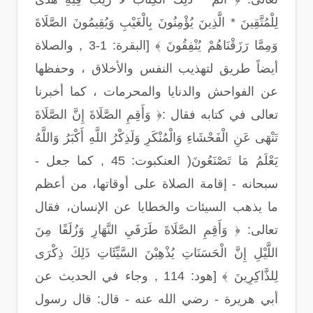
لِلْمُتَّقِينَ * الَّذِينَ يُؤْمِنُونَ بِالْغَيْبِ وَيُقِيمُونَ الصَّلَاةَ
وَمِمَّا رَزَقْنَاهُمْ يُنْفِقُونَ ﴾ [البقرة: 1-3 , والصلاة
أيضاً طريق لتهذيب النفس والأخلاق ، وحفظها
عن الفواحش والدنايا والمحرمات ، كما أخبرنا
تعالى في كتابه فقال :﴿ وَأَقِمِ الصَّلَاةَ إِنَّ الصَّلَاةَ
تَنْهَى عَنِ الْفَحْشَاءِ وَالْمُنْكَرِ وَلَذِكْرُ اللَّهِ أَكْبَرُ وَاللَّهُ
يَعْلَمُ مَا تَصْنَعُونَ( العنكبوت: 45 , كما جعل -
سبحانه - إقامة الصلاة على أوقاتها، من أعظم
ما يذهب السيئات والخطايا عن الإنسان، فقال
تعالى: ﴿ وَأَقِمِ الصَّلَاةَ طَرَفَيِ النَّهَارِ وَزُلَفًا مِنَ
اللَّيْلِ إِنَّ الْحَسَنَاتِ يُذْهِبْنَ السَّيِّئَاتِ ذَلِكَ ذِكْرَى
لِلذَّاكِرِينَ ﴾ [هود: 114 , وجاء في الحديث عن
أبي هريرة - رضي الله عنه - قال: قال رسول