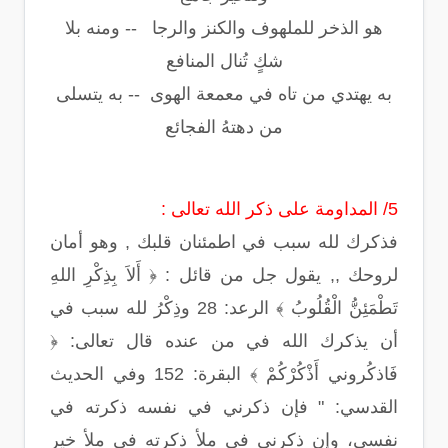
هو الذخر للملهوف والكنز والرجا -- ومنه بلا
شكٍ تُنال المنافع
به يهتدي من تاه في معمعة الهوى -- به يتسلى
من دهتهُ الفجائع
5/ المداومة على ذكر الله تعالى :
فذكرك لله سبب في اطمئنان قلبك , وهو أمان
لروحك ,, يقول جل من قائل : ﴿ أَلاَ بِذِكْرِ اللهِ
تَطْمَئِنُّ الْقُلُوبُ ﴾ الرعد: 28 وذِكْرُ لله سبب في
أن يذكرك الله في من عنده قال تعالى: ﴿
فَاذكُروني أَذْكُرْكُمْ ﴾ البقرة: 152 وفي الحديث
القدسي: " فإن ذكرني في نفسه ذكرته في
نفسي، وإن ذكرني في ملأ ذكرته في ملأ خير