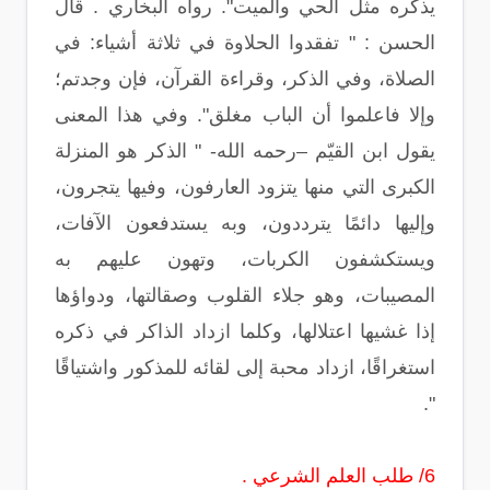
يذكره مثل الحي والميت". رواه البخاري . قال
الحسن : " تفقدوا الحلاوة في ثلاثة أشياء: في
الصلاة، وفي الذكر، وقراءة القرآن، فإن وجدتم؛
وإلا فاعلموا أن الباب مغلق". وفي هذا المعنى
يقول ابن القيّم –رحمه الله- " الذكر هو المنزلة
الكبرى التي منها يتزود العارفون، وفيها يتجرون،
وإليها دائمًا يترددون، وبه يستدفعون الآفات،
ويستكشفون الكربات، وتهون عليهم به
المصيبات، وهو جلاء القلوب وصقالتها، ودواؤها
إذا غشيها اعتلالها، وكلما ازداد الذاكر في ذكره
استغراقًا، ازداد محبة إلى لقائه للمذكور واشتياقًا
".
6/ طلب العلم الشرعي .