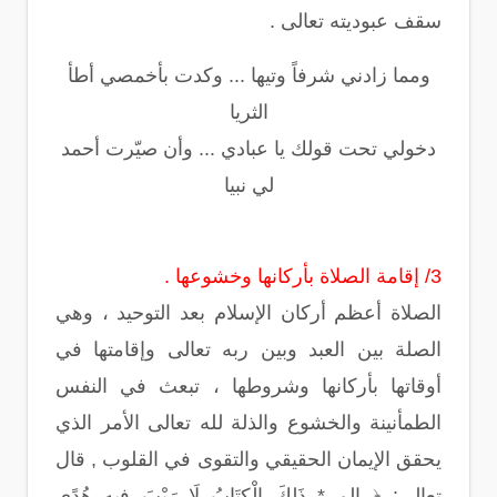
سقف عبوديته تعالى .
ومما زادني شرفاً وتيها ... وكدت بأخمصي أطأ
الثريا
دخولي تحت قولك يا عبادي ... وأن صيّرت أحمد
لي نبيا
3/ إقامة الصلاة بأركانها وخشوعها .
الصلاة أعظم أركان الإسلام بعد التوحيد ، وهي
الصلة بين العبد وبين ربه تعالى وإقامتها في
أوقاتها بأركانها وشروطها ، تبعث في النفس
الطمأنينة والخشوع والذلة لله تعالى الأمر الذي
يحقق الإيمان الحقيقي والتقوى في القلوب , قال
تعالى: ﴿ الم * ذَلِكَ الْكِتَابُ لَا رَيْبَ فِيهِ هُدًى