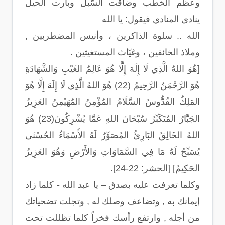
وعظم الخطب وضاقت السُّبل وبارت الحيل
ينادى المنادي فيقول: يا الله
الله .. سلوة الذاكرين ، وأنيس المضطربين ,
وملاذ الخائفين ، وغيّاث المستغيثين .
[هُوَ اللهُ الَّذِي لَا إِلَهَ إِلَّا هُوَ عَالِمُ الغَيْبِ وَالشَّهَادَةِ
هُوَ الرَّحْمَنُ الرَّحِيمُ (22) هُوَ اللهُ الَّذِي لَا إِلَهَ إِلَّا هُوَ
المَلِكُ القُدُّوسُ السَّلَامُ المُؤْمِنُ المُهَيْمِنُ العَزِيزُ
الجَبَّارُ المُتَكَبِّرُ سُبْحَانَ اللهِ عَمَّا يُشْرِكُونَ(23) هُوَ
اللهُ الخَالِقُ البَارِئُ المُصَوِّرُ لَهُ الأَسْمَاءُ الحُسْنَى
يُسَبِّحُ لَهُ مَا فِي السَّمَاوَاتِ وَالأَرْضِ وَهُوَ العَزِيزُ
الحَكِيمُ] [الحشر: 22-24].
وكلما تعرفت عليه بصدق – يا عبد الله - كلما زاد
إيمانك به , وتضاعف وصلك له , وتجلت تضحياتك
من أجله , وارتفع رأسك فخراً كلما تظللت تحت