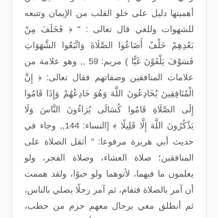
أهميتها دليل على خلو القلب من الإيمان وتتبعه
للشهوات وللغي قال تعالى : " ﴿ فَخَلَفَ مِنْ
بَعْدِهِمْ خَلْفٌ أَضَاعُوا الصَّلَاةَ وَاتَّبَعُوا الشَّهَوَاتِ
فَسَوْفَ يَلْقَوْنَ غَيًّا ) مريم: 59 ,, وهو علامة من
علامات المنافقين وصفاتهم فقال تعالى: ﴿ إِنَّ
الْمُنَافِقِينَ يُخَادِعُونَ اللَّهَ وَهُوَ خَادِعُهُمْ وَإِذَا قَامُوا
إِلَى الصَّلَاةِ قَامُوا كُسَالَى يُرَاءُونَ النَّاسَ وَلَا
يَذْكُرُونَ اللَّهَ إِلَّا قَلِيلًا ﴾ [النساء: 144,, وجاء في
حديث أبي هريرة مرفوعا: " أثقل الصلاة على
المنافقين؛ صلاة العشاء، وصلاة الفجر، ولو
يعلمون ما فيهما، لأتوهما ولو حبوًا، ولقد هممت
أن آمر بالصلاة فتقام، ثم آمر رجلًا يصلي بالناس،
ثم أنطلق معي برجال معهم حزم من حطب،