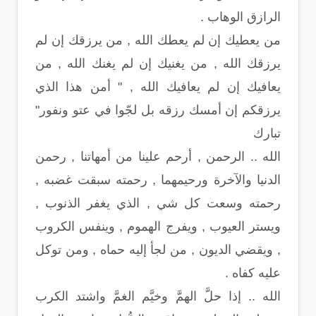
الرازق الوهاب .
من يعطيك إن لم يعطك الله , من يرزقك إن لم
يرزقك الله , من يغنيك إن لم يغنك الله , من
يعافيك إن لم يعافيك الله , " أمن هذا الذي
يرزقكم إن أمسك رزقه بل لجّوا في عتو ونفور"
تبارك
الله .. الرحمن , أرحم علينا من أمهاتنا , رحمن
الدنيا والآخرة ورحيمهما , رحمته سبقت غضبه ,
رحمته وسعت كل شي , الذي يغفر الذنوب ,
ويستر العيوب , ويفرج الهموم , وينفس الكروب
, ويقضي الديون , من لجأ إليه حماه , ومن توكل
عليه كفاه .
الله .. إذا حلَّ الهمَّ وخيَّم الغمَّ واشتد الكرب