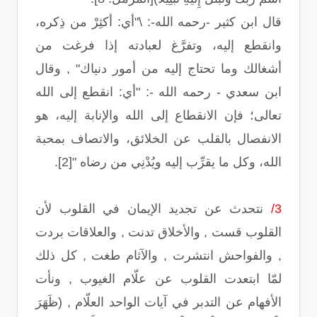
قال ابن كثير -رحمه الله-: \"أي: أكثِرْ من ذِكره،
وانقطع إليه، وتفرَّغ لعبادته إذا فرغت من
أشغالك وما تحتاج إليه من أمور دنياك" , وقال
ابن سعدي - رحمه الله -: "أي: انقطع إلى الله
تعالى؛ فإن الانقطاع إلى الله والإنابة إليه، هو
الانفصال بالقلب عن الخلائق، والاتصاف بمحبة
الله، وكل ما يقرِّب إليه ويُدْنِي من رضاه "[2].
3/
نتحدث عن تجديد الإيمان في القلوب لأن
القلوب قست , والأخلاق تدنت , والعلاقات بردت
, والفواحش انتشرت , والآثام طغت , كل ذلك
لمّا ابتعدت القلوب عن علّام الغيوب , ونأت
الأفهام عن التدبر في آيات الواحد العلّام , (ظَهَرَ