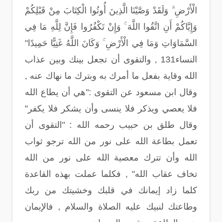
الْأَرْضِ ۗ وَلَقَدْ وَصَّيْنَا الَّذِينَ أُوتُوا الْكِتَابَ مِنْ قَبْلِكُمْ
وَإِيَّاكُمْ أَنِ اتَّقُوا اللَّهَ ۚ وَإِنْ تَكْفُرُوا فَإِنَّ لِلَّهِ مَا فِي
السَّمَاوَاتِ وَمَا فِي الْأَرْضِ ۚ وَكَانَ اللَّهُ غَنِيًّا حَمِيدًا"
النساء131 , والتقوى أن تجعل بينك وبين عذاب
الله وقاية بفعل ما أمرك به وبترك ما نهاك عنه ,
وقال ابن مسعود عن التقوى :"هي أن يطاع الله
فلا يعصي ويذكر فلا ينسى وأن يشكر فلا يكفر"
وقال طلق بن حبيب رحمه الله : "التقوى أن
تعمل بطاعة الله على نور من الله ترجو ثواب
الله وأن تترك معصية الله على نور من الله
تخاف عقاب الله" , فكلما عملت بهذه القاعدة
كلما زاد إيمانك في قلبك وخشيتك من ربك
وطاعتك لنبيك عليه الصلاة والسلام , فالإيمان