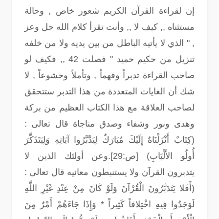
إن لقراءة القرآن الكريم شعور خاص , وحالة
مستثناه ,, كيف لا ,, وأنت تقرأ كلام الله جل وعز
, " الذي لا يأتيه الباطل من بين يديه ولا من خلفه
تنزيل من حكيم حميد " فصلت 42 ,, فكيف لو
صاحب القراءة تدبراً وفهماً , وتأملاً وخشوعاً , لا
شك أن الغايات المتعددة من هذا التدبر ستتحقق
لصاحب العلاقة مع هذا الكتاب العظيم من بركة
وهدى ونور وشفاء وصدق مناجاة قال تعالى :
(كِتَابٌ أَنْزَلْنَاهُ إِلَيْكَ مُبَارَكٌ لِيَدَّبَّرُوا آيَاتِهِ وَلِيَتَذَكَّرَ
أُولُو الأَلْبَابِ) [ص:29].وعن أولئك الذين لا
يتدبرون القرآن ولا يستنبطون معانيه قال تعالى :
(أَفَلا يَتَدَبَّرُونَ الْقُرْآنَ وَلَوْ كَانَ مِنْ عِنْدِ غَيْرِ اللَّهِ
لَوَجَدُوا فِيهِ اخْتِلافاً كَثِيراً * وَإِذَا جَاءَهُمْ أَمْرٌ مِنَ