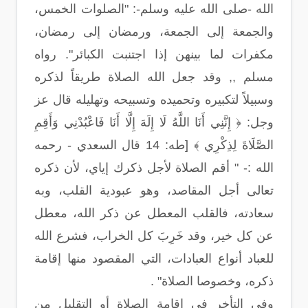
الله -صلى الله عليه وسلم-: "الصلوات الخمس،
والجمعة إلى الجمعة، ورمضان إلى رمضان،
مكفرات لما بينهن إذا اجتنبت الكبائر". رواه
مسلم ,, وقد جعل الله الصلاة طريقاً لذكره
وسبيلاً لتكبيره وتحميده وتسبيحه وتهليله قال عز
وجل: ﴿ إِنَّنِي أَنَا اللَّهُ لَا إِلَهَ إِلَّا أَنَا فَاعْبُدْنِي وَأَقِمِ
الصَّلَاةَ لِذِكْرِي ﴾ [طه: 14 قال السعدي - رحمه
الله :- " أقم الصلاة لأجل ذكرك إياي، لأن ذكره
تعالى أجل المقاصد، وهو عبودية القلب، وبه
سعادته، فالقلب المعطل عن ذكر الله، معطل
عن كل خير، وقد خَرِبَ كل الخراب، فشرع الله
للعباد أنواع العبادات، التي المقصود منها إقامة
ذكره، وخصوصا الصلاة" .
وفي التأخر في إقامة الصلاة أو التقليل من