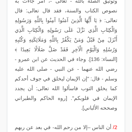
وتوثيق الصلة بالله - تعالى -، أمر جاءت به
نصوص الكتاب والسنة، فقد قال تعالى: قال
تعالى: ﴿ يَا أَيُّهَا الَّذِينَ آمَنُوا آمِنُوا بِاللَّهِ وَرَسُولِهِ
وَالْكِتَابِ الَّذِي نَزَّلَ عَلَى رَسُولِهِ وَالْكِتَابِ الَّذِي
أَنْزَلَ مِنْ قَبْلُ وَمَنْ يَكْفُرْ بِاللَّهِ وَمَلَائِكَتِهِ وَكُتُبِهِ
وَرُسُلِهِ وَالْيَوْمِ الْآخِرِ فَقَدْ ضَلَّ ضَلَالًا بَعِيدًا ﴾
[النساء: 136]. وجاء في الحديث عن ابن عمرو -
رضي الله عنهما - عن النبي - صلى الله عليه
وسلم - قال: "إن الإيمان ليخلق في جوف أحدكم
كما يخلق الثوب فاسألوا الله تعالى: أن يجدد
الإيمان في قلوبكم". [روه الحاكم والطبراني
وصححه الألباني].
2/
أن الناس –إلا من رحم الله- في بعد عن ربهم