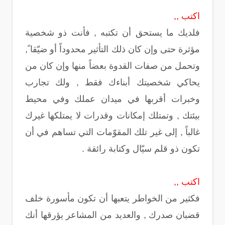
اكتب ,,
فلديك ما يستحق أن تكتبه , فأنت ذو شخصية
مؤثرة حتى وإن كان ذلك التأثير محدوداً أو ضيّقا ً,
وتحمل من صفات القدوة بعضاً منها وإن كان من
يحاكي شخصيتك أبناءك فقط , ولك تجارب
وخبرات أقربها في ميدان عملك وفي محيط
بيئتك , وتمتلك إمكانات وقدرات لا يمتلكها غيرك
غالباً , إلى غير تلك المقوّمات التي تساهم في أن
تكون ذو قلم سيّال وكتابة رائقة .
اكتب ,,
فكثير من الخواطر يتعبها أن تكون مأسورة خلف
قضبان صدرك , والعديد من المشاعر يؤرقها أنك