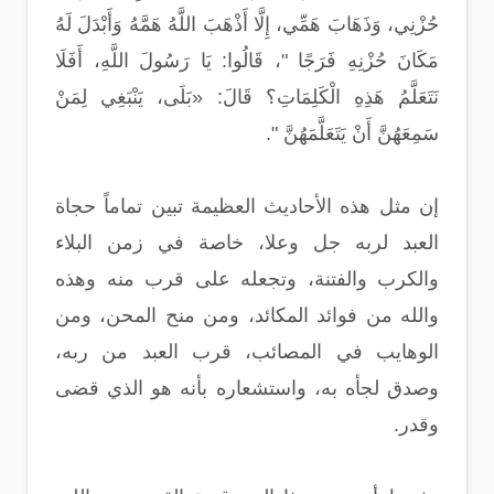
حُزْنِي، وَذَهَابَ هَمِّي، إِلَّا أَذْهَبَ اللَّهُ هَمَّهُ وَأَبْدَلَ لَهُ
مَكَانَ حُزْنِهِ فَرَجًا "، قَالُوا: يَا رَسُولَ اللَّهِ، أَفَلَا
نَتَعَلَّمُ هَذِهِ الْكَلِمَاتِ؟ قَالَ: «بَلَى، يَنْبَغِي لِمَنْ
سَمِعَهُنَّ أَنْ يَتَعَلَّمَهُنَّ ".
إن مثل هذه الأحاديث العظيمة تبين تماماً حجاة
العبد لربه جل وعلا، خاصة في زمن البلاء
والكرب والفتنة، وتجعله على قرب منه وهذه
والله من فوائد المكائد، ومن منح المحن، ومن
الوهايب في المصائب، قرب العبد من ربه،
وصدق لجأه به، واستشعاره بأنه هو الذي قضى
وقدر.