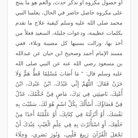
أو حصول مكروه أو تذكر حدث، والغم هو ما ينتج
على مكروه حاصل حاضر في الحال، يعلمنا النبي
محمد صلى الله عليه وسلم كيفية علاج ما تقدم
بكلمات عظيمة، ودعوات جليلة، السعيد فعلاً من
أخذ بها، وزالت بسببها كل مصيبة وبلاء، ففي
مسند الإمام أحمد وصحيح ابن حبان عن عبدالله
بن مسعود رضي الله عنه عن النبي صلى الله
عليه وسلم قال: " مَا أَصَابَ مُسْلِمًا قَطُّ هَمٌّ وَلَا
حَزَنٌ فَقَالَ: اللَّهُمَّ إِنِّي عَبْدُكَ، ابْنُ عَبْدِكَ، ابْنُ
أُمَّتِكَ، نَاصِيَتِي فِي يَدِكَ، مَاضٍ فِيَّ حُكْمُكَ، عَدْلٌ
فِيَّ قَضَاؤُكَ، أَسْأَلُكَ بِكُلِّ اسْمٍ هُوَ لَكَ، سَمَّيْتَ بِهِ
نَفْسَكَ، أَوْ أَنْزَلْتَهُ فِي كِتَابِكَ، أَوْ عَلَّمْتَهُ أَحَدًا مِنْ
خَلْقِكَ، أَوِ اسْتَأْثَرْتَ بِهِ فِي عِلْمِ الْغَيْبِ عِنْدَكَ أَنْ
تَجْعَلَ الْقُرْآنَ رَبِيعَ قَلْبِي، وَنُورَ بَصَرِي، وَجِلَاءَ