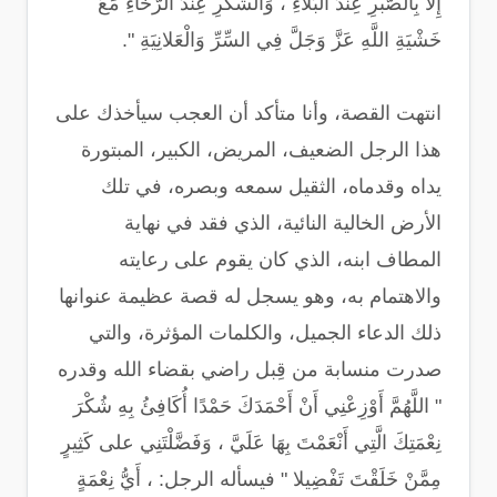
إِلا بِالصَّبْرِ عِنْدَ الْبَلاءِ ، وَالشُّكْرِ عِنْدَ الرَّخَاءِ مَعَ
خَشْيَةِ اللَّهِ عَزَّ وَجَلَّ فِي السِّرِّ وَالْعَلانِيَةِ ".
انتهت القصة، وأنا متأكد أن العجب سيأخذك على
هذا الرجل الضعيف، المريض، الكبير، المبتورة
يداه وقدماه، الثقيل سمعه وبصره، في تلك
الأرض الخالية النائية، الذي فقد في نهاية
المطاف ابنه، الذي كان يقوم على رعايته
والاهتمام به، وهو يسجل له قصة عظيمة عنوانها
ذلك الدعاء الجميل، والكلمات المؤثرة، والتي
صدرت منسابة من قِبل راضي بقضاء الله وقدره
" اللَّهُمَّ أَوْزِعْنِي أَنْ أَحْمَدَكَ حَمْدًا أُكَافِئُ بِهِ شُكْرَ
نِعْمَتِكَ الَّتِي أَنْعَمْتَ بِهَا عَلَيَّ ، وَفَضَّلْتَنِي على كَثِيرٍ
مِمَّنْ خَلَقْتَ تَفْضِيلا " فيسأله الرجل: ، أَيُّ نِعْمَةٍ