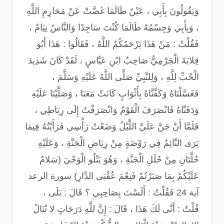
وَيَقُولُونَ بِأَبِي ، عَيْنٌ طَالَمَا غَضَّتْ عَنْ مَحَارِمِ اللَّهِ
، وَبِأَبِي وَجِسْمُهُ طَالَمَا كُنْتَ سَاجِدًا وَالنَّاسُ نِيَامٌ ،
فَقُلْتُ : مَنْ هَذَا يَرْحَمُكُمُ اللَّهُ ، فَقَالُوا : هَذَا أَبُو
قِلابَةَ الْجَرْمِيُّ صَاحِبُ ابْنِ عَبَّاسٍ ، لَقَدْ كَانَ شَدِيدَ
الْحُبِّ لِلَّهِ ، وَلِلنَّبِيِّ صَلَّى اللَّهُ عَلَيْهِ وَسَلَّمَ ،
فَغَسَّلْنَاهُ وَكَفَّنَّاهُ بِأَثْوَابٍ كَانَتْ مَعَنَا ، وَصَلَّيْنَا عَلَيْهِ
وَدَفَنَّاهُ فَانْصَرَفَ الْقَوْمُ وَانْصَرَفْتُ إِلَى رِبَاطِي ،
فَلَمَّا أَنْ جَنَّ عَلَيَّ اللَّيْلُ وَضَعْتُ رَأْسِي فَرَأَيْتُهُ فِيمَا
يَرَى النَّائِمُ فِي رَوْضَةٍ مِنْ رِيَاضِ الْجَنَّةِ ، وَعَلَيْهِ
حُلَّتَانِ مِنْ حُلَلِ الْجَنَّةِ ، وَهُوَ يَتْلُو الْوَحْيَ (سَلامٌ
عَلَيْكُمْ بِمَا صَبَرْتُمْ فَنِعْمَ عُقْبَى الدَّارِ) سورة الرعد
آية 24 فَقُلْتُ : أَلَسْتَ بِصَاحِبِي ؟ قَالَ : بَلَى ،
قُلْتُ : أَنَّى لَكَ هَذَا ، قَالَ : إِنَّ للَّهِ دَرَجَاتٍ لا تُنَالُ