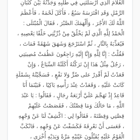
الْغُلامَ الَّذِي أَرْسَلْتَنِي فِي طَلَبِهِ وَجَدْتُهُ بَيْنَ كُثْبَانِ
الرَّمْلِ وَقَدِ افْتَرَسَهُ سَبُعٌ ، فَأَكَلَ لَحْمَهُ ، فَأَعْظَمَ
اللَّهُ لَكَ الأَجْرَ ، وَأَلْهَمَكَ الصَّبْرَ ، فَقَالَ الْمُبْتَلَى :
الْحَمْدُ لِلَّهِ الَّذِي لَمْ يَخْلُقْ مِنْ ذُرِّيَّتِي خَلْقًا يَعْصِيهِ ،
فَيُعَذِّبَهُ بِالنَّارِ ، ثُمَّ اسْتَرْجَعَ وَشَهَقَ شَهْقَةً فَمَاتَ ،
فَقُلْتُ : إِنَّا لِلَّهِ وَإِنَّا إِلَيْهِ رَاجِعُونَ عَظُمَتْ مُصِيبَتِي
، رَجُلٌ مِثْلُ هَذَا إِنْ تَرَكْتُهُ أَكَلَتْهُ السِّبَاعُ ، وَإِنْ
قَعَدْتُ لَمْ أَقْدِرْ على ضُرٍّ وَلا نَفْعٍ ، فَسَجَّيْتُهُ بِشَمْلَةٍ
كَانَتْ عَلَيْهِ ، وَقَعَدْتُ عِنْدَ رَأْسِهِ بَاكِيًا ، فَبَيْنَمَا أَنَا
قَاعِدٌ إِذْ تَهَجَّمَ عَلَيَّ أَرْبَعَةُ رِجَالٍ ، فَقَالُوا : يَا عَبْدَ
اللَّهِ ، مَا حَالُكَ وَمَا قِصَّتُكَ ، فَقَصَصْتُ عَلَيْهِمْ
قِصَّتِي وَقِصَّتَهُ ، فَقَالُوا لِي : اكْشِفْ لَنَا عَنْ وَجْهِهِ
، فَعَسَى أَنْ نَعْرِفَهُ فَكَشَفْتُ عَنْ وَجْهِهِ ، فَانْكَبَّ
الْقَوْمُ عَلَيْهِ يُقَبِّلُونَ عَيْنَيْهِ مَرَّةً وَيَدَيْهِ أُخْرَى ،