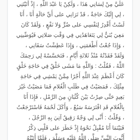
عَلَيَّ مِنْ لِسَانِي هَذَا ، وَلَكِنْ يَا عَبْدَ اللَّهِ ، إِذْ أَتَيْتَنِي
، لِي إِلَيْكَ حَاجَةٌ ، قَدْ تَرَانِي على أَيِّ حَالَةٍ أَنَا ، أَنَا
لَسْتُ أَقْدِرُ لِنَفْسِي على ضُرٍّ وَلا نَفْعٍ ، وَلَقَدْ كَانَ
مَعِيَ بُنَيٌّ لِي يَتَعَاهَدُنِي فِي وَقْتِ صَلاتِي فَيُوَضِّينِي
، وَإِذَا جُعْتُ أَطْعَمَنِي ، وَإِذَا عَطِشْتُ سَقَانِي ،
وَلَقَدْ فَقَدْتُهُ مُنْذُ ثَلاثَةِ أَيَّامٍ ، فَتَحَسَّسْهُ لِي رَحِمَكَ
اللَّهُ ، فَقُلْتُ : وَاللَّهِ مَا مَشَى خَلْقٌ فِي حَاجَةِ خَلْقٍ
كَانَ أَعْظَمَ عِنْدَ اللَّهِ أَجْرًا مِمَّنْ يَمْشِي فِي حَاجَةِ
مِثْلِكَ ، فَمَضَيْتُ فِي طَلَبِ الْغُلامِ فَمَا مَضَيْتُ غَيْرَ
بَعِيدٍ حَتَّى صِرْتُ بَيْنَ كُثْبَانٍ مِنَ الرَّمْلِ ، فَإِذَا أَنَا
بِالْغُلامِ قَدِ افْتَرَسَهُ سَبُعٌ ، وَأَكَلَ لَحْمَهُ فَاسْتَرْجَعْتُ
، وَقُلْتُ : أَنَّى لِي وَجْهٌ رَقِيقٌ آتِيَ بِهِ الرَّجُلَ ،
فَبَيْنَمَا أَنَا مُقْبِلٌ نَحْوَهُ إِذْ خَطَرَ على قَلْبِي ذِكْرُ
أَيُّوبَ النَّبِيِّ صَلَّى اللَّهُ عَلَيْهِ وَسَلَّمَ ، فَلَمَّا أَتَيْتُهُ