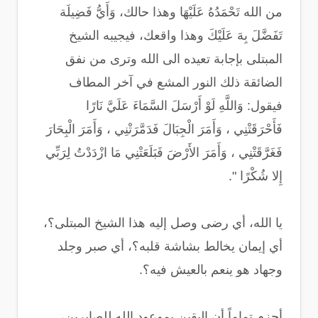
من الله تَحْمَدُهُ عَلَيْهَا وهذا حالك، وَأَيُّ فَضِيلَة
تَفَضَّلَ بِهَ عَلَيْكَ وهذا واقعك، فيجيبه الشيخ
المبتلى بإجابة تعيده الى الله وترى من نفق
الضائقة ذلك النور المشع في آخر المطاف
فيقول: وَاللَّهِ لَوْ أَرْسَلَ السَّمَاءَ عَلَيَّ نَارًا
فَأَحْرَقَتْنِي ، وَأَمَرَ الْجِبَالَ فَدَمَّرَتْنِي ، وَأَمَرَ الْبِحَارَ
فَغَرَّقَتْنِي ، وَأَمَرَ الأَرْضَ فَبَلَعَتْنِي مَا ازْدَدْتُ لِرَبِّي
إِلا شُكْرًا ".
يا الله، أي رضى وصل إليه هذا الشيخ المبتلى؟،
أي إيمان يخالط بشاشة قلبه؟، أي صبر وجلد
وجهاد هو ينعم بالعيش فيه؟.
أجزم تماماً أن اليقين بموعود الله للصابرين،