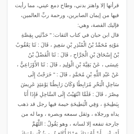
قرأتها إلا واهتز بدني، وطاح دمع عيني، مما رأيت
فيها من إيمان الصابرين، ورحمة ربِّ العالمين،
فإليك القصة، وهي:
قال ابن حبان في كتاب الثقات: " حَدَّثَنِي بِقِصَّةِ
مَوْتِهِ مُحَمَّدُ بْنُ الْمُنْذِرِ بْنِ سَعِيدٍ ، قَالَ : ثَنَا يَعْقُوبُ
بْنُ إِسْحَاقَ بْنِ الْجَرَّاحِ ، قَالَ : ثَنَا الْفَضْلُ بْنُ
عِيسَى ، عَنْ بَقِيَّةَ بْنِ الْوَلِيدِ ، قَالَ : ثَنَا الأَوْزَاعِيُّ ،
عَنْ عَبْدِ اللَّهِ بْنِ مُحَمَّدٍ ، قَالَ : " خَرَجْتُ إِلَى
سَاحِلِ الْبَحْرِ مُرَابِطًا وَكَانَ رَابِطُنَا يَوْمَئِذٍ عَرِيشَ
مِصْرَ ، قَالَ : فَلَمَّا انْتَهَيْتُ إِلَى السَّاحِلِ فَإِذَا أَنَا
بِبَطِيحَةٍ ، وَفِي الْبَطِيحَةِ خيمة فيها رجل قد ذهب
يداه ورجلاه ، وثقل سمعه وبصره ، وما له من
جارحة تنفعه إلا لسانه ، وهو يَقُولُ : اللَّهُمَّ
أَوْزِعْنِي أَنْ أَحْمَدَكَ حَمْدًا أُكَافِئُ بِهِ شُكْرَ نِعْمَتِكَ