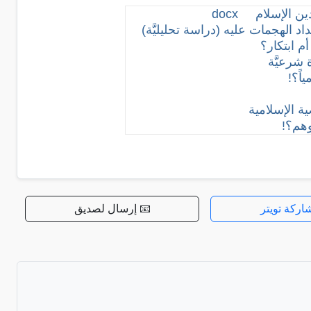
ين الإسلام
docx
اد الهجمات عليه (دراسة تحليليَّة)
أم ابتكار؟
 شرعيَّة
ياً؟!
 الإسلامية
وهم؟!
اركة تويتر
📧 إرسال لصديق