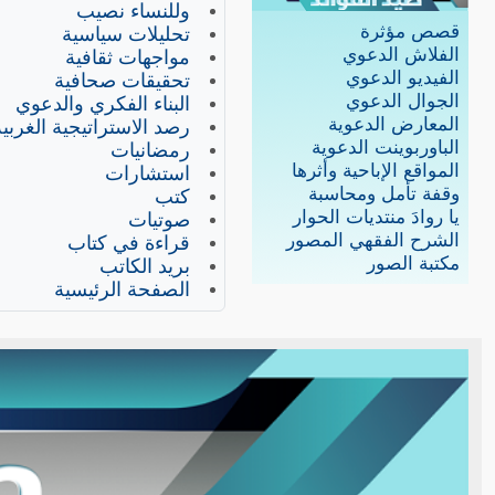
وللنساء نصيب
قصص مؤثرة
تحليلات سياسية
الفلاش الدعوي
مواجهات ثقافية
الفيديو الدعوي
تحقيقات صحافية
الجوال الدعوي
البناء الفكري والدعوي
المعارض الدعوية
رصد الاستراتيجية الغربية
الباوربوينت الدعوية
رمضانيات
المواقع الإباحية وأثرها
استشارات
وقفة تأمل ومحاسبة
كتب
يا روادَ منتديات الحوار
صوتيات
الشرح الفقهي المصور
قراءة في كتاب
مكتبة الصور
بريد الكاتب
الصفحة الرئيسية