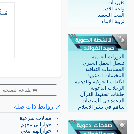
تغريدات
واحة الأدب
مُبش
البيت السعيد
تربية الأبناء
الدورات العلمية
تفعيل العمل الخيري
المسابقات الثقافية
المخيمات الدعوية
الألعاب الحركية والذهنية
الرحلات الدعوية
🖨️ طباعة الصفحة
حلقات تحفيظ القرآن
الدعوة في المنتديات
📌 روابط ذات صلة
ساهم في نشر الإسلام
مقالات شرعية
حواراتي معهم
حواراتهم معي