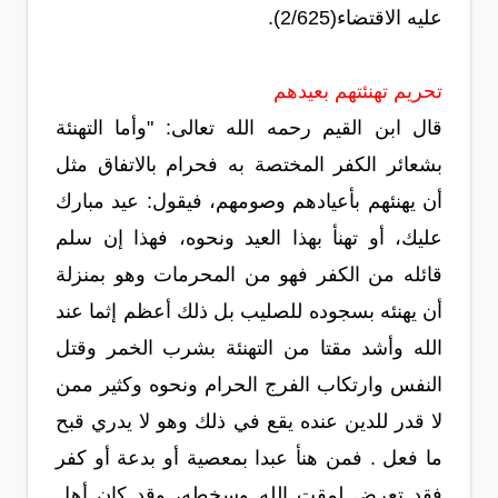
عليه الاقتضاء(2/625).
تحريم تهنئتهم بعيدهم
قال ابن القيم رحمه الله تعالى: "وأما التهنئة
بشعائر الكفر المختصة به فحرام بالاتفاق مثل
أن يهنئهم بأعيادهم وصومهم، فيقول: عيد مبارك
عليك، أو تهنأ بهذا العيد ونحوه، فهذا إن سلم
قائله من الكفر فهو من المحرمات وهو بمنزلة
أن يهنئه بسجوده للصليب بل ذلك أعظم إثما عند
الله وأشد مقتا من التهنئة بشرب الخمر وقتل
النفس وارتكاب الفرج الحرام ونحوه وكثير ممن
لا قدر للدين عنده يقع في ذلك وهو لا يدري قبح
ما فعل . فمن هنأ عبدا بمعصية أو بدعة أو كفر
فقد تعرض لمقت الله وسخطه، وقد كان أهل