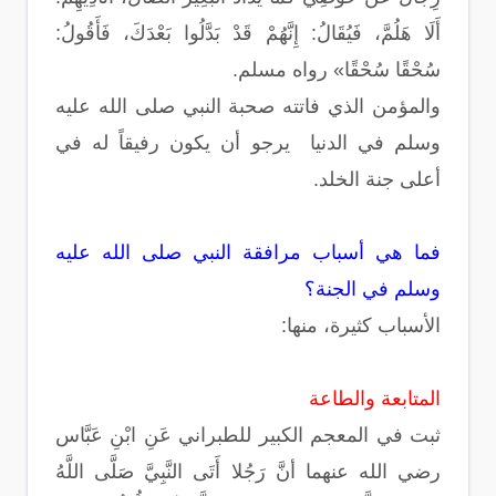
أَلَا هَلُمَّ، فَيُقَالُ: إِنَّهُمْ قَدْ بَدَّلُوا بَعْدَكَ، فَأَقُولُ:
سُحْقًا سُحْقًا» رواه مسلم.
والمؤمن الذي فاتته صحبة النبي صلى الله عليه
وسلم في الدنيا يرجو أن يكون رفيقاً له في
أعلى جنة الخلد.
فما هي أسباب مرافقة النبي صلى الله عليه
وسلم في الجنة؟
الأسباب كثيرة، منها:
المتابعة والطاعة
ثبت في المعجم الكبير للطبراني عَنِ ابْنِ عَبَّاس
رضي الله عنهما أنَّ رَجُلا أَتَى النَّبِيَّ صَلَّى اللَّهُ