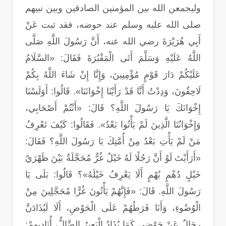
وليجمعن الله بين المؤمنين الصادقين وبين نبيهم
صلى الله عليه وسلم عند حوضه، فقد ثبت عَنْ
أَبِي هُرَيْرَةَ رضي الله عنه، أَنَّ رَسُولَ اللَّهِ صَلَّى
اللَّهُ عَلَيْهِ وَسَلَّمَ أَتَى الْمَقْبُرَةَ فَقَالَ: «السَّلَامُ
عَلَيْكُمْ دَارَ قَوْمٍ مُؤْمِنِينَ، وَإِنَّا إِنْ شَاءَ اللَّهُ بِكُمْ
لَاحِقُونَ، وَدِدْتُ أَنَّا قَدْ رَأَيْنَا إِخْوَانَنَا». قَالُوا: أَوَلَسْنَا
إِخْوَانَكَ يَا رَسُولَ اللَّهِ؟ قَالَ: «أَنْتُمْ أَصْحَابِي،
وَإِخْوَانُنَا الَّذِينَ لَمْ يَأْتُوا بَعْدُ». فَقَالُوا: كَيْفَ تَعْرِفُ
مَنْ لَمْ يَأْتِ بَعْدُ مِنْ أُمَّتِكَ يَا رَسُولَ اللَّهِ؟ فَقَالَ:
«أَرَأَيْتَ لَوْ أَنَّ رَجُلًا لَهُ خَيْلٌ غُرٌّ مُحَجَّلَةٌ بَيْنَ ظَهْرَيْ
خَيْلٍ دُهْمٍ بُهْمٍ أَلَا يَعْرِفُ خَيْلَهُ»؟ قَالُوا: بَلَى يَا
رَسُولَ اللَّهِ. قَالَ: «فَإِنَّهُمْ يَأْتُونَ غُرًّا مُحَجَّلِينَ مِنْ
الْوُضُوءِ، وَأَنَا فَرَطُهُمْ عَلَى الْحَوْضِ، أَلَا لَيُذَادَنَّ
رِجَالٌ عَنْ حَوْضِي كَمَا يُذَادُ الْبَعِيرُ الضَّالُّ، أُنَادِيهِمْ: