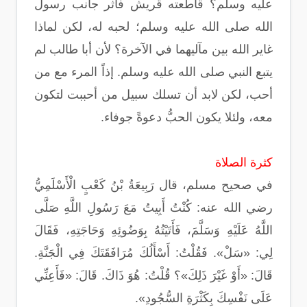
عليه وسلم؟ قاطعته قريش فآثر جانب رسول
الله صلى الله عليه وسلم؛ لحبه له، لكن لماذا
غاير الله بين مآليهما في الآخرة؟ لأن أبا طالب لم
يتبع النبي صلى الله عليه وسلم. إذاً المرء مع من
أحب، لكن لابد أن تسلك سبيل من أحببت لتكون
معه، ولئلا يكون الحبُّ دعوةً جوفاء.
كثرة الصلاة
في صحيح مسلم، قال رَبِيعَةُ بْنُ كَعْبٍ الْأَسْلَمِيُّ
رضي الله عنه: كُنْتُ أَبِيتُ مَعَ رَسُولِ اللَّهِ صَلَّى
اللَّهُ عَلَيْهِ وَسَلَّمَ، فَأَتَيْتُهُ بِوَضُوئِهِ وَحَاجَتِهِ، فَقَالَ
لِي: «سَلْ». فَقُلْتُ: أَسْأَلُكَ مُرَافَقَتَكَ فِي الْجَنَّةِ.
قَالَ: «أَوْ غَيْرَ ذَلِكَ»؟ قُلْتُ: هُوَ ذَاكَ. قَالَ: «فَأَعِنِّي
عَلَى نَفْسِكَ بِكَثْرَةِ السُّجُودِ».