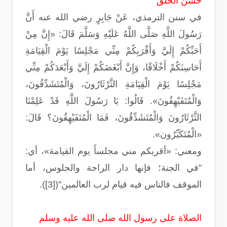
حسن الخلق
في سنن الترمذي، عَنْ جَابِرٍ رضي الله عنه أَنَّ
رَسُولَ اللَّهِ صَلَّى اللَّهُ عَلَيْهِ وَسَلَّمَ قَالَ: «إِنَّ مِنْ
أَحَبِّكُمْ إِلَيَّ وَأَقْرَبِكُمْ مِنِّي مَجْلِسًا يَوْمَ الْقِيَامَةِ
أَحَاسِنَكُمْ أَخْلَاقًا، وَإِنَّ أَبْغَضَكُمْ إِلَيَّ وَأَبْعَدَكُمْ مِنِّي
مَجْلِسًا يَوْمَ الْقِيَامَةِ الثَّرْثَارُونَ، وَالْمُتَشَدِّقُونَ،
وَالْمُتَفَيْهِقُونَ». قَالُوا: يَا رَسُولَ اللَّهِ قَدْ عَلِمْنَا
الثَّرْثَارُونَ وَالْمُتَشَدِّقُونَ، فَمَا الْمُتَفَيْهِقُونَ؟ قَالَ:
«الْمُتَكَبِّرُون».
ومعني: «أقربكم مني مجلساً يوم القيامة»، أي:
"في الجنة؛ فإنها دار الراحة والجلوس، أما
الموقف فالناس فيه قيام لرب العالمين"([3]).
الصلاة على رسول الله صلى الله عليه وسلم