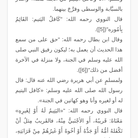
بالسبَّابة والوسطى وفرَّجَ بينهما.
قال النووي رحمه الله: "كَافلُ اليَتيم: القَ‍ائِمُ
بِأمُوره"([5]).
وقال ابن بطال رحمه الله: "حق على من سمع
هذا الحديث أن يعمل به؛ ليكون رفيق النبي صلى
الله عليه وسلم في الجنة، ولا منزلة في الآخرة
أفضل من ذلك"([6]).
ولمسلمٍ عن أبي هريرة رضي الله عنه قال: قال
رسول الله صلى الله عليه وسلم: «كافل اليتيم
له أو لغيره وأنا وهو كهاتين في الجنة».
قال النووي رحمه الله: "«اليَتِيمُ لَهُ أَوْ لِغَيرِهِ»
مَعْنَاهُ: قَريبُهُ، أَو الأجْنَبيُّ مِنْهُ، فالقَريبُ مِثلُ أنْ
تَكْفَلهُ أمُّهُ أَوْ جَدُّهُ أَوْ أخُوهُ أَوْ غَيرُهُمْ مِنْ قَرَابَتِهِ،