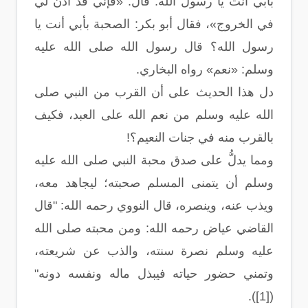
بأبي أنت يا رسول الله. قال: «فإني قد أذن لي
في الخروج»، فقال أبو بكر: الصحبة بأبي أنت يا
رسول الله؟ قال رسول الله صلى الله عليه
وسلم: «نعم» رواه البخاري.
دل هذا الحديث على أن القرب من النبي صلى
الله عليه وسلم من نعم الله على العبد، فكيف
بالقرب منه في جنات النعيم؟!
ومما يدلُّ على صدق محبة النبي صلى الله عليه
وسلم أن يتمنى المسلم صحبته؛ ليجاهد معه،
ويذب عنه، وينصره، قال النووي رحمه الله: "قال
القاضي عياض رحمه الله: ومن محبته صلى الله
عليه وسلم نصرة سنته، والذب عن شريعته،
وتمني حضور حياته فيبذل ماله ونفسه دونه"
([1]).