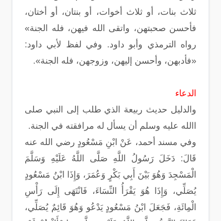
ثلاث بنات، أو ثلاث أخوات، أو بنتان، أو أختان،
فأحسن صحبتهن، واتقى الله فيهن، فله الجنة»
رواه الترمذي وأبو داود. وفي لفظ لأبي داود:
«فأدبهن، وأحسن إليهن، وزوجهن، فله الجنة».
الدعاء
والدليل حديث ربيعة الذي طلب إلى النبي صلى
االله عليه وسلم أن يسأل له مرافقته في الجنة.
وفي مسند أحمد، عَنْ ابْنِ مَسْعُودٍ رضي الله عنه
قَالَ: دَخَلَ رَسُولُ اللَّهِ صَلَّى اللَّهُ عَلَيْهِ وَسَلَّمَ
الْمَسْجِدَ وَهُوَ بَيْنَ أَبِي بَكْرٍ وَعُمَرَ، وَإِذَا ابْنُ مَسْعُودٍ
يُصَلِّي، وَإِذَا هُوَ يَقْرَأُ النِّسَاءَ، فَانْتَهَى إِلَى رَأْسِ
الْمِائَةِ، فَجَعَلَ ابْنُ مَسْعُودٍ يَدْعُو وَهُوَ قَائِمٌ يُصَلِّي،