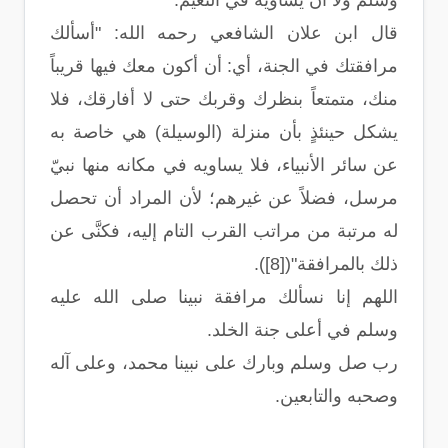
وسلم ولا أن يساويه في النعيم.
قال ابن علان الشافعي رحمه الله: "أسألك
مرافقتك في الجنة، أي: أن أكون معك فيها قريباً
منك، متمتعاً بنظرك وقربك حتى لا أفارقك، فلا
يشكل حينئذٍ بأن منزلة (الوسيلة) هي خاصة به
عن سائر الأنبياء، فلا يساويه في مكانه منها نبيّ
مرسل، فضلاً عن غيرهم؛ لأن المراد أن تحصل
له مرتبة من مراتب القرب التام إليه، فكنَّى عن
ذلك بالمرافقة"([8]).
اللهم إنا نسألك مرافقة نبينا صلى الله عليه
وسلم في أعلى جنة الخلد.
رب صل وسلم وبارك على نبينا محمد، وعلى آله
وصحبه والتابعين.