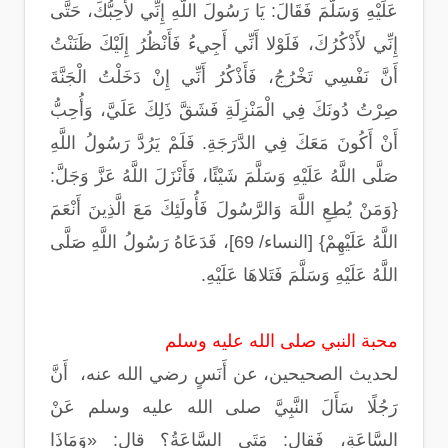
عَلَيْهِ وَسَلَّمَ فَقَالَ: يَا رَسُولَ اللَّهِ إِنِّي لأُحِبُّكَ، حَتَّى
إِنِّي لأَذْكُرُكَ، فَلَوْلا أَنِّي أَجِيءُ فَأَنْظُرُ إِلَيْكَ ظَنَنْتُ
أَنَّ نَفْسِي تَخْرُجُ، فَأَذْكُرُ أَنِّي إِنْ دَخَلْتُ الْجَنَّةَ
صِرْتُ دُونَكَ فِي الْمَنْزِلَةِ فَشَقَّ ذَلِكَ عَلَيَّ، وَأُحِبُّ
أَنْ أَكُونَ مَعَكَ فِي الدَّرَجَةِ. فَلَمْ يَرُدَّ رَسُولُ اللَّهِ
صَلَّى اللَّهُ عَلَيْهِ وَسَلَّمَ شَيْئًا، فَأَنْزَلَ اللَّهُ عَزَّ وَجَلَّ:
{وَمَنْ يُطِعِ اللَّهَ وَالرَّسُولَ فَأُولَئِكَ مَعَ الَّذِينَ أَنْعَمَ
اللَّهُ عَلَيْهِمْ} [النساء/ 69]، فَدَعَاهُ رَسُولُ اللَّهِ صَلَّى
اللَّهُ عَلَيْهِ وَسَلَّمَ فَتَلاهَا عَلَيْهِ.
محبة النبي صلى الله عليه وسلم
لحديث الصحيحين، عن أَنَسٍ رضي الله عنه، أَنَّ
رَجُلًا سَأَلَ النَّبِيَّ صلى الله عليه وسلم عَنْ
السَّاعَةِ، فَقال: مَتَى السَّاعَةُ؟ قال: «وَمَاذَا