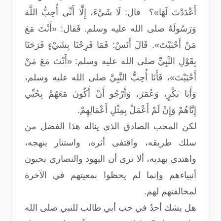
أَعْدَدْتَ لَهَا»؟ قال: لَا شَيْءَ، إِلَّا أَنِّي أُحِبُّ اللَّهَ
وَرَسُولَهُ صلى الله عليه وسلم. فَقال: «أَنْتَ مَعَ
مَنْ أَحْبَبْتَ». قَالَ أَنَسٌ: فَمَا فَرِحْنَا بِشَيْءٍ فَرَحَنَا
بِقَوْلِ النَّبِيِّ صلى الله عليه وسلم: «أَنْتَ مَعَ مَنْ
أَحْبَبْتَ»، فَأَنَا أُحِبُّ النَّبِيَّ صلى الله عليه وسلم،
وَأَبَا بَكْرٍ، وَعُمَرَ، وَأَرْجُو أَنْ أَكُونَ مَعَهُمْ بِحُبِّي
إِيَّاهُمْ وَإِنْ لَمْ أَعْمَلْ بِمِثْلِ أَعْمَالِهِمْ.
لكن المحب الصادق الذي يناله هذا الفضل من
سلك طريقه، واقتفى أثره، واستنار بنهجه،
واهتدى بهديه، ألا ترى أن اليهود والنصارى يحبون
أنبياءهم وإنما لم يحظوا بمعيتهم في الآخرة
لمخالفتهم لهم.
هل يشك أحدٌ في حب أبي طالب للنبي صلى الله