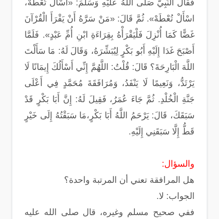
فَقَالَ النَّبِيُّ صَلَّى اللَّهُ عَلَيْهِ وَسَلَّمَ: «اسْأَلْ تُعْطَهْ،
اسْأَلْ تُعْطَهْ». ثُمَّ قَالَ: «مَنْ سَرَّهُ أَنْ يَقْرَأَ الْقُرْآنَ
غَضًّا كَمَا أُنْزِلَ فَلْيَقْرَأْهُ بِقِرَاءَةِ ابْنِ أُمِّ عَبْدٍ». فَلَمَّا
أَصْبَحَ غَدَا إِلَيْهِ أَبُو بَكْرٍ لِيُبَشِّرَهُ، وَقَالَ لَهُ: مَا سَأَلْتَ
اللَّهَ الْبَارِحَةَ؟ قَالَ: قُلْتُ: اللَّهُمَّ إِنِّي أَسْأَلُكَ إِيمَانًا لَا
يَرْتَدُّ، وَنَعِيمًا لَا يَنْفَدُ، وَمُرَافَقَةَ مُحَمَّدٍ فِي أَعْلَى
جَنَّةِ الْخُلْدِ. ثُمَّ جَاءَ عُمَرُ، فَقِيلَ لَهُ: إِنَّ أَبَا بَكْرٍ قَدْ
سَبَقَكَ، قَالَ: يَرْحَمُ اللَّهُ أَبَا بَكْرٍ،مَا سَبَقْتُهُ إِلَى خَيْرٍ
قَطُّ إِلَّا سَبَقَنِي إِلَيْهِ.
والسؤال:
هل المرافقة تعني أن المرتبة واحدة؟
الجواب: لا.
ففي صحيح مسلم وغيره، قال صلى الله عليه