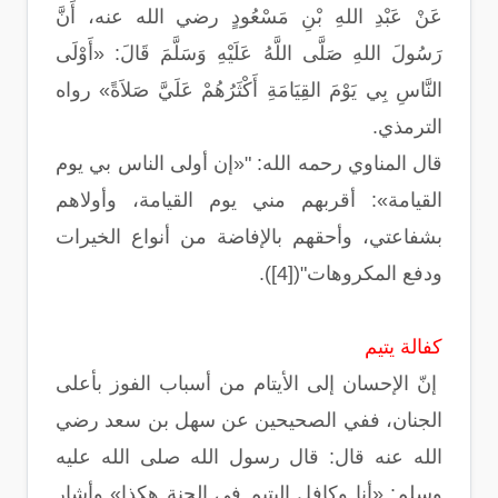
عَنْ عَبْدِ اللهِ بْنِ مَسْعُودٍ رضي الله عنه، أَنَّ
رَسُولَ اللهِ صَلَّى اللَّهُ عَلَيْهِ وَسَلَّمَ قَالَ: «أَوْلَى
النَّاسِ بِي يَوْمَ القِيَامَةِ أَكْثَرُهُمْ عَلَيَّ صَلاَةً» رواه
الترمذي.
قال المناوي رحمه الله: "«إن أولى الناس بي يوم
القيامة»: أقربهم مني يوم القيامة، وأولاهم
بشفاعتي، وأحقهم بالإفاضة من أنواع الخيرات
ودفع المكروهات"([4]).
كفالة يتيم
إنّ الإحسان إلى الأيتام من أسباب الفوز بأعلى
الجنان، ففي الصحيحين عن سهل بن سعد رضي
الله عنه قال: قال رسول الله صلى الله عليه
وسلم: «أنا وكافل اليتيم في الجنة هكذا» وأشار