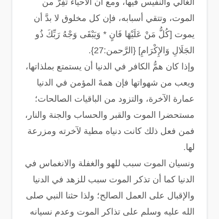
الغالي والنفيس فيها، ومع أن الأحياء تَفِرُّ من
الموت، وتتقي أسبابه، فإن كل مخلوق لا بدَّ أن
يموت [كُلُّ مَنْ عَلَيْهَا فَانٍ * وَيَبْقَى وَجْهُ رَبِّكَ ذُو
الجَلَالِ وَالإِكْرَامِ] {الرَّحمن:27}.
وإذا كان همُّ الكافر في الدنيا أن يستمتع بملذاتها،
ويعب من شهواتها فإن همةَ المؤمن في الدنيا
عمارة الآخرة، والتزود من الباقيات الصالحات؛
مستحضرا الموت والقبر والحساب والجنة والنار،
فمن فعل ذلك كانت دنياه مطية لآخرته ومزرعة
لها.
ونسيان الموت سبب للهو والغفلة والانغماس في
الدنيا كما أن تذكر الموت سبب للزهد في الدنيا
والإقبال على العمل الصالح؛ ولذا حثنا النبي صلى
الله عليه وسلم على تذاكر الموت وعدم نسيانه