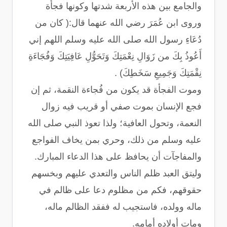
والجامع بين هذه الأربعة شدتها وكونها فجأة
وروى ابن عُمَرَ رضي الله عنهما قال:( كان من
دُعَاءِ رسول الله صلى الله عليه وسلم اللهم إني
أَعُوذُ بِكَ من زَوَالِ نِعْمَتِكَ وَتَحَوُّلِ عَافِيَتِكَ وَفُجَاءَةِ
نِقْمَتِكَ وَجَمِيعِ سَخَطِكَ) .
وموت الفجأة قد يكون من فُجاءة النقمة، ثم إن
فجع الإنسان بموت صفي أو قريب فيه زوال
النعمة، وتحول العافية؛ ولذا تعوذ النبي صلى الله
عليه وسلم من ذلك، وحري بمن يخاف الفواجع
والمفاجآت أن يحافظ على هذا الدعاء المبارك.
وليتق العبد ظلم الناس والتعدي عليهم وبخسهم
حقوقهم، فكم من مظلوم دعا على ظالم في
ماله وولده، فاستجيب له ففقد الظالم ماله،
ومات أولاده أمامه.