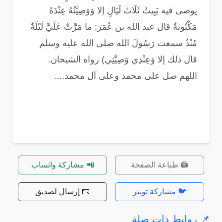
يوصى فيه يَبِيتُ ثَلَاثَ لَيَالٍ إلا وَوَصِيَّتُهُ عِنْدَهُ
مَكْتُوبَةٌ قال عبد الله بن عُمَرَ: ما مَرَّتْ عَلَيَّ لَيْلَةٌ
مُنْذُ سمعت رَسُولَ الله صلى الله عليه وسلم
قال ذلك إلا وَعِنْدِي وَصِيَّتِي) رواه الشيخان.
اللهم صل على محمد وعلى آل محمد....
🖨️ طباعة الصفحة
📲 مشاركة واتساب
🐦 مشاركة تويتر
📧 إرسال لصديق
📌 روابط ذات صلة