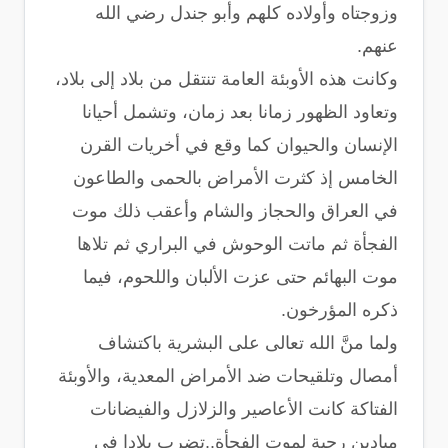
وزوجتاه وأولاده كلهم وأبو جندل رضي الله
عنهم.
وكانت هذه الأوبئة العامة تنتقل من بلاد إلى بلاد،
وتعاود الظهور زمانا بعد زمان، وتشمل أحيانا
الإنسان والحيوان كما وقع في أخريات القرن
الخامس إذ كثرت الأمراض بالحمى والطاعون
في العراق والحجاز والشام وأعقب ذلك موت
الفجأة ثم ماتت الوحوش في البراري ثم تلاها
موت البهائم حتى عزت الألبان واللحوم، فيما
ذكره المؤرخون.
ولما منَّ الله تعالى على البشرية باكتشاف
أمصال وتلقيحات ضد الأمراض المعدية، والأوبئة
الفتاكة كانت الأعاصير والزلازل والفيضانات
ميادين رحبة لموت الفجأة..تضرب بلادا في