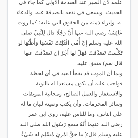
علمه لأن الصبر عند الصدمة الأولى كما جاء في
الحديث، ويسعى في نفعه بالصدقة عنه، والدعاء
له، وإبراء ذمته من الحقوق التي عليه؛ كما روت
عَائِشَةُ رضي الله عنها أَنَّ رَجُلًا قال لِلنَّبِيِّ صلى
الله عليه وسلم إِنَّ أُمِّي افْتُلِتَتْ نَفْسُهَا وَأَظُنُّهَا لو
تَكَلَّمَتْ تَصَدَّقَتْ فَهَلْ لها أَجْرٌ إن تَصَدَّقْتُ عنها
قال نعم) متفق عليه.
وبما أن الموت قد يفجأ العبد في أي لحظة
فواجب عليه أن يكون مستعدا له بالتوبة
والاستغفار والعمل الصالح، ومجانبة الموبقات
وسائر المحرمات، وأن يكتب وصيته لبيان ما له
على الناس، وما للناس عليه، روى ابن عمر
رضي الله عنهما أَنَّهُ سمع رَسُولَ الله صلى الله
عليه وسلم قال:( ما حَقُّ امْرِئٍ مُسْلِمٍ له شَيْءٌ