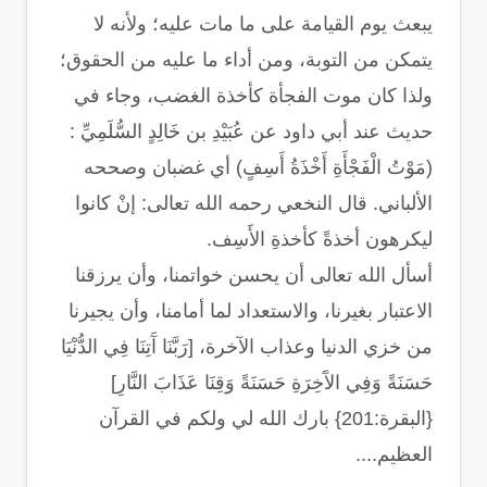
يبعث يوم القيامة على ما مات عليه؛ ولأنه لا
يتمكن من التوبة، ومن أداء ما عليه من الحقوق؛
ولذا كان موت الفجأة كأخذة الغضب، وجاء في
حديث عند أبي داود عن عُبَيْدِ بن خَالِدٍ السُّلَمِيِّ :
(مَوْتُ الْفَجْأَةِ أَخْذَةُ أَسِفٍ) أي غضبان وصححه
الألباني. قال النخعي رحمه الله تعالى: إنْ كانوا
ليكرهون أخذةً كأخذةِ الأَسِف.
أسأل الله تعالى أن يحسن خواتمنا، وأن يرزقنا
الاعتبار بغيرنا، والاستعداد لما أمامنا، وأن يجيرنا
من خزي الدنيا وعذاب الآخرة، [رَبَّنَا آَتِنَا فِي الدُّنْيَا
حَسَنَةً وَفِي الآَخِرَةِ حَسَنَةً وَقِنَا عَذَابَ النَّارِ]
{البقرة:201} بارك الله لي ولكم في القرآن
العظيم....