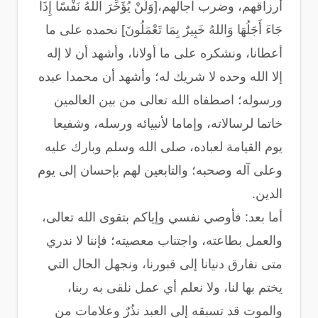
أرزاقهم، وضرب آجالهم،[وَلَنْ يُؤَخِّرَ اللهُ نَفْسًا إِذَا
جَاءَ أَجَلُهَا وَاللهُ خَبِيرٌ بِمَا تَعْمَلُونَ] نحمده على ما
أعطانا، ونشكره على ما أولانا، وأشهد أن لا إله
إلا الله وحده لا شريك له؛ وأشهد أن محمدا عبده
ورسوله؛ اصطفاه الله تعالى من بين العالمين
خاتما لرسالاته، وإماما لأنبيائه ورسله، وشفيعا
يوم القيامة لعباده، صلى الله وسلم وبارك عليه
وعلى آله وصحبه؛ والتابعين لهم بإحسان إلى يوم
الدين.
أما بعد: فأوصي نفسي وإياكم بتقوى الله تعالى،
والعمل بطاعته، واجتناب معصيته؛ فإننا لا ندري
متى نفارق دنيانا إلى قبورنا، ونجهل الحال التي
يختم بها لنا، ولا نعلم أي عمل نلقى به ربنا،
والموت قد تسبقه إلى العبد نذُرٌ وعلامات من