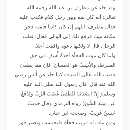
وقد جاء عن مطرف بن عبد الله رحمه الله
تعالى: أنه كان بينه وبين رجل كلام فكذب عليه
فقال مطرف: اللهم إن كان كاذبا فأمته فخر
مكانه ميتا، فرفع ذلك إلى الوالي فقال: قتلت
الرجل، قال لا ولكنها دعوة وافقت أجلا.
ولما كان موت الفجأة أخذةُ أَسِفٍ في حق
المفرط، والأسِفُ هو الغضبان؛ فإن مما يطفئ
غضب الله تعالى الصدقة كما جاء عن أَنَسِ رضي
الله عنه قال: قال رسول الله صلى الله عليه
وسلم:( إِنَّ الصَّدَقَةَ لَتُطْفِئُ غَضَبَ الرَّبِّ وَتَدْفَعُ
عن مِيتَةِ السُّوءِ) رواه الترمذي وقال حَدِيثٌ
حَسَنٌ غَرِيبٌ، وصححه ابن حبان.
ومن مات له قريب فجأة فليحتسب ويصبر فور