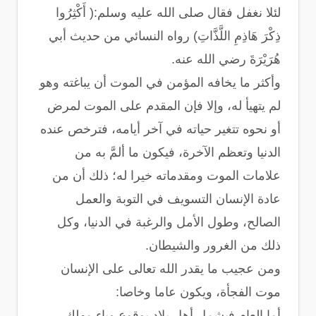
لئلا نغفل فقال صلى الله عليه وسلم:( أَكْثِرُوا
ذِكْرَ هَاذِمِ اللَّذَّاتِ) رواه النسائي من حديث أبي
هُرَيْرَةَ رضي الله عنه.
وأكثر ما يخافه المؤمن في الموت أن يباغته وهو
لم يتهيأ له، وإلا فإن المقدم على الموت لمرض
أو نحوه تتغير حياته في آخر أيامه، فترخص عنده
الدنيا وتعظم الآخرة، فيكون ما ألمَّ به من
علامات الموت ومقدماته خيرا له؛ ذلك أن من
عادة الإنسان التسويف في التوبة والعمل
الصالح، وطول الأمل والرغبة في الدنيا، وكل
ذلك من الغرور والشيطان.
ومن عجيب ما يقدر الله تعالى على الإنسان
موت الفجأة، ويكون عاما وخاصا:
أما العام فيشمل أهل بلاد بوقوع وباء مهلك