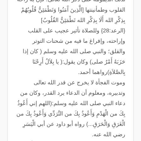
القلوب وطمأنينتها [الَّذِينَ آَمَنُوا وَتَطْمَئِنُّ قُلُوبُهُمْ
بِذِكْرِ الله أَلَا بِذِكْرِ الله تَطْمَئِنُّ القُلُوبُ]
{الرعد:28} وللصلاة تأثير عجيب على القلب
وإراحته، وإفراغ ما فيه من شحنات التوتر
والقلق؛ والنبي صلى الله عليه وسلم ( كان إذا
حَزَبَهُ أَمْرٌ صلى) وكان يقول:( يا بِلاَلُ أَرِحْنَا
بِالصَّلاَةِ)رواهما أحمد.
وموت الفجأة لا يخرج عن قدر الله تعالى
وتدبيره، ومعلوم أن الدعاء يرد القدر، وكان من
دعاء النبي صلى الله عليه وسلم:(اللهم إني أَعُوذُ
بِكَ من الْهَدْمِ وَأَعُوذُ بِكَ من التَّرَدِّي وَأَعُوذُ بِكَ من
الْغَرَقِ وَالْحَرَقِ...) رواه أبو داود عن أبي الْيَسَرِ
رضي الله عنه.