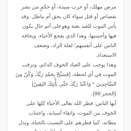
مرض مهلك، أو حرب مبيدة، أو حكمٍ من بشر
بقصاص أو قتل سواء كان بحق أم بباطل. وقد
يأتي الموت للعبد بغتة وهوعلى أتم حال يكون
فيها وأحسنها، وهذا الذي يفجع الأحياء، ويخافه
الناس على أنفسهم؛ لقلة الزاد، وضعف
الاستعداد.
وهذا يوجب على العباد الخوف الدائم، وترقب
الموت في أي لحظة، [فَسَبِّحْ بِحَمْدِ رَبِّكَ وَكُنْ مِنَ
السَّاجِدِينَ * وَاعْبُدْ رَبَّكَ حَتَّى يَأْتِيَكَ اليَقِينُ]
{الحجر:99}.
أيها الناس: فطر الله تعالى الأحياء كلها على
الخوف من الموت، واتقاء أسبابه، واجتناب
مظانه، كما فطرهم على التشبث بالحياة، وبذل