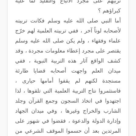
نربيهم على مجرد الاتباع والتقليد لما عليه
كبراؤهم ؟
أما النبي صلى الله عليه وسلم فكانت تربيته
لأصحابه لوناً آخر ، ففي تربيته العلمية لهم خرّج
علماء وفقهاء ، ولم يكن صلى الله عليه وسلم
يقتصر على مجرد إعطاء معلومات مجردة ، وقد
كشف الواقع آثار هذه التربية النبوية ، ففي
ميدان العلم واجهت أصحابه قضايا طارئة
مستجدة لكنهم لم يقفوا أمامها حيارى ،
فاستثمروا نتاج التربية العلمية التي تلقوها ، لذا
اجتهدوا في اتخاذ السجون وجمع القرآن وجلد
الشارب والخراج وغيرها ، وفي ميدان الجهاد
وإدارة الدولة والدعوة ، فقضوا في شهور على
المرتدين بعد أن حسموا الموقف الشرعي من