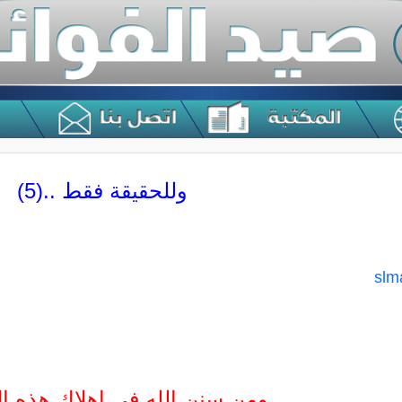
وللحقيقة فقط ..(5)
slm
ومن سنن الله في إهلاك هذه الد