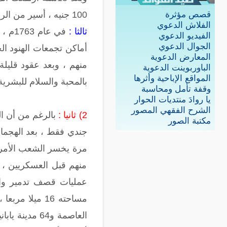
100 جنيه ، أسير من الرجال يساوي 105 جنيه ، أسيرة من النساء أو طفل يساوي : 55 جنيها ، فروة رأس امرأة أو طفل يساوي : 50 جنيها .
قصص مؤثرة
الفلاش الدعوي
ثالثا :
في ع
الفيديو الدعوي
الجوال الدعوي
أماكن تجمعات الهنود ال
المعارض الدعوية
منهم ، وبعد عقود قليلة
الباوربوينت الدعوية
المواقع الإباحية وأثرها
بالمحبة والسلام للبشرية
وقفة تأمل ومحاسبة
يا روادَ منتديات الحوار
الشرح الفقهي المصور
2) ثانيا :
بالرغم من أن ا
مكتبة الصور
مرة يخسر الشعب الأمريك
منهم قبل العسكريين ، 
العاصمة و64