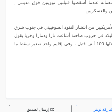
ماله عندما أسقطوا قنبلتين نوويتين فوق مدينتي [
الأمريكيين من انتشار النفوذ السوفييتي في جنوب شرق
البلاد في حروب طاحنة أشاعت نارا ودمارا وخربا يقول
الكاتب [ ناعوم تشومسكي ] واصفا نتائج تلك الحرب " أشعلنا حربا ضروسا سقط خلالها 100 ألف قتيل ، وفي إقليم واحد صغير سقط ما
اركة تويتر
📧 إرسال لصديق