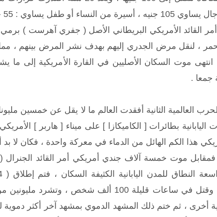
ام 1763م ، أمر القائد الأمريكي البريطاني الأصل ( جفري آهرست
حمر ، لنقل مرض الجدري إليهم بهدف نشر المرض بينهم ، مما أ
 انتهى موت السكان الأصليين في القارة الأمريكية إلى ما يشبه
 جمعا .
لحرب العالمية الثانية أفقدت العالم ما لا يقل عن خمسين ملي
ي هذا الكم الهائل من الدماء في معركة واحدة ، فكان لا بد أ
فمقابل موت خمسة آلاف جندي أمريكي أمر القائد الجنرال ( ج
مساحته 16 ميلا مربعا ، وقتل في ساعات قليلة 00
 مدينة يابانية أخرى ، ثم ختم ذلك المشهد الدموي بمشهد آخر أكثر د