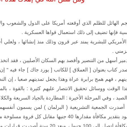
جم الهائل للظلم الذي أوقعته أمريكا على الدول والشعوب وا
سية فإنها تضيف إلى ذلك استعمال قواها العسكرية .
أمريكي للبشرية يمتد عبر قرون وذلك منذ إنشائها ، ولعل
زمني .
تدمير أسهل من التنصير وأقصد بهم السكان الأصليين ، فقد اتخذ
ام 1664 م صدر كتاب بعنوان [ العملاق ] للكاتب [ يورد جاك ] جاء في
نهم ، فهم همج برابرة عراة وهذا يجعل تمدينهم صعبا ، إن الن
ا الوقت ووسائل تحقيق الانتصار عليهم كثيرة : بالقوة ، بالم
لصيد ، وفي المرحلة الأخيرة : المطاردة بالجياد السريعة والكلا
ام 1730م ، أصدرت الجمعية التشريعية ( البرلمان ) لمن يسمون أن