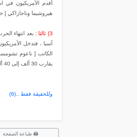
أقدم الأمريكيون في اس
هيروشيما وناجازاكي ] حصدت في أقل من د
3) ثالثا :
بعد انتهاء الحر
آسيا ، فتدخل الأمريكيو
يقارب 30 ألف إلى 40 ألف قتيل " .
وللحقيقة فقط ..(6)
🖨️ طباعة الصفحة