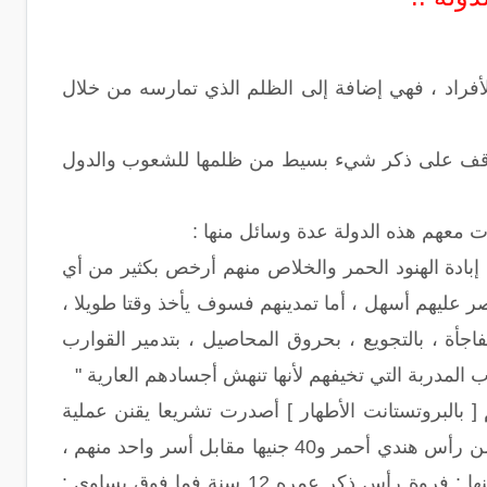
لأفراد ، فهي إضافة إلى الظلم الذي تمارسه من خلال
ي أقف على ذكر شيء بسيط من ظلمها للشعوب والدول
ت معهم هذه الدولة عدة وسائل منها :
ه " إن إبادة الهنود الحمر والخلاص منهم أرخص بكثير من أي
صر عليهم أسهل ، أما تمدينهم فسوف يأخذ وقتا طويلا ،
فاجأة ، بالتجويع ، بحروق المحاصيل ، بتدمير القوارب
ب المدربة التي تخيفهم لأنها تنهش أجسادهم العارية "
فسهم [ بالبروتستانت الأطهار ] أصدرت تشريعا يقنن عملية
الإبادة لمن تبقّى من الهنود بتقدير مكافأة مقدارها 40 جنيها مقابل كل فروة مسلوخة من رأس هندي أحمر و40 جنيها مقابل أسر واحد منهم ،
وبعد 15سنة ارتفعت المكافأة لتصل إلى 100 جنيها ، وبعد 20 سنة أصدرت قرارات منها : فروة رأس ذكر عمره 12 سنة فما فوق يساوي :