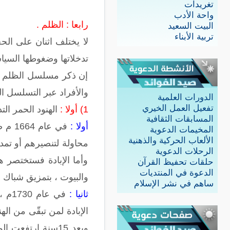
تغريدات
واحة الأدب
رابعا : الظلم .
البيت السعيد
تربية الأبناء
لا يختلف اثنان على الح
تدخلاتها وضغوطها السيا
إن ذكر مسلسل الظلم ال
والأفراد عبر التسلسل ال
الدورات العلمية
تفعيل العمل الخيري
1)
أولا :
الهنود الحمر ال
المسابقات الثقافية
أولا :
في ع
المخيمات الدعوية
الألعاب الحركية والذهنية
محاولة لتنصيرهم أو تمدي
الرحلات الدعوية
وأما الإبادة فستختصر هذ
حلقات تحفيظ القرآن
الدعوة في المنتديات
والبيوت ، بتمزيق شباك ا
ساهم في نشر الإسلام
ثانيا :
في ع