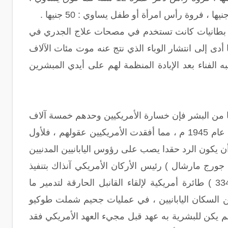
 ) برمي بطانيات كانت تستخدم في مصحات علاج الجدري في
دى إلى انتشار الوباء الذي نتج عنه موت مئات الآلاف
 الفناء بعد الإبادة المنظمة لهم على أيدي المبشرين
ونا من البشر فإن خسارة الأمريكيين وحدهم خمسة آلاف
جندي فقط ، بعد الهجمات اليابانية بطائرات [ الكاميكازا ] على ميناء [ هاربر ] الأمريكي عام 1945 م ، مما أفقدت الأمريكيين عقولهم ، فلأول
ن يكون الرد حقدا يصب على رؤوس اليابانيين المدنيين
ورج مارشال ) رئيس الأركان الأمريكي آنذاك بتنفيذ
عمليات قصف تدمير واسعة النطاق للمدن اليابانية الكثيفة السكان ، فتم إطلاق ( 334 ) طائرة أمريكية لإلقاء القانبل الحارقة لتدمير ما
1 ألف شخص ، وتشرد مليونين من السكان اليابانيين ، في عمليات جحيم شملت طوكيو
موية لم يكن للبشرية به عهد قبل مجيء العهد الأمريكي فقد