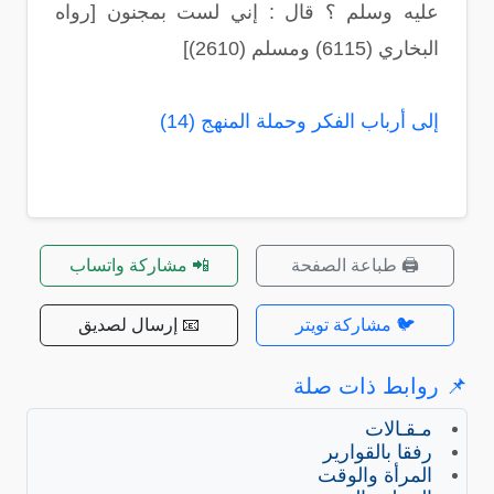
عليه وسلم ؟ قال : إني لست بمجنون [رواه
البخاري (6115) ومسلم (2610)]
إلى أرباب الفكر وحملة المنهج (14)
🖨️ طباعة الصفحة
📲 مشاركة واتساب
🐦 مشاركة تويتر
📧 إرسال لصديق
📌 روابط ذات صلة
مـقـالات
رفقا بالقوارير
المرأة والوقت