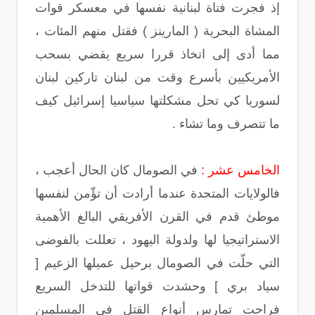
إذ فجرت فتاة لبنانية نفسها في معسكر قوات
المشاة البحرية ( المارينز ) فقتل منهم المئات ،
مما أدى إلى اتخاذ قررا سريع يقضي بسحب
الأمريكيين بأسرع وقت من لبنان تاركين لبنان
لسوريا كي تحل مشكلتها سياسيا إسرائيل كيف
ما تتصرف وما تشاء .
الخامس عشر :
في الصومال كان الحال أعجب ،
فالولايات المتحدة عندما أرادت أن تؤّمن لنفسها
موطئ قدم في القرن الأفريقي البالغ الأهمية
الاستراتيجيا لها ولدولة اليهود ، تعللت بالفوضى
التي حلّت في الصومال برحيل عميلها الزعيم [
سياد بري ] وحشدت قواتها للتدخل السريع
فراحت تمارس أنواع القتل في المسلمين