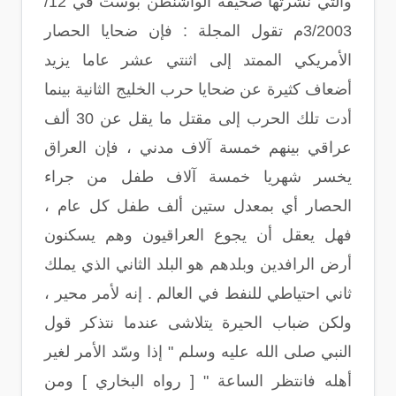
والتي نشرتها صحيفة الواشنطن بوست في 12/
3/2003م تقول المجلة : فإن ضحايا الحصار
الأمريكي الممتد إلى اثنتي عشر عاما يزيد
أضعاف كثيرة عن ضحايا حرب الخليج الثانية بينما
أدت تلك الحرب إلى مقتل ما يقل عن 30 ألف
عراقي بينهم خمسة آلاف مدني ، فإن العراق
يخسر شهريا خمسة آلاف طفل من جراء
الحصار أي بمعدل ستين ألف طفل كل عام ،
فهل يعقل أن يجوع العراقيون وهم يسكنون
أرض الرافدين وبلدهم هو البلد الثاني الذي يملك
ثاني احتياطي للنفط في العالم . إنه لأمر محير ،
ولكن ضباب الحيرة يتلاشى عندما نتذكر قول
النبي صلى الله عليه وسلم " إذا وسّد الأمر لغير
أهله فانتظر الساعة " [ رواه البخاري ] ومن