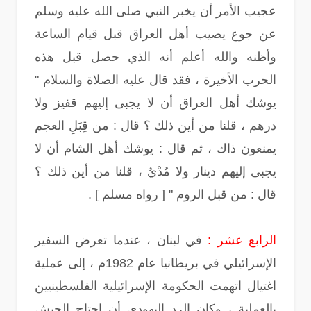
عجيب الأمر أن يخبر النبي صلى الله عليه وسلم
عن جوع يصيب أهل العراق قبل قيام الساعة
وأظنه والله أعلم أنه الذي حصل قبل هذه
الحرب الأخيرة ، فقد قال عليه الصلاة والسلام "
يوشك أهل العراق أن لا يجبى إليهم قفيز ولا
درهم ، قلنا من أين ذلك ؟ قال : من قِبَلِ العجم
يمنعون ذاك ، ثم قال : يوشك أهل الشام أن لا
يجبى إليهم دينار ولا مُدْيٌ ، قلنا من أين ذلك ؟
قال : من قبل الروم " [ رواه مسلم ] .
الرابع عشر :
في لبنان ، عندما تعرض السفير
الإسرائيلي في بريطانيا عام 1982م ، إلى عملية
اغتيال اتهمت الحكومة الإسرائيلية الفلسطينيين
بالعملية ، وكان الرد اليهودي أن اجتاح الجيش