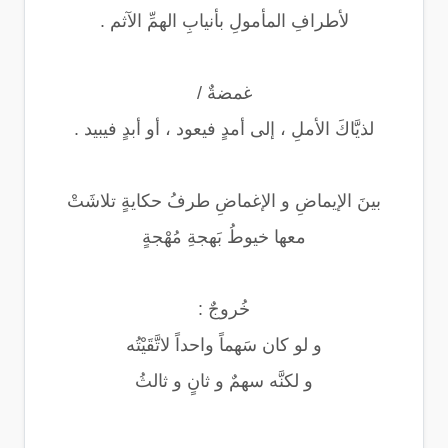
لأطرافِ المأمولِ بأنيابِ الهمِّ الآثم .
غمضةٌ /
لذيَّاكَ الأملِ ، إلى أمدٍ فيعود ، أو أبدٍ فيبيد .
بينَ الإيماضِ و الإغماضِ طرفُ حكايةٍ تلاشَتْ
معها خيوطُ بَهجةِ مُهْجةٍ
خُروجٌ :
و لو كان سَهماً واحداً لاتَّقَيْتُه
و لكنَّه سهمٌ و ثانٍ و ثالثُ