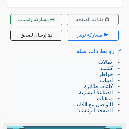
🖨️ طباعة الصفحة
📲 مشاركة واتساب
🐦 مشاركة تويتر
📧 إرسال لصديق
📌 روابط ذات صلة
مقالات
كـتـب
خواطر
أدبيات
كَلِمَات طـَائِرَة
الصناعة البشرية
منتقيات
للتواصل مع الكاتب
الصفحة الرئيسية