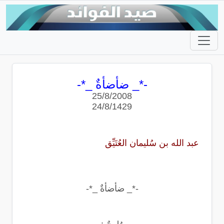
-*_ ضأضأةٌ _*-
25/8/2008
24/8/1429
عبد الله بن سُليمان العُتَيِّق
-*_ ضأضأةٌ _*-