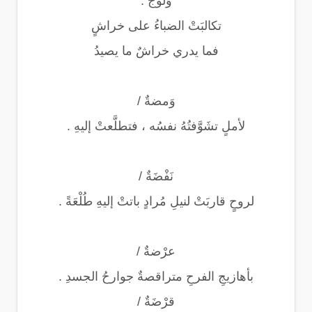
وُلوجٌ :
تكالبَتْ الضباءُ على خراشٍ
فما يدري خراشٌ ما يصيدُ
وَمضةٌ /
لأملٍ تشَوَّفتُهُ نفسُه ، فتطلَّعتْ إليهِ .
نَفْضَةٌ /
لروحٍ قاربَتْ لنيلِ مُرادٍ باتتْ إليهِ طُلْعَةً .
عرْضةٌ /
بأهازيجِ الفرحِ متراقصةٌ جوارحُ الجسدِ .
قرْضَةٌ /