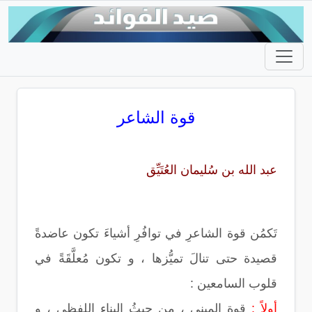
قوة الشاعر
عبد الله بن سُليمان العُتَيِّق
تَكمُن قوة الشاعرِ في توافُرِ أشياءَ تكون عاضدةً
قصيدة حتى تنالَ تميُّزها ، و تكون مُعلَّقَةً في
قلوب السامعين :
أولاً :
قوة المبنى ، من حيثُ البناء اللفظي ، و