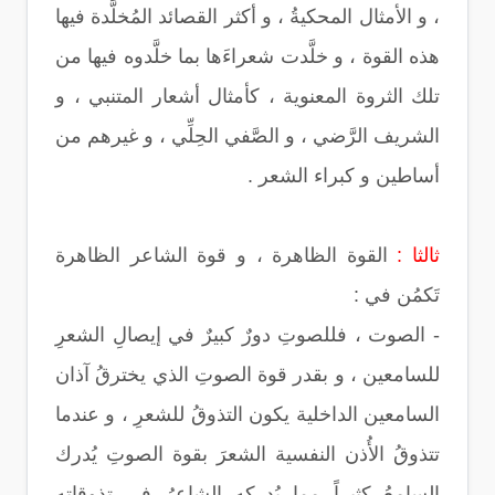
، و الأمثال المحكيةُ ، و أكثر القصائد المُخلَّدة فيها
هذه القوة ، و خلَّدت شعراءَها بما خلَّدوه فيها من
تلك الثروة المعنوية ، كأمثال أشعار المتنبي ، و
الشريف الرَّضي ، و الصَّفي الحِلِّي ، و غيرهم من
أساطين و كبراء الشعر .
ثالثا :
القوة الظاهرة ، و قوة الشاعر الظاهرة
تَكمُن في :
- الصوت ، فللصوتِ دورٌ كبيرٌ في إيصالِ الشعرِ
للسامعين ، و بقدر قوة الصوتِ الذي يخترقُ آذان
السامعين الداخلية يكون التذوقُ للشعرِ ، و عندما
تتذوقُ الأُذن النفسية الشعرَ بقوة الصوتِ يُدرك
السامعُ كثيراً مما يُدركه الشاعرُ في تذوقاته