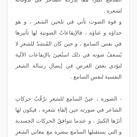
لشعره .
و قوة الصوت تأتي في تلحين الشعر ، و هو
حداؤه و غناؤه ، فالإيقاعاتُ الصوتية لها تأثيرها
في نفس السامع ، و حين كان المُنشدُ للشعرِ لا
يُسعفُ صوته في ذلك استُعينَ بالإيقاعات الآلية
لتؤدي بعضَ الغرضِ في إيصالِ رسالة الشعر
النفسية لنفسِ السامع .
- الصورة ، عينُ السامع للشعرِ ترْقُبُ حركاتِ
الشاعر في صورته حين إلقاءِ شعرِه ، فيكون لها
أثرُها الكبيرُ ، و عندما تتوافقُ الحركات الجسدية
و التي يستقبلها السامع ببصره مع معاني الشعرِ