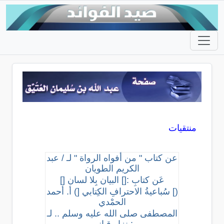
منتقيات
عن كتاب " من أفواه الرواة " لـ / عبد
الكريم الطويان
عَن كتابِ :[] البيان بِلا لسان []
(] سُباعيةُ الاحترافِ الكِتابي [) أ. أحمد
الحمْدي
المصطفى صلى الله عليه وسلم .. لـ