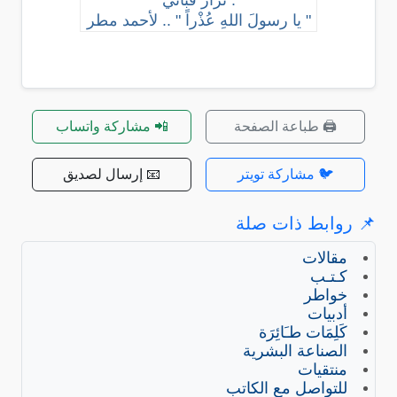
: نزار قباني
" يا رسولَ اللهِ عُذْراً " .. لأحمد مطر
🖨️ طباعة الصفحة
📲 مشاركة واتساب
🐦 مشاركة تويتر
📧 إرسال لصديق
📌 روابط ذات صلة
مقالات
كـتـب
خواطر
أدبيات
كَلِمَات طـَائِرَة
الصناعة البشرية
منتقيات
للتواصل مع الكاتب