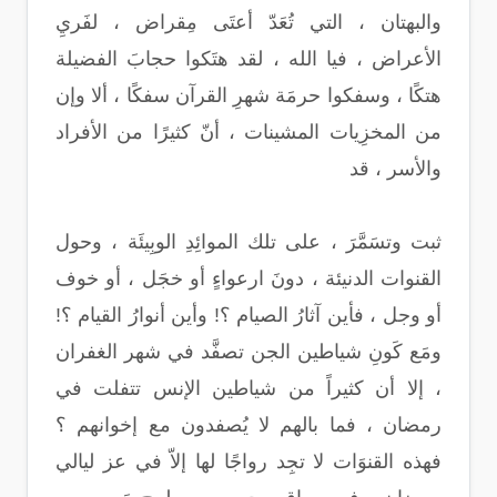
والبهتان ، التي تُعَدّ أعتَى مِقراض ، لفَريِ
الأعراض ، فيا الله ، لقد هتَكوا حجابَ الفضيلة
هتكًا ، وسفكوا حرمَة شهرِ القرآن سفكًا ، ألا وإن
من المخزِيات المشينات ، أنّ كثيرًا من الأفراد
والأسر ، قد
ثبت وتسَمَّرَ ، على تلك الموائِدِ الوبِيئَة ، وحول
القنوات الدنيئة ، دونَ ارعواءٍ أو خجَل ، أو خوف
أو وجل ، فأين آثارُ الصيام ؟! وأين أنوارُ القيام ؟!
ومَع كَونِ شياطين الجن تصفَّد في شهر الغفران
، إلا أن كثيراً من شياطين الإنس تتفلت في
رمضان ، فما بالهم لا يُصفدون مع إخوانهم ؟
فهذه القنوَات لا تجِد رواجًا لها إلاّ في عز ليالي