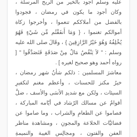
عليه وسلم أجود بالخير من الريح المرسلة ،
وكان أجود ما يكون في رمضان ، فجودوا
بالفضل من أملاككم تنعموا ، وأخرجوا زكاة
أموالكم تغنموا ، { وَمَا أَنفَقْتُم مِّن شَيْءٍ فَهُوَ
يُخْلِفُهُ وَهُوَ خَيْرُ الرَّازِقِينَ } ، وقَالَ صلى الله عليه
وسلم : " لاَ يَنْقُصُ مَالٌ مِنْ صَدَقَةٍ فَتَصَدَّقُوا " [
رواه أحمد وهو صحيح لغيره ] .
معاشرَ المسلمين : ذلكم شأنُ شهر رمضان ،
خيرُ مكنز للحسنات ، وأعظم مغنم لتكفيرِ
السيئات ، ولكن مع شديدِ الأسَى والأسف ، ضلَّ
أقوامٌ عن مسالك الرّشاد في أيّامه المباركة ،
فصاموا عن الطعامِ والشراب ، وما صاموا عن
فضائيَّات الخلاعة والمجونِ ، ومشاهدة مناظر
العفن والفتون ، ومجالِس الغيبة والنميمةِ