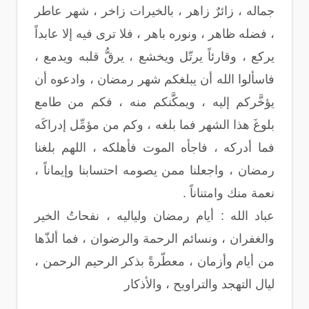
جماله ، زائرٌ زاهر ، بالخيرات زاخر ، شهر عاطر
، فضله ظاهر ، ونوره باهر ، فلا ترى فيه إلا عابداً
يركع ، وقارئاً يرتّل ويخشع ، يرقُّ قلبه ويدمع ،
فاسألوا الله أن يبلغكم شهر رمضان ، وادعوه أن
يؤخَّركم إليه ، ويمكَّنكم منه ، فكم من طامع
بلوغَ هذا الشهر فما بلغه ، وكم من مؤمِّل إدراكَه
فما أدركه ، فاجأه الموت فأهلكه ، اللهم بلغنا
رمضان ، واجعلنا ممن يصومه احتسابنا وإيماناً ،
نعمة منك وامتناناً .
عباد الله : أيام رمضان ولياليه ، نفحاتُ الخير
والغفران ، ونسائم الرحمة والرضوان ، فما ألذّها
من أيام وأزمان ، معطّرةً بذكر الرحيم الرحمن ،
ليال التهجد والتراويح ، والأذكار