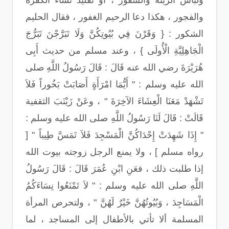
ولباس الزينة والسفور ، أو تقليد نساء الكفرة
والفجور ، هكذا دعا الرحيم الغفور ، فقال الحليم
الشكور : { وَقَرْنَ فِي بُيُوتِكُنَّ وَلَا تَبَرَّجْنَ تَبَرُّجَ
الْجَاهِلِيَّةِ الْأُولَى } ، وعند مسلم من حديث أَبِى
هُرَيْرَةَ رضي الله عنه قَالَ : قَالَ رَسُولُ اللَّهِ صلى
الله عليه وسلم : " أَيُّمَا امْرَأَةٍ أَصَابَتْ بَخُوراً فَلاَ
تَشْهَدْ مَعَنَا الْعِشَاءَ الآخِرَةَ " ، وعَنْ زَيْنَبَ الثقفية
قَالَتْ : قَالَ لَنَا رَسُولُ اللَّهِ صلى الله عليه وسلم :
" إِذَا شَهِدَتْ إِحْدَاكُنَّ الْمَسْجِدَ فَلاَ تَمَسَّ طِيباً " [
رواه مسلم ] ، ولا يمنع الرجل زوجته بيوت الله
إذا طلبت ذلك ، فعَنِ ابْنِ عُمَرَ قَالَ : قَالَ رَسُولُ
اللَّهِ صلى الله عليه وسلم : " لاَ تَمْنَعُوا نِسَاءَكُمُ
الْمَسَاجِدَ ، وَبُيُوتُهُنَّ خَيْرٌ لَهُنَّ " ، ولتحرص المرأة
المسلمة ألا تأتي بالأطفال إلى المساجد ، لما