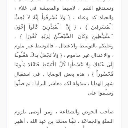
وتستدفَع النقم ، لاسيما والمعيشة في غلاء ،
والحياة كد وعناء ، { وَلاَ تُسْرِفُواْ إِنَّهُ لاَ يُحِبُّ
ٱلْمُسْرِفِينَ } ، { إِنَّ ٱلْمُبَذِّرِينَ كَانُواْ إِخْوٰنَ
ٱلشَّيَـٰطِينِ وَكَانَ ٱلشَّيْطَـٰنُ لِرَبّهِ كَفُورًا } ،
وعليكم بالتوسط والاعتدال ، فالتوسط غير ملوم
، والاعتدال غير مذموم ، { وَلاَ تَجْعَلْ يَدَكَ مَغْلُولَةً
إِلَىٰ عُنُقِكَ وَلاَ تَبْسُطْهَا كُلَّ ٱلْبَسْطِ فَتَقْعُدَ مَلُومًا
مَّحْسُوراً } ، هذه بعض الوصايا ، في استقبال
شهر الهدايا ، مبذولة لكم معاشر البرايا ، ثم صلّوا
وسلّموا على
صاحب الحوض والشفاعَة ، ومن أوصى بلزوم
السنّةِ والجماعَة ، نبيِّنا محمّد بن عبد الله ، أظهر