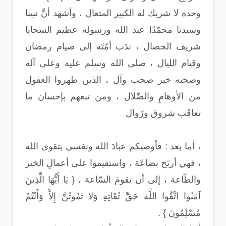
وحده لا شريك له الكبير المتعال ، وأشهد أنَّ نبينا
وسيدنا محمّدًا عبد الله ورسوله عظيم السجايا
شريف الخصال ، ندَب أمّتَه إلى صيام رمضان
وقيام الليال ، صلى الله وسلم عليه وعلى آله
وصحبه خير صحب وآل ، الذين طهروا العقول
من الأوهامِ والضّلال ، ومن تبعهم بإحسان ما
تعاقَب شروق وزَوال
، أما بعد : فأوصيكم عبادَ الله ونفسي بتقوى الله
، فهي أربَح بضاعَة ، واستقيموا على أعمالِ الخير
والطّاعة ، إلى أن تقومَ السّاعة ، { يَا أَيُّهَا الَّذِينَ
آمَنُوا اتَّقُوا اللَّهَ حَقَّ تُقَاتِهِ وَلا تَمُوتُنَّ إِلاَّ وَأَنْتُمْ
مُسْلِمُونَ } .