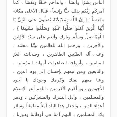
الناس بِشرًا وأُنسًا ، وأنداهم خلُقًا ونفسًا ، كما
أمركم ربُّكم بذلك جنًّا وإنساً ، فقال الأعلى مكانة
وقدساً : { إِنَّ اللَّهَ وَمَلائِكَتَهُ يُصَلُّونَ عَلَى النَّبِيِّ يَا
أَيُّهَا الَّذِينَ آمَنُوا صَلُّوا عَلَيْهِ وَسَلِّمُوا تَسْلِيمًا } ،
اللّهمّ صلِّ وسلِّم وبارك وأنعِم على سيّد الأوّلين
والآخرين ، ورحمةِ الله للعالمين نبيِّنا محمّد ،
وعلى آله الطيّبين الطاهرين ، وصحابته الغرِّ
الميامين ، وأزواجه الطاهرات أمهات المؤمنين ،
والتابعين ومن تبعهم بإحسان إلى يوم الدين ،
وعنا معهم بمنك وكرمك وجودك يا أجود
الأجودين ، ويا أكرم الأكرمين ، اللهم أعز الإسلام
والمسلمين ، وأذل الشرك والمشركين ، ودمر
أعداء الدين ، واجعل هذا البلد آمناً مطمئناً وسائر
بلاد المسلمين ، اللهم آمنا في أوطاننا ودورنا ،