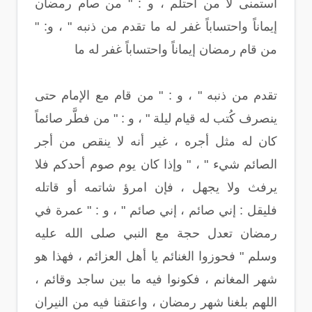
استمنى لا من احتلم ، و : " من صام رمضان
إيماناً واحتساباً غفر له ما تقدم من ذنبه " ، و: "
من قام رمضان إيماناً واحتساباً غفر له ما
تقدم من ذنبه " ، و : " من قام مع الإمام حتى
ينصرف كُتب له قيام ليلة " ، و : " من فطَّر صائماً
كان له مثل أجره ، غير أنه لا ينقص من أجر
الصائم شيء " ، " وإذا كان يوم صوم أحدكم فلا
يرفث ولا يجهل ، فإن امرؤ شاتمه أو قاتله
فليقل : إني صائم ، إني صائم " ، و : " عمرة في
رمضان تعدل حجة مع النبي صلى الله عليه
وسلم " فحوزوا الغنائم يا أهل العزائم ، فهذا هو
شهر المغانم ، فكونوا فيه ما بين ساجد وقائم ،
اللهم بلغنا شهر رمضان ، واعتقنا فيه من النيران