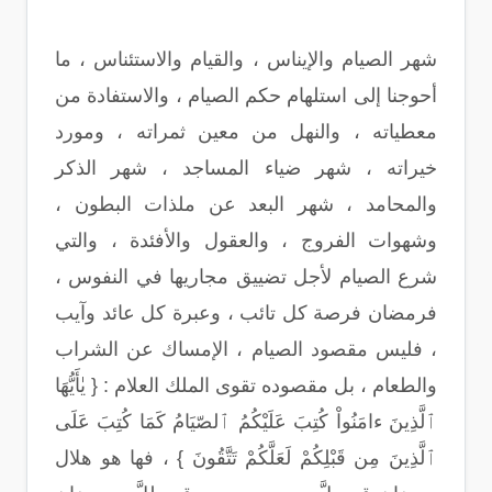
شهر الصيام والإيناس ، والقيام والاستئناس ، ما
أحوجنا إلى استلهام حكم الصيام ، والاستفادة من
معطياته ، والنهل من معين ثمراته ، ومورد
خيراته ، شهر ضياء المساجد ، شهر الذكر
والمحامد ، شهر البعد عن ملذات البطون ،
وشهوات الفروج ، والعقول والأفئدة ، والتي
شرع الصيام لأجل تضييق مجاريها في النفوس ،
فرمضان فرصة كل تائب ، وعبرة كل عائد وآيب
، فليس مقصود الصيام ، الإمساك عن الشراب
والطعام ، بل مقصوده تقوى الملك العلام : { يٰأَيُّهَا
ٱلَّذِينَ ءامَنُواْ كُتِبَ عَلَيْكُمُ ٱلصّيَامُ كَمَا كُتِبَ عَلَى
ٱلَّذِينَ مِن قَبْلِكُمْ لَعَلَّكُمْ تَتَّقُونَ } ، فها هو هلال