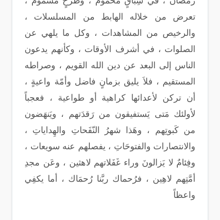
رمضان ، في سِباقٍ محموم ، وطرحٍ مَسموم ،
تعرض من خلاله الهابط من المسلسلات ،
والرخيص من المشاهدات ، وكل ما يلهي عن
الصلوات ، في أشرف الأوقات ، وكأنهم يدعون
الناس إلى البعد عن دين الله القويم ، وصراطه
المستقيم ، فلاَ يليق بزمانٍ فاضل وأمّة واعيةٍ ،
أن تركن لأعدائها كراهية أو طواعية ، فعجباً
لأولئك مَتى يَستفيقون من رَقدَتهم ، ويَنهَضون
من كَبوتِهم ، وهَذا شهرُ النّفَحاتِ والهِداياتِ ،
والانتصارات والفتوحَاتِ ، يفصلهم عنه سويعات ،
وفِئامٌ لا يَزالونَ وراء غَفَلاتهم لاهثين ، وعَن مجدِ
أمَّتِهم لاهِين ، فرُحماك ربَّنا رُحمَاك ، أما يكفِي
واعظاً