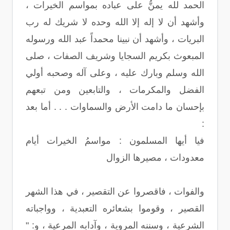
الحمد لله يمنُّ على عباده بمواسم الخيرات ،
وأشهد أن لا إله إلا الله وحده لا شريك له رب
البريات ، وأشهد أن نبينا محمداً عبد الله ورسوله
المبعوث بكريم السجايا وشريف الصفات ، صلى
الله وسلم وبارك عليه ، وعلى آله وصحبه أولي
الفضل والمكرمات ، والتابعين ومن تبعهم
بإحسان ما دامت الأرض والسماوات . . . أما بعد
:
فيا أيها المسلمون : مواسمُ الخيرات أيام
معدودات ، مصيرها الزوال
والفوات ، فاقصروا عن التقصير ، في هذا الشهر
القصير ، وقوموا بشعائره التعبدية ، وواجباته
الشرعية ، وسننه المروية ، وآدابه المرعية ، و: "