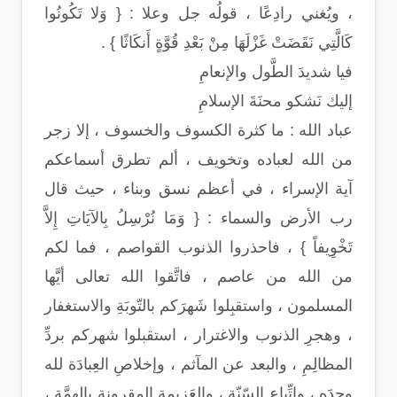
، ويُغني رادِعًا ، قولُه جل وعلا : { وَلا تَكُونُوا
كَالَّتِي نَقَضَتْ غَزْلَهَا مِنْ بَعْدِ قُوَّةٍ أَنكَاثًا } .
فيا شديدَ الطَّول والإنعامِ
إليك نَشكو محنَةَ الإسلامِ
عباد الله : ما كثرة الكسوف والخسوف ، إلا زجر
من الله لعباده وتخويف ، ألم تطرق أسماعكم
آية الإسراء ، في أعظم نسق وبناء ، حيث قال
رب الأرض والسماء : { وَمَا نُرْسِلُ بِالآيَاتِ إِلاَّ
تَخْوِيفاً } ، فاحذروا الذنوب القواصم ، فما لكم
من الله من عاصم ، فاتَّقوا الله تعالى أيَّها
المسلمون ، واستقبِلوا شَهرَكم بالتّوبَةِ والاستغفار
، وهجرِ الذنوب والاغترار ، استقبلوا شهركم بردِّ
المظالِمِ ، والبعد عن المآثم ، وإخلاصِ العِبادَة لله
وحدَه ، واتِّباع السّنّة ، والعَزيمةِ المقرونةِ بالهمَّةِ ،