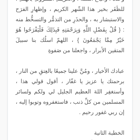
للظَفَر بخير هذا الشّهر الكريم ، وإظهارِ الفرَح
والاستبشار به ، والحذَرِ من التذمُّر والتسخُّط منه
: { قُلْ بِفَضْلِ اللَّهِ وَبِرَحْمَتِهِ فَبِذَلِكَ فَلْيَفْرَحُوا هُوَ
خَيْرٌ مِمَّا يَجْمَعُونَ } ، اللهمّ اسلُك بنا سبيلَ
المتقين الأبرار ، واجعلنا من صَفوةِ
عبادك الأخيار ، ومُنَّ علينا جميعًا بالعِتقِ من النار ،
برحمتك يا عزيز يا غفّار ، أقول قولي هذا ،
وأستغفِر اللهَ العظيم الجليل لي ولكم ولسائر
المسلمين من كلِّ ذنب ، فاستغفروه وتوبوا إليه ،
إن ربي غفور رحيم .
الخطبة الثانية