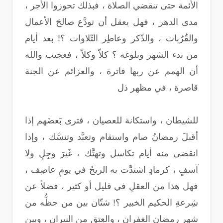
الأئمة حتى تنقضي الصلاة ، فبذلك تحوزوا الأجر ،
مدى الدهر ، فهل يعقل أن تودَّع صالحَ الأعمال
والقُرُبات ، والذّكر وعاطِر التّلاوات ؟! بعد أيام
من بدء الشهر وبلوغه ؟ كلاّ وكلاّ ، فعجيب والله
أن الهمم عن ربها فاترة ، والعزائم عن الجنة
قاصرة ، في مظهر ذل
للشيطان ، واستكانة للعصيان ، فترى بَعضَهم إذا
أقبلَ رمضانُ صام واستقام وتعبَّد وتنسَّك ، وإذا
انقضى منه أيام تكاسل وتهتَّك ، غَيرَ وجِلٍ ولا
آسفٍ ، كرمادٍ اشتدَّت به الريحُ في يومٍ عاصِف ،
فهل هذا من العقلِ في قليل أو كثير ، فضلاً عن
شِرعةِ الحكيم الخبير ؟! شتّان بين من حظُّه من
شهرِ رمضان الغفران ، والعِتق من النيران ، وبين