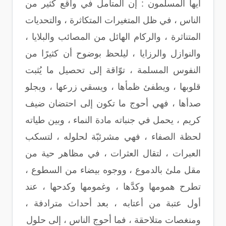
أيها المسلمون : إن المتأمل في واقع كثير من
الناس ، في ظل المتغيرات المتكاثرة ، والتحديات
المتناثرة ، والركام الهائل من المصائب والبلايا ،
والنوازل والرزايا ، ليلحظ بوضوح أن كثيرًا من
النفوس المسلمة ، توّاقة إلى تحصيل ما يُثبت
قلوبها ، ويطفئ ظمأها ، ويسقي زرعها ، ويجلو
صدأها ، فهي أحوج ما تكون إلى احتضان ضيف
كريم ، يحمل في جنباته مادة النماء ، وبين طياته
لحظة الصفاء ، فهي مشرئبّة لحلوله ، لتسكب
العبرات ، لتقال العثرات ، في مظاهر حية من
مقل ملئ بالدموع ، ووجوه بيضاء من السطوع ،
تطرح همومها وكدَّها ، وغمومها وكدحها ، عند
أول عتبة من أعتابه ، بعد أحداث مترادفة ،
ومنغصات متلاحقة ، فما أحوج الناس ، إلى حلول