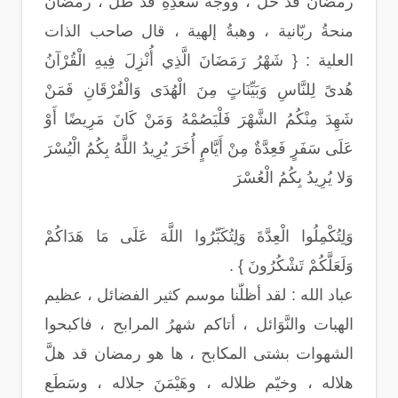
رمضان قد حلَّ ، ووجه سعدِهِ قد طلَّ ، رمضان
منحةُ ربّانية ، وهبةُ إلهية ، قال صاحب الذات
العلية : { شَهْرُ رَمَضَانَ الَّذِي أُنْزِلَ فِيهِ الْقُرْآنُ
هُدىً لِلنَّاسِ وَبَيِّنَاتٍ مِنَ الْهُدَى وَالْفُرْقَانِ فَمَنْ
شَهِدَ مِنْكُمُ الشَّهْرَ فَلْيَصُمْهُ وَمَنْ كَانَ مَرِيضًا أَوْ
عَلَى سَفَرٍ فَعِدَّةٌ مِنْ أَيَّامٍ أُخَرَ يُرِيدُ اللَّهُ بِكُمُ الْيُسْرَ
وَلا يُرِيدُ بِكُمُ الْعُسْرَ
وَلِتُكْمِلُوا الْعِدَّةَ وَلِتُكَبِّرُوا اللَّهَ عَلَى مَا هَدَاكُمْ
وَلَعَلَّكُمْ تَشْكُرُونَ } .
عباد الله : لقد أظلّنا موسم كثير الفضائل ، عظيم
الهبات والنَّوَائل ، أتاكم شهرُ المرابح ، فاكبحوا
الشهوات بشتى المكابح ، ها هو رمضان قد هلَّ
هلاله ، وخيّم ظلاله ، وهَيْمَنَ جلاله ، وسَطَع