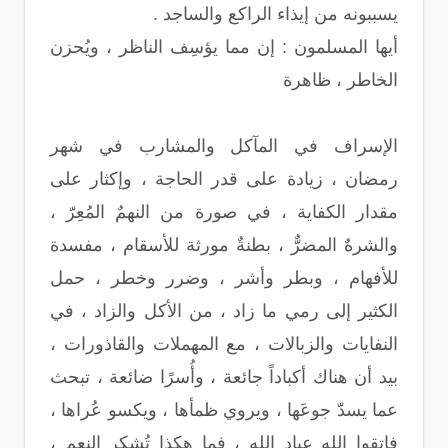
يسببونه من إيذاء الراكع والساجد .
أيها المسلمون : إن مما يؤسِف الناظر ، ويُحزن
الخاطر ، ظاهرة
الإسراف في المآكل والمشارب في شهر
رمضان ، زيادة على قدر الحاجة ، وإكثار على
مقدار الكفاية ، في صورة من النهمٌ المُعِرّ ،
والشرهٌ المضرٌّ ، بطنةٌ مورثة للأسقام ، مفسدة
للأفهام ، وبطر وأشر ، وضرر وخطر ، حمل
الكثير إلى رمي ما زاد ، من الأكل والزاد ، في
النفايات والزبالات ، مع المهملات والقاذورات ،
بيد أن هناك أكباداً جائعة ، وأُسرًا ضائعة ، تبحث
عما يسدّ جوعَها ، ويروي ظمأها ، ويكسو عُراها ،
فاتقوا الله عباد الله ، فما هكذا تُشكر النعم ،