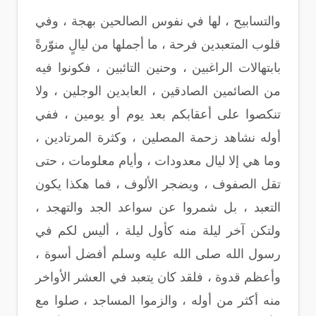
والتسابيح ، لها في نفوس الصالحين بهجة ، وفي
قلوب المتعبدين فرحة ، ما أجملها من ليالٍ منوّرةً
بابتهالات الراغبين ، وحنين التائبين ، فكونوا فيه
من الصائمين الصادقين ، العابدين الوجلين ، ولا
تنكصوا على أعقابكم بعد يوم أو يومين ، ففي
أوله نشاهد زحمة المصلين ، وكثرة المرتادين ،
وما هي إلا ليال معدودات ، وأيام معلومات ، حتى
تقل الصفوف ، ويضجر الألوف ، فما هكذا يكون
التعبد ، بل شمروا عن سواعد الجد والتهجد ،
ولتكن آخر ليلة منه كأول ليلة ، أليس لكم في
رسول الله صلى الله عليه وسلم أفضل أسوة ،
وأعظم قدوة ، فلقد كان يتعبد في العشر الأواخر
منه أكثر من أوله ، والزموا المساجد ، صلوا مع