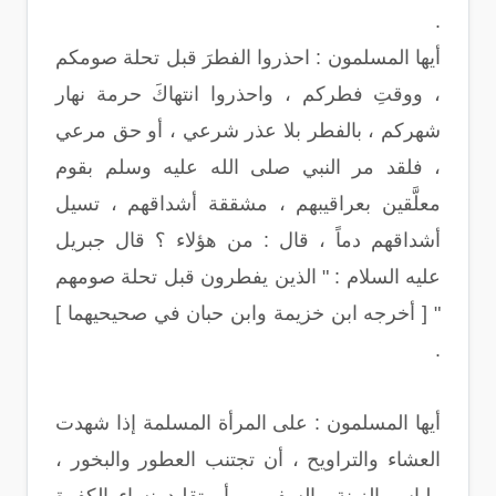
.
أيها المسلمون : احذروا الفطرَ قبل تحلة صومكم
، ووقتِ فطركم ، واحذروا انتهاكَ حرمة نهار
شهركم ، بالفطر بلا عذر شرعي ، أو حق مرعي
، فلقد مر النبي صلى الله عليه وسلم بقوم
معلَّقين بعراقيبهم ، مشققة أشداقهم ، تسيل
أشداقهم دماً ، قال : من هؤلاء ؟ قال جبريل
عليه السلام : " الذين يفطرون قبل تحلة صومهم
" [ أخرجه ابن خزيمة وابن حبان في صحيحيهما ]
.
أيها المسلمون : على المرأة المسلمة إذا شهدت
العشاء والتراويح ، أن تجتنب العطور والبخور ،