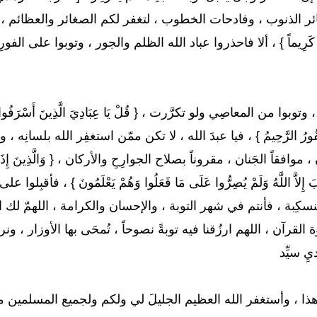
لذنوب ، وفادحات الخطوب ، لتغفر لكم الصغائر والعظائم ، قال تعالى : { إِن ت
 مُّدْخَلاً كَرِيماً } ، ألا فاحذروا عباد الله الظلم والجور ، وتوبوا على 
من المعاصِي ولو تكرَّرت ، { قُلْ يَا عِبَادِيَ الَّذِينَ أَسْرَفُوا عَلَى أَنفُس
ُوَ الْغَفُورُ الرَّحِيمُ } ، فيا عبدَ الله ، لا تكن ممّن استغفِر الله بلس
قاً الجَنان ، مقروناً بصلاح الجوارِحِ والأركان ، { وَالَّذِينَ إِذَا فَعَلُوا ف
لذُّنُوبَ إِلاَّ اللَّهُ وَلَمْ يُصِرُّوا عَلَى مَا فَعَلُوا وَهُمْ يَعْلَمُونَ }
نسكِبة ، فأنتم في شهر التوبة ، والإحسان والكرامة ، اللهمّ لك 
القرآن ، اللهم ارزُقنا فيه توبةً نصوحاً ، تُمحَى بها الأوزار ، ونرت
يِ سيِّد
ا ، وأستغفر الله العظيم الجليلَ لي ولكم ولجميع المسلمين من ك