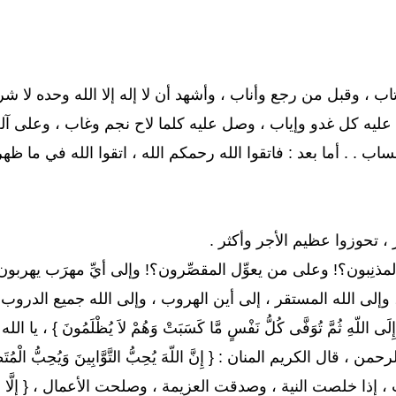
ب ، وقبل من رجع وأناب ، وأشهد أن لا إله إلا الله وحده لا شر
ل عليه كل غدو وإياب ، وصل عليه كلما لاح نجم وغاب ، وعلى آل
لحساب . . أما بعد : فاتقوا الله رحمكم الله ، اتقوا الله في ما
، تحوزوا عظيم الأجر وأكثر .
مذنِبون؟! وعلى من يعوِّل المقصِّرون؟! وإلى أيِّ مهرَب يهربون؟! والله تع
لمفر ، وإلى الله المستقر ، إلى أين الهروب ، وإلى الله جميع الدروب ،
 فِيهِ إِلَى اللّهِ ثُمَّ تُوَفَّى كُلُّ نَفْسٍ مَّا كَسَبَتْ وَهُمْ لاَ يُظْلَم
من ، قال الكريم المنان : { إِنَّ اللّهَ يُحِبُّ التَّوَّابِينَ وَيُحِبُّ الْ
ا خلصت النية ، وصدقت العزيمة ، وصلحت الأعمال ، { إِلَّا مَن تَابَ وَآمَنَ