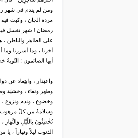
ومن لم يندم في شهر رم
مردة الجان ، وكبت فيه الشيطا
رمضان ! شهر تغسل فيه ا
على الظاهر والباطن ، هكذ
أخرنا ، وما أسررنا وما أ
أيها الصائمون : التّوبةُ خض
واعتِذار ، وابتِعاد عن دو
وطهر ونقاء ، وخشيَة وصف
وخضوع ، وندم ونزوع ، وإن
وسلامةٌ من كلّ مرهوب ، بابُ
تُخْطِئُونَ بِاللَّيْلِ وَالنَّ
الذنوب ليلاً ونهاراً ، يا من