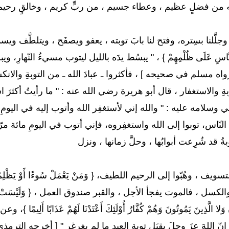
 له من فضلٍ عظيم ، وعطاء جسيم ، من ربٍّ كريم ، وخالقٍ رحيم ،
جلَّلنا بسِتره، وفتح لنا بابَ توبته ، يعفو ويصفَح ، ويتلطَّف ويسمَح ، وبت
ِرَةٍ لِلنَّاسِ عَلَى ظُلْمِهِمْ } ، " يبسُط يدَه بالليل ليتوب مسيءُ النّ
 مسلم في صحيحه ] ، فأكثروا ـ عبادَ الله ـ من التوبةِ والانكس
بةِ والاستغفار ، قال أبو هريرة رضي الله عنه : " ما رأيتُ أكثر
 وسلامه عليه : " والله إني لأستغفِر الله وأتوب إليه في اليومِ
ها النّاس، توبوا إلى الله واستغفِروه، فإني أتوب في اليومِ مائة مر
ةُ قد شُرِعت أبوابُها ، وحلَّ زمانها ، ونزل
ف ، وهُبّوا إلى الرحيم اللطيف، { وَمَنْ يَعْمَلْ سُوءًا أَوْ يَظْلِمْ نَفْسَهُ ث
، فالموت يفجأ الأجل ، والقبر صندوق العمل ، { وَلَيْسَتْ التَّوْبَةُ لِلَّذِ
آنَ وَلا الَّذِينَ يَمُوتُونَ وَهُمْ كُفَّارٌ أُوْلَئِكَ أَعْتَدْنَا لَهُمْ عَذَا
ّ اللهَ عزَ وجلَ يقبَل توبة العبدِ ما لم يغرغِر " [ أخرجه الترمذي 