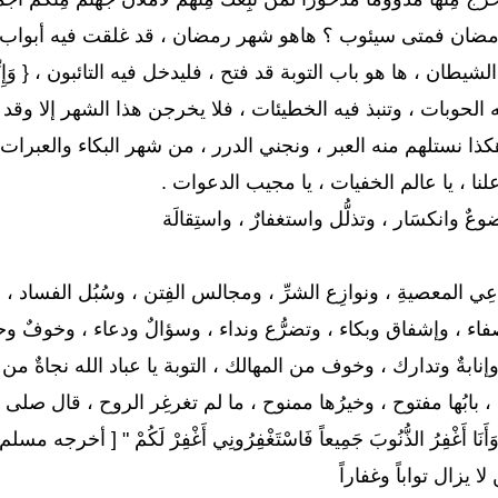
ضان فمتى سيئوب ؟ هاهو شهر رمضان ، قد غلقت فيه أبواب ال
ن ، ها هو باب التوبة قد فتح ، فليدخل فيه التائبون ، { وَإِنِّي لَغَفَّارٌ
لحوبات ، وتنبذ فيه الخطيئات ، فلا يخرجن هذا الشهر إلا وقد 
ا نستلهم منه العبر ، ونجني الدرر ، من شهر البكاء والعبرات ، 
علنا ، يا عالم الخفيات ، يا مجيب الدعوات .
وعٌ وانكسَار ، وتذلُّل واستغفارٌ ، واستِقالَة
اعِي المعصيةِ ، ونوازِع الشرِّ ، ومجالس الفِتن ، وسُبُل الفساد ، 
اء ، وإشفاق وبكاء ، وتضرُّع ونداء ، وسؤالٌ ودعاء ، وخوفٌ وح
ابةٌ وتدارك ، وخوف من المهالك ، التوبة يا عباد الله نجاةٌ من 
ها مفتوح ، وخيرُها ممنوح ، ما لم تغرغِر الروح ، قال صلى الله عليه وسلم
هَارِ ، وَأَنَا أَغْفِرُ الذُّنُوبَ جَمِيعاً فَاسْتَغْفِرُونِي أَغْفِرْ لَكُمْ " 
 لا يزال تواباً وغفاراً