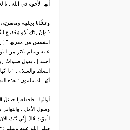
أيها الأخوة في الله : يا
وغشَّانا بحِلمِه ومغفرتِه، و
{ وَإِنَّ رَبَّكَ لَذُو مَغْف
الشمس من مغربها " [ رواه
عليه وسلم يكثِر من التّو
أحمد ] ، يقول صلواتُ ربي
الصلاة والسلام : " يا أيّ
أيّها المسلمون : هذه التوب
أوانُها ، فاقطعوا حبائلَ التسوي
وطول الأمل ، والتواني والكسل 
الْمَوْتُ قَالَ إِنِّي تُبْتُ ال
صلى الله عليه وسلم : " إن