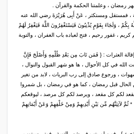
شهر رمضان ، وعلمتنا الحكمة والقرآن .
مستقل ومستكثر ، عَنْ أَبِى هُرَيْرَةَ رضي الله عنه
 ، وَلَجَاءَ بِقَوْمٍ يُذْنِبُونَ فَيَسْتَغْفِرُونَ اللَّهَ فَيَغْفِرُ لَهُمْ
كريم ، غفور رحيم ، فتح لعباده باب الغفران ، والتوبة
 : { فَمَن تَابَ مِن بَعْدِ ظُلْمِهِ وَأَصْلَحَ فَإِنَّ
يا من عصيت الله في كل الأحوال ، ها هو شهر القبول والنوال ،
وات ، ورجوع صادق إلى رب البريات ، لابد من تغير
كن الحال قبل رمضان ، كما هو في رمضان ، بل شمروا
 يقعد لكم كل مقعد ، ويرصد لكم كل مرصد ، ليوقعكم
آتِيَنَّهُم مِّن بَيْنِ أَيْدِيهِمْ وَمِنْ خَلْفِهِمْ وَعَنْ أَيْمَانِهِمْ
َّمَ مِنكُمْ أَجْمَعِينَ } ، فمن لم يتب في شهر التوبة ، فمتى سيتوب ،