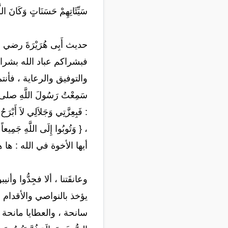
سَيِّئَاتِهِمْ حَسَنَاتٍ وَك
حديث أَبِى هُرَيْرَةَ رضي الله عن
فبشراكم عباد الله بشراك
والتوفيق والرعاية ، فأنتم 
سَمِعْتُ رَسُولَ اللَّهِ صلى الله 
: فَبِعِزَّتِي وَجَلاَلِي لا
، { وَتُوبُوا إِلَى اللَّهِ جَمِيعاً أَ
أيها الأخوة في الله : ها
وعانقَتنا ، ألا فجِدُّوا و
يؤخذ بالنواصي والأقدام ، وت
سانحة ، والعطايا مانحة ، فاس