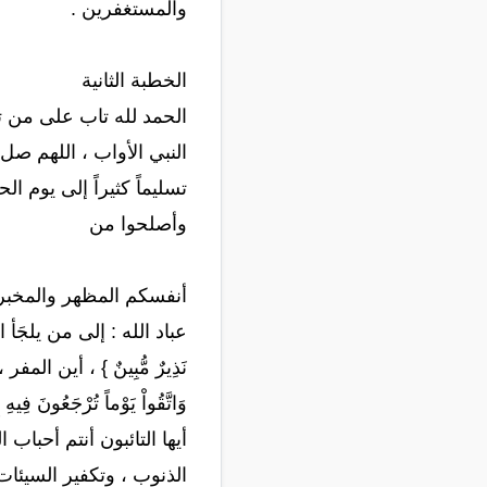
والمستغفرين .
الخطبة الثانية
الحمد لله تاب على من تا
النبي الأواب ، اللهم ص
تسليماً كثيراً إلى يوم ا
وأصلحوا من
أنفسكم المظهر والمخبر 
عباد الله : إلى من يلجَأ ال
نَذِيرٌ مُّبِينٌ } ، أين ا
وَاتَّقُواْ يَوْماً تُرْجَعُونَ
أيها التائبون أنتم أحباب الرح
الذنوب ، وتكفير السيئات ، إذ