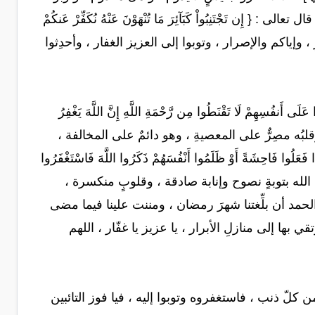
َجْتَنِبُواْ كَبَآئِرَ مَا تُنْهَوْنَ عَنْهُ نُكَفِّرْ عَنكُمْ
الفورِ ، وإياكم والإصرار ، وتوبوا إلى العزيز الغفار ، وأحدِثوا
ِهِمْ لَا تَقْنَطُوا مِن رَّحْمَةِ اللَّهِ إِنَّ اللَّهَ يَغْفِرُ
انِه ، وقلبُه مصِرٌّ على المعصيةِ ، وهو دائمٌ على المخالفة ،
َاحِشَةً أَوْ ظَلَمُوا أَنْفُسَهُمْ ذَكَرُوا اللَّهَ فَاسْتَغْفَرُوا
 ، فأقبِلوا على الله بتوبةٍ نصوح وإنابة صادقة ، وقلوبٍ منكسرة ،
الحمد أن بلِّغتنا شهرَ رمضان ، ومننت علينا فيما مضى
قي بها إلى منازلِ الأبرار ، يا عزيز يا غفّار ، اللهم
لّ ذنب ، فاستغفروه وتوبوا إليه ، فيا فوز التائبين