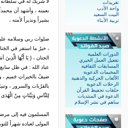
لا شريك له في سلطانه وم
تغريدات
واحة الأدب
نعمته ، وأشهد أن محمدا
البيت السعيد
بشيراً ونذيراً لأمته ،
تربية الأبناء
صلوات ربي وسلامه عليه و
، خيرُ ما استقر في الجَن
الدورات العلمية
الجنان ، { يَا أَيُّهَا الَّذِينَ آمَنُ
تفعيل العمل الخيري
المسابقات الثقافية
عباد الله : في ظل سابغ 
المخيمات الدعوية
ضيفٌ بالخيراتِ جَميم ، وب
الألعاب الحركية والذهنية
الرحلات الدعوية
بالقرُبات والسرور ، وتنيرُ ل
حلقات تحفيظ القرآن
لِلنَّاسِ وَبَيِّنَاتٍ مِنْ ا
الدعوة في المنتديات
ساهم في نشر الإسلام
المسلمون فيه إلى مرضاة 
المولى لعباده شهراً للت