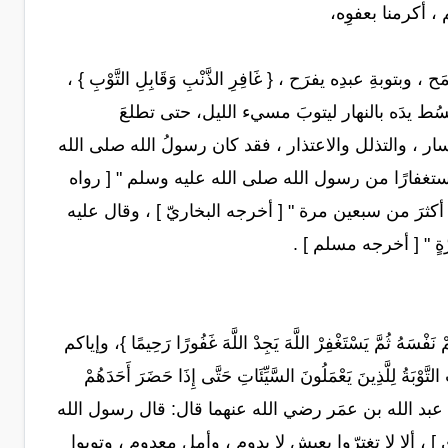
 أكرمنا بعفوِه،
وبةِ عبدِه يفرَح ، { غَافِرِ الذَّنْبِ وَقَابِلِ التَّوْبِ } ،
هارِ، ويبسُط يدَه بالنهار ليتوبَ مسيء الليل، حتى تطلعَ
ار ، والتذلل والاعتذار ، فقد كان رسولُ الله صلى الله
َ استغفارًا من رسول الله صلى الله عليه وسلم " [ رواه
 أكثرَ من سبعين مرة " [ أخرجه البخاريّ ] ، وقال عليه
ّةٍ " [ أخرجه مسلم ] .
ُمَّ يَسْتَغْفِرْ اللَّهَ يَجِدْ اللَّهَ غَفُورًا رَحِيمًا }، وإياكم
ينَ يَعْمَلُونَ السَّيِّئَاتِ حَتَّى إِذَا حَضَرَ أَحَدَهُمْ
بًا أَلِيمًا }، وعن عبد الله بن عمَر رضي الله عنهما قال: قال رسول الله
] ، ألا لا تغترّوا بعيشٍ لا يدوم ، وأمل معدوم ، وتوبوا