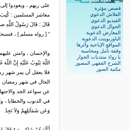
على ربهم ، ويعودوا إلى 
قصص مؤثرة
الفلاش الدعوي
معاشر المسلمين : كُتِبَ
الفيديو الدعوي
قَالَ : قَالَ رَسُولُ اللَّهِ صلى ا
الجوال الدعوي
المعارض الدعوية
" [ رواه مسلم ] ، فسبحا
الباوربوينت الدعوية
المواقع الإباحية وأثرها
وقفة تأمل ومحاسبة
والإحسان ، وامتن عليهم بمو
يا روادَ منتديات الحوار
اللّهَ يَتُوبُ عَلَيْهِ إِن
الشرح الفقهي المصور
مكتبة الصور
فلا يعقل أن يمر شهر رم
الحال في شهر رمضان ، ف
عن سواعد الجد والاجتها
في الذنوب والخطايا ، والآثام الرزا
وَعَن شَمَآئِلِهِمْ وَلاَ تَجِدُ
أَكْثَرَهُمْ شَاكِرِينَ * قَالَ