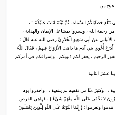
ن صحيح من
خَطَايَاكُمُ السَّمَاءَ ، ثُمَّ تُبْتُمْ لَتَابَ عَلَيْكُمْ " ،
من رحمة الله ، وسيروا بمشاعل الإيمان والهداية ،
ي عَنْ أَبِى سَعِيدٍ الْخُدْرِيِّ رضي الله عنه قَالَ :
رَحُ أُغْوِي بَنِي آدَمَ مَا دَامَتِ الأَرْوَاحُ فِيهِمْ ، فَقَالَ اللَّهُ
م الكريم ، الغفور الرحيم ، يغفر لكم ذنوبكم ، وإسرافكم في أمركم
ا عشرُ الثانية
نتَصِف ، وكثيرٌ منّا من نفسِه لم ينتَصِف ، واحذروا يوم
 لا يَخْفَى عَلَى اللَّهِ مِنْهُمْ شَيْءٌ } ، فهاهي الفرص
 { إِنَّمَا التَّوْبَةُ عَلَى اللّهِ لِلَّذِينَ يَعْمَلُونَ