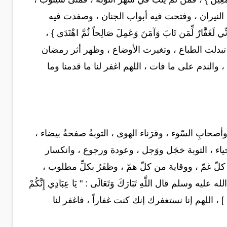
نيران ، وفتحت فيه أبواب الجنان ، وصفدت فيه
 لِّمَن تَابَ وَآمَنَ وَعَمِلَ صَالِحاً ثُمَّ اهْتَدَى } ،
تبدلت الطباع ، وتغيرت الأوضاع ، وظهر أثر رمضان
والندم على ما فات ، اللهم اغفر لنا ما قدمنا وما
وأصحابِ السّوء ، وقرَناء الهوى ، التوبةُ صفحةٌ بيضاء ،
ياء ، التوبة خجَل ووَجل ، وعودة ورجوع ، وانكسار
كلّ غمّ ، ووقاية من كلّ همّ ، وظفَرٌ بكلِّ مطلوب ،
 قال اللَّهِ تَبَارَكَ وَتَعَالَى : " يَا عِبَادِي إِنَّكُمْ
[ أخرجه مسلم ] ، اللهم إنا نستغفرك إنك كنت غفاراً ، فاغفر لنا