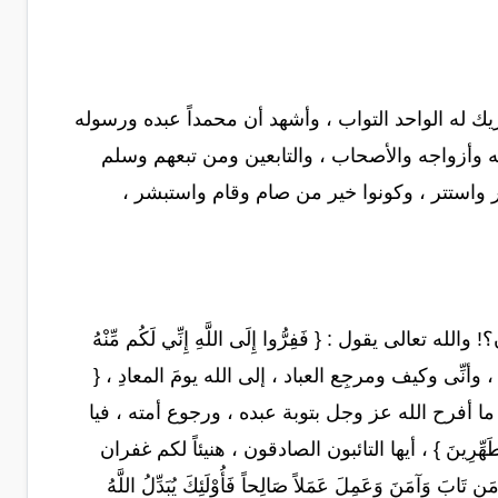
يك له الواحد التواب ، وأشهد أن محمداً عبده ورسوله
ه وأزواجه والأصحاب ، والتابعين ومن تبعهم وسلم
 ظهر واستتر ، وكونوا خير من صام وقام واستبشر ،
الى يقول : { فَفِرُّوا إِلَى اللَّهِ إِنِّي لَكُم مِّنْهُ
 وأنِّى وكيف ومرجِع العباد ، إلى الله يومَ المعادِ ، {
ُونَ } ، يا الله ما أفرح الله عز وجل بتوبة عبده ، ورجوع أمته ، فيا
مُتَطَهِّرِينَ } ، أيها التائبون الصادقون ، هنيئاً لكم غفران
 وَعَمِلَ عَمَلاً صَالِحاً فَأُوْلَئِكَ يُبَدِّلُ اللَّهُ