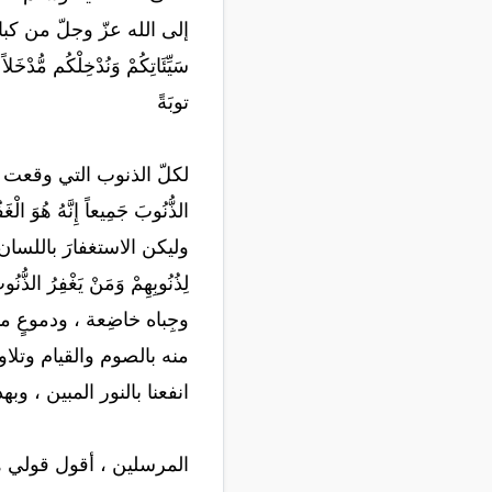
إلى الله عزّ وجلّ من كبائر ا
سَيِّئَاتِكُمْ وَنُدْخِلْكُم
توبَةً
لكلّ الذنوب التي وقعت ، وتوبوا 
الذُّنُوبَ جَمِيعاً إِنَّهُ ه
وليكن الاستغفارَ باللسان ، مواف
لِذُنُوبِهِمْ وَمَنْ يَغْفِرُ ا
وجِباه خاضِعة ، ودموعٍ م
منه بالصوم والقيام وتلاوة 
انفعنا بالنور المبين ، وبهد
المرسلين ، أقول قولي هذ