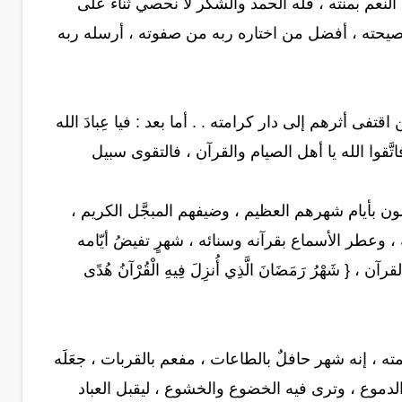
نعم بمنته ، فله الحمد والشكر لا نحصي ثناءً على
صيحته ، أفضل من اختاره ربه من صفوته ، أرسله ربه
أثرهم إلى دار كرامته . . أما بعد : فيا عِبادَ الله
تَّقوا الله يا أهل الصيام والقرآن ، فالتقوى سبيل
ون بأيام شهرهم العظيم ، وضيفهم المبجَّل الكريم ،
ِه ، وعطر الأسماع بقرآنه وسنائه ، شهرٍ تفيضُ أيّامه
{ شَهْرُ رَمَضَانَ الَّذِي أُنزِلَ فِيهِ الْقُرْآنُ هُدًى
 ، إنه شهر حافلٌ بالطاعات ، مفعم بالقربات ، جعَلَه
لدموع ، وترى فيه الخضوع والخشوع ، ليقبل العباد