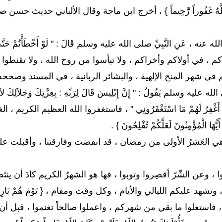
َانَ اللَّهُ غَفُوراً رَّحِيماً } ، أخرج ابن ماجة وقال الألباني حديث حس
ه ، عَنِ النَّبِيِّ صلى الله عليه وسلم قَالَ : " لَوْ أَخْطَأْتُمْ حَتَّى تَبْلُغَ 
م ، في أولاكم وأخراكم ، ولا تيأسوا من روح الله ، ولا تقنطوا 
في شهر المنح الإلهية ، والبشائر الربانية ، في المسند وصححه الألبان
عليه وسلم يَقُولُ : " إِنَّ إِبْلِيسَ قَالَ لِرَبِّهِ : بِعِزَّتِكَ وَجَلاَلِكَ لاَ أَبْ
َ أَبْرَحُ أَغْفِرُ لَهُمْ مَا اسْتَغْفَرُونِي " ، فاستغفروا الله العظي
يُّهَا الْمُؤْمِنُونَ لَعَلَّكُمْ تُفْلِحُونَ } .
 هي العَشرُ الأولى من رمضان ، قد انقضت وفارقتنا ، وأقبلت علين
أنيبوا ، وعن الشّرّ أقصِروا وتوبوا ، فها هو الشهرُ الكريم كادَ أن ي
شهد عليكم الليالي والأيام ، وكل وقت ومقام ، { يَوْمَ هُمْ بَارِزُونَ
تغلوا ما بقي من شهركم ، واعملوا صالحاً تغنموا ، قبل أن تندموا وتغرموا :