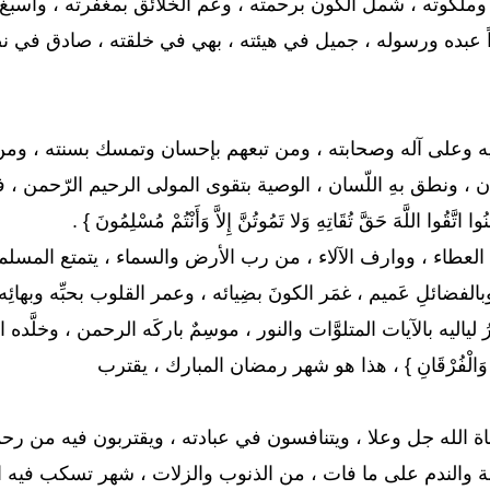
لكوته ، شمل الكون برحمته ، وعم الخلائق بمغفرته ، وأسبغ ال
ً عبده ورسوله ، جميل في هيئته ، بهي في خلقته ، صادق في ن
على آله وصحابته ، ومن تبعهم بإحسان وتمسك بسنته ، ومن اقتفى 
ان ، ونطق بهِ اللّسان ، الوصية بتقوى المولى الرحيم الرّحمن ، فا
وا اتَّقُوا اللَّهَ حَقَّ تُقَاتِهِ وَلا تَمُوتُنَّ إِلاَّ وَأَنْتُمْ مُسْلِمُونَ } .
العطاء ، ووارف الآلاء ، من رب الأرض والسماء ، يتمتع المسلم
الفضائلِ عَميم ، غمَر الكونَ بضِيائه ، وعمر القلوب بحبِّه وبهائ
ياليه بالآيات المتلوَّات والنور ، موسِمٌ باركَه الرحمن ، وخلَّده القرآن ، 
لْهُدَى وَالْفُرْقَانِ } ، هذا هو شهر رمضان المبارك ، يقترب
الله جل وعلا ، ويتنافسون في عبادته ، ويقتربون فيه من رحمته
وبة والندم على ما فات ، من الذنوب والزلات ، شهر تسكب فيه ا