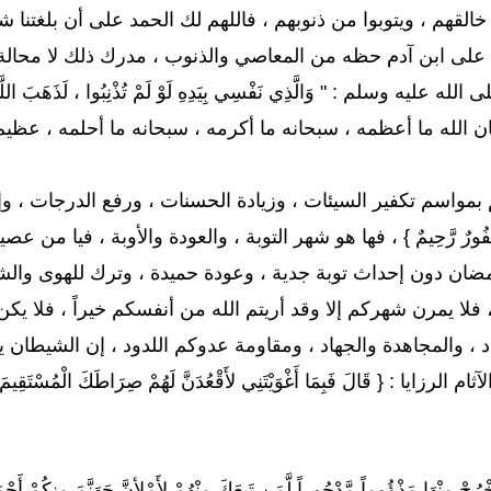
خالقهم ، ويتوبوا من ذنوبهم ، فاللهم لك الحمد على أن بلغتنا 
 على ابن آدم حظه من المعاصي والذنوب ، مدرك ذلك لا محالة ، ف
لله عليه وسلم : " وَالَّذِي نَفْسِي بِيَدِهِ لَوْ لَمْ تُذْنِبُوا ، لَذَهَبَ اللَّهُ بِكُمْ
ن الله ما أعظمه ، سبحانه ما أكرمه ، سبحانه ما أحلمه ، عظيم 
اسم تكفير السيئات ، وزيادة الحسنات ، ورفع الدرجات ، وإقالة العثرات
َّ اللّهَ غَفُورٌ رَّحِيمٌ } ، فها هو شهر التوبة ، والعودة والأوبة ، ف
ضان دون إحداث توبة جدية ، وعودة حميدة ، وترك للهوى والشه
لا يمرن شهركم إلا وقد أريتم الله من أنفسكم خيراً ، فلا ي
د ، والمجاهدة والجهاد ، ومقاومة عدوكم اللدود ، إن الشيطان
يا : { قَالَ فَبِمَا أَغْوَيْتَنِي لأَقْعُدَنَّ لَهُمْ صِرَاطَكَ الْمُسْتَقِيمَ * ثُمَّ ل
 اخْرُجْ مِنْهَا مَذْؤُوماً مَّدْحُوراً لَّمَن تَبِعَكَ مِنْهُمْ لأَمْلأنَّ جَهَن