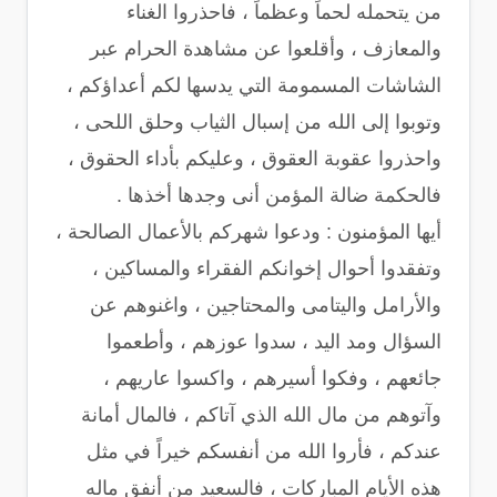
من يتحمله لحماً وعظماً ، فاحذروا الغناء
والمعازف ، وأقلعوا عن مشاهدة الحرام عبر
الشاشات المسمومة التي يدسها لكم أعداؤكم ،
وتوبوا إلى الله من إسبال الثياب وحلق اللحى ،
واحذروا عقوبة العقوق ، وعليكم بأداء الحقوق ،
فالحكمة ضالة المؤمن أنى وجدها أخذها .
أيها المؤمنون : ودعوا شهركم بالأعمال الصالحة ،
وتفقدوا أحوال إخوانكم الفقراء والمساكين ،
والأرامل واليتامى والمحتاجين ، واغنوهم عن
السؤال ومد اليد ، سدوا عوزهم ، وأطعموا
جائعهم ، وفكوا أسيرهم ، واكسوا عاريهم ،
وآتوهم من مال الله الذي آتاكم ، فالمال أمانة
عندكم ، فأروا الله من أنفسكم خيراً في مثل
هذه الأيام المباركات ، فالسعيد من أنفق ماله