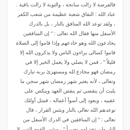
فالفرصة لا زالت سانحة ، والتوبة لا زالت باقية .
عباد الله : النفاق شعبة عظيمة من شعب الكفر
، ولقد توعد الله المنافق بالنار ، بل بالدرك
الأسفل منها فقال الله تعالى : " إن المنافقين
يخادعون الله وهو خادعهم وإذا قاموا إلى الصلاة
قاموا كسالى يراءون الناس ولا يذكرون الله إلا
قليلاً " ، فمن لا يصلي ولا يعمل الخير إلا في
رمضان فهو مخادع لله ومستهزئ بربه تبارك
وتعالى ، لأنه يعتبر شهر رمضان شهر سجن ما
يلبث أن ينقضي ثم ينقض العهد وينكص على
عقبيه ، ويعود إلى أسوأ أعماله ، فمثل أولئك
توعدهم الله تعالى بالنار وبئس القرار ، قال
تعالى : " إن المنافقين في الدرك الأسفل من
النار ولن تجد لهم نصيراً " ، وبئس القوم الذين لا