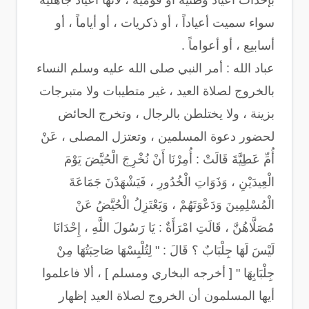
بإحداث أعياد وطنية أو قومية ، لأنها أعياد جاهلية
سواء سميت أعياداً ، أو ذكريات ، أو أياماً ، أو
أسابيع ، أو أعواماً .
عباد الله : أمر النبي صلى الله عليه وسلم النساء
بالخروج لصلاة العيد ، غير متطيبات ولا متبرجات
بزينة ، ولا يختلطن بالرجال ، وتخرج الحائض
لحضور دعوة المسلمين ، وتعتزل المصلى ، عَنْ
أُمِّ عَطِيَّةَ قَالَتْ : أُمِرْنَا أَنْ نُخْرِجَ الْحُيَّضَ يَوْمَ
الْعِيدَيْنِ ، وَذَوَاتِ الْخُدُورِ ، فَيَشْهَدْنَ جَمَاعَةَ
الْمُسْلِمِينَ وَدَعْوَتَهُمْ ، وَيَعْتَزِلُ الْحُيَّضُ عَنْ
مُصَلَّاهُنَّ ، قَالَتِ امْرَأَةٌ : يَا رَسُولَ اللَّهِ ، إِحْدَانَا
لَيْسَ لَهَا جِلْبَابٌ ؟ قَالَ : " لِتُلْبِسْهَا صَاحِبَتُهَا مِنْ
جِلْبَابِهَا " [ أخرجه البخاري ومسلم ] ، ألا فاعلموا
أيها المسلمون أن الخروج لصلاة العيد إظهار