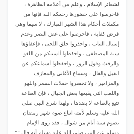
لشعائر الإسلام ، وعلم من أعلامه الظاهرة ،
فاحرصوا على حضورها رحمكم الله فإنها من
مكملات أحكام هذا الشهر المبارك ، لا سيما وهي
فرض كفاية ، فاحرصوا على غض البصر وعدم
إسبال الثياب ، واحذروا حلق اللحى ، فإعفاؤها
سنة المصطفى ، واحفظوا ألسنتكم من اللغو
والرفث وقول الزور ، واحفظوا أسماعكم عن
القيل والقال ، وسماع الأغاني والمعازف
والمزامير ، ولا تحضروا حفلات السمر واللهو
واللعب التي يقيمها بعض الجهال ، فإن الطاعة
تتبع بالطاعة لا بضدها ، ولهذا شرع النبي صلى
الله عليه وسلم لأمته اتباع صوم شهر رمضان
بصوم ستة أيام من شوال ، فقد روى الإمام
مسلم عن النبي صلى الله عليه وسلم أنه قال : "