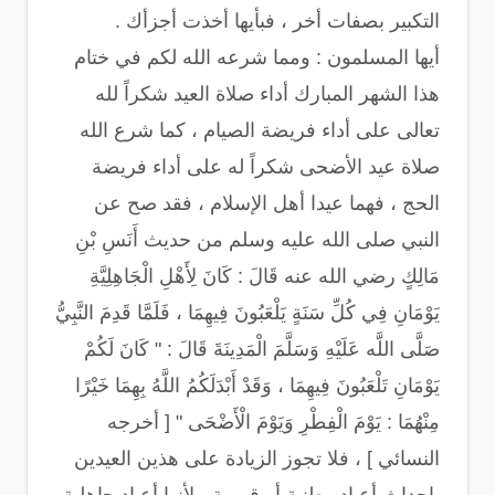
التكبير بصفات أخر ، فبأيها أخذت أجزأك .
أيها المسلمون : ومما شرعه الله لكم في ختام
هذا الشهر المبارك أداء صلاة العيد شكراً لله
تعالى على أداء فريضة الصيام ، كما شرع الله
صلاة عيد الأضحى شكراً له على أداء فريضة
الحج ، فهما عيدا أهل الإسلام ، فقد صح عن
النبي صلى الله عليه وسلم من حديث أَنَسِ بْنِ
مَالِكٍ رضي الله عنه قَالَ : كَانَ لِأَهْلِ الْجَاهِلِيَّةِ
يَوْمَانِ فِي كُلِّ سَنَةٍ يَلْعَبُونَ فِيهِمَا ، فَلَمَّا قَدِمَ النَّبِيُّ
صَلَّى اللَّه عَلَيْهِ وَسَلَّمَ الْمَدِينَةَ قَالَ : " كَانَ لَكُمْ
يَوْمَانِ تَلْعَبُونَ فِيهِمَا ، وَقَدْ أَبْدَلَكُمُ اللَّهُ بِهِمَا خَيْرًا
مِنْهُمَا : يَوْمَ الْفِطْرِ وَيَوْمَ الْأَضْحَى " [ أخرجه
النسائي ] ، فلا تجوز الزيادة على هذين العيدين