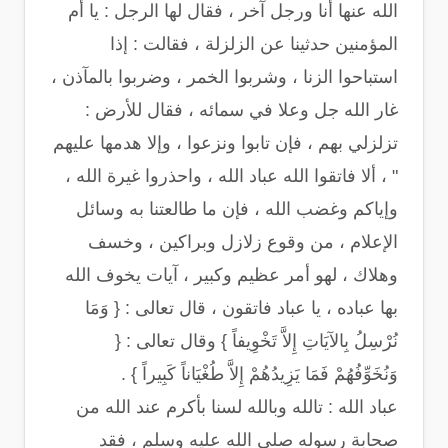
الله عنها أنا ورجل آخر ، فقال لها الرجل : يا أم
المؤمنين حدثينا عن الزلزلة ، فقالت : إذا
استباحوا الزنا ، وشربوا الخمر ، وضربوا بالمآذن ،
غار الله جل وعلا في سمائه ، فقال للأرض :
تزلزلي بهم ، فإن تابوا ونزعوا ، وإلا هدمها عليهم
" ، ألا فاتقوا الله عباد الله ، واحذروا غيرة الله ،
وإياكم وغضب الله ، فإن ما طالعتنا به وسائل
الإعلام ، من وقوع زلازل وبراكين ، وخسف
وهلاك ، لهو أمر عظيم وكبير ، آيات يخوف الله
بها عباده ، يا عباد فاتقون ، قال تعالى : { وَمَا
نُرْسِلُ بِالآيَاتِ إِلاَّ تَخْوِيفاً } وقال تعالى : {
وَنُخَوِّفُهُمْ فَمَا يَزِيدُهُمْ إِلاَّ طُغْيَاناً كَبِيراً } .
عباد الله : تالله وبالله لسنا بأكرم عند الله من
صحابة رسوله صلى الله عليه وسلم ، فقد