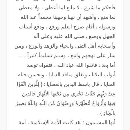
فأحكم ما شرع ، لا مانع لما أعطى ، ولا معطي
لما منع ، وأشهد أن نبينا وحبيبنا محمداً عبد الله
ورسوله ، أقام صرح العلم ورفع ، ودفع أسباب
الجهل ووضع ، صلى الله عليه وعلى آله
وأصحابه أهل التقى والحياء والزهد والورع ، ومن
سار على نهجهم واتبع ، وسلم تسليماً كثيراً . . .
أما بعد : فاتقوا الله عباد الله ، فتقواه توصد
أبواب البلايا ، وتغلق منافذ الدنايا ، وتحسن ختام
المنايا ، قال باسط اليدين بالعطايا : { لِلَّذِينَ اتَّقَوْا
عِندَ رَبِّهِمْ جَنَّاتٌ تَجْرِي مِن تَحْتِهَا الأَنْهَارُ خَالِدِينَ
فِيهَا وَأَزْوَاجٌ مُّطَهَّرَةٌ وَرِضْوَانٌ مِّنَ اللّهِ وَاللّهُ بَصِيرٌ
بِالْعِبَادِ } .
أيها المسلمون : لقد كانت الأمة الإسلامية ، أمة