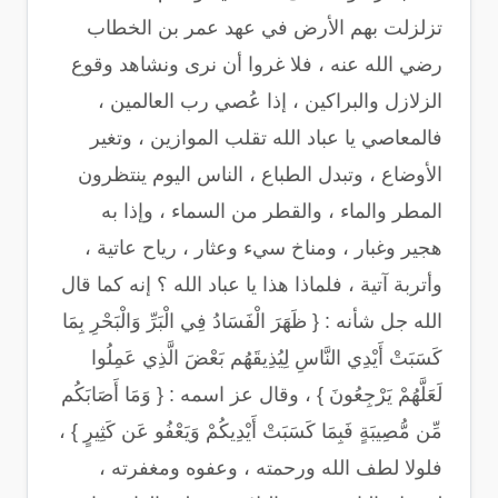
تزلزلت بهم الأرض في عهد عمر بن الخطاب
رضي الله عنه ، فلا غروا أن نرى ونشاهد وقوع
الزلازل والبراكين ، إذا عُصي رب العالمين ،
فالمعاصي يا عباد الله تقلب الموازين ، وتغير
الأوضاع ، وتبدل الطباع ، الناس اليوم ينتظرون
المطر والماء ، والقطر من السماء ، وإذا به
هجير وغبار ، ومناخ سيء وعثار ، رياح عاتية ،
وأتربة آتية ، فلماذا هذا يا عباد الله ؟ إنه كما قال
الله جل شأنه : { ظَهَرَ الْفَسَادُ فِي الْبَرِّ وَالْبَحْرِ بِمَا
كَسَبَتْ أَيْدِي النَّاسِ لِيُذِيقَهُم بَعْضَ الَّذِي عَمِلُوا
لَعَلَّهُمْ يَرْجِعُونَ } ، وقال عز اسمه : { وَمَا أَصَابَكُم
مِّن مُّصِيبَةٍ فَبِمَا كَسَبَتْ أَيْدِيكُمْ وَيَعْفُو عَن كَثِيرٍ } ،
فلولا لطف الله ورحمته ، وعفوه ومغفرته ،