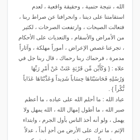
الله ، نتيجة حتمية ، وحقيقة واقعية ، لعدم
استقامتنا على ديننا ، وانحرافنا عن صراط ربنا ،
فتعالت الصيحات ، وارتفعت الصرخات ، لكثير
من الأمراض والأسقام ، والتعديات على الأحكام
، تجرعنا غصص الإعراض ، أموراً مهلكة ، وآثاراً
مدمرة ، فرحماك ربنا رحماك ، قال ربنا جل في
علاه : { وَكَأَيِّن مِّن قَرْيَةٍ عَتَتْ عَنْ أَمْرِ رَبِّهَا
وَرُسُلِهِ فَحَاسَبْنَاهَا حِسَاباً شَدِيداً وَعَذَّبْنَاهَا عَذَاباً
نُّكْراً } .
عباد الله : ما أحلم الله على عباده ، ما أعظم
صبر الله ، ما أطول إمهال الله ، الله يمهل ولا
يهمل ، ولو أنه أخذ الناس بأول الجرم ، وابتداء
الإثم ، ما ترك على الأرض من أحدٍ أبداً ، عدلاً