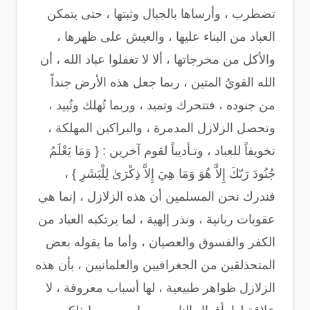
تضطرب ، وأرساها بالجبال وثبتها ، حتى يتمكن
العباد من البناء عليها ، والعيش على ظهرها ،
والأكل من مخرجاتها ، ألا لا تغفلوا عباد الله ، أن
الله القويُ المتين ، ربما جعل هذه الأرض جنداً
من جنوده ، فتتحرك وتميد ، وربما تُهلك وتُبيد ،
وتحصل الزلازل المدمرة ، والبراكين المهلكة ،
تخويفاً للعباد ، وتـأديباً لقوم آخرين : { وَمَا يَعْلَمُ
جُنُودَ رَبّكَ إِلاَّ هُوَ وَمَا هِيَ إِلاَّ ذِكْرَىٰ لِلْبَشَرِ } ،
فندرك نحن المسلمين أن هذه الزلازل ، إنما هي
عقوبات ربانية ، ونذر إلهية ، لما يرتكبه العباد من
الكفر والفسوق والعصيان ، وأما ما يقوله بعض
المتحذلقين من الجغرافيين والعلمانيين ، بأن هذه
الزلازل ظواهر طبيعية ، لها أسباب معروفة ، لا