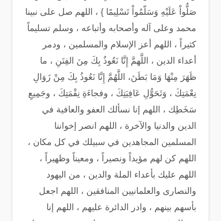
صَلُّواْ عَلَيْهِ وَسَلّمُواْ تَسْلِيمًا } ، اللهم صل على نبينا
محمد وعلى آله وأصحابه وأتباعه ، وسلم تسليماً
كثيراً ، اللهم أعز الإسلام والمسلمين ، ودمر
أعداء الدين ، اللَّهمَّ إِنَّا نَعُوذُ بِكَ مِنَ الفِتَنِ ، ما
ظَهَرَ مِنْهَا وَمَا بَطَنَ، اللَّهُمَّ إِنَّا نَعُوذُ بِكَ مِنْ زَوَالِ
نِعْمَتِكَ ، وَتَحَوُّلِ عَافِيَتِكَ ، وفجاءَةِ نِقْمَتِكَ ، وجَمِيعِ
سَخَطِك ، اللهم إنا نسألك العفو والعافية في
الدين والدنيا والآخرة ، اللهم انصر إخواننا
المسلمين المجاهدين في سبيلك في كل مكان ،
اللهم كن لهم مؤيداً ونصيراً ، ومعيناً وظهيراً ،
اللهم عليك بأعداء الملة والدين ، من اليهود
والنصارى والعلمانيين المنافقين ، اللهم اجعل
بأسهم بينهم ، وادر الدائرة عليهم ، اللهم إنا