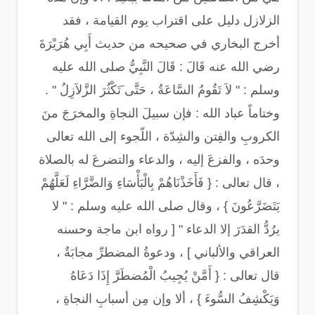
الزلازل دليل على اقتراب يوم القيامة ، فقد
أخرج البخاري في صحيحه من حديث أَبِي هُرَيْرَةَ
رضي الله عنه قَالَ : قَالَ النَّبِيُّ صلى الله عليه
وسلم : " لاَ تَقُومُ السَّاعَةُ ، حَتَّى َتَكْثُرَ الزَّلاَزِلُ " .
وختاماً عباد الله : فإن سبيلَ النجاةِ والمخرَجَ منَ
الكروبِ والفِتن والشِدّة ، اللّجوء إلى الله تعالى
وحدَه ، والفزعَ إليه ، والدعاء والتضرعَ له بالصلاة
، قال تعالى : { فَأَخَذْنَاهُمْ بِالْبَأْسَاءِ وَالضَّرَّاءِ لَعَلَّهُمْ
يَتَضَرَّعُونَ } ، وقال صلى الله عليه وسلم : " لا
يرُدُّ القدَرَ إلا الدعاء " [ رواه ابن ماجة وحسنه
العراقي والألباني ] ، ودعوةُ المضطرِّ مجابَةٌ ،
قال تعالى : { أَمَّنْ يُجِيبُ الْمُضطَرَّ إِذَا دَعَاهُ
وَيَكْشِفُ السُّوءَ } ، ألا وإن مِن أسبابِ النجاةِ ،