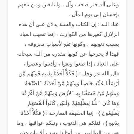
وعلى آله خير صحب وآل ، والتابعين ومن تبعهم
بإحسان إلى يوم المآل .
عباد الله : إن الكتاب والسنة يدلان على أن هذه
الزلازل كغيرها من الكوارث ، إنما تصيب العباد
بسبب ذنوبهم ، وكونها تقع لأسباب معروفة ،
فهذا لا يخرجها عن كونها مقدرة من الله سبحانه
على العباد ، إذا طغوا وبغوا ، وأذنبوا وعصوا ،
قال الله عز وجل : { فَكُلاًّ أَخَذْنَا بِذَنبِهِ فَمِنْهُم مَّن
أَرْسَلْنَا عَلَيْهِ حَاصِباً وَمِنْهُمْ مَّنْ أَخَذَتْهُ ٱلصَّيْحَةُ
وَمِنْهُمْ مَّنْ خَسَفْنَا بِهِ ٱلأرْضَ وَمِنْهُمْ مَّنْ أَغْرَقْنَا
وَمَا كَانَ ٱللَّهُ لِيَظْلِمَهُمْ وَلَـٰكِن كَانُواْ أَنفُسَهُمْ
يَظْلِمُونَ } ، إنها الحقيقة الصارخة : { فَكُلاًّ أَخَذْنَا
بِذَنبِهِ } ، فتلكم هي الذنوب ، وتلكم عواقبها ، وما
هي من الظالمين من أمثالنا ببعيد ، ألا وإن هذه