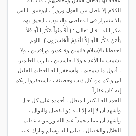
علاقة لها بأفعال الناس ومعاصيهم ، ما ذلكم
الكلام إلا باطل من القول وزوراً ، ليوهموا الناس
بالاستمرار في المعاصي والذنوب ، ليحيق بهم
مكر الله ، قال تعالى : { أَفَأَمِنُواْ مَكْرَ اللّهِ فَلاَ
يَأْمَنُ مَكْرَ اللّهِ إِلاَّ الْقَوْمُ الْخَاسِرُونَ } .اللهم
احفظنا بالإسلام قائمين وقاعدين وراقدين ، ولا
تشمت بنا الأعداء ولا الحاسدين ، يا رب العالمين
، أقول ما سمعتم ، وأستغفر الله العظيم الجليل
لي ولكم من كل ذنب وخطيئة ، فاستغفروا ربكم
إنه كان غفاراً .
الحمد لله الكبير المتعال ، أحمده على كل حال ،
وأشهد أن لا إله إلا الله ذو الفضل والنوال ،
وأشهد أن نبينا محمداً عبد الله ورسوله عظيم
الخلال والخصال ، صلى الله وسلم وبارك عليه