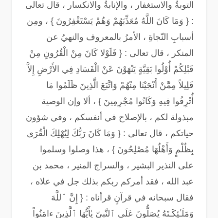
التوبةُ والاستغفار ، والإنابةُ والانكسار ، قال تعالى
: { وَمَا كَانَ اللَّهُ مُعَذِّبَهُمْ وَهُمْ يَسْتَغْفِرُونَ } ، ومِن
أسبابِ النّجاةِ ، الأمرُ بالمعروف والنهيُ عن
المنكر ، قال تعالى : { فَلَوْلا كَانَ مِنْ الْقُرُونِ مِنْ
قَبْلِكُمْ أُوْلُوا بَقِيَّةٍ يَنْهَوْنَ عَنْ الْفَسَادِ فِي الأَرْضِ إِلاَّ
قَلِيلاً مِمَّنْ أَنْجَيْنَا مِنْهُمْ وَاتَّبَعَ الَّذِينَ ظَلَمُوا مَا
أُتْرِفُوا فِيهِ وَكَانُوا مُجْرِمِينَ } ، ألا وإن الوصية
مبذولة لكم ، بالإصلاح في أنفسكم ، وفي شؤون
حياتكم ، قال تعالى : { وَمَا كَانَ رَبُّكَ لِيُهْلِكَ الْقُرَى
بِظُلْمٍ وَأَهْلُهَا مُصْلِحُونَ } ، هذا وصلوا وسلموا
على النذير البشير ، والسراج المنير ، محمد بن
عبد الله ، فقد أمركم ربكم بذلك جل في علاه ،
فقال سبحانه في قرآنٍ قرأناه : { إِنَّ ٱللَّهَ
وَمَلَـٰئِكَـتَهُ يُصَلُّونَ عَلَى ٱلنَّبِىّ يٰأَيُّهَا ٱلَّذِينَ ءامَنُواْ