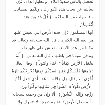
لحصل بالناس شديدَ البلاء ، وعظيمَ الداء ، فإن
سألتم عن سبب هذه الكوارث ، وتلكم المصائب
، فالجواب من الله لكم : { قُلْ هُوَ مِنْ عِندِ
أَنْفُسِكُمْ } .
أيها المسلمون : إن هذه الأرض التي نعيش عليها
من نعم الله الكبرى ، فإن الله سبحانه وتعالى قد
مكننا من هذه الأرض ، نعيش على ظهرها ،
وندفن موتانا في باطنها ، قال الله تعالى : { أَلَمْ
نَجْعَلِ ٱلأَرْضَ كِفَاتاً * أَحْيَاء وَأَمْوٰتاً } ، وقال تعالى
: { مِنْهَا خَلَقْنَـٰكُمْ وَفِيهَا نُعِيدُكُمْ وَمِنْهَا نُخْرِجُكُمْ تَارَةً
أُخْرَىٰ } ، وقال جل جلاله : { هُوَ ٱلَّذِي جَعَلَ لَكُمُ
ٱلأَرْضَ ذَلُولاً فَٱمْشُواْ فِي مَنَاكِبِهَا وَكُلُواْ مِن
رّزْقِهِ وَإِلَيْهِ ٱلنُّشُورُ } ، ألا وإن من رحمته سبحانه
، أنه جعل الأرض ثابتة مستقرة ، لا تتحرك ولا