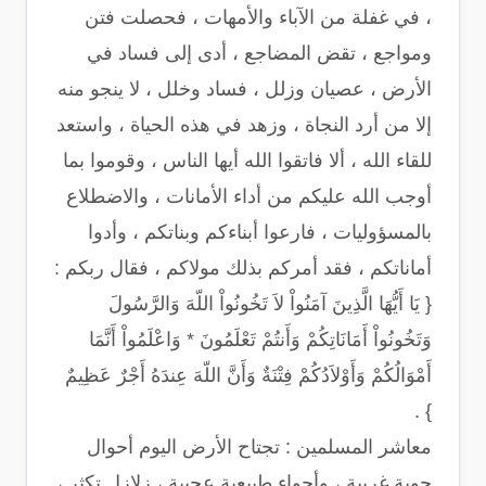
، في غفلة من الآباء والأمهات ، فحصلت فتن
ومواجع ، تقض المضاجع ، أدى إلى فساد في
الأرض ، عصيان وزلل ، فساد وخلل ، لا ينجو منه
إلا من أرد النجاة ، وزهد في هذه الحياة ، واستعد
للقاء الله ، ألا فاتقوا الله أيها الناس ، وقوموا بما
أوجب الله عليكم من أداء الأمانات ، والاضطلاع
بالمسؤوليات ، فارعوا أبناءكم وبناتكم ، وأدوا
أماناتكم ، فقد أمركم بذلك مولاكم ، فقال ربكم :
{ يَا أَيُّهَا الَّذِينَ آمَنُواْ لاَ تَخُونُواْ اللّهَ وَالرَّسُولَ
وَتَخُونُواْ أَمَانَاتِكُمْ وَأَنتُمْ تَعْلَمُونَ * وَاعْلَمُواْ أَنَّمَا
أَمْوَالُكُمْ وَأَوْلاَدُكُمْ فِتْنَةٌ وَأَنَّ اللّهَ عِندَهُ أَجْرٌ عَظِيمٌ
} .
معاشر المسلمين : تجتاح الأرض اليوم أحوال
جوية غريبة ، وأجواء طبيعية عجيبة ، زلازل تكثر ،