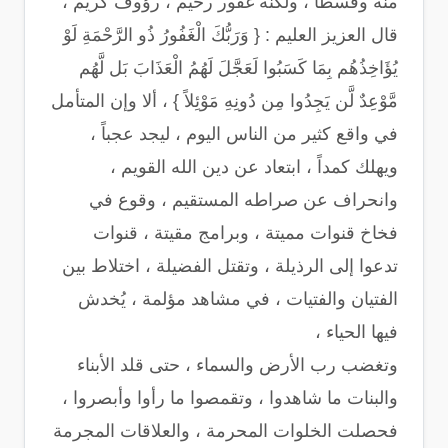
منه وقسطاً ، ولكنه غفور رحيم ، رؤوف كريم ،
قال العزيز العليم : { وَرَبُّكَ الْغَفُورُ ذُو الرَّحْمَةِ لَوْ
يُؤَاخِذُهُم بِمَا كَسَبُوا لَعَجَّلَ لَهُمُ الْعَذَابَ بَل لَّهُم
مَّوْعِدٌ لَّن يَجِدُوا مِن دُونِهِ مَوْئِلاً } ، ألا وإن المتأمل
في واقع كثير من الناس اليوم ، ليجد عجباً ،
ويهلك كمداً ، ابتعاد عن دين الله القويم ،
وانحراف عن صراطه المستقيم ، وقوع في
فخاخ قنوات مميتة ، وبرامج مقيتة ، قنوات
تدعوا إلى الرذيلة ، وتقتل الفضيلة ، اختلاط بين
الفتيان والفتيات ، في مشاهد مؤلمة ، يُخدش
فيها الحياء ،
وتغضب رب الأرض والسماء ، حتى قلد الأبناء
والبنات ما شاهدوا ، وتقمصوا ما رأوا وأبصروا ،
فحصلت الخلوات المحرمة ، والعلاقات المجرمة