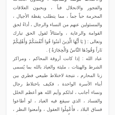
والفجور والانحلال فناً ، ويحبون العلاقات
المحرمة حباً جماً ، مما يتطلب يقظة الأجيال ،
والمسئولين عنهم من النساء والرجال ، أداءً لحق
القوامة والرعاية ، وامتثالاً لقول الحق تبارك
وتعالى : { يَا أَيُّهَا الَّذِينَ آمَنُوا قُوا أَنْفُسَكُمْ وَأَهْلِيكُمْ
نَاراً وَقُودُهَا النَّاسُ وَالْحِجَارَةُ } .
عباد الله : إذا كانت أروقة المحاكم ، ومراكز
الشرط والهيئات ، مليئة والعياذ بالله بما يُسمى
زنا المحارم ، نتيجة لاختلاط طبيعي فطري بين
أبناء الأسرة الواحدة ، فكيف باختلاط رجال
ونساء أجانب ، لذلكم وأيم الله هو أعظم الخلل
والفساد ، الذي سيقع فيه العباد ، لو أطاعوا
فساق البلاد ، فأَعْمِلُوا العقول ، وأمعنوا النظر ،