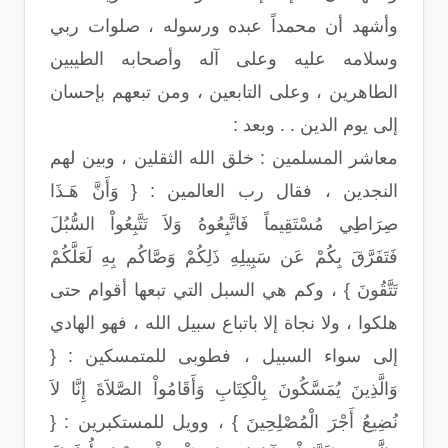
وأشهد أن محمداً عبده ورسوله ، صلوات ربي
وسلامه عليه وعلى آله وأصحابه الطيبين
الطاهرين ، وعلى التابعين ، ومن تبعهم بإحسان
إلى يوم الدين . . وبعد :
معاشر المسلمين : خلق الله الثقلين ، وبين لهم
النجدين ، فقال رب العالمين : { وَأَنَّ هَـذَا
صِرَاطِي مُسْتَقِيماً فَاتَّبِعُوهُ وَلاَ تَتَّبِعُواْ السُّبُلَ
فَتَفَرَّقَ بِكُمْ عَن سَبِيلِهِ ذَلِكُمْ وَصَّاكُم بِهِ لَعَلَّكُمْ
تَتَّقُونَ } ، وكم هي السبل التي تبعها أقوام حتى
هلكوا ، ولا نجاة إلا باتباع سبيل الله ، فهو الهادي
إلى سواء السبيل ، فطوبى للمتمسكين : {
وَالَّذِينَ يُمَسَّكُونَ بِالْكِتَابِ وَأَقَامُواْ الصَّلاَةَ إِنَّا لاَ
نُضِيعُ أَجْرَ الْمُصْلِحِينَ } ، وويل للمستكبرين : {