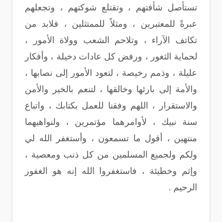
تستأصل شأفتهم ، وتقتلع شوكتهم ، وتجعلهم
عبرةً للمعتبرين ، ومثلاً للممتثلين ، فلابد من
تكاتف الآراء ، وتلاحم الشعب وولاة الأمور ،
لحماية الثغور ، ورفض كل عادات دخيلة ، وأفكار
عليلة ، وذمم رخيصة ، لتعود الأمور إلى نصابها ،
والأمة إلى بارئها وخالقها ، لتنعم بالخير والأمن
والاستقرار ، اللهم وفقنا للعمل بكتابك ، واتباع
سنة نبيك ، لأوامرهما مؤتمرين ، ولنواهيهما
منتهين ، أقول ما تسمعون ، وأستغفر الله لي
ولكم ولجميع المسلمين من كل ذنب ومعصية ،
وإثم وخطيئة ، فاستغفروا الله إنه هو الغفور
الرحيم .