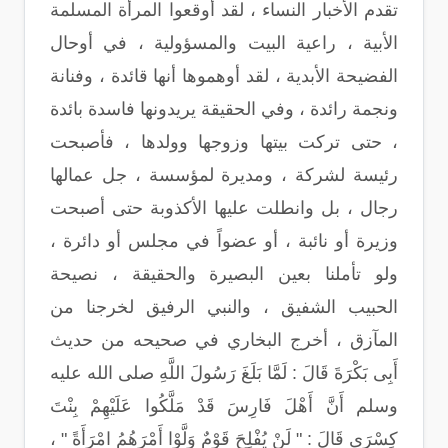
تقدم الأخبار النساء ، لقد أوقعوا المرأة المسلمة
الأبية ، راعية البيت والمسؤولية ، في أوحال
الفضيحة الأبدية ، لقد أوهموها أنها قائدة ، وفنانة
ونجمة رائدة ، وفي الحقيقة يريدونها فاسدة بائدة
، حتى تركت بيتها وزوجها وولدها ، فأصبحت
رئيسة لشركة ، ومديرة لمؤسسة ، جل عمالها
رجال ، بل وانطلت عليها الأكذوبة حتى أصبحت
وزيرة أو نائبة ، أو عضواً في مجلس أو دائرة ،
ولو تأملنا بعين البصيرة والحقيقة ، نصيحة
الحبيب الشفيق ، والنبي الرفيق لخرجنا من
المآزق ، أخرج البخاري في صحيحه من حديث
أَبِى بَكْرَةَ قَالَ : لَمَّا بَلَغَ رَسُولَ اللَّهِ صلى الله عليه
وسلم أَنَّ أَهْلَ فَارِسَ قَدْ مَلَّكُوا عَلَيْهِمْ بِنْتَ
كِسْرَى قَالَ : " لَنْ يُفْلِحَ قَوْمٌ وَلَّوْا أَمْرَهُمُ امْرَأَةً " ،