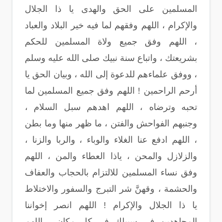
المسلمين على الحق والهدى يا ذا الجلال
والإكرام ، اللهم وفقهم لما فيه خير البلاد والعباد
، اللهم وفق جميع ولاة المسلمين للحكم
بشريعتك ، واتباع سنة نبيك صلى الله عليه وسلم
، ووفق علماءهم للدعوة إلى الله ، وبيان الحق يا
أرحم الراحمين ! اللهم وفق جميع المسلمين لما
تحبه وترضاه ، اللهم اهدهم سبل السلام ،
وجنبهم الفواحش والفتن ، ما ظهر منها وما بطن
، اللهم ادفع عنا الغلاء والوباء ، والربا والزنا ،
والزلازل والمحن ، ياذا العطاء والمن ، اللهم
وفق نساء المسلمين للالتزام بالحجاب والعفاف
والحشمة ، وقهنَّ شر التبرج والسفور والاختلاط
يا ذا الجلال والإكرام ! اللهم انصر إخواننا
المجاهدين في سبيلك في كل مكان ، اللهم