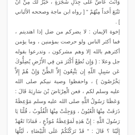
وَأَنْتَ عَاضٌّ عَلَى جِذْلِ شَجَرَةٍ ، خَيْرٌ لَكَ مِنْ أَنْ
تَتْبَعَ أَحَداً مِنْهُمْ " [ رواه ابن ماجة وصححه الألباني
] .
إخوة الإيمان : لا يضركم من ضل إذا اهتديتم ،
فما أكثر الناس ولو حرصت بمؤمنين ، وما يؤمن
أكثرهم بالله إلا وهم مشركون ، وتدرعوا بقوله
جل وعلا : { وَإِن تُطِعْ أَكْثَرَ مَن فِي الأَرْضِ يُضِلُّوكَ
عَن سَبِيلِ اللّهِ إِن يَتَّبِعُونَ إِلاَّ الظَّنَّ وَإِنْ هُمْ إِلاَّ
يَخْرُصُونَ } ، واحفظوا وصية نبيكم صلى الله
عليه وسلم لكم ، فعن الْعِرْبَاضَ بْنَ سَارِيَةَ قَالَ :
وَعَظَنَا رَسُولُ اللَّهِ صلى الله عليه وسلم مَوْعِظَةً
ذَرَفَتْ مِنْهَا الْعُيُونُ ، وَوَجِلَتْ مِنْهَا الْقُلُوبُ ، قُلْنَا يَا
رَسُولَ اللَّهِ : إِنَّ هَذِهِ لَمَوْعِظَةُ مُوَدِّعٍ ، فَمَاذَا تَعْهَدْ
إِلَيْنَا ؟ قَالَ : " قَدْ تَرَكْتُكُمْ عَلَى الْبَيْضَاءِ ، لَيْلُهَا