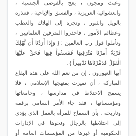
وعبث ومجون ، يعج بالفوضى الجنسية ،
والعشوائية الغريزية ، والفسق والإباحية ، فتنذره
بالويل والثبور ، وتجره إلى الهلاك والعطب
وعظائم الأمور ، فاحذروا المترفين العلمانيين ،
وتأملوا قول رب العالمين : { وَإِذَا أَرَدْنَا أَن نُّهْلِكَ
قَرْيَةً أَمَرْنَا مُتْرَفِيهَا فَفَسَقُواْ فِيهَا فَحَقَّ عَلَيْهَا
الْقَوْلُ فَدَمَّرْنَاهَا تَدْمِيراً } .
أيها الغيورون : إن من نعم الله على هذه البقاع
المباركة ، أن تميزت بمنهجها الإسلامي ، فلا
يسمح الاختلاط في مدارسها ، وجامعاتها
ومؤسساتها ، فقد جاء الأمر السامي برقمه
وتاريخه : بأن السماح للمرأة بالعمل الذي يؤدي
إلى اختلاطها بالرجال ونحوها في الإدارات
الحكومية أو غيرها من المؤسسات العامة أو