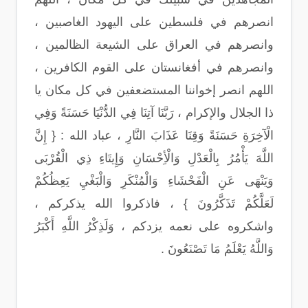
انصرهم في فلسطين على اليهود الغاصبين ،
وانصرهم في العراق على الشيعة الظالمين ،
وانصرهم في أفغانستان على القوم الكافرين ،
اللهم انصر إخواننا المستضعفين في كل مكان يا
ذا الجلال والإكرام ، رَبَّنَا آتِنَا فِي الدُّنْيَا حَسَنَةً وَفِي
الْآخِرَةِ حَسَنَةً وَقِنَا عَذَابَ النَّارِ ، عباد الله : { إِنَّ
اللَّهَ يَأْمُرُ بِالْعَدْلِ وَالْأِحْسَانِ وَإِيتَاءِ ذِي الْقُرْبَى
وَيَنْهَى عَنِ الْفَحْشَاءِ وَالْمُنْكَرِ وَالْبَغْيِ يَعِظُكُمْ
لَعَلَّكُمْ تَذَكَّرُونَ } ، فاذكروا الله يذكركم ،
واشكروه على نعمه يزدكم ، وَلَذِكْرُ اللَّهِ أَكْبَرُ
وَاللَّهُ يَعْلَمُ مَا تَصْنَعُونَ .