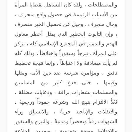
والمصطلحات ، ولقد كان التساهل بقضايا المرأة
من الأسباب الرئيسة في حصول واقع منحرف ،
وحال منجرف ، وجيل عن تحصيل الخير منصرف
، وإن الثالوث الخطير الذي يمثل أخطر معاول
الهدم والتدمير في المجتمع الإسلامي كله ، يركز
على المرأة ، تبرجاً وسفوراً واختلاطاً ، وذلك كله
لم يأت مصادفةً ولا اعتباطاً ، وإنما نتيجة تخطيط
دقيق ، ومؤامرة شرسة ضد دين الأمة ومثلها
وقيمها ، حتى خدع كثير من المسلمين
والمسلمات بشعارات براقة ، ودعايات مضللة ،
تَعُدُّ الالتزام بنهج الله وشرعه جموداً ورجعيةً ،
والانفلات والإباحية حريةً ، والانسياق وراء
الشهوات رقياً وتحضراً ومدنيةً ، والتبرج والسفور
والاختلاط موضة وتقدمية ، ويعدون الخلاعة