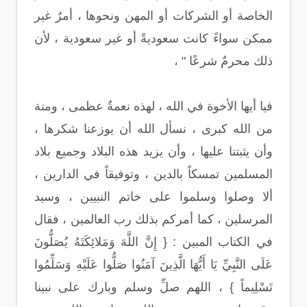
الخاصة أو الشركات أو المهن ونحوها ، أمرٌ غير
ممكن سواءً كانت سعوديةً أو غير سعودية ، لأن
ذلك محرمٌ شرعًا " ،
فيا أيها الأخوة في الله ، لهذه نعمةٌ عظمى ، ومنة
من الله كبرى ، نسأل الله أن يوزعنا شكرها ،
وأن يثبتنا عليها ، وأن يزيد هذه البلاد وجميع بلاد
المسلمين تمسكاً بالدين ، وتوفيقاً في الدارين ،
ألا وصلوا وسلموا على خاتم النبيين ، وسيد
المرسلين ، كما أمركم بذلك رب العالمين ، فقال
في الكتاب المبين : { إِنَّ اللَّهَ وَمَلائِكَتَهُ يُصَلُّونَ
عَلَى النَّبِيِّ يَا أَيُّهَا الَّذِينَ آمَنُوا صَلُّوا عَلَيْهِ وَسَلِّمُوا
تَسْلِيماً } ، اللهم صلِّ وسلم وبارك على نبينا