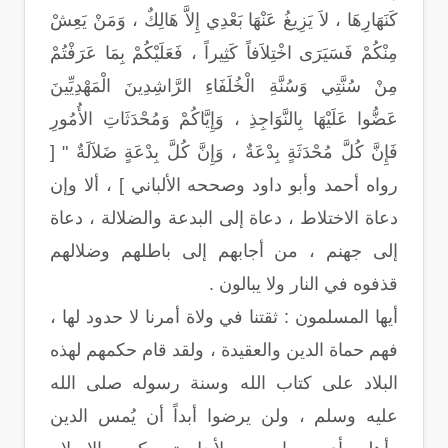
كَنَهَارِهَا ، لاَ يَزِيغُ عَنْهَا بَعْدِي إِلاَّ هَالِكٌ ، وَمَنْ يَعِشْ
مِنْكُمْ فَسَيَرَى اخْتِلاَفاً كَثِيراً ، فَعَلَيْكُمْ بِمَا عَرَفْتُمْ
مِنْ سُنَّتِي وَسُنَّةِ الْخُلَفَاءِ الرَّاشِدِينَ الْمَهْدِيِّينَ
عَضُّوا عَلَيْهَا بِالنَّوَاجِذِ ، وَإِيَّاكُمْ وَمُحْدَثَاتِ الأُمُورِ
فَإِنَّ كُلَّ مُحْدَثَةٍ بِدْعَةٌ ، وَإِنَّ كُلَّ بِدْعَةٍ ضَلاَلَةٌ " [
رواه أحمد وأبو داود وصححه الألباني ] ، ألا وإن
دعاة الاختلاط ، دعاة إلى البدعة والضلالة ، دعاة
إلى جهنم ، من أجابهم إلى باطلهم وضلالهم
قذفوه في النار ولا يبالون .
أيها المسلمون : ثقتنا في ولاة أمرنا لا حدود لها ،
فهم حماة الدين والعقيدة ، ولقد قام حكمهم لهذه
البلاد على كتاب الله وسنة رسوله صلى الله
عليه وسلم ، ولن يرضوا أبداً أن يُمس الدين