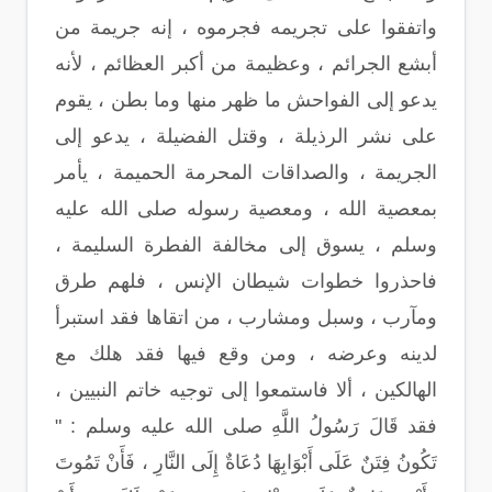
واتفقوا على تجريمه فجرموه ، إنه جريمة من
أبشع الجرائم ، وعظيمة من أكبر العظائم ، لأنه
يدعو إلى الفواحش ما ظهر منها وما بطن ، يقوم
على نشر الرذيلة ، وقتل الفضيلة ، يدعو إلى
الجريمة ، والصداقات المحرمة الحميمة ، يأمر
بمعصية الله ، ومعصية رسوله صلى الله عليه
وسلم ، يسوق إلى مخالفة الفطرة السليمة ،
فاحذروا خطوات شيطان الإنس ، فلهم طرق
ومآرب ، وسبل ومشارب ، من اتقاها فقد استبرأ
لدينه وعرضه ، ومن وقع فيها فقد هلك مع
الهالكين ، ألا فاستمعوا إلى توجيه خاتم النبيين ،
فقد قَالَ رَسُولُ اللَّهِ صلى الله عليه وسلم : "
تَكُونُ فِتَنٌ عَلَى أَبْوَابِهَا دُعَاةٌ إِلَى النَّارِ ، فَأَنْ تَمُوتَ