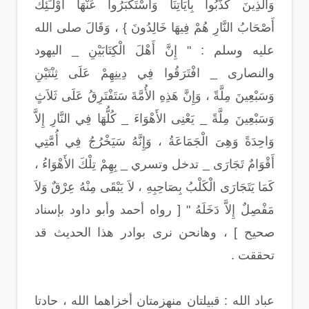
وَالَّذِينَ كَذَّبُواْ بِآيَاتِنَا وَاسْتَكْبَرُواْ عَنْهَا أُوْلَـَئِكَ
أَصْحَابُ النَّارِ هُمْ فِيهَا خَالِدُونَ } ، وَقَالَ صلى الله
عليه وسلم : " إِنَّ أَهْلَ الْكِتَابَيْنِ _ اليهود
والنصارى _ افْتَرَقُوا فِي دِينِهِمْ عَلَى ثِنْتَيْنِ
وَسَبْعِينَ مِلَّةً ، وَإِنَّ هَذِهِ الأُمَّةَ سَتَفْتَرِقُ عَلَى ثَلاَثٍ
وَسَبْعِينَ مِلَّةً _ يَعْنِى الأَهْوَاءَ _ كُلُّهَا فِي النَّارِ إِلاَّ
وَاحِدَةً وَهِىَ الْجَمَاعَةُ ، وَإِنَّهُ سَيَخْرُجُ فِي أُمَّتِي
أَقْوَامٌ تَجَارَى _ تدخل وتسري _ بِهِمْ تِلْكَ الأَهْوَاءُ ،
كَمَا يَتَجَارَى الْكَلْبُ بِصَاحِبِهِ ، لاَ يَبْقَى مِنْهُ عِرْقٌ وَلاَ
مَفْصِلٌ إِلاَّ دَخَلَهُ " [ رواه أحمد وأبو داود بإسناد
صحيح ] ، وهانحن نرى بوادر هذا الحديث قد
تحققت .
عباد الله : قبيلتان منهزمتان أخزاهما الله ، حادتا