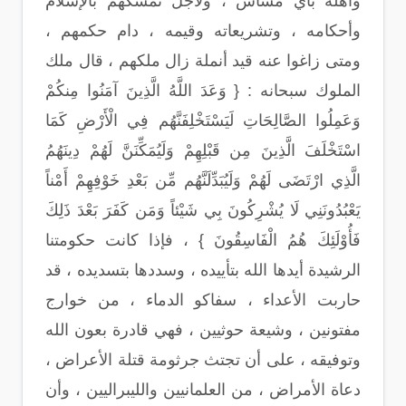
وأهله بأي مساس ، ولأجل تمسكهم بالإسلام
وأحكامه ، وتشريعاته وقيمه ، دام حكمهم ،
ومتى زاغوا عنه قيد أنملة زال ملكهم ، قال ملك
الملوك سبحانه : { وَعَدَ اللَّهُ الَّذِينَ آمَنُوا مِنكُمْ
وَعَمِلُوا الصَّالِحَاتِ لَيَسْتَخْلِفَنَّهُم فِي الْأَرْضِ كَمَا
اسْتَخْلَفَ الَّذِينَ مِن قَبْلِهِمْ وَلَيُمَكِّنَنَّ لَهُمْ دِينَهُمُ
الَّذِي ارْتَضَى لَهُمْ وَلَيُبَدِّلَنَّهُم مِّن بَعْدِ خَوْفِهِمْ أَمْناً
يَعْبُدُونَنِي لَا يُشْرِكُونَ بِي شَيْئاً وَمَن كَفَرَ بَعْدَ ذَلِكَ
فَأُوْلَئِكَ هُمُ الْفَاسِقُونَ } ، فإذا كانت حكومتنا
الرشيدة أيدها الله بتأييده ، وسددها بتسديده ، قد
حاربت الأعداء ، سفاكو الدماء ، من خوارج
مفتونين ، وشيعة حوثيين ، فهي قادرة بعون الله
وتوفيقه ، على أن تجتث جرثومة قتلة الأعراض ،
دعاة الأمراض ، من العلمانيين والليبراليين ، وأن