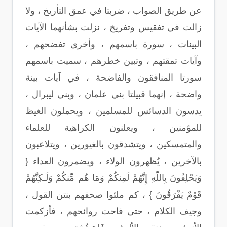
عن طريق الصواب ، ضربتا في عمق التأريخ ، ولا
زالت في تفقيس وتفريخ ، نزلت بشأنهما الآيات
البينات ، سورة باسمهم ، وأخرى تفضحهم ،
وآيات تمقتهم ، وتبين خطرهم ، سميت باسمهم
سورتا المنافقون والفاضحة ، في آيات بينة
واضحة ، إنهما قبيلتا بني علمان ، وبني ليبرال ،
يدسون الدسائس للمسلمين ، ويحملون الغيظ
للمؤمنين ، ويعلنون الكراهية للعلماء
والمتمسكين ، ويتشدقون بالغيورين ، ويتلاعبون
بالآخرين ، يُظهرون الولاء ، ويضمرون العداء {
وَيَحْلِفُونَ بِاللّهِ إِنَّهُمْ لَمِنكُمْ وَمَا هُم مِّنكُمْ وَلَـكِنَّهُمْ
قَوْمٌ يَفْرَقُونَ } ، كم ملئوا صحفهم بنتن القول ،
وجيف الكلام ، حتى فاحت روائحهم ، فأزكمت