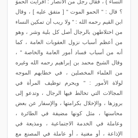
النساء } ، فقال رجل من الأنصار : أفرأيت الحموَ
؟ قال : " الحمو الموت " [ متفق عليه ] ، وقال
ابن القيم رحمه الله : " ولا ريب أن تمكين النساء
من اختلاطهن بالرجال أصل كل بلية وشر ، وهو
من أعظم أسباب نزول العقوبات العامة ، كما
أنه من أسباب فساد أمور العامة والخاصة " ،
وقال الشيخ محمد بن إبراهيم رحمه الله وغيره
من العلماء المخصلين ، في خطابهم الموجه
لولاة الأمور : " ويحرم توظيف المرأة في
المجالات التي تخالط فيها الرجال ، وتدعو إلى
بروزها ، والإخلال بكرامتها ، والإسفار عن بعض
محاسنها ، مثل كونها مضيفة في الطائرة ،
وعاملة في الخدمة الاجتماعية ، ومذيعة في
الإذاعة ، أو مغنية ، أو عاملة في المصنع مع