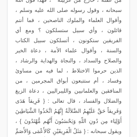
من عقله ، خارج من عربيته " ، فهذا قول الله
سبحانه ، وقول رسوله صلى الله عليه وسلم ،
وأقوال العلماء والملوك الناصحين ، فما أنتم
قائلون ، وأي سبيل ستسلكون ؟ ومع أي
الفريقين ستكونون ، أتسلكون سبيل الكتاب
والسنة ، وأقوال علماء الأمة ، دعاة الخير
والصلاح والسداد ، والنجاة والهداية والرشاد ،
الذين حرموا الاختلاط ، لما فيه من مساوئ
وفساد ، أم ستتبعون أبواق المجرمين ، من
المنافقين والعلمانيين والليبراليين ، دعاة الزيغ
والضلال والفساد ، قال تعالى : { فَرِيقاً هَدَى
وَفَرِيقاً حَقَّ عَلَيْهِمُ الضَّلاَلَةُ إِنَّهُمُ اتَّخَذُوا الشَّيَاطِينَ
أَوْلِيَاء مِن دُونِ اللّهِ وَيَحْسَبُونَ أَنَّهُم مُّهْتَدُونَ } ،
ويقول سبحانه : { مَثَلُ الْفَرِيقَيْنِ كَالأَعْمَى وَالأَصَمِّ