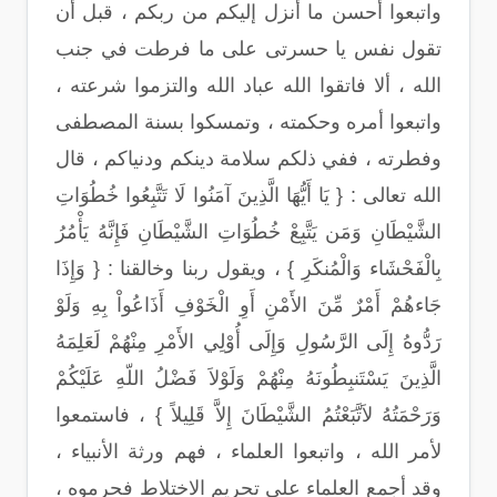
واتبعوا أحسن ما أُنزل إليكم من ربكم ، قبل أن
تقول نفس يا حسرتى على ما فرطت في جنب
الله ، ألا فاتقوا الله عباد الله والتزموا شرعته ،
واتبعوا أمره وحكمته ، وتمسكوا بسنة المصطفى
وفطرته ، ففي ذلكم سلامة دينكم ودنياكم ، قال
الله تعالى : { يَا أَيُّهَا الَّذِينَ آمَنُوا لَا تَتَّبِعُوا خُطُوَاتِ
الشَّيْطَانِ وَمَن يَتَّبِعْ خُطُوَاتِ الشَّيْطَانِ فَإِنَّهُ يَأْمُرُ
بِالْفَحْشَاء وَالْمُنكَرِ } ، ويقول ربنا وخالقنا : { وَإِذَا
جَاءهُمْ أَمْرٌ مِّنَ الأَمْنِ أَوِ الْخَوْفِ أَذَاعُواْ بِهِ وَلَوْ
رَدُّوهُ إِلَى الرَّسُولِ وَإِلَى أُوْلِي الأَمْرِ مِنْهُمْ لَعَلِمَهُ
الَّذِينَ يَسْتَنبِطُونَهُ مِنْهُمْ وَلَوْلاَ فَضْلُ اللّهِ عَلَيْكُمْ
وَرَحْمَتُهُ لاَتَّبَعْتُمُ الشَّيْطَانَ إِلاَّ قَلِيلاً } ، فاستمعوا
لأمر الله ، واتبعوا العلماء ، فهم ورثة الأنبياء ،
وقد أجمع العلماء على تحريم الاختلاط فحرموه ،