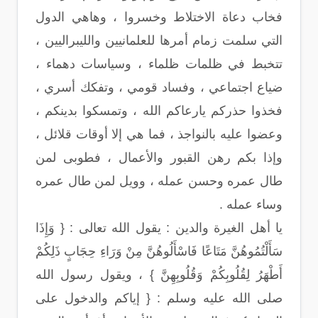
فخاب دعاة الاختلاط وخسروا ، وهاهي الدول
التي سلمت زمام أمرها للعلمانيين والليبراليين ،
تتخبط في ظلمات ظلماء ، وسياسات دهماء ،
ضياع اجتماعي ، وفساد قومي ، وتفكك أسري ،
فخذوا حذركم يارعاكم الله ، وتمسكوا بدينكم ،
وعضوا عليه بالنواجذ ، فما هي إلا أوقات قلائل ،
وإذا بكم رهن القبور والأعمال ، فطوبى لمن
طال عمره وحسن عمله ، وويل لمن طال عمره
وساء عمله .
يا أهل الغيرة والدين : يقول الله تعالى : { وَإِذَا
سَأَلْتُمُوهُنَّ مَتَاعًا فَاسْأَلُوهُنَّ مِنْ وَرَاءِ حِجَابٍ ذَلِكُمْ
أَطْهَرُ لِقُلُوبِكُمْ وَقُلُوبِهِنَّ } ، ويقول رسول الله
صلى الله عليه وسلم : { إياكم والدخول على