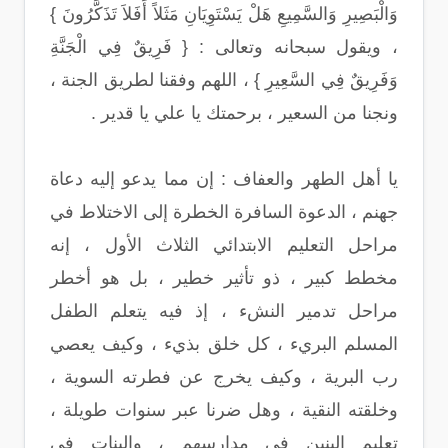
وَالْبَصِيرِ وَالسَّمِيعِ هَلْ يَسْتَوِيَانِ مَثَلاً أَفَلاَ تَذَكَّرُونَ }
، ويقول سبحانه وتعالى : { فَرِيقٌ فِي الْجَنَّةِ
وَفَرِيقٌ فِي السَّعِيرِ } ، اللهم وفقنا لطريق الجنة ،
ونجنا من السعير ، برحمتك يا علي يا قدير .
يا أهل الطهر والعفاف : إن مما يدعو إليه دعاة
جهنم ، الدعوة السافرة الخطرة إلى الاختلاط في
مراحل التعليم الابتدائي الثلاث الأول ، إنه
مخطط كبير ، ذو تأثير خطير ، بل هو أخطر
مراحل تدمير النشء ، إذ فيه يتعلم الطفل
المسلم البريء ، كل خلق بذيء ، وكيف يعصي
رب البرية ، وكيف يخرج عن فطرته السوية ،
وخلقته النقية ، وهل ضرنا عبر سنوات طويلة ،
تعليم البنين في مدارسهم ، والبنات في