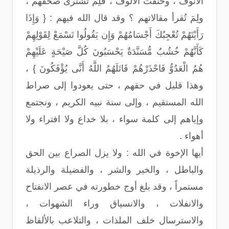
الأنوف ، وخنقت الألوف ، فَلِمَ تُشترى صحفهم ،
ولِمَ تُقرأ مقالاتهم ؟ وقد قال الله فيهم : { وَإِذَا
رَأَيْتَهُمْ تُعْجِبُكَ أَجْسَامُهُمْ وَإِن يَقُولُوا تَسْمَعْ لِقَوْلِهِمْ
كَأَنَّهُمْ خُشُبٌ مُّسَنَّدَةٌ يَحْسَبُونَ كُلَّ صَيْحَةٍ عَلَيْهِمْ
هُمُ الْعَدُوُّ فَاحْذَرْهُمْ قَاتَلَهُمُ اللَّهُ أَنَّى يُؤْفَكُونَ } ،
وهذا قليل في حقهم ، حتى يعودوا إلى صراط
الله المستقيم ، وإلى سنة نبيه الكريم ، ونجتمع
وإياهم إلى كلمة سواء ، بلا خداع ولا افتراء ولا
أهواء .
أيها الإخوة في الله : ولا يزل الصراع بين الحق
والباطل ، والخير والشر ، والفضيلة والرذيلة
مستمراً ، وقد بلغ أوج خطورته في عصر الانفتاح
والانفلات ، والانسياق وراء الشهوات ،
والاسترسال خلف الملذات ، والتلاعب بالألفاظ