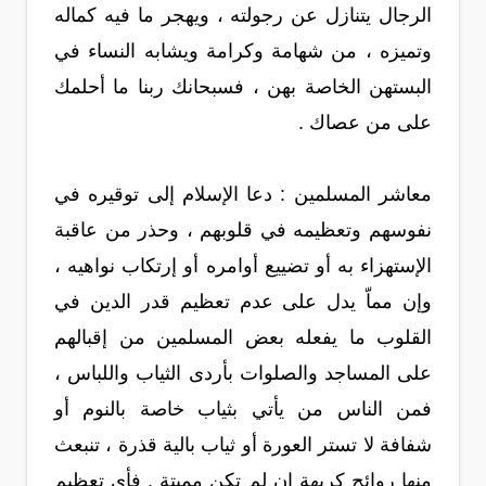
الرجال يتنازل عن رجولته ، ويهجر ما فيه كماله
وتميزه ، من شهامة وكرامة ويشابه النساء في
البستهن الخاصة بهن ، فسبحانك ربنا ما أحلمك
على من عصاك .
معاشر المسلمين : دعا الإسلام إلى توقيره في
نفوسهم وتعظيمه في قلوبهم ، وحذر من عاقبة
الإستهزاء به أو تضييع أوامره أو إرتكاب نواهيه ،
وإن مماّ يدل على عدم تعظيم قدر الدين في
القلوب ما يفعله بعض المسلمين من إقبالهم
على المساجد والصلوات بأردى الثياب واللباس ،
فمن الناس من يأتي بثياب خاصة بالنوم أو
شفافة لا تستر العورة أو ثياب بالية قذرة ، تنبعث
منها روائح كريهة إن لم تكن مميتة . فأي تعظيم