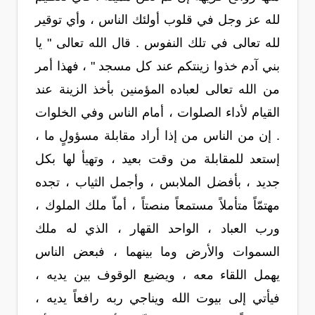
لله عز وجل في قلوب أولئك الناس ، وأي توقير
لله تعالى في تلك النفوس . قال الله تعالى " يا
بني آدم خذوا زينتكم عند كل مسجد " ، فهذا أمر
من الله تعالى لعباده المؤمنين بأخذ الزينة عند
القيام لأداء الصلوات ، أمام الناس وفي الخلوات
. إن من الناس من إذا أراد مقابلة مسؤولٍ ما ،
إستعد للمقابلة من وقت بعيد ، وتهيأ لها بكل
جديد ، بأفضل الملابس ، وأجمل الثياب ، تجده
مهتمّاً متأملاً مستمعاً منصتاً ، أماّ ملك الملوك ،
ورب العباد ، الواحد القهار ، الذي له ملك
السموات والأرض وما بينهما ، فبعض الناس
يهمل اللقاء معه ، ويضيع الوقوف بين يديه ،
فيأتي إلى بيوت الله ويناجي ربه رافعاً يديه ،