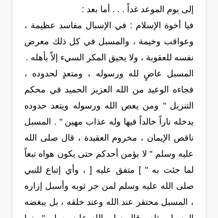
إلى يوم الموعد غداً . . . أما بعد :
فيا أخوة الإسلام : في الإسبال مفاسد عظيمة ،
وعواقب وخيمة ، والمسبل في كل ذلك معرض
نفسه للعقوبة ، ولا يحيق المكر السيء إلاّ بأهله .
المسبل عاصٍ لله ورسوله ، ومتعدٍ لحدوده ،
فجاءه الوعيد من الله العزيز الحميد في محكم
التنزيل " ومن يعص الله ورسوله ويتعد حدوده
يدخله ناراً خالداً فيها وله عذاب مهين " . المسبل
ناقص الإيمان ، مخروم العقيدة ، قال صلى الله
عليه وسلم " لا يؤمن أحدكم حتى يكون هواه تبعاً
لما جئت به " ] متفق عليه [ ، وأي إتباع للنبي
صلى الله عليه وسلم لمن جر ثوبه وأسبل إزاره
، المسبل محتقر عند الله وعند خلقه ، بل يبغضه