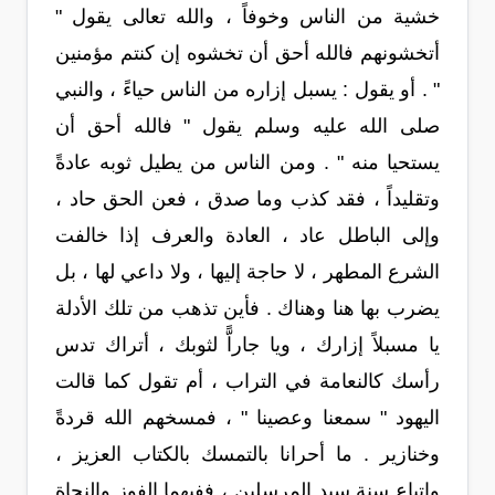
خشية من الناس وخوفاً ، والله تعالى يقول "
أتخشونهم فالله أحق أن تخشوه إن كنتم مؤمنين
" . أو يقول : يسبل إزاره من الناس حياءً ، والنبي
صلى الله عليه وسلم يقول " فالله أحق أن
يستحيا منه " . ومن الناس من يطيل ثوبه عادةً
وتقليداً ، فقد كذب وما صدق ، فعن الحق حاد ،
وإلى الباطل عاد ، العادة والعرف إذا خالفت
الشرع المطهر ، لا حاجة إليها ، ولا داعي لها ، بل
يضرب بها هنا وهناك . فأين تذهب من تلك الأدلة
يا مسبلاً إزارك ، ويا جاراًّ لثوبك ، أتراك تدس
رأسك كالنعامة في التراب ، أم تقول كما قالت
اليهود " سمعنا وعصينا " ، فمسخهم الله قردةً
وخنازير . ما أحرانا بالتمسك بالكتاب العزيز ،
واتباع سنة سيد المرسلين ، ففيهما الفوز والنجاة