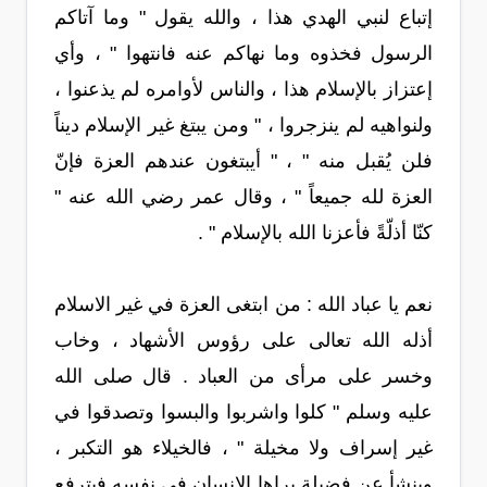
إتباع لنبي الهدي هذا ، والله يقول " وما آتاكم
الرسول فخذوه وما نهاكم عنه فانتهوا " ، وأي
إعتزاز بالإسلام هذا ، والناس لأوامره لم يذعنوا ،
ولنواهيه لم ينزجروا ، " ومن يبتغ غير الإسلام ديناً
فلن يُقبل منه " ، " أيبتغون عندهم العزة فإنّ
العزة لله جميعاً " ، وقال عمر رضي الله عنه "
كنّا أذلّةً فأعزنا الله بالإسلام " .
نعم يا عباد الله : من ابتغى العزة في غير الاسلام
أذله الله تعالى على رؤوس الأشهاد ، وخاب
وخسر على مرأى من العباد . قال صلى الله
عليه وسلم " كلوا واشربوا والبسوا وتصدقوا في
غير إسراف ولا مخيلة " ، فالخيلاء هو التكبر ،
وينشأ عن فضيلة يراها الإنسان في نفسه فيترفع