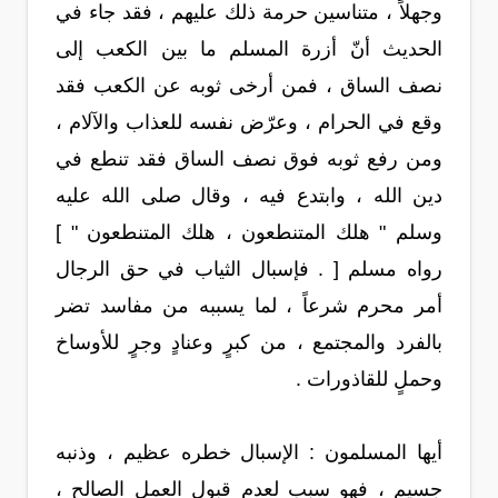
وجهلاً ، متناسين حرمة ذلك عليهم ، فقد جاء في
الحديث أنّ أزرة المسلم ما بين الكعب إلى
نصف الساق ، فمن أرخى ثوبه عن الكعب فقد
وقع في الحرام ، وعرّض نفسه للعذاب والآلام ،
ومن رفع ثوبه فوق نصف الساق فقد تنطع في
دين الله ، وابتدع فيه ، وقال صلى الله عليه
وسلم " هلك المتنطعون ، هلك المتنطعون " ]
رواه مسلم [ . فإسبال الثياب في حق الرجال
أمر محرم شرعاً ، لما يسببه من مفاسد تضر
بالفرد والمجتمع ، من كبرٍ وعنادٍ وجرٍ للأوساخ
وحملٍ للقاذورات .
أيها المسلمون : الإسبال خطره عظيم ، وذنبه
جسيم ، فهو سبب لعدم قبول العمل الصالح ،