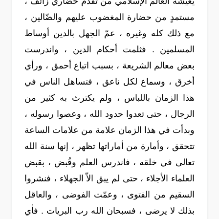
يعيشه العالم الإسلامي من تقدم حضاري زائف ،
مستمدٍ من حضارة المغضوب عليهم والضّالين ،
مع ذلك كله وغيره ، عمّ الجهل بالدين أوساط
المسلمين . فثلمت أحكام الدين ، واندرست
بعض معالم الشريعة ، بسبب اتباع أحمق ، ورأي
أخرق ، وسماع لكل ناعق ، فتساهل الناس في
هذا الزمان باللباس ، ولم يكترث به كثير من
الرجال ، حتى تعدوا حدود الله ، وعصوا رسوله ،
وبدأت في هذا الزمان علامة من علامات الساعة
تتحقق ، وأمارة من أماراتها تظهر ، إنها سنة الله
تعالى في خلقه ، فاندرس العلم وقُبض ، بقبض
العلماء الأجلاء ، حتى لم يبق الاّ الجهلاء ، فنشروا
السقيم من الفتوى ، وعمّت الفوضى ، والعاقل
بذلك لا يرضى ، فسبحان الله رب البريات . فأي