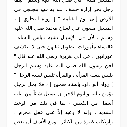
المسبل مثله . قال صلى الله عليه وسلم " بينما
رجل يجر إزاره خسف الله به فهو يتجلجل في
الأرض إلى يوم القيامة " ] رواه البخاري [ ،
المسبل ملعون على لسان محمد صلى الله عليه
وسلم ، لأن في الإسبال تشبه بلباس النساء .
فالنساء مأمورات بتطويل ثيابهن حتى لا تنكشف
عوراتهن . عن أبي هريرة رضي الله عنه قال "
لعن رسول الله صلى الله عليه وسلم الرجل
يلبس لبسة المرأة ، والمرأة تلبس لبسة الرجل "
] رواه أبو داود بإسناد صحيح [ ، فلا يحل لرجل
يؤمن بالله واليوم الآخر أن يسبل شيئاً من ثيابه
أسفل من الكعبين ، لما في ذلك من الوعيد
الشديد ، وإنه لا وعيد إلاّ على فعل محرم ،
وارتكاب كبيرة من الكبائر . ومع الأسف أن بعض