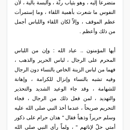
متضرعاً إليه ، وهو بثياب رثّة ، وألبسة بالية ، لأن
النفوس ما شعرت بأهمية اللقاء ، وما إستمرأت
عظم الموقف ، وإلاّ لكان اللقاء واللباس أجمل
من ذلك وأعظم .
أيها المؤمنون .. عباد الله : وإن من اللباس
المحرم على الرجال ، لباس الحرير والذهب ،
فهما من لباس الزينة الخاص بالنساء دون الرجال
وفيه تشبه بالنساء وإنزال للكرامة ، وإهانة
للشهامة ، وقد جاء الوعيد الشديد والتحذير
والتهديد ، لمن فعل ذلك من الرجال ، فجاء
التحريم صريحاً ، عندما أخذ النبي صلى الله عليه
وسلم حريراً وذهباً فقال " هذان حرام على ذكور
أمتي حلّ لإناثهم " ، ولماّ رأى النبي صلى الله